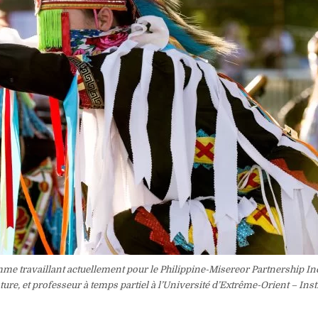
mme travaillant actuellement pour le Philippine-Misereor Partnership In
ure, et professeur à temps partiel à l’Université d’Extrême-Orient – Insti