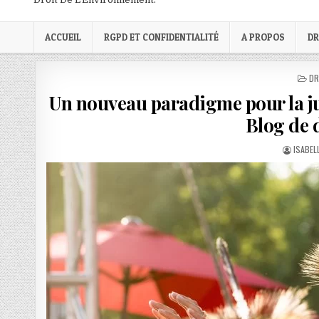
ACCUEIL
RGPD ET CONFIDENTIALITÉ
A PROPOS
DR
PO
DR
IN
Un nouveau paradigme pour la ju
Blog de 
AUTHO
ISABEL