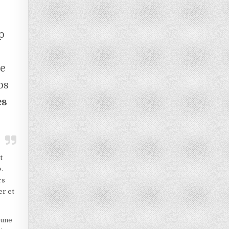
p
re
os
es
t
.
rs
er et
 une