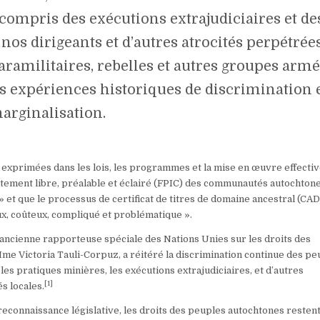
 compris des exécutions extrajudiciaires et de
os dirigeants et d’autres atrocités perpétrée
aramilitaires, rebelles et autres groupes arm
os expériences historiques de discrimination 
arginalisation.
ns exprimées dans les lois, les programmes et la mise en œuvre effecti
nsentement libre, préalable et éclairé (FPIC) des communautés autochton
» et que le processus de certificat de titres de domaine ancestral (CA
eux, coûteux, compliqué et problématique ».
’ancienne rapporteuse spéciale des Nations Unies sur les droits des
me Victoria Tauli-Corpuz, a réitéré la discrimination continue des pe
les pratiques minières, les exécutions extrajudiciaires, et d’autres
[1]
s locales.
econnaissance législative, les droits des peuples autochtones resten