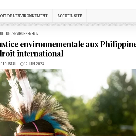
OIT DE L’ENVIRONNEMENT
ACCUEIL SITE
STED
OIT DE L'ENVIRONNEMENT:
stice environnementale aux Philippine
droit international
R:
PUBLISHED
LE LOUBEAU
12 JUIN 2023
DATE: