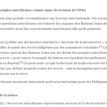
 peuples autochtones comme signe de révision de l’IPRA
une plus grande reconnaissance sur la scène internationale. Par exem
es questions autochtones ont exhorté les organes des Nations Unies d
ortunités pour les représentants autochtones afin qu’ils puissent
 a publié une déclaration rejetant la « doctrine de la découverte », 
[3]
tifier la saisie des terres indigènes par les puissances coloniales.
L’
orteur spécial des Nations Unies sur les droits des peuples autochton
couverte » pour suivre l’exemple du Vatican en répudiant formellement 
[4]
qui en dépend.
On peut noter ici que la doctrine de la découverte est 
État, par défaut, possède toutes les terres – une présomption qui s’est
traux sur la terre.
chtones montrent clairement qu’il est grand temps pour les Philippin
de la nature
SD), « les terres autochtones représentent environ 20 % du territoire d