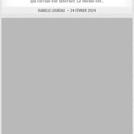
qui circule sur internet. Le thème est…
AUTHOR:
PUBLISHED
ISABELLE LOUBEAU
24 FÉVRIER 2024
DATE: