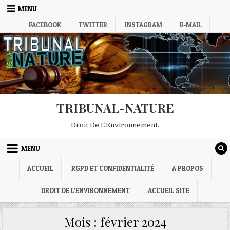
Skip
MENU
to
FACEBOOK
TWITTER
INSTAGRAM
E-MAIL
content
TRIBUNAL-NATURE
Droit De L'Environnement.
MENU
ACCUEIL
RGPD ET CONFIDENTIALITÉ
A PROPOS
DROIT DE L’ENVIRONNEMENT
ACCUEIL SITE
Mois :
février 2024