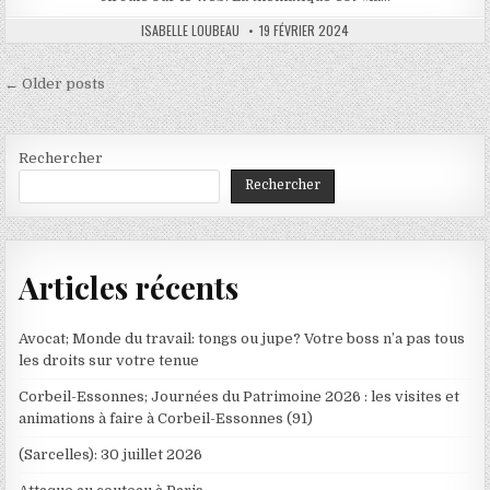
AUTHOR:
PUBLISHED
ISABELLE LOUBEAU
19 FÉVRIER 2024
DATE:
Navigation
← Older posts
des
articles
Rechercher
Rechercher
Articles récents
Avocat; Monde du travail: tongs ou jupe? Votre boss n’a pas tous
les droits sur votre tenue
Corbeil-Essonnes; Journées du Patrimoine 2026 : les visites et
animations à faire à Corbeil-Essonnes (91)
(Sarcelles): 30 juillet 2026