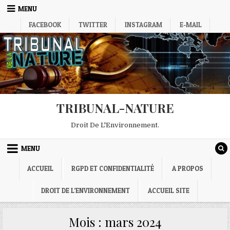
Skip
MENU
to
FACEBOOK
TWITTER
INSTAGRAM
E-MAIL
content
TRIBUNAL-NATURE
Droit De L'Environnement.
MENU
ACCUEIL
RGPD ET CONFIDENTIALITÉ
A PROPOS
DROIT DE L’ENVIRONNEMENT
ACCUEIL SITE
Mois :
mars 2024