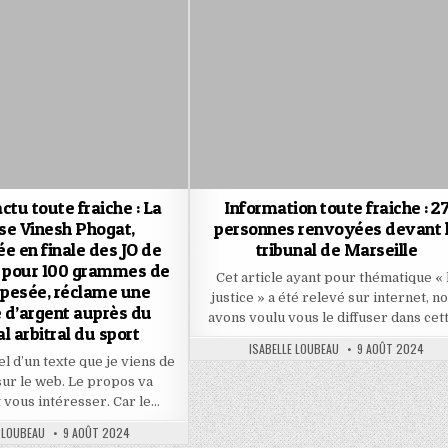
ctu toute fraiche : La
Information toute fraiche : 2
se Vinesh Phogat,
personnes renvoyées devant 
ée en finale des JO de
tribunal de Marseille
 pour 100 grammes de
Cet article ayant pour thématique « 
a pesée, réclame une
justice » a été relevé sur internet, n
 d’argent auprès du
avons voulu vous le diffuser dans cet
l arbitral du sport
AUTHOR:
PUBLISHED
ISABELLE LOUBEAU
9 AOÛT 2024
DATE:
iel d’un texte que je viens de
 sur le web. Le propos va
vous intéresser. Car le…
PUBLISHED
 LOUBEAU
9 AOÛT 2024
DATE: