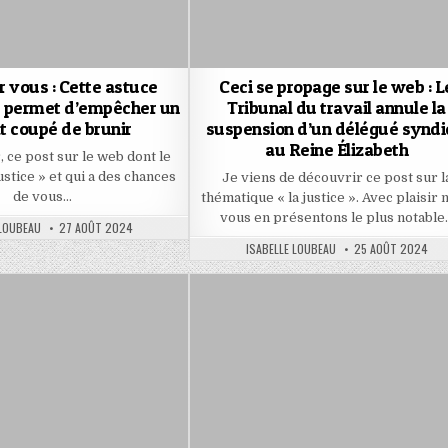
r vous : Cette astuce
Ceci se propage sur le web : L
 permet d’empêcher un
Tribunal du travail annule la
t coupé de brunir
suspension d’un délégué syndi
au Reine Élizabeth
 ce post sur le web dont le
justice » et qui a des chances
Je viens de découvrir ce post sur l
de vous…
thématique « la justice ». Avec plaisir 
vous en présentons le plus notable
PUBLISHED
 LOUBEAU
27 AOÛT 2024
DATE:
AUTHOR:
PUBLISHED
ISABELLE LOUBEAU
25 AOÛT 2024
DATE: