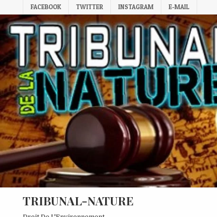
Skip
FACEBOOK
TWITTER
INSTAGRAM
E-MAIL
to
content
TRIBUNAL-NATURE
Droit De L'Environnement.