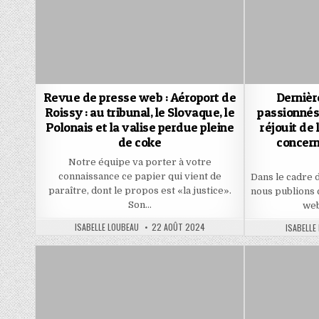
Revue de presse web : Aéroport de
Dernièr
Roissy : au tribunal, le Slovaque, le
passionnés
Polonais et la valise perdue pleine
réjouit de 
de coke
concern
Notre équipe va porter à votre
connaissance ce papier qui vient de
Dans le cadre 
paraître, dont le propos est «la justice».
nous publions 
Son…
web
AUTHOR:
PUBLISHED
ISABELLE LOUBEAU
22 AOÛT 2024
AUTHOR:
ISABELLE
DATE: