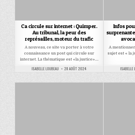
Ca circule sur internet : Quimper.
Infos pou
Au tribunal, la peur des
surprenante
représailles, moteur du trafic
avoca
A nouveau, ce site va porter à votre
A mentionner,
connaissance un post qui circule sur
sujet est « la 
internet. La thématique est «la justice»….
AUTHOR:
PUBLISHED
AUTHOR:
ISABELLE LOUBEAU
28 AOÛT 2024
ISABELLE
DATE: