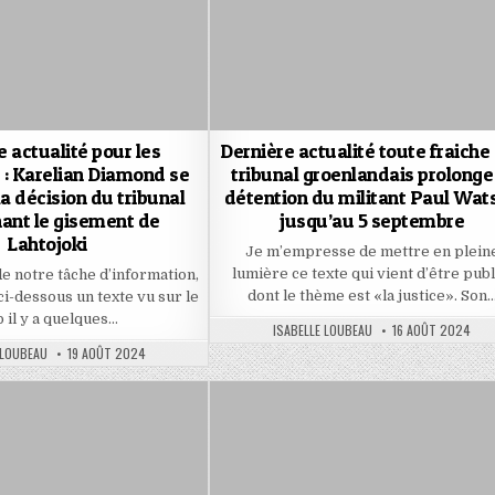
e actualité pour les
Dernière actualité toute fraiche 
 : Karelian Diamond se
tribunal groenlandais prolonge
la décision du tribunal
détention du militant Paul Wat
ant le gisement de
jusqu’au 5 septembre
Lahtojoki
Je m’empresse de mettre en plein
lumière ce texte qui vient d’être publ
de notre tâche d’information,
dont le thème est «la justice». Son
ci-dessous un texte vu sur le
 il y a quelques…
AUTHOR:
PUBLISHED
ISABELLE LOUBEAU
16 AOÛT 2024
DATE:
PUBLISHED
 LOUBEAU
19 AOÛT 2024
DATE: