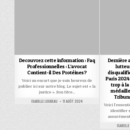
Decouvrez cette information : Faq
Dernière a
Professionnelles : L’avocat
lutteu
Contient-il Des Protéines?
disqualifi
Paris 2024
Voici un encart que je suis heureux de
trop à l
publier ici sur notre blog. Le sujet est « la
médaille
justice ». Son titre…
Tribuna
AUTHOR:
PUBLISHED
ISABELLE LOUBEAU
11 AOÛT 2024
DATE:
Voici l’essent
identifier
assurément 
AUTHOR:
ISABELLE