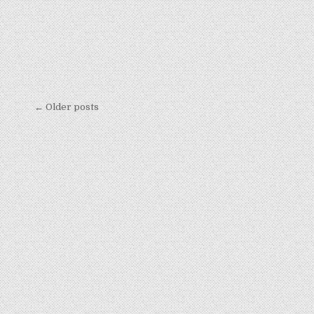
Navigation
← Older posts
des
articles