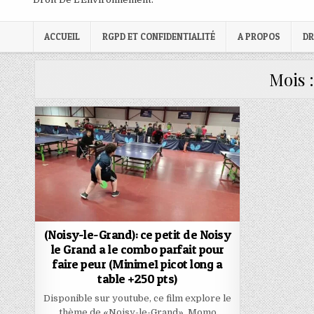
ACCUEIL
RGPD ET CONFIDENTIALITÉ
A PROPOS
DR
Mois 
(Noisy-le-Grand): ce petit de Noisy
le Grand a le combo parfait pour
faire peur (Minime1 picot long a
table +250 pts)
Disponible sur youtube, ce film explore le
thème de «Noisy-le-Grand». Momo