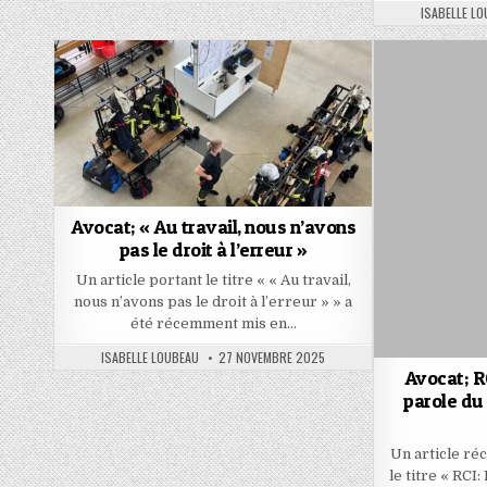
DATE:
AUTHOR:
ISABELLE L
Avocat; « Au travail, nous n’avons
pas le droit à l’erreur »
Un article portant le titre « « Au travail,
nous n’avons pas le droit à l’erreur » » a
été récemment mis en…
AUTHOR:
PUBLISHED
ISABELLE LOUBEAU
27 NOVEMBRE 2025
DATE:
Avocat; R
parole du
Un article ré
le titre « RC