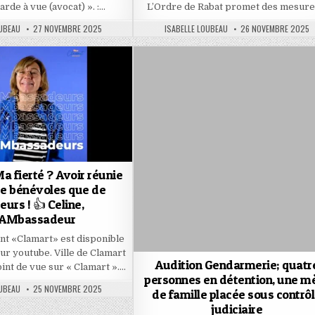
arde à vue (avocat) ». :…
L’Ordre de Rabat promet des mesur
PUBLISHED
AUTHOR:
PUBLISHED
OUBEAU
27 NOVEMBRE 2025
ISABELLE LOUBEAU
26 NOVEMBRE 2025
DATE:
DATE:
Ma fierté ? Avoir réunie
de bénévoles que de
eurs ! 👍 Celine,
AMbassadeur
nt «Clamart» est disponible
ur youtube. Ville de Clamart
Audition Gendarmerie; quatr
int de vue sur « Clamart »….
personnes en détention, une m
PUBLISHED
OUBEAU
25 NOVEMBRE 2025
de famille placée sous contrô
DATE:
judiciaire