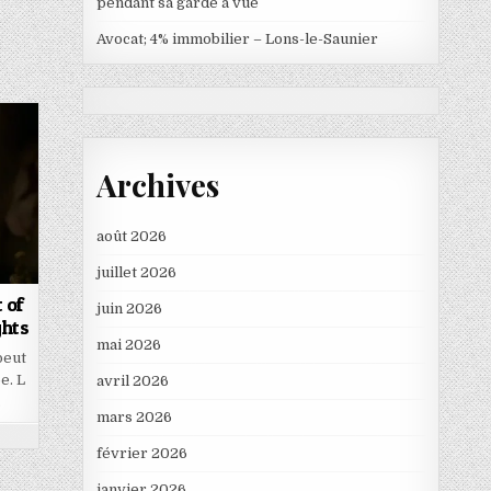
pendant sa garde à vue
Avocat; 4% immobilier – Lons-le-Saunier
Archives
août 2026
juillet 2026
 of
juin 2026
ghts
mai 2026
peut
e. L
avril 2026
…
mars 2026
février 2026
janvier 2026