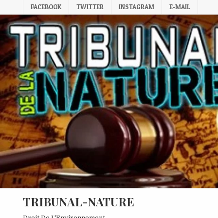
Skip
FACEBOOK
TWITTER
INSTAGRAM
E-MAIL
to
content
TRIBUNAL-NATURE
Droit De L'Environnement.