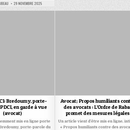
PUBLISHED
OUBEAU
29 NOVEMBRE 2025
DATE:
CI: Bredoumy, porte-
Avocat; Propos humiliants con
 PDCI, en garde à vue
des avocats : L’Ordre de Raba
(avocat)
promet des mesures légales
cemment mis en ligne porte
Un article vient d’être mis en ligne, int
I: Bredoumy, porte-parole du
« Propos humiliants contre des avocat