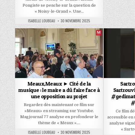
Pongiste se penche sur la question de
« Noisy-le-Grand ». Une…
AUTHOR:
PUBLISHED
ISABELLE LOUBEAU
30 NOVEMBRE 2025
DATE:
Meaux,Meaux ► Cité de la
Sartro
musique : le maire a dû faire face à
Sartrouvi
une opposition au projet
#gedimat
#
Regardez dès maintenant ce film sur
«Meaux» en streaming sur Youtube.
Ce film dé
Magjournal 77 analyse en profondeur le
accessible en
thème de « Meaux »….
analyse sign
« Sartr
AUTHOR:
PUBLISHED
ISABELLE LOUBEAU
30 NOVEMBRE 2025