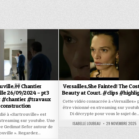
uville,🚧 Chantier
Versailles,She Fainted! The Cost
lle 26/09/2024 – pt3
Beauty at Court. #clips #highli
 #chantier #travaux
Cette vidéo consacrée à «Versailles» 
construction
être visionné en streaming sur youtub
Di décrypte pour vous le sujet de
dié à «Sartrouville» est
 streaming sur youtube. Une
AUTHOR:
PUBLISHED
ISABELLE LOUBEAU
29 NOVEMBRE 2025
DATE:
ée Gedimat Sefor autour de
ouville ». Regardez…