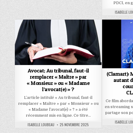
PDCI, en g
AUTHOR:
ISABELLE L
Avocat; Au tribunal, faut-il
(Clamart): 
remplacer « Maître » par
autant 
« Monsieur » ou « Madame
cour
l’avocat(e) » ?
CL
L’article intitulé « Au tribunal, faut-il
Ce film aborda
remplacer « Maître » par « Monsieur » ou
en streaming s
« Madame l’avocat(e) » ? » a été
partage son po
récemment mis en ligne. Ce titre…
AUTHOR:
ISABELLE L
AUTHOR:
PUBLISHED
ISABELLE LOUBEAU
25 NOVEMBRE 2025
DATE: