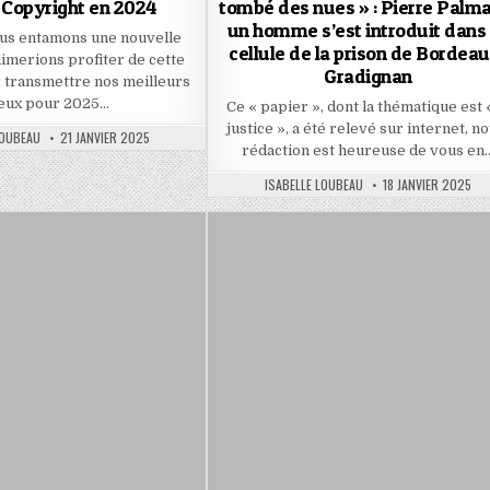
 Copyright en 2024
tombé des nues » : Pierre Palm
un homme s’est introduit dans
ous entamons une nouvelle
cellule de la prison de Bordea
aimerions profiter de cette
Gradignan
 transmettre nos meilleurs
œux pour 2025…
Ce « papier », dont la thématique est «
justice », a été relevé sur internet, n
PUBLISHED
LOUBEAU
21 JANVIER 2025
DATE:
rédaction est heureuse de vous en
AUTHOR:
PUBLISHED
ISABELLE LOUBEAU
18 JANVIER 2025
DATE: