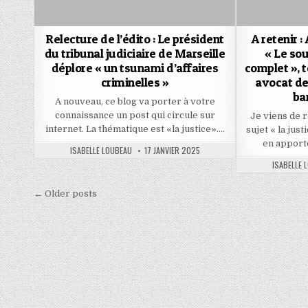
Relecture de l’édito : Le président
A retenir 
du tribunal judiciaire de Marseille
« Le so
déplore « un tsunami d’affaires
complet », 
criminelles »
avocat de
ba
A nouveau, ce blog va porter à votre
connaissance un post qui circule sur
Je viens de 
internet. La thématique est «la justice»….
sujet « la jus
en apporto
AUTHOR:
PUBLISHED
ISABELLE LOUBEAU
17 JANVIER 2025
DATE:
AUTHOR:
ISABELLE 
Navigation
← Older posts
des
articles