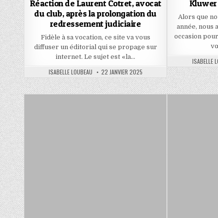
Réaction de Laurent Cotret, avocat
Kluwer
du club, après la prolongation du
Alors que n
redressement judiciaire
année, nous 
occasion pour
Fidèle à sa vocation, ce site va vous
v
diffuser un éditorial qui se propage sur
internet. Le sujet est «la…
AUTHOR:
ISABELLE 
AUTHOR:
PUBLISHED
ISABELLE LOUBEAU
22 JANVIER 2025
DATE: