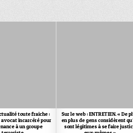
tualité toute fraiche :
Sur le web : ENTRETIEN. « De p
 avocat incarcéré pour
en plus de gens considèrent qu’
enance à un groupe
sont légitimes à se faire justi
terroriste
eux-mêmes »