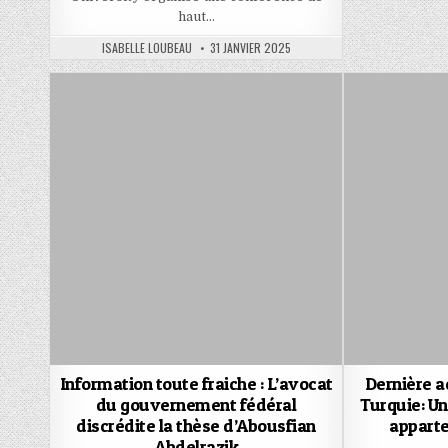
haut…
AUTHOR:
PUBLISHED
ISABELLE LOUBEAU
31 JANVIER 2025
DATE:
Information toute fraiche : L’avocat
Dernière ac
du gouvernement fédéral
Turquie: Un
discrédite la thèse d’Abousfian
appart
Abdelrazik