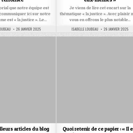
torial que notre équipe est
Je viens de lire cet encart sur la
communiquer ici sur notre
thématique « la justice ». Avec plaisir 
ème est « la justice ». Le…
vous en offrons le plus notable…
PUBLISHED
AUTHOR:
PUBLISHED
LOUBEAU
26 JANVIER 2025
ISABELLE LOUBEAU
26 JANVIER 2025
DATE:
DATE:
lleurs articles du blog
Quoi retenir de ce papier : « Il 