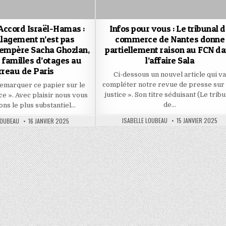
: Accord Israël-Hamas :
Infos pour vous : Le tribunal 
ulagement n’est pas
commerce de Nantes donne
tempère Sacha Ghozlan,
partiellement raison au FCN d
 familles d’otages au
l’affaire Sala
rreau de Paris
Ci-dessous un nouvel article qui v
compléter notre revue de presse sur 
remarquer ce papier sur le
justice ». Son titre séduisant (Le trib
tice ». Avec plaisir nous vous
de…
ns le plus substantiel…
AUTHOR:
PUBLISHED
PUBLISHED
ISABELLE LOUBEAU
15 JANVIER 2025
LOUBEAU
16 JANVIER 2025
DATE:
DATE: