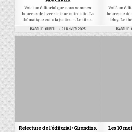
Voici un éditorial que nous sommes
Voilà un édi
heureux de livrer ici sur notre site. La
heureuse de 
thématique est « la justice ». Le titre…
blog. Le th
AUTHOR:
PUBLISHED
AUTHOR:
ISABELLE LOUBEAU
31 JANVIER 2025
ISABELLE 
DATE:
Relecture de l’éditorial : Girondins.
Les 10 mei