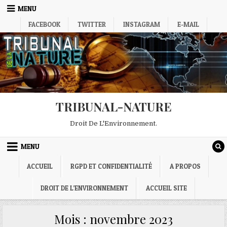
Skip
MENU
to
FACEBOOK
TWITTER
INSTAGRAM
E-MAIL
content
TRIBUNAL-NATURE
Droit De L'Environnement.
MENU
ACCUEIL
RGPD ET CONFIDENTIALITÉ
A PROPOS
DROIT DE L’ENVIRONNEMENT
ACCUEIL SITE
Mois :
novembre 2023