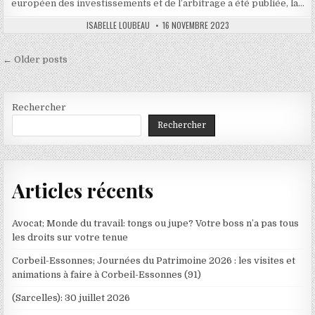
européen des investissements et de l’arbitrage a été publiée, la…
AUTHOR:
PUBLISHED
ISABELLE LOUBEAU
16 NOVEMBRE 2023
DATE:
Navigation
← Older posts
des
articles
Rechercher
Rechercher
Articles récents
Avocat; Monde du travail: tongs ou jupe? Votre boss n’a pas tous
les droits sur votre tenue
Corbeil-Essonnes; Journées du Patrimoine 2026 : les visites et
animations à faire à Corbeil-Essonnes (91)
(Sarcelles): 30 juillet 2026