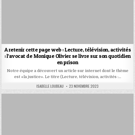
A retenir cette page web : Lecture, télévision, activités
: l’avocat de Monique Olivier se livre sur son quotidien
en prison
Notre équipe a découvert un article sur internet dont le thème
est «la justice». Le titre (Lecture, télévision, activités :…
AUTHOR:
PUBLISHED
ISABELLE LOUBEAU
23 NOVEMBRE 2023
DATE: