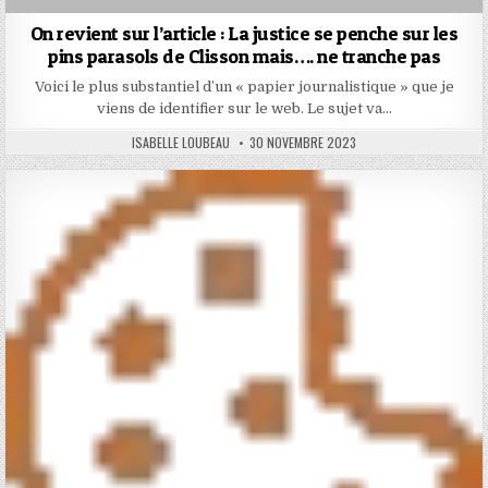
On revient sur l’article : La justice se penche sur les
pins parasols de Clisson mais…. ne tranche pas
Voici le plus substantiel d’un « papier journalistique » que je
viens de identifier sur le web. Le sujet va…
AUTHOR:
PUBLISHED
ISABELLE LOUBEAU
30 NOVEMBRE 2023
DATE: