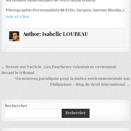
les bonnes bibliothèques de votre département.
Photographie/Personnalités/M/Félix-Jacques Antoine Moulin,
A
voir et à lire.
.
Author:
Isabelle LOUBEAU
Navigation
← Retour sur l’article : Les Faucheurs volontaires reviennent
de
devant le tribunal
Un nouveau paradigme pour la justice environnementale aux
l’article
Philippines – Blog de droit international →
Rechercher
Rechercher