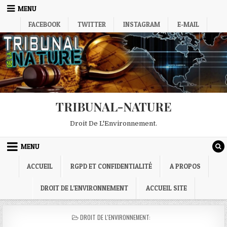
Skip
MENU
to
FACEBOOK
TWITTER
INSTAGRAM
E-MAIL
content
TRIBUNAL-NATURE
Droit De L'Environnement.
MENU
ACCUEIL
RGPD ET CONFIDENTIALITÉ
A PROPOS
DROIT DE L’ENVIRONNEMENT
ACCUEIL SITE
POSTED
DROIT DE L'ENVIRONNEMENT:
IN