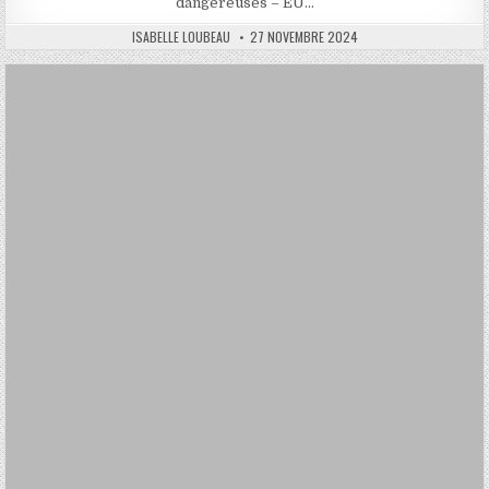
dangereuses – EU…
AUTHOR:
PUBLISHED
ISABELLE LOUBEAU
27 NOVEMBRE 2024
DATE: