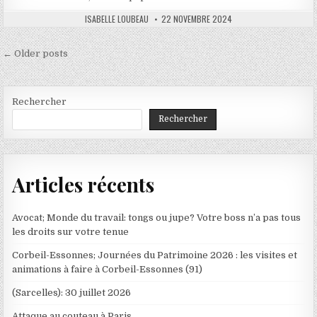
AUTHOR:
PUBLISHED
ISABELLE LOUBEAU
22 NOVEMBRE 2024
DATE:
Navigation
← Older posts
des
articles
Rechercher
Rechercher
Articles récents
Avocat; Monde du travail: tongs ou jupe? Votre boss n’a pas tous
les droits sur votre tenue
Corbeil-Essonnes; Journées du Patrimoine 2026 : les visites et
animations à faire à Corbeil-Essonnes (91)
(Sarcelles): 30 juillet 2026
Attaque au couteau à Paris