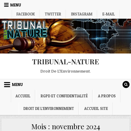
Skip
MENU
to
FACEBOOK
TWITTER
INSTAGRAM
E-MAIL
content
TRIBUNAL-NATURE
Droit De L'Environnement.
MENU
ACCUEIL
RGPD ET CONFIDENTIALITÉ
A PROPOS
DROIT DE L’ENVIRONNEMENT
ACCUEIL SITE
Mois :
novembre 2024