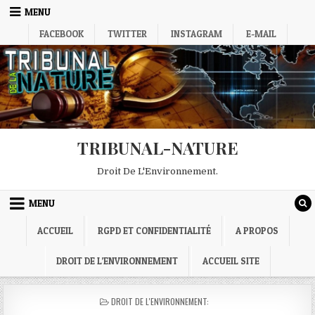
Skip
MENU
to
FACEBOOK
TWITTER
INSTAGRAM
E-MAIL
content
TRIBUNAL-NATURE
Droit De L'Environnement.
MENU
ACCUEIL
RGPD ET CONFIDENTIALITÉ
A PROPOS
DROIT DE L’ENVIRONNEMENT
ACCUEIL SITE
POSTED
DROIT DE L'ENVIRONNEMENT:
IN