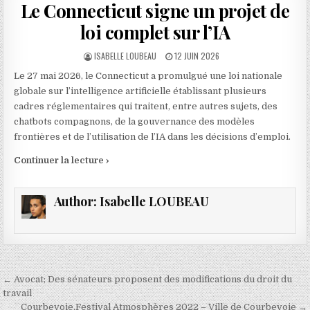
Le Connecticut signe un projet de
loi complet sur l’IA
AUTHOR:
PUBLISHED
ISABELLE LOUBEAU
12 JUIN 2026
DATE:
Le 27 mai 2026, le Connecticut a promulgué une loi nationale
globale sur l’intelligence artificielle établissant plusieurs
cadres réglementaires qui traitent, entre autres sujets, des
chatbots compagnons, de la gouvernance des modèles
frontières et de l’utilisation de l’IA dans les décisions d’emploi.
Continuer la lecture ›
Author:
Isabelle LOUBEAU
Navigation
← Avocat; Des sénateurs proposent des modifications du droit du
de
travail
Courbevoie,Festival Atmosphères 2022 – Ville de Courbevoie →