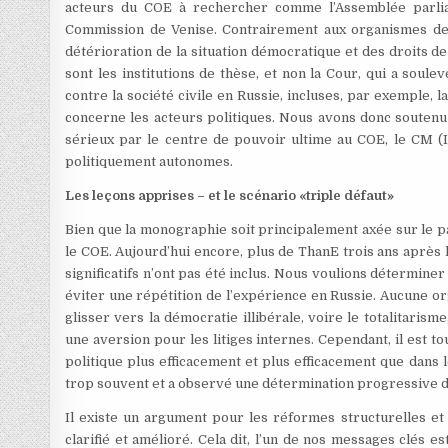
acteurs du COE à rechercher comme l’Assemblée parlia
Commission de Venise. Contrairement aux organismes de t
détérioration de la situation démocratique et des droits d
sont les institutions de thèse, et non la Cour, qui a soul
contre la société civile en Russie, incluses, par exemple, 
concerne les acteurs politiques. Nous avons donc soutenu 
sérieux par le centre de pouvoir ultime au COE, le CM (
politiquement autonomes.
Les leçons apprises – et le scénario «triple défaut»
Bien que la monographie soit principalement axée sur le pas
le COE. Aujourd’hui encore, plus de ThanE trois ans après l
significatifs n’ont pas été inclus. Nous voulions détermin
éviter une répétition de l’expérience en Russie. Aucune o
glisser vers la démocratie illibérale, voire le totalitarism
une aversion pour les litiges internes. Cependant, il est 
politique plus efficacement et plus efficacement que dans l
trop souvent et a observé une détermination progressive d
Il existe un argument pour les réformes structurelles et
clarifié et amélioré. Cela dit, l’un de nos messages clés e