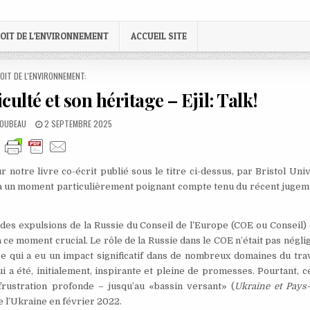
OIT DE L’ENVIRONNEMENT
ACCUEIL SITE
STED
OIT DE L'ENVIRONNEMENT:
ulté et son héritage – Ejil: Talk!
PUBLISHED
LOUBEAU
2 SEPTEMBRE 2025
DATE:
notre livre co-écrit publié sous le titre ci-dessus, par Bristol Uni
e à un moment particulièrement poignant compte tenu du récent jugem
es expulsions de la Russie du Conseil de l’Europe (COE ou Conseil) 
 ce moment crucial. Le rôle de la Russie dans le COE n’était pas négli
 qui a eu un impact significatif dans de nombreux domaines du trav
 a été, initialement, inspirante et pleine de promesses. Pourtant, c
 frustration profonde – jusqu’au «bassin versant» (
Ukraine et Pays-
e l’Ukraine en février 2022.