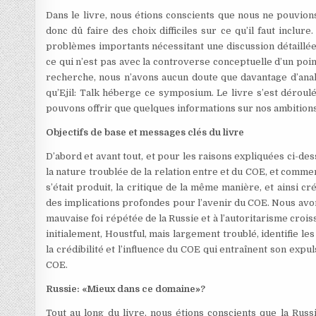
Dans le livre, nous étions conscients que nous ne pouvion
donc dû faire des choix difficiles sur ce qu’il faut inclu
problèmes importants nécessitant une discussion détaillée.
ce qui n’est pas avec la controverse conceptuelle d’un poi
recherche, nous n’avons aucun doute que davantage d’ana
qu’Ejil: Talk héberge ce symposium. Le livre s’est déroulé
pouvons offrir que quelques informations sur nos ambitions et
Objectifs de base et messages clés du livre
D’abord et avant tout, et pour les raisons expliquées ci-des
la nature troublée de la relation entre et du COE, et comme
s’était produit, la critique de la même manière, et ainsi cr
des implications profondes pour l’avenir du COE. Nous avo
mauvaise foi répétée de la Russie et à l’autoritarisme cro
initialement, Houstful, mais largement troublé, identifie les 
la crédibilité et l’influence du COE qui entraînent son expul
COE.
Russie: «Mieux dans ce domaine»?
Tout au long du livre, nous étions conscients que la Ru