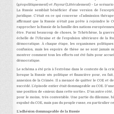
(géopolitiquement) et
Payeur
(Littéralement) – Le scénario é
La Russie semblait bénéficier d’une version de l’excepti
juridique. C’était en ce qui concerne «l’admission thérap
affirmant que la Russie n’était pas prête à rejoindre le C
rapprocher la Russie de la famille des nations européennes, 
être. Parmi beaucoup de choses, le Tchétchène, la guerre 
échelle de l’Ukraine et de l’expulsion ultérieure de la
démocratique. À chaque étape, les organismes politiques 
confusion, mais les espoirs de thèse ne se sont jamais m
montrer comment tous les efforts ont été faits pour accueill
démocratique.
Le schéma a été pris à l’extrême dans le contexte de la cr
lorsque la Russie uts politique et financière pour, en fai
annexion de la Crimée. Il a menacé de quitter le COE et de 
succédé. L’épisode entier était dommageable au COE. D’une p
une position de «mieux dans cette sortie». D’un autre côté, 
pour le moins, très contestable. Une partie du dilemme, bi
expulsé du COE, mais pas du peuple russe, en particulier ce
L’adhésion dommageable de la Russie