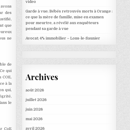
video
 avons
Garde à vue; Bébés retrouvés morts à Orange :
par des
ce que la mère de famille, mise en examen
stifié,
pour meurtre, a révélé aux enquêteurs
ant que
pendant sa garde à vue
eureux
Avocat; 4% immobilier – Lons-le-Saunier
nous ne
ible de
 Ce qui
Archives
du COE,
e à la
on qui,
août 2026
égrité,
juillet 2026
dans le
juin 2026
mai 2026
avril 2026
ur CoE