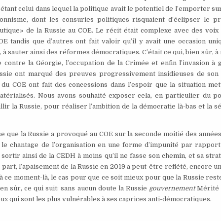
tant celui dans lequel la politique avait le potentiel de l’emporter sur 
onnisme, dont les consuries politiques risquaient d’éclipser le pr
eutique» de la Russie au COE. Le récit était complexe avec des voix 
OE tandis que d’autres ont fait valoir qu’il y avait une occasion un
à sauter ainsi des réformes démocratiques. C’était ce qui, bien sûr, à
contre la Géorgie, l’occupation de la Crimée et enfin l’invasion à 
 Russie ont marqué des preuves progressivement insidieuses de son 
du COE ont fait des concessions dans l’espoir que la situation met
atérialisés. Nous avons souhaité exposer cela, en particulier du po
ir la Russie, pour réaliser l’ambition de la démocratie là-bas et la s
ise que la Russie a provoqué au COE sur la seconde moitié des année
t, le chantage de l’organisation en une forme d’impunité par rappor
sortir ainsi de la CEDH à moins qu’il ne fasse son chemin, et sa stra
art, l’apaisement de la Russie en 2019 a peut-être reflété, encore un
à ce moment-là, le cas pour que ce soit mieux pour que la Russie reste
en sûr, ce qui suit: sans aucun doute la Russie
gouvernement
Mérité 
ux qui sont les plus vulnérables à ses caprices anti-démocratiques.