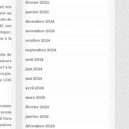
février 2025
nt ses
janvier 2025
eté un
its de
décembre 2024
M) aux
novembre 2024
téger,
i à la
octobre 2024
septembre 2024
oits de
août 2024
sieurs
rt à la
juin 2024
orgie,
mai 2024
du COE
avril 2024
mars 2024
l’homme
février 2024
s avons
janvier 2024
it bien
 autres
décembre 2023