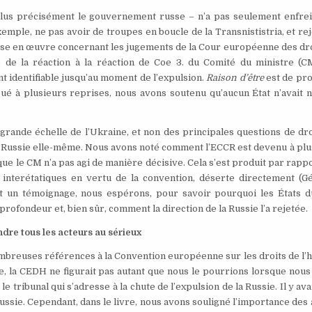
plus précisément le gouvernement russe – n’a pas seulement enfrei
ple, ne pas avoir de troupes en boucle de la Transnististria, et rej
mise en œuvre concernant les jugements de la Cour européenne des dro
le de la réaction à la réaction de Coe 3. du Comité du ministre (C
t identifiable jusqu’au moment de l’expulsion.
Raison d’être
est de pro
ué à plusieurs reprises, nous avons soutenu qu’aucun État n’avait nu
grande échelle de l’Ukraine, et non des principales questions de dr
en Russie elle-même. Nous avons noté comment l’ECCR est devenu à plu
e le CM n’a pas agi de manière décisive. Cela s’est produit par rappo
 interétatiques en vertu de la convention, déserte directement (Gé
est un témoignage, nous espérons, pour savoir pourquoi les États 
profondeur et, bien sûr, comment la direction de la Russie l’a rejetée.
dre tous les acteurs au sérieux
nombreuses références à la Convention européenne sur les droits de 
xte, la CEDH ne figurait pas autant que nous le pourrions lorsque nou
tribunal qui s’adresse à la chute de l’expulsion de la Russie. Il y ava
ssie. Cependant, dans le livre, nous avons souligné l’importance des