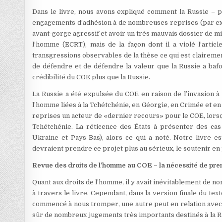
Dans le livre, nous avons expliqué comment la Russie – 
engagements d’adhésion à de nombreuses reprises (par exem
avant-gorge agressif et avoir un très mauvais dossier de 
l’homme (ECRT), mais de la façon dont il a violé l’artic
transgressions observables de la thèse ce qui est clairemen
de défendre et de défendre la valeur que la Russie a bafo
crédibilité du COE plus que la Russie.
La Russie a été expulsée du COE en raison de l’invasion à 
l’homme liées à la Tchétchénie, en Géorgie, en Crimée et 
reprises un acteur de «dernier recours» pour le COE, lorsqu
Tchétchénie. La réticence des États à présenter des cas
Ukraine et Pays-Bas), alors ce qui a noté. Notre livre 
devraient prendre ce projet plus au sérieux, le soutenir en 
Revue des droits de l’homme au COE – la nécessité de pren
Quant aux droits de l’homme, il y avait inévitablement de 
à travers le livre. Cependant, dans la version finale du te
commencé à nous tromper, une autre peut en relation avec le 
sûr de nombreux jugements très importants destinés à la Ru