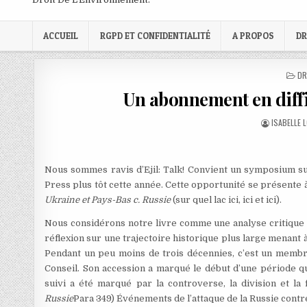
ACCUEIL
RGPD ET CONFIDENTIALITÉ
A PROPOS
DR
PO
DR
IN
Un abonnement en diffic
AUTHOR:
ISABELLE 
Nous sommes ravis d’Ejil: Talk! Convient un symposium sur 
Press plus tôt cette année. Cette opportunité se présent
Ukraine et Pays-Bas c. Russie
(sur quel lac ici, ici et ici).
Nous considérons notre livre comme une analyse critique d
réflexion sur une trajectoire historique plus large menant à
Pendant un peu moins de trois décennies, c’est un membre
Conseil. Son accession a marqué le début d’une période qui
suivi a été marqué par la controverse, la division et la
Russie
Para 349) Événements de l’attaque de la Russie contr