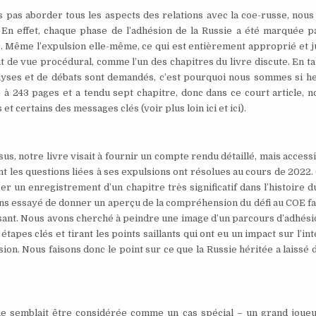
s pas aborder tous les aspects des relations avec la coe-russe, nous
re. En effet, chaque phase de l’adhésion de la Russie a été marquée 
 Même l’expulsion elle-même, ce qui est entièrement approprié et ju
nt de vue procédural, comme l’un des chapitres du livre discute. En t
lyses et de débats sont demandés, c’est pourquoi nous sommes si h
 à 243 pages et a tendu sept chapitre, donc dans ce court article, 
 certains des messages clés (voir plus loin ici et ici).
sus, notre livre visait à fournir un compte rendu détaillé, mais access
nt les questions liées à ses expulsions ont résolues au cours de 2022.
éer un enregistrement d’un chapitre très significatif dans l’histoire 
ns essayé de donner un aperçu de la compréhension du défi au COE fac
issant. Nous avons cherché à peindre une image d’un parcours d’adhési
étapes clés et tirant les points saillants qui ont eu un impact sur l’int
sion. Nous faisons donc le point sur ce que la Russie héritée a laissé 
ssie semblait être considérée comme un cas spécial – un grand joue