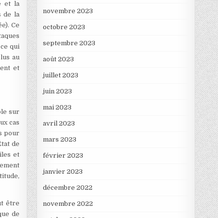
 et la
novembre 2023
 de la
ée). Ce
octobre 2023
ttaques
septembre 2023
 ce qui
lus au
août 2023
ent et
juillet 2023
juin 2023
mai 2023
ble sur
eux cas
avril 2023
es pour
mars 2023
tat de
iles et
février 2023
nnement
janvier 2023
titude,
décembre 2022
t être
novembre 2022
ique de