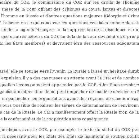
daire du COE, le commissaire du COE sur les droits de l’homme
hèse de la Cour offrant des critiques en cours, larges et directes
e l’homme en Russie et d’autres questions majeures (Géorgie et Crim
evé l’alarme en ce qui concerne les questions cruciales comme des a
la loi des « agents étrangers », la suppression de la dissidence et en
que d’autres acteurs du COE au-delà de la cour devaient être pris p
IE, les États membres) et devraient être des ressources adéquatem
sé, elle se tourne vers l’avenir. La Russie a laissé un héritage dura
’expulsion, il y a des cas russes en attente avant l’ECTR et de nombr
er quelles leçons pouvaient apprendre par le COE et les États membr
rganisation internationale ne peut empêcher de manière décisive un É
e, en particulier les organisations ayant des régimes de sanction frag
toujours possible de réaliser les signes de détermination de l’enviro
e cas de la Russie. Le CM a manifestement offert la Russie trop de la
e la conformité et de la coopération sans conséquence.
 juridiques avec le COE, par exemple, le texte du statut du COE peu
st la nécessité pour les États des États de maintenir le soutien polit