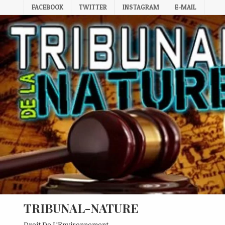
Skip
FACEBOOK
TWITTER
INSTAGRAM
E-MAIL
to
content
TRIBUNAL-NATURE
Droit De L'Environnement.