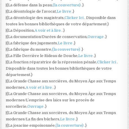
|{La défense dans la peau,
(la couverture)
.}
|{La déontologie de l’avocat,
Le livre
.}
|{La déontologie des magistrats,
Clicker Ici
. Disponible dans
toutes les bonnes bibliothèques de votre département.}
|{La Déposition,
A voir et à lire.
.}
|{La documentation/Durées de conservation,
Ouvrage
.}
|{La fabrique des jugements,
Le livre
.}
|{La fabrique du monstre,
(la couverture)
.}
|{La Fille Derrière le Rideau de Douche,
Le livre
.}
|{La fonction réparatrice de la répression pénale,
Clicker Ici
.
Disponible dans toutes les bonnes bibliothèques de votre
département.}
|{La Grande Chasse aux sorcières, du Moyen Âge aux Temps
modernes,
A voir et à lire.
.}
|{La Grande Chasse aux sorcières, du Moyen Âge aux Temps
modernes/L’emprise des laïcs sur les procès de
sorcellerie,
Ouvrage
.}
|{La Grande Chasse aux sorcières, du Moyen Âge aux Temps
modernes/La fin des bûchers,
Le livre
.}
|{La josacine empoisonnée,
(la couverture)
.}