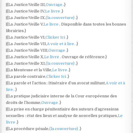
|{La Justice/Veille III,
Ouvrage
.}
|{La Justice/Veille IV,
Le livre
.}
|{La Justice/Veille IX,
(la couverture)
.}
|{La Justice/Veille V,
Le livre
. Disponible dans toutes les bonnes
librairies.}
|{La Justice/Veille VI,
Clicker Ici
.}
|{La Justice/Veille VII,
A voir et à lire.
.}
|{La Justice/Veille VIII,
Ouvrage
.}
|{La Justice/Veille X,
Le livre
. Ouvrage de référence.}
|{La Justice/Veille XI,
(la couverture)
.}
|{La Menteuse et la Ville,
Le livre
.}
|{La parole contraire,
Clicker Ici
.}
|{La parole et l’action : Itinéraire d’un avocat militant,
A voir et à
lire.
.}
|{La pratique judiciaire interne de la Cour européenne des
droits de l’homme,
Ouvrage
.}
|{La prise en charge pénitentiaire des auteurs d’agressions
sexuelles : état des lieux et analyse de nouvelles pratiques,
Le
livre
.}
|{La procédure pénale,
(la couverture)
.}