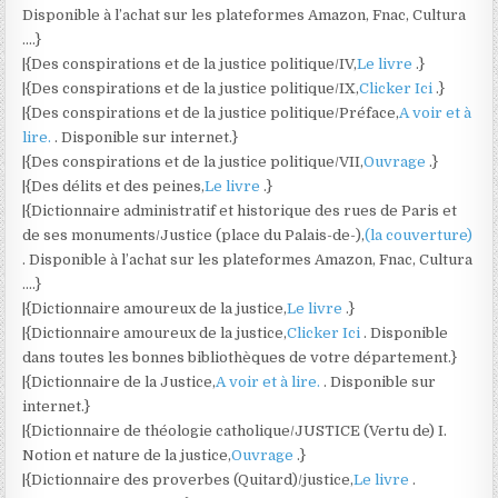
Disponible à l’achat sur les plateformes Amazon, Fnac, Cultura
….}
|{Des conspirations et de la justice politique/IV,
Le livre
.}
|{Des conspirations et de la justice politique/IX,
Clicker Ici
.}
|{Des conspirations et de la justice politique/Préface,
A voir et à
lire.
. Disponible sur internet.}
|{Des conspirations et de la justice politique/VII,
Ouvrage
.}
|{Des délits et des peines,
Le livre
.}
|{Dictionnaire administratif et historique des rues de Paris et
de ses monuments/Justice (place du Palais-de-),
(la couverture)
. Disponible à l’achat sur les plateformes Amazon, Fnac, Cultura
….}
|{Dictionnaire amoureux de la justice,
Le livre
.}
|{Dictionnaire amoureux de la justice,
Clicker Ici
. Disponible
dans toutes les bonnes bibliothèques de votre département.}
|{Dictionnaire de la Justice,
A voir et à lire.
. Disponible sur
internet.}
|{Dictionnaire de théologie catholique/JUSTICE (Vertu de) I.
Notion et nature de la justice,
Ouvrage
.}
|{Dictionnaire des proverbes (Quitard)/justice,
Le livre
.