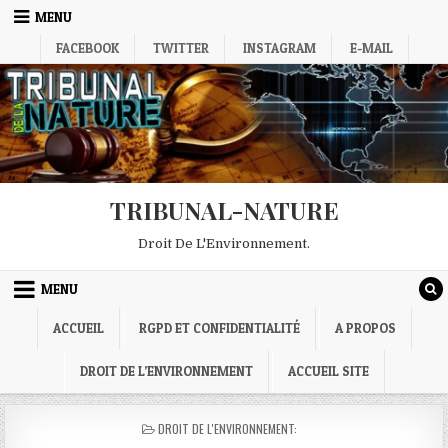
Skip
MENU
to
FACEBOOK
TWITTER
INSTAGRAM
E-MAIL
content
TRIBUNAL-NATURE
Droit De L'Environnement.
MENU
ACCUEIL
RGPD ET CONFIDENTIALITÉ
A PROPOS
DROIT DE L’ENVIRONNEMENT
ACCUEIL SITE
POSTED
DROIT DE L'ENVIRONNEMENT:
IN