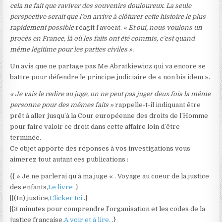
cela ne fait que raviver des souvenirs douloureux. La seule
perspective serait que l’on arrive à clôturer cette histoire le plus
rapidement possible
réagit l’avocat.
« Et oui, nous voulons un
procès en France, là où les faits ont été commis, c’est quand
même légitime pour les parties civiles ».
Un avis que ne partage pas Me Abratkiewicz qui va encore se
battre pour défendre le principe judiciaire de « non bis idem ».
« Je vais le redire au juge, on ne peut pas juger deux fois la même
personne pour des mêmes faits »
rappelle-t-il indiquant être
prêt à aller jusqu’à la Cour européenne des droits de l’Homme
pour faire valoir ce droit dans cette affaire loin d’être
terminée.
Ce objet apporte des réponses à vos investigations vous
aimerez tout autant ces publications :
{{ » Je ne parlerai qu’à ma juge « . Voyage au coeur de la justice
des enfants,
Le livre
.}
|{(In) justice,
Clicker Ici
.}
|{3 minutes pour comprendre l’organisation et les codes de la
justice française,
A voir et à lire.
.}