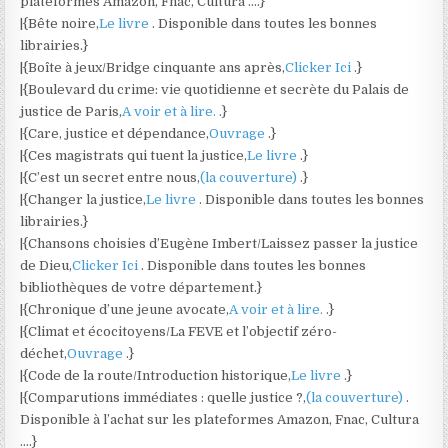
plateformes Amazon, Fnac, Cultura ….}
|{Bête noire,
Le livre
. Disponible dans toutes les bonnes
librairies.}
|{Boîte à jeux/Bridge cinquante ans après,
Clicker Ici
.}
|{Boulevard du crime: vie quotidienne et secrète du Palais de
justice de Paris,
A voir et à lire.
.}
|{Care, justice et dépendance,
Ouvrage
.}
|{Ces magistrats qui tuent la justice,
Le livre
.}
|{C’est un secret entre nous,
(la couverture)
.}
|{Changer la justice,
Le livre
. Disponible dans toutes les bonnes
librairies.}
|{Chansons choisies d’Eugène Imbert/Laissez passer la justice
de Dieu,
Clicker Ici
. Disponible dans toutes les bonnes
bibliothèques de votre département.}
|{Chronique d’une jeune avocate,
A voir et à lire.
.}
|{Climat et écocitoyens/La FEVE et l’objectif zéro-
déchet,
Ouvrage
.}
|{Code de la route/Introduction historique,
Le livre
.}
|{Comparutions immédiates : quelle justice ?,
(la couverture)
.
Disponible à l’achat sur les plateformes Amazon, Fnac, Cultura
….}