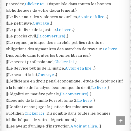
procedée,
Clicker Ici
. Disponible dans toutes les bonnes
bibliothèques de votre département.}
|{Le livre noir des violences sexuelles,
A voir et à lire.
.}
|{Le petit juge,
Ouvrage
.}
|{Le petit livre de la justice,
Le livre
.}
|{Le procès civil,
(la couverture)
.}
|{Le régime juridique des marchés publics : droits et
obligations des signataires des marchés de travaux,
Le livre
.
Disponible dans toutes les bonnes librairies.}
|{Le secret professionnel,
Clicker Ici
.}
|{Le Service public de la justice,
A voir et à lire.
.}
|{Le sexe et la loi,
Ouvrage
.}
|{L’efficience en droit pénal économique : étude de droit positif
à la lumière de l’analyse économique du droit,
Le livre
.}
|{L’égalité en matière pénale,
(la couverture)
.}
|{Légende de la famille Forseti tome 2,
Le livre
.}
|{L’enfant et son juge : la justice des mineurs au
quotidien,
Clicker Ici
. Disponible dans toutes les bonnes
bibliothèques de votre département.}
Scro
to
|{Les aveux d’un juge d’instruction,
A voir et à lire.
.}
Top