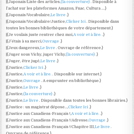
|{Japonais/Liste des articles,
(la couverture)
. Disponible à
l’achat sur les plateformes Amazon, Fnac, Cultura ….}
|{Japonais/Vocabulaire,
Le livre
.}
|{Japonais/Vocabulaire/Justice,
Clicker Ici
. Disponible dans
toutes les bonnes bibliothèques de votre département.}
|{Je voulais juste rentrer chez moi,
A voir et à lire.
.}
|{J’étais à sa merci,
Ouvrage
.}
|{Jeux dangereux,
Le livre
. Ouvrage de référence.}
|{Juger sous Vichy, juger Vichy,
(la couverture)
.}
|{Juger, être jugé,
Le livre
.}
|{Justice,
Clicker Ici
.}
|{Justice,
A voir et à lire.
. Disponible sur internet.}
|{Justice,
Ouvrage
. A emprunter en bibliothèque.}
|{Justice,
Le livre
.}
|{Justice,
(la couverture)
.}
|{Justice,
Le livre
. Disponible dans toutes les bonnes librairies.}
|{Justice : un magistrat dépose…,
Clicker Ici
.}
|{Justice aux Canadiens-Français !,
A voir et à lire.
.}
|{Justice aux Canadiens-Français !/Adresse,
Ouvrage
.}
|{Justice aux Canadiens-Français !/Chapitre III,
Le livre
.
Ouvrage de référence.}