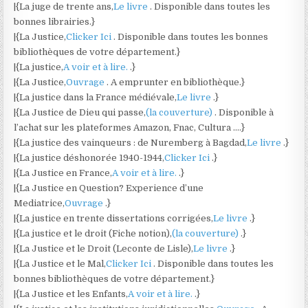
|{La juge de trente ans,
Le livre
. Disponible dans toutes les
bonnes librairies.}
|{La Justice,
Clicker Ici
. Disponible dans toutes les bonnes
bibliothèques de votre département.}
|{La justice,
A voir et à lire.
.}
|{La Justice,
Ouvrage
. A emprunter en bibliothèque.}
|{La justice dans la France médiévale,
Le livre
.}
|{La Justice de Dieu qui passe,
(la couverture)
. Disponible à
l’achat sur les plateformes Amazon, Fnac, Cultura ….}
|{La justice des vainqueurs : de Nuremberg à Bagdad,
Le livre
.}
|{La justice déshonorée 1940-1944,
Clicker Ici
.}
|{La Justice en France,
A voir et à lire.
.}
|{La Justice en Question? Experience d’une
Mediatrice,
Ouvrage
.}
|{La justice en trente dissertations corrigées,
Le livre
.}
|{La justice et le droit (Fiche notion),
(la couverture)
.}
|{La Justice et le Droit (Leconte de Lisle),
Le livre
.}
|{La Justice et le Mal,
Clicker Ici
. Disponible dans toutes les
bonnes bibliothèques de votre département.}
|{La Justice et les Enfants,
A voir et à lire.
.}