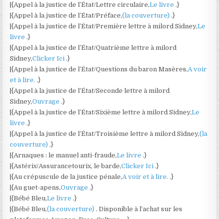
|{Appel à la justice de l’État/Lettre circulaire,
Le livre
.}
|{Appel à la justice de l’État/Préface,
(la couverture)
.}
|{Appel à la justice de l’État/Première lettre à milord Sidney,
Le
livre
.}
|{Appel à la justice de l’État/Quatrième lettre à milord
Sidney,
Clicker Ici
.}
|{Appel à la justice de l’État/Questions du baron Masères,
A voir
et à lire.
.}
|{Appel à la justice de l’État/Seconde lettre à milord
Sidney,
Ouvrage
.}
|{Appel à la justice de l’État/Sixième lettre à milord Sidney,
Le
livre
.}
|{Appel à la justice de l’État/Troisième lettre à milord Sidney,
(la
couverture)
.}
|{Arnaques : le manuel anti-fraude,
Le livre
.}
|{Astérix/Assurancetourix, le barde,
Clicker Ici
.}
|{Au crépuscule de la justice pénale,
A voir et à lire.
.}
|{Au guet-apens,
Ouvrage
.}
|{Bébé Bleu,
Le livre
.}
|{Bébé Bleu,
(la couverture)
. Disponible à l’achat sur les