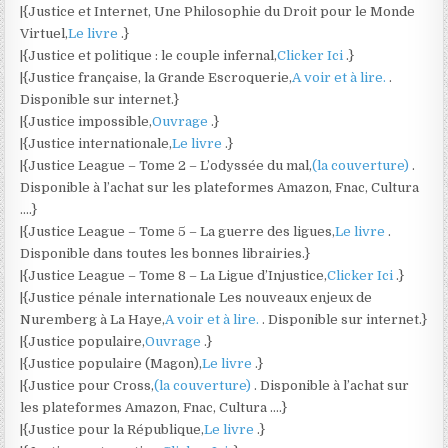
|{Justice et Internet, Une Philosophie du Droit pour le Monde
Virtuel,
Le livre
.}
|{Justice et politique : le couple infernal,
Clicker Ici
.}
|{Justice française, la Grande Escroquerie,
A voir et à lire.
.
Disponible sur internet.}
|{Justice impossible,
Ouvrage
.}
|{Justice internationale,
Le livre
.}
|{Justice League – Tome 2 – L’odyssée du mal,
(la couverture)
.
Disponible à l’achat sur les plateformes Amazon, Fnac, Cultura
….}
|{Justice League – Tome 5 – La guerre des ligues,
Le livre
.
Disponible dans toutes les bonnes librairies.}
|{Justice League – Tome 8 – La Ligue d’Injustice,
Clicker Ici
.}
|{Justice pénale internationale Les nouveaux enjeux de
Nuremberg à La Haye,
A voir et à lire.
. Disponible sur internet.}
|{Justice populaire,
Ouvrage
.}
|{Justice populaire (Magon),
Le livre
.}
|{Justice pour Cross,
(la couverture)
. Disponible à l’achat sur
les plateformes Amazon, Fnac, Cultura ….}
|{Justice pour la République,
Le livre
.}