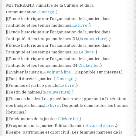
MITTERRAND, ministre de la Culture et de la
Communication,
Ouvrage
.}
|{Étude historique sur l’organisation de la justice dans
l’antiquité et les temps modernes,
Le livre
.}
|{Étude historique sur l’organisation de la justice dans
l’antiquité et les temps modernes/01,
(la couverture)
.}
|{Étude historique sur l’organisation de la justice dans
l’antiquité et les temps modernes/02,
Le livre
.}
|{Étude historique sur l’organisation de la justice dans
l’antiquité et les temps modernes/04,
Clicker Ici
.}
|{Évaluer la justice,
A voir et à lire.
. Disponible sur internet.}
|{Faut-il durcir la justice ?,
Ouvrage
.}
|{Femmes et justice pénale,
Le livre
.}
|{Festin de haines,
(la couverture)
.}
|{Finances locales/Les procédures se rapportant à l’exécution
des budgets locaux,
Le livre
. Disponible dans toutes les bonnes
librairies.}
|{Fondements de la justice,
Clicker Ici
.}
|{Fragment sur la justice/Édition Garnier,
A voir et à lire.
.}
|{Genre, patrimoine et droit civil : Les femmes mariées de la