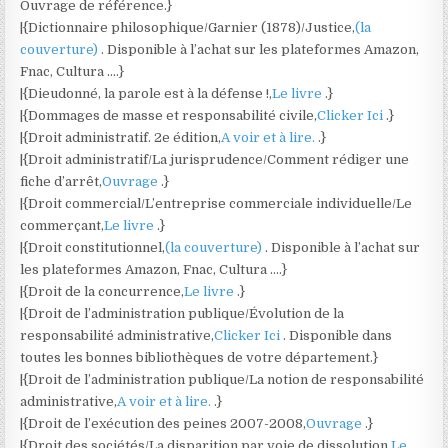
Ouvrage de référence.}
|{Dictionnaire philosophique/Garnier (1878)/Justice,
(la
couverture)
. Disponible à l’achat sur les plateformes Amazon,
Fnac, Cultura ….}
|{Dieudonné, la parole est à la défense !,
Le livre
.}
|{Dommages de masse et responsabilité civile,
Clicker Ici
.}
|{Droit administratif. 2e édition,
A voir et à lire.
.}
|{Droit administratif/La jurisprudence/Comment rédiger une
fiche d’arrêt,
Ouvrage
.}
|{Droit commercial/L’entreprise commerciale individuelle/Le
commerçant,
Le livre
.}
|{Droit constitutionnel,
(la couverture)
. Disponible à l’achat sur
les plateformes Amazon, Fnac, Cultura ….}
|{Droit de la concurrence,
Le livre
.}
|{Droit de l’administration publique/Évolution de la
responsabilité administrative,
Clicker Ici
. Disponible dans
toutes les bonnes bibliothèques de votre département.}
|{Droit de l’administration publique/La notion de responsabilité
administrative,
A voir et à lire.
.}
|{Droit de l’exécution des peines 2007-2008,
Ouvrage
.}
|{Droit des sociétés/La disparition par voie de dissolution,
Le