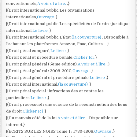
conventionnels,
A voir et à lire.
.}
|{Droit international public/Les organisations
internationales,
Ouvrage
.}
|{Droit international public/Les spécificités de l’ordre juridique
international,
Le livre
.}
|{Droit international public/L’État,
(la couverture)
. Disponible à
l’achat sur les plateformes Amazon, Fnac, Cultura ….}
|{Droit pénal comparé,
Le livre
.}
|{Droit pénal et procédure pénale,
Clicker Ici
.}
|{Droit pénal général (5ème édition),
A voir et à lire.
.}
|{Droit pénal général : 2009-2010,
Ouvrage
.}
|{Droit pénal général et procédure pénale,
Le livre
.}
|{Droit pénal international,
(la couverture)
.}
|{Droit pénal spécial : infractions des et contre les
particuliers,
Le livre
.}
|{Droit processuel : une science de la reconstruction des liens
de droit,
Clicker Ici
.}
|{Du mauvais côté de la loi,
A voir et à lire.
. Disponible sur
internet.}
|{ECRITS SUR LES NOIRS Tome 1 : 1789-1808,
Ouvrage
.}