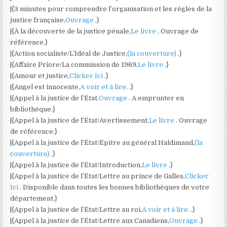
|{3 minutes pour comprendre l’organisation et les règles de la
justice française,
Ouvrage
.}
|{À la découverte de la justice pénale,
Le livre
. Ouvrage de
référence.}
|{Action socialiste/L’Idéal de Justice,
(la couverture)
.}
|{Affaire Priore/La commission de 1969,
Le livre
.}
|{Amour et justice,
Clicker Ici
.}
|{Angel est innocente,
A voir et à lire.
.}
|{Appel à la justice de l’État,
Ouvrage
. A emprunter en
bibliothèque.}
|{Appel à la justice de l’État/Avertissement,
Le livre
. Ouvrage
de référence.}
|{Appel à la justice de l’État/Épitre au général Haldimand,
(la
couverture)
.}
|{Appel à la justice de l’État/Introduction,
Le livre
.}
|{Appel à la justice de l’État/Lettre au prince de Galles,
Clicker
Ici
. Disponible dans toutes les bonnes bibliothèques de votre
département.}
|{Appel à la justice de l’État/Lettre au roi,
A voir et à lire.
.}
|{Appel à la justice de l’État/Lettre aux Canadiens,
Ouvrage
.}