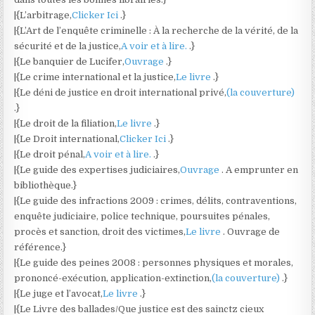
|{L’arbitrage,
Clicker Ici
.}
|{L’Art de l’enquête criminelle : À la recherche de la vérité, de la
sécurité et de la justice,
A voir et à lire.
.}
|{Le banquier de Lucifer,
Ouvrage
.}
|{Le crime international et la justice,
Le livre
.}
|{Le déni de justice en droit international privé,
(la couverture)
.}
|{Le droit de la filiation,
Le livre
.}
|{Le Droit international,
Clicker Ici
.}
|{Le droit pénal,
A voir et à lire.
.}
|{Le guide des expertises judiciaires,
Ouvrage
. A emprunter en
bibliothèque.}
|{Le guide des infractions 2009 : crimes, délits, contraventions,
enquête judiciaire, police technique, poursuites pénales,
procès et sanction, droit des victimes,
Le livre
. Ouvrage de
référence.}
|{Le guide des peines 2008 : personnes physiques et morales,
prononcé-exécution, application-extinction,
(la couverture)
.}
|{Le juge et l’avocat,
Le livre
.}
|{Le Livre des ballades/Que justice est des sainctz cieux