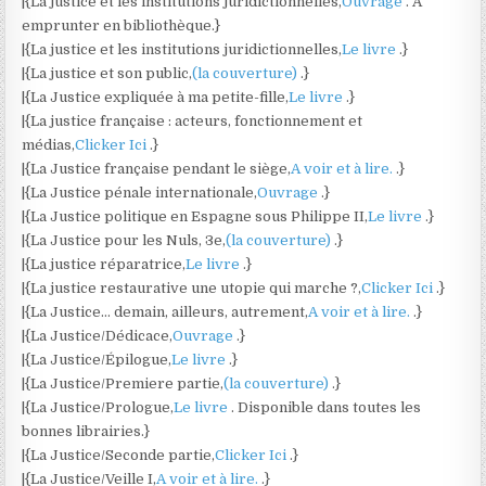
|{La justice et les institutions juridictionnelles,
Ouvrage
. A
emprunter en bibliothèque.}
|{La justice et les institutions juridictionnelles,
Le livre
.}
|{La justice et son public,
(la couverture)
.}
|{La Justice expliquée à ma petite-fille,
Le livre
.}
|{La justice française : acteurs, fonctionnement et
médias,
Clicker Ici
.}
|{La Justice française pendant le siège,
A voir et à lire.
.}
|{La Justice pénale internationale,
Ouvrage
.}
|{La Justice politique en Espagne sous Philippe II,
Le livre
.}
|{La Justice pour les Nuls, 3e,
(la couverture)
.}
|{La justice réparatrice,
Le livre
.}
|{La justice restaurative une utopie qui marche ?,
Clicker Ici
.}
|{La Justice… demain, ailleurs, autrement,
A voir et à lire.
.}
|{La Justice/Dédicace,
Ouvrage
.}
|{La Justice/Épilogue,
Le livre
.}
|{La Justice/Premiere partie,
(la couverture)
.}
|{La Justice/Prologue,
Le livre
. Disponible dans toutes les
bonnes librairies.}
|{La Justice/Seconde partie,
Clicker Ici
.}
|{La Justice/Veille I,
A voir et à lire.
.}