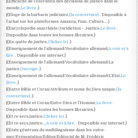
|{Efficacité de l’exécution des décisions de justice dans le
monde,
Le livre
.}
|{Éloge de la barbarie judiciaire,
(la couverture)
. Disponible à
l’achat sur les plateformes Amazon, Fnac, Cultura ….}
|{Encyclopédie anarchiste/Juridiction – Justice,
Le livre
.
Disponible dans toutes les bonnes librairies.}
|{En-quête de justice,
Clicker Ici
.}
|{Enseignement de l’allemand/Vocabulaire allemand,
A voir et à
lire.
. Disponible sur internet.}
|{Enseignement de l’allemand/Vocabulaire allemand/La
justice,
Ouvrage
.}
|{Enseignement de l’allemand/Vocabulaire allemand/L’État,
Le
livre
.}
|{Entre Bible et Coran/Attributs et noms du Dieu unique,
(la
couverture)
.}
|{Entre Bible et Coran/Entre Dieu et l’Homme,
Le livre
.
Disponible dans toutes les bonnes librairies.}
|{Et ce sera justice,
Clicker Ici
.}
|{Et ce sera justice…,
A voir et à lire.
. Disponible sur internet.}
|{États généraux du multilinguisme dans les outre-
mer/Présentation/Éditos/Éditorial de M. Frédéric