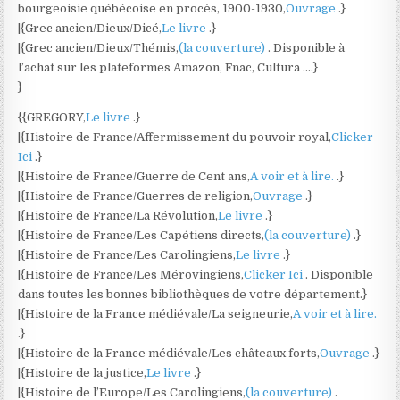
bourgeoisie québécoise en procès, 1900-1930,
Ouvrage
.}
|{Grec ancien/Dieux/Dicé,
Le livre
.}
|{Grec ancien/Dieux/Thémis,
(la couverture)
. Disponible à
l’achat sur les plateformes Amazon, Fnac, Cultura ….}
}
{{GREGORY,
Le livre
.}
|{Histoire de France/Affermissement du pouvoir royal,
Clicker
Ici
.}
|{Histoire de France/Guerre de Cent ans,
A voir et à lire.
.}
|{Histoire de France/Guerres de religion,
Ouvrage
.}
|{Histoire de France/La Révolution,
Le livre
.}
|{Histoire de France/Les Capétiens directs,
(la couverture)
.}
|{Histoire de France/Les Carolingiens,
Le livre
.}
|{Histoire de France/Les Mérovingiens,
Clicker Ici
. Disponible
dans toutes les bonnes bibliothèques de votre département.}
|{Histoire de la France médiévale/La seigneurie,
A voir et à lire.
.}
|{Histoire de la France médiévale/Les châteaux forts,
Ouvrage
.}
|{Histoire de la justice,
Le livre
.}
|{Histoire de l’Europe/Les Carolingiens,
(la couverture)
.