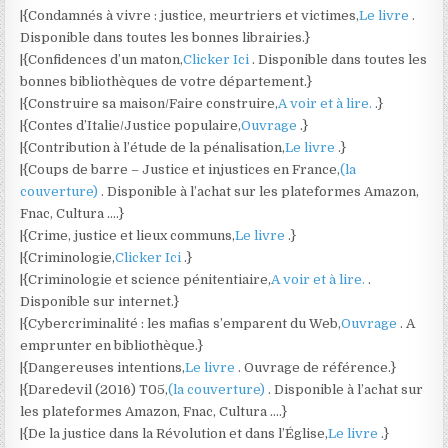
|{Condamnés à vivre : justice, meurtriers et victimes,
Le livre
.
Disponible dans toutes les bonnes librairies.}
|{Confidences d’un maton,
Clicker Ici
. Disponible dans toutes les
bonnes bibliothèques de votre département.}
|{Construire sa maison/Faire construire,
A voir et à lire.
.}
|{Contes d’Italie/Justice populaire,
Ouvrage
.}
|{Contribution à l’étude de la pénalisation,
Le livre
.}
|{Coups de barre – Justice et injustices en France,
(la
couverture)
. Disponible à l’achat sur les plateformes Amazon,
Fnac, Cultura ….}
|{Crime, justice et lieux communs,
Le livre
.}
|{Criminologie,
Clicker Ici
.}
|{Criminologie et science pénitentiaire,
A voir et à lire.
.
Disponible sur internet.}
|{Cybercriminalité : les mafias s’emparent du Web,
Ouvrage
. A
emprunter en bibliothèque.}
|{Dangereuses intentions,
Le livre
. Ouvrage de référence.}
|{Daredevil (2016) T05,
(la couverture)
. Disponible à l’achat sur
les plateformes Amazon, Fnac, Cultura ….}
|{De la justice dans la Révolution et dans l’Église,
Le livre
.}