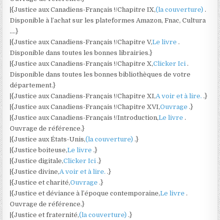
|{Justice aux Canadiens-Français !/Chapitre IX,
(la couverture)
.
Disponible à l’achat sur les plateformes Amazon, Fnac, Cultura
….}
|{Justice aux Canadiens-Français !/Chapitre V,
Le livre
.
Disponible dans toutes les bonnes librairies.}
|{Justice aux Canadiens-Français !/Chapitre X,
Clicker Ici
.
Disponible dans toutes les bonnes bibliothèques de votre
département.}
|{Justice aux Canadiens-Français !/Chapitre XI,
A voir et à lire.
.}
|{Justice aux Canadiens-Français !/Chapitre XVI,
Ouvrage
.}
|{Justice aux Canadiens-Français !/Introduction,
Le livre
.
Ouvrage de référence.}
|{Justice aux États-Unis,
(la couverture)
.}
|{Justice boiteuse,
Le livre
.}
|{Justice digitale,
Clicker Ici
.}
|{Justice divine,
A voir et à lire.
.}
|{Justice et charité,
Ouvrage
.}
|{Justice et déviance à l’époque contemporaine,
Le livre
.
Ouvrage de référence.}
|{Justice et fraternité,
(la couverture)
.}