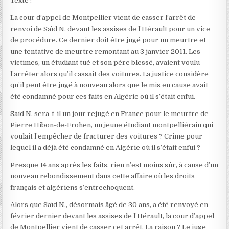
Texte :
La cour d’appel de Montpellier vient de casser l’arrêt de
renvoi de Saïd N. devant les assises de l’Hérault pour un vice
de procédure. Ce dernier doit être jugé pour un meurtre et
une tentative de meurtre remontant au 3 janvier 2011. Les
victimes, un étudiant tué et son père blessé, avaient voulu
l’arrêter alors qu’il cassait des voitures. La justice considère
qu’il peut être jugé à nouveau alors que le mis en cause avait
été condamné pour ces faits en Algérie où il s’était enfui.
Saïd N. sera-t-il un jour rejugé en France pour le meurtre de
Pierre Hibon-de-Frohen, un jeune étudiant montpelliérain qui
voulait l’empêcher de fracturer des voitures ? Crime pour
lequel il a déjà été condamné en Algérie où il s’était enfui ?
Presque 14 ans après les faits, rien n’est moins sûr, à cause d’un
nouveau rebondissement dans cette affaire où les droits
français et algériens s’entrechoquent.
Alors que Saïd N., désormais âgé de 30 ans, a été renvoyé en
février dernier devant les assises de l’Hérault, la cour d’appel
de Montpellier vient de casser cet arrêt. La raison ? Le juge