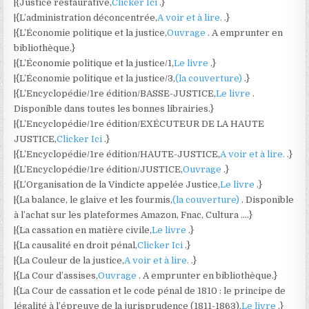
|{Justice restaurative,
Clicker Ici
.}
|{L’administration déconcentrée,
A voir et à lire.
.}
|{L’Économie politique et la justice,
Ouvrage
. A emprunter en
bibliothèque.}
|{L’Économie politique et la justice/1,
Le livre
.}
|{L’Économie politique et la justice/3,
(la couverture)
.}
|{L’Encyclopédie/1re édition/BASSE-JUSTICE,
Le livre
.
Disponible dans toutes les bonnes librairies.}
|{L’Encyclopédie/1re édition/EXÉCUTEUR DE LA HAUTE
JUSTICE,
Clicker Ici
.}
|{L’Encyclopédie/1re édition/HAUTE-JUSTICE,
A voir et à lire.
.}
|{L’Encyclopédie/1re édition/JUSTICE,
Ouvrage
.}
|{L’Organisation de la Vindicte appelée Justice,
Le livre
.}
|{La balance, le glaive et les fourmis,
(la couverture)
. Disponible
à l’achat sur les plateformes Amazon, Fnac, Cultura ….}
|{La cassation en matière civile,
Le livre
.}
|{La causalité en droit pénal,
Clicker Ici
.}
|{La Couleur de la justice,
A voir et à lire.
.}
|{La Cour d’assises,
Ouvrage
. A emprunter en bibliothèque.}
|{La Cour de cassation et le code pénal de 1810 : le principe de
légalité à l’épreuve de la jurisprudence (1811-1863),
Le livre
.}