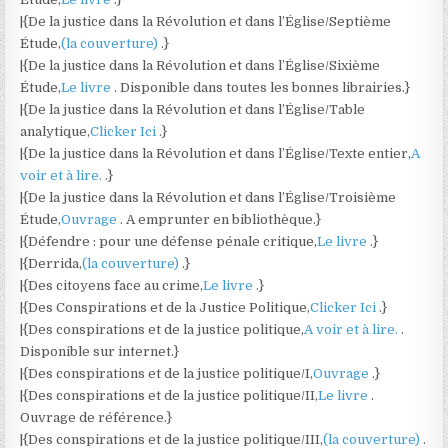
|{De la justice dans la Révolution et dans l’Église/Septième
Étude,
(la couverture)
.}
|{De la justice dans la Révolution et dans l’Église/Sixième
Étude,
Le livre
. Disponible dans toutes les bonnes librairies.}
|{De la justice dans la Révolution et dans l’Église/Table
analytique,
Clicker Ici
.}
|{De la justice dans la Révolution et dans l’Église/Texte entier,
A
voir et à lire.
.}
|{De la justice dans la Révolution et dans l’Église/Troisième
Étude,
Ouvrage
. A emprunter en bibliothèque.}
|{Défendre : pour une défense pénale critique,
Le livre
.}
|{Derrida,
(la couverture)
.}
|{Des citoyens face au crime,
Le livre
.}
|{Des Conspirations et de la Justice Politique,
Clicker Ici
.}
|{Des conspirations et de la justice politique,
A voir et à lire.
.
Disponible sur internet.}
|{Des conspirations et de la justice politique/I,
Ouvrage
.}
|{Des conspirations et de la justice politique/II,
Le livre
.
Ouvrage de référence.}
|{Des conspirations et de la justice politique/III,
(la couverture)
.