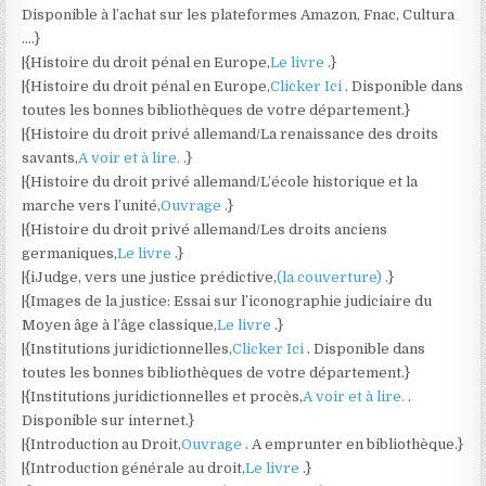
Disponible à l’achat sur les plateformes Amazon, Fnac, Cultura
….}
|{Histoire du droit pénal en Europe,
Le livre
.}
|{Histoire du droit pénal en Europe,
Clicker Ici
. Disponible dans
toutes les bonnes bibliothèques de votre département.}
|{Histoire du droit privé allemand/La renaissance des droits
savants,
A voir et à lire.
.}
|{Histoire du droit privé allemand/L’école historique et la
marche vers l’unité,
Ouvrage
.}
|{Histoire du droit privé allemand/Les droits anciens
germaniques,
Le livre
.}
|{iJudge, vers une justice prédictive,
(la couverture)
.}
|{Images de la justice: Essai sur l’iconographie judiciaire du
Moyen âge à l’âge classique,
Le livre
.}
|{Institutions juridictionnelles,
Clicker Ici
. Disponible dans
toutes les bonnes bibliothèques de votre département.}
|{Institutions juridictionnelles et procès,
A voir et à lire.
.
Disponible sur internet.}
|{Introduction au Droit,
Ouvrage
. A emprunter en bibliothèque.}
|{Introduction générale au droit,
Le livre
.}