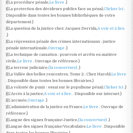
|{La procédure pénale,
Le livre
.}
|{La protection des décideurs publics face au pénal,
Clicker Ici
.
Disponible dans toutes les bonnes bibliothèques de votre
département.}
|{La question de la justice chez Jacques Derrida,
A voir et à lire.
.}
|{La répression pénale des crimes internationaux : justice
pénale internationale,
Ouvrage
.}
|{La technique de cassation : pourvois et arrêts en matière
civile,
Le livre
. Ouvrage de référence.}
|{La terreur judiciaire,
(la couverture)
.}
|{La Vallée des belles rencontres, Tome 2 : Chez Harold,
Le livre
. Disponible dans toutes les bonnes librairies.}
|{La volonté de punir : essai sur le populisme pénal,
Clicker Ici
.}
|{L’Accès à la justice,
A voir et à lire.
. Disponible sur internet.}
|{L’accusée,
Ouvrage
.}
|{L’administration de la justice en France,
Le livre
. Ouvrage de
référence.}
|{Langue des signes française/Justice,
(la couverture)
.}
|{Langue des signes française/Vocabulaire,
Le livre
. Disponible
dans toutes les bonnes librairies.}