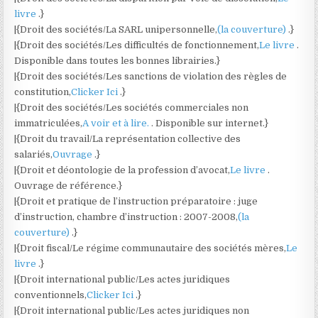
livre
.}
|{Droit des sociétés/La SARL unipersonnelle,
(la couverture)
.}
|{Droit des sociétés/Les difficultés de fonctionnement,
Le livre
.
Disponible dans toutes les bonnes librairies.}
|{Droit des sociétés/Les sanctions de violation des règles de
constitution,
Clicker Ici
.}
|{Droit des sociétés/Les sociétés commerciales non
immatriculées,
A voir et à lire.
. Disponible sur internet.}
|{Droit du travail/La représentation collective des
salariés,
Ouvrage
.}
|{Droit et déontologie de la profession d’avocat,
Le livre
.
Ouvrage de référence.}
|{Droit et pratique de l’instruction préparatoire : juge
d’instruction, chambre d’instruction : 2007-2008,
(la
couverture)
.}
|{Droit fiscal/Le régime communautaire des sociétés mères,
Le
livre
.}
|{Droit international public/Les actes juridiques
conventionnels,
Clicker Ici
.}
|{Droit international public/Les actes juridiques non