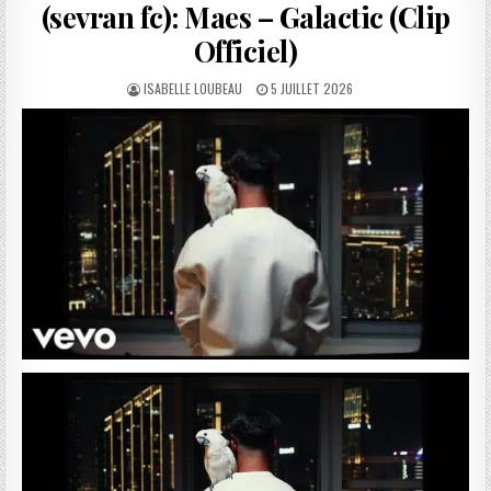
(sevran fc): Maes – Galactic (Clip
Officiel)
AUTHOR:
PUBLISHED
ISABELLE LOUBEAU
5 JUILLET 2026
DATE: