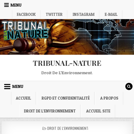
Skip
MENU
to
FACEBOOK
TWITTER
INSTAGRAM
E-MAIL
content
TRIBUNAL-NATURE
Droit De L'Environnement.
MENU
ACCUEIL
RGPD ET CONFIDENTIALITÉ
A PROPOS
DROIT DE L’ENVIRONNEMENT
ACCUEIL SITE
POSTED
DROIT DE L'ENVIRONNEMENT:
IN