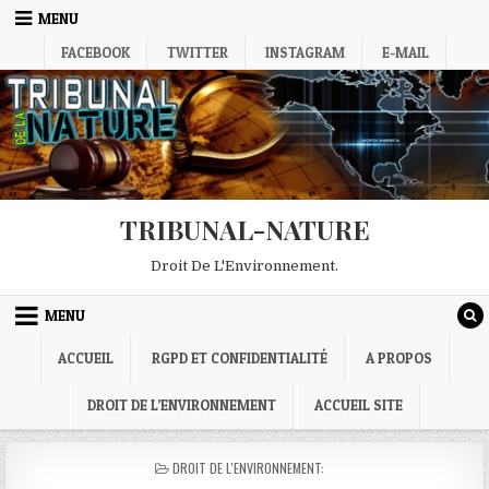
Skip
MENU
to
FACEBOOK
TWITTER
INSTAGRAM
E-MAIL
content
TRIBUNAL-NATURE
Droit De L'Environnement.
MENU
ACCUEIL
RGPD ET CONFIDENTIALITÉ
A PROPOS
DROIT DE L’ENVIRONNEMENT
ACCUEIL SITE
POSTED
DROIT DE L'ENVIRONNEMENT:
IN