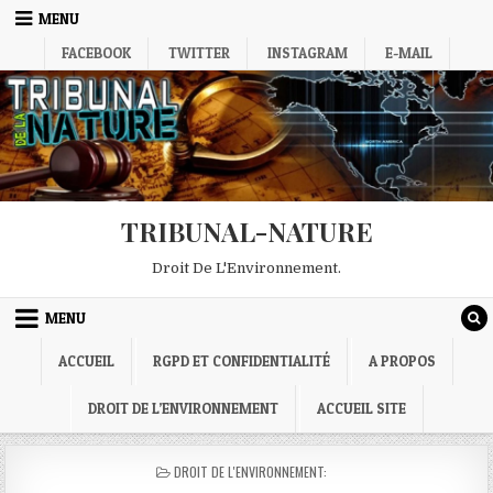
Skip
MENU
to
FACEBOOK
TWITTER
INSTAGRAM
E-MAIL
content
TRIBUNAL-NATURE
Droit De L'Environnement.
MENU
ACCUEIL
RGPD ET CONFIDENTIALITÉ
A PROPOS
DROIT DE L’ENVIRONNEMENT
ACCUEIL SITE
POSTED
DROIT DE L'ENVIRONNEMENT:
IN