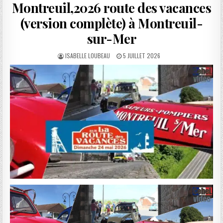
Montreuil,2026 route des vacances
(version complète) à Montreuil-
sur-Mer
AUTHOR:
PUBLISHED
ISABELLE LOUBEAU
5 JUILLET 2026
DATE: