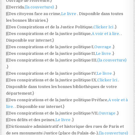
Ouvrage de référence.}
|{Derrida,
(la couverture)
.}
|{Des citoyens face au crime,
Le livre
. Disponible dans toutes
les bonnes librairies.}
|{Des Conspirations et de la Justice Politique,
Clicker Ici
.}
|{Des conspirations et de la justice politique,
A voir et à lire.
.
Disponible sur internet.}
|{Des conspirations et de la justice politique/I,
Ouvrage
.}
|{Des conspirations et de la justice politique/II,
Le livre
.}
|{Des conspirations et de la justice politique/III,
(la couverture)
.}
|{Des conspirations et de la justice politique/IV,
Le livre
.}
|{Des conspirations et de la justice politique/IX,
Clicker Ici
.
Disponible dans toutes les bonnes bibliothèques de votre
département.}
|{Des conspirations et de la justice politique/Préface,
A voir et à
lire.
. Disponible sur internet.}
|{Des conspirations et de la justice politique/VII,
Ouvrage
.}
|{Des délits et des peines,
Le livre
.}
|{Dictionnaire administratif et historique des rues de Paris et
de ses monuments/Justice (place du Palais-de-),
(la couverture)