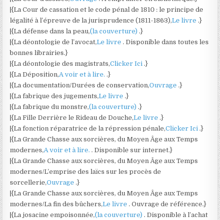
|{La Cour de cassation et le code pénal de 1810 : le principe de
légalité à l’épreuve de la jurisprudence (1811-1863),
Le livre
.}
|{La défense dans la peau,
(la couverture)
.}
|{La déontologie de l’avocat,
Le livre
. Disponible dans toutes les
bonnes librairies.}
|{La déontologie des magistrats,
Clicker Ici
.}
|{La Déposition,
A voir et à lire.
.}
|{La documentation/Durées de conservation,
Ouvrage
.}
|{La fabrique des jugements,
Le livre
.}
|{La fabrique du monstre,
(la couverture)
.}
|{La Fille Derrière le Rideau de Douche,
Le livre
.}
|{La fonction réparatrice de la répression pénale,
Clicker Ici
.}
|{La Grande Chasse aux sorcières, du Moyen Âge aux Temps
modernes,
A voir et à lire.
. Disponible sur internet.}
|{La Grande Chasse aux sorcières, du Moyen Âge aux Temps
modernes/L’emprise des laïcs sur les procès de
sorcellerie,
Ouvrage
.}
|{La Grande Chasse aux sorcières, du Moyen Âge aux Temps
modernes/La fin des bûchers,
Le livre
. Ouvrage de référence.}
|{La josacine empoisonnée,
(la couverture)
. Disponible à l’achat