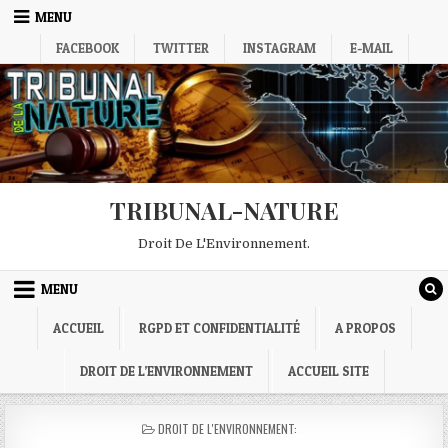
Skip
MENU
to
FACEBOOK
TWITTER
INSTAGRAM
E-MAIL
content
TRIBUNAL-NATURE
Droit De L'Environnement.
MENU
ACCUEIL
RGPD ET CONFIDENTIALITÉ
A PROPOS
DROIT DE L’ENVIRONNEMENT
ACCUEIL SITE
POSTED
DROIT DE L'ENVIRONNEMENT:
IN