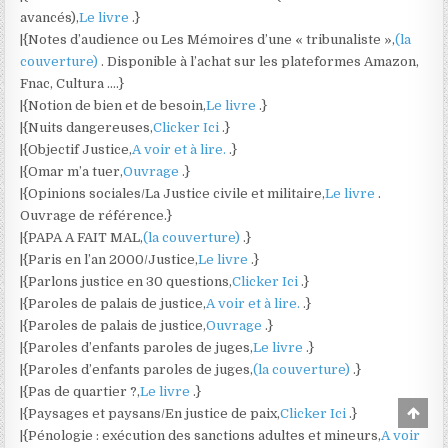
avancés),
Le livre
.}
|{Notes d’audience ou Les Mémoires d’une « tribunaliste »,
(la
couverture)
. Disponible à l’achat sur les plateformes Amazon,
Fnac, Cultura ….}
|{Notion de bien et de besoin,
Le livre
.}
|{Nuits dangereuses,
Clicker Ici
.}
|{Objectif Justice,
A voir et à lire.
.}
|{Omar m’a tuer,
Ouvrage
.}
|{Opinions sociales/La Justice civile et militaire,
Le livre
.
Ouvrage de référence.}
|{PAPA A FAIT MAL,
(la couverture)
.}
|{Paris en l’an 2000/Justice,
Le livre
.}
|{Parlons justice en 30 questions,
Clicker Ici
.}
|{Paroles de palais de justice,
A voir et à lire.
.}
|{Paroles de palais de justice,
Ouvrage
.}
|{Paroles d’enfants paroles de juges,
Le livre
.}
|{Paroles d’enfants paroles de juges,
(la couverture)
.}
|{Pas de quartier ?,
Le livre
.}
Scro
|{Paysages et paysans/En justice de paix,
Clicker Ici
.}
to
|{Pénologie : exécution des sanctions adultes et mineurs,
A voir
Top