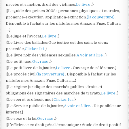
procès et sanction, droit des victimes,
Le livre
.}
|{Le guide des peines 2008 : personnes physiques et morales,
prononcé-exécution, application-extinction,
(la couverture)
.
Disponible à l’achat sur les plateformes Amazon, Fnac, Cultura
….}
|{Le juge et l’avocat,
Le livre
.}
|{Le Livre des ballades/Que justice est des sainctz cieux
procedée,
Clicker Ici
.}
|{Le livre noir des violences sexuelles,
A voir et à lire.
.}
|{Le petit juge,
Ouvrage
.}
|{Le petit livre de la justice,
Le livre
. Ouvrage de référence.}
|{Le procès civil,
(la couverture)
. Disponible à l’achat sur les
plateformes Amazon, Fnac, Cultura ….}
|{Le régime juridique des marchés publics : droits et
obligations des signataires des marchés de travaux,
Le livre
.}
|{Le secret professionnel,
Clicker Ici
.}
|{Le Service public de la justice,
A voir et à lire.
. Disponible sur
internet.}
|{Le sexe et la loi,
Ouvrage
.}
|{L’efficience en droit pénal économique : étude de droit positif