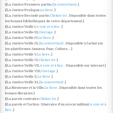
|{La Justice/Premiere partie,
(la couverture)
.}
|{La Justice/Prologue,
Le livre
.}
|{La Justice/Seconde partie,
Clicker Ici
. Disponible dans toutes
les bonnes bibliothèques de votre département.}
|{La Justice/Veille I,
A voir et à lire.
.}
|{La Justice/Veille III,
Ouvrage
.}
|{La Justice/Veille IV,
Le livre
.}
|{La Justice/Veille IX,
(la couverture)
. Disponible à l’achat sur
les plateformes Amazon, Fnac, Cultura ….}
|{La Justice/Veille V,
Le livre
.}
|{La Justice/Veille VI,
Clicker Ici
.}
|{La Justice/Veille VII,
A voir et à lire.
. Disponible sur internet.}
|{La Justice/Veille VIII,
Ouvrage
.}
|{La Justice/Veille X,
Le livre
.}
|{La Justice/Veille XI,
(la couverture)
.}
|{La Menteuse et la Ville,
Le livre
. Disponible dans toutes les
bonnes librairies.}
|{La parole contraire,
Clicker Ici
.}
|{La parole et l’action : Itinéraire d’un avocat militant,
A voir et à
lire.
.}