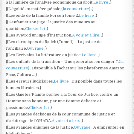
à la lumière de l’analyse économique du droit,
Le livre
.}
|{L’égalité en matière pénale,
(la couverture)
.}
|{Légende de la famille Forseti tome 2,
Le livre
.}
|{L’enfant et son juge : la justice des mineurs au
quotidien,
Clicker Ici
.}
|{Les aveux d’un juge d’instruction,
A voir et à lire.
.}
|{Les chroniques du Radch (Tome 1) – La justice de
l’ancillaire,
Ouvrage
.}
|{Les Écrivains/La littérature en justice,
Le livre
.}
|{Les enfants de la transition – Une génération en danger ?,
(la
couverture)
. Disponible à l’achat sur les plateformes Amazon,
Fnac, Cultura ….}
|{Les erreurs judiciaires,
Le livre
. Disponible dans toutes les
bonnes librairies.}
|{Les Gaietés/Plainte portée à la Cour de Justice, contre un
Homme sans honneur, par une Femme délicate et
passionnée,
Clicker Ici
.}
|{Les grandes décisions de la cour commune de justice et
d’arbitrage de l’OHADA,
A voir et à lire.
.}
|{Les grandes énigmes de la justice,
Ouvrage
. A emprunter en
bibliothèque.}