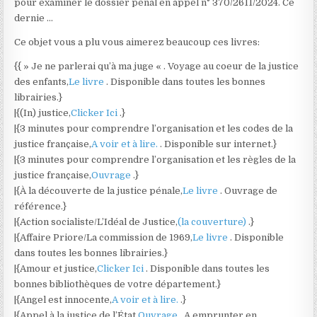
pour examiner le dossier pénal en appel n° 370/2611/2024. Ce
dernie …
Ce objet vous a plu vous aimerez beaucoup ces livres:
{{ » Je ne parlerai qu’à ma juge « . Voyage au coeur de la justice
des enfants,
Le livre
. Disponible dans toutes les bonnes
librairies.}
|{(In) justice,
Clicker Ici
.}
|{3 minutes pour comprendre l’organisation et les codes de la
justice française,
A voir et à lire.
. Disponible sur internet.}
|{3 minutes pour comprendre l’organisation et les règles de la
justice française,
Ouvrage
.}
|{À la découverte de la justice pénale,
Le livre
. Ouvrage de
référence.}
|{Action socialiste/L’Idéal de Justice,
(la couverture)
.}
|{Affaire Priore/La commission de 1969,
Le livre
. Disponible
dans toutes les bonnes librairies.}
|{Amour et justice,
Clicker Ici
. Disponible dans toutes les
bonnes bibliothèques de votre département.}
|{Angel est innocente,
A voir et à lire.
.}
|{Appel à la justice de l’État,
Ouvrage
. A emprunter en