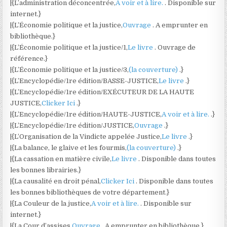
|{L’administration déconcentrée,
A voir et à lire.
. Disponible sur
internet.}
|{L’Économie politique et la justice,
Ouvrage
. A emprunter en
bibliothèque.}
|{L’Économie politique et la justice/1,
Le livre
. Ouvrage de
référence.}
|{L’Économie politique et la justice/3,
(la couverture)
.}
|{L’Encyclopédie/1re édition/BASSE-JUSTICE,
Le livre
.}
|{L’Encyclopédie/1re édition/EXÉCUTEUR DE LA HAUTE
JUSTICE,
Clicker Ici
.}
|{L’Encyclopédie/1re édition/HAUTE-JUSTICE,
A voir et à lire.
.}
|{L’Encyclopédie/1re édition/JUSTICE,
Ouvrage
.}
|{L’Organisation de la Vindicte appelée Justice,
Le livre
.}
|{La balance, le glaive et les fourmis,
(la couverture)
.}
|{La cassation en matière civile,
Le livre
. Disponible dans toutes
les bonnes librairies.}
|{La causalité en droit pénal,
Clicker Ici
. Disponible dans toutes
les bonnes bibliothèques de votre département.}
|{La Couleur de la justice,
A voir et à lire.
. Disponible sur
internet.}
|{La Cour d’assises,
Ouvrage
. A emprunter en bibliothèque.}