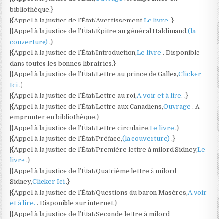
bibliothèque.}
|{Appel à la justice de l’État/Avertissement,
Le livre
.}
|{Appel à la justice de l’État/Épitre au général Haldimand,
(la
couverture)
.}
|{Appel à la justice de l’État/Introduction,
Le livre
. Disponible
dans toutes les bonnes librairies.}
|{Appel à la justice de l’État/Lettre au prince de Galles,
Clicker
Ici
.}
|{Appel à la justice de l’État/Lettre au roi,
A voir et à lire.
.}
|{Appel à la justice de l’État/Lettre aux Canadiens,
Ouvrage
. A
emprunter en bibliothèque.}
|{Appel à la justice de l’État/Lettre circulaire,
Le livre
.}
|{Appel à la justice de l’État/Préface,
(la couverture)
.}
|{Appel à la justice de l’État/Première lettre à milord Sidney,
Le
livre
.}
|{Appel à la justice de l’État/Quatrième lettre à milord
Sidney,
Clicker Ici
.}
|{Appel à la justice de l’État/Questions du baron Masères,
A voir
et à lire.
. Disponible sur internet.}
|{Appel à la justice de l’État/Seconde lettre à milord