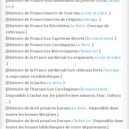
|{Histoire de France/Affermissement du pouvoir royal,
Clicker
Ici
.}
|{Histoire de France/Guerre de Cent ans,
A voir et à lire.
.}
|{Histoire de France/Guerres de religion,
Ouvrage
.}
|{Histoire de France/La Révolution,
Le livre
. Ouvrage de
référence.}
|{Histoire de France/Les Capétiens directs,
(la couverture)
.}
|{Histoire de France/Les Carolingiens,
Le livre
.}
|{Histoire de France/Les Mérovingiens,
Clicker Ici
.}
|{Histoire de la France médiévale/La seigneurie,
A voir et à lire.
.}
|{Histoire de la France médiévale/Les châteaux forts,
Ouvrage
.
A emprunter en bibliothèque.}
|{Histoire de la justice,
Le livre
.}
|{Histoire de l’Europe/Les Carolingiens,
(la couverture)
.
Disponible à l’achat sur les plateformes Amazon, Fnac, Cultura
….}
|{Histoire du droit pénal en Europe,
Le livre
. Disponible dans
toutes les bonnes librairies.}
|{Histoire du droit pénal en Europe,
Clicker Ici
. Disponible dans
toutes les bonnes bibliothèques de votre département.}