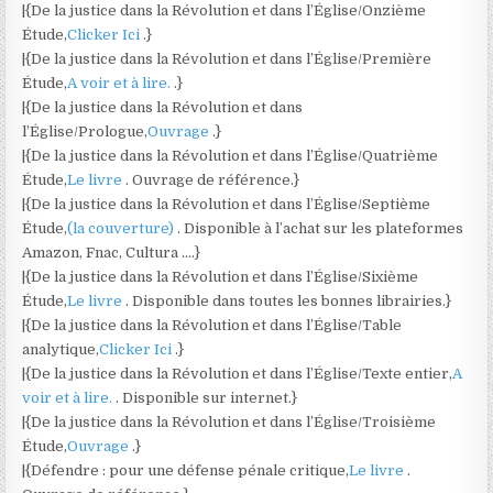
|{De la justice dans la Révolution et dans l’Église/Onzième
Étude,
Clicker Ici
.}
|{De la justice dans la Révolution et dans l’Église/Première
Étude,
A voir et à lire.
.}
|{De la justice dans la Révolution et dans
l’Église/Prologue,
Ouvrage
.}
|{De la justice dans la Révolution et dans l’Église/Quatrième
Étude,
Le livre
. Ouvrage de référence.}
|{De la justice dans la Révolution et dans l’Église/Septième
Étude,
(la couverture)
. Disponible à l’achat sur les plateformes
Amazon, Fnac, Cultura ….}
|{De la justice dans la Révolution et dans l’Église/Sixième
Étude,
Le livre
. Disponible dans toutes les bonnes librairies.}
|{De la justice dans la Révolution et dans l’Église/Table
analytique,
Clicker Ici
.}
|{De la justice dans la Révolution et dans l’Église/Texte entier,
A
voir et à lire.
. Disponible sur internet.}
|{De la justice dans la Révolution et dans l’Église/Troisième
Étude,
Ouvrage
.}
|{Défendre : pour une défense pénale critique,
Le livre
.