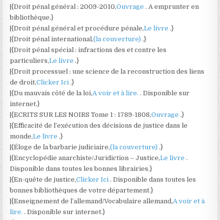
|{Droit pénal général : 2009-2010,
Ouvrage
. A emprunter en
bibliothèque.}
|{Droit pénal général et procédure pénale,
Le livre
.}
|{Droit pénal international,
(la couverture)
.}
|{Droit pénal spécial : infractions des et contre les
particuliers,
Le livre
.}
|{Droit processuel : une science de la reconstruction des liens
de droit,
Clicker Ici
.}
|{Du mauvais côté de la loi,
A voir et à lire.
. Disponible sur
internet.}
|{ECRITS SUR LES NOIRS Tome 1 : 1789-1808,
Ouvrage
.}
|{Efficacité de l’exécution des décisions de justice dans le
monde,
Le livre
.}
|{Éloge de la barbarie judiciaire,
(la couverture)
.}
|{Encyclopédie anarchiste/Juridiction – Justice,
Le livre
.
Disponible dans toutes les bonnes librairies.}
|{En-quête de justice,
Clicker Ici
. Disponible dans toutes les
bonnes bibliothèques de votre département.}
|{Enseignement de l’allemand/Vocabulaire allemand,
A voir et à
lire.
. Disponible sur internet.}