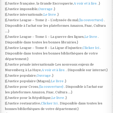
|{Justice française, la Grande Escroquerie,
A voir et à lire.
.}
|{Justice impossible,
Ouvrage
.}
|{Justice internationale,
Le livre
.}
|{Justice League – Tome 2 – L’odyssée du mal,
(la couverture)
.
Disponible à l’achat sur les plateformes Amazon, Fnac, Cultura
….}
|{Justice League – Tome 5 – La guerre des ligues,
Le livre
.
Disponible dans toutes les bonnes librairies.}
|{Justice League – Tome 8 – La Ligue d’Injustice,
Clicker Ici
.
Disponible dans toutes les bonnes bibliothèques de votre
département.}
|{Justice pénale internationale Les nouveaux enjeux de
Nuremberg à La Haye,
A voir et à lire.
. Disponible sur internet.}
|{Justice populaire,
Ouvrage
.}
|{Justice populaire (Magon),
Le livre
.}
|{Justice pour Cross,
(la couverture)
. Disponible à l’achat sur
les plateformes Amazon, Fnac, Cultura ….}
|{Justice pour la République,
Le livre
.}
|{Justice restaurative,
Clicker Ici
. Disponible dans toutes les
bonnes bibliothèques de votre département.}