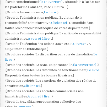
|{Droit constitutionnel,
(la couverture)
. Disponible à l’achat sur
les plateformes Amazon, Fnac, Cultura ….}
|{Droit de la concurrence,
Le livre
.}
|{Droit de l’administration publique/Évolution de la
responsabilité administrative,
Clicker Ici
. Disponible dans
toutes les bonnes bibliothèques de votre département.}
|{Droit de l’administration publique/La notion de responsabilité
administrative,
A voir et à lire.
.}
|{Droit de l’exécution des peines 2007-2008,
Ouvrage
. A
emprunter en bibliothèque.}
|{Droit des sociétés/La disparition par voie de dissolution,
Le
livre
.}
|{Droit des sociétés/La SARL unipersonnelle,
(la couverture)
.}
|{Droit des sociétés/Les difficultés de fonctionnement,
Le livre
.
Disponible dans toutes les bonnes librairies.}
|{Droit des sociétés/Les sanctions de violation des règles de
constitution,
Clicker Ici
.}
|{Droit des sociétés/Les sociétés commerciales non
immatriculées,
A voir et à lire.
.}
|{Droit du travail/La représentation collective des
salariés,
Ouvrage
.}