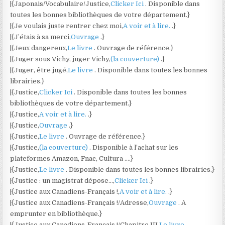
|{Japonais/Vocabulaire/Justice,
Clicker Ici
. Disponible dans
toutes les bonnes bibliothèques de votre département.}
|{Je voulais juste rentrer chez moi,
A voir et à lire.
.}
|{J’étais à sa merci,
Ouvrage
.}
|{Jeux dangereux,
Le livre
. Ouvrage de référence.}
|{Juger sous Vichy, juger Vichy,
(la couverture)
.}
|{Juger, être jugé,
Le livre
. Disponible dans toutes les bonnes
librairies.}
|{Justice,
Clicker Ici
. Disponible dans toutes les bonnes
bibliothèques de votre département.}
|{Justice,
A voir et à lire.
.}
|{Justice,
Ouvrage
.}
|{Justice,
Le livre
. Ouvrage de référence.}
|{Justice,
(la couverture)
. Disponible à l’achat sur les
plateformes Amazon, Fnac, Cultura ….}
|{Justice,
Le livre
. Disponible dans toutes les bonnes librairies.}
|{Justice : un magistrat dépose…,
Clicker Ici
.}
|{Justice aux Canadiens-Français !,
A voir et à lire.
.}
|{Justice aux Canadiens-Français !/Adresse,
Ouvrage
. A
emprunter en bibliothèque.}
|{Justice aux Canadiens-Français !/Chapitre III,
Le livre
.