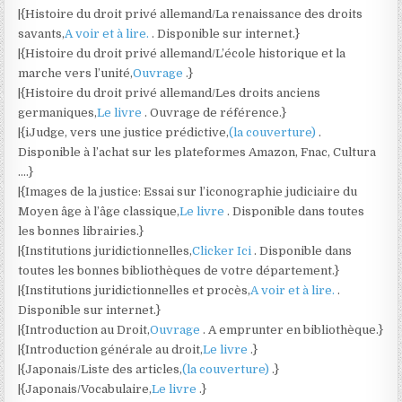
|{Histoire du droit privé allemand/La renaissance des droits
savants,
A voir et à lire.
. Disponible sur internet.}
|{Histoire du droit privé allemand/L’école historique et la
marche vers l’unité,
Ouvrage
.}
|{Histoire du droit privé allemand/Les droits anciens
germaniques,
Le livre
. Ouvrage de référence.}
|{iJudge, vers une justice prédictive,
(la couverture)
.
Disponible à l’achat sur les plateformes Amazon, Fnac, Cultura
….}
|{Images de la justice: Essai sur l’iconographie judiciaire du
Moyen âge à l’âge classique,
Le livre
. Disponible dans toutes
les bonnes librairies.}
|{Institutions juridictionnelles,
Clicker Ici
. Disponible dans
toutes les bonnes bibliothèques de votre département.}
|{Institutions juridictionnelles et procès,
A voir et à lire.
.
Disponible sur internet.}
|{Introduction au Droit,
Ouvrage
. A emprunter en bibliothèque.}
|{Introduction générale au droit,
Le livre
.}
|{Japonais/Liste des articles,
(la couverture)
.}
|{Japonais/Vocabulaire,
Le livre
.}