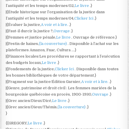
l’antiquité et les temps modernes/02,
Le livre
.}
|{Étude historique sur l’organisation de la justice dans
l’antiquité et les temps modernes/04,
Clicker Ici
.}
|{Évaluer la justice,
A voir et à lire.
.}
|{Faut-il durcir la justice ?,
Ouvrage
.}
|{Femmes et justice pénale,
Le livre
. Ouvrage de référence.}
|{Festin de haines,
(la couverture)
. Disponible à l’achat sur les
plateformes Amazon, Fnac, Cultura ….}
|{Finances locales/Les procédures se rapportant à l’exécution
des budgets locaux,
Le livre
.}
|{Fondements de la justice,
Clicker Ici
. Disponible dans toutes
les bonnes bibliothèques de votre département.}
|{Fragment sur la justice/Édition Garnier,
A voir et à lire.
.}
|{Genre, patrimoine et droit civil : Les femmes mariées de la
bourgeoisie québécoise en procès, 1900-1930,
Ouvrage
.}
|{Grec ancien/Dieux/Dicé,
Le livre
.}
|{Grec ancien/Dieux/Thémis,
(la couverture)
.}
}
{{GREGORY,
Le livre
.}