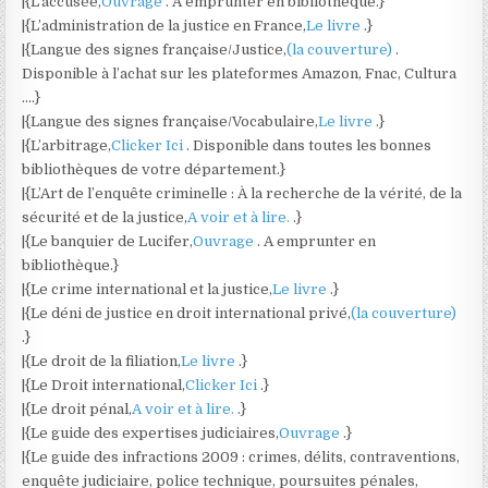
|{L’accusée,
Ouvrage
. A emprunter en bibliothèque.}
|{L’administration de la justice en France,
Le livre
.}
|{Langue des signes française/Justice,
(la couverture)
.
Disponible à l’achat sur les plateformes Amazon, Fnac, Cultura
….}
|{Langue des signes française/Vocabulaire,
Le livre
.}
|{L’arbitrage,
Clicker Ici
. Disponible dans toutes les bonnes
bibliothèques de votre département.}
|{L’Art de l’enquête criminelle : À la recherche de la vérité, de la
sécurité et de la justice,
A voir et à lire.
.}
|{Le banquier de Lucifer,
Ouvrage
. A emprunter en
bibliothèque.}
|{Le crime international et la justice,
Le livre
.}
|{Le déni de justice en droit international privé,
(la couverture)
.}
|{Le droit de la filiation,
Le livre
.}
|{Le Droit international,
Clicker Ici
.}
|{Le droit pénal,
A voir et à lire.
.}
|{Le guide des expertises judiciaires,
Ouvrage
.}
|{Le guide des infractions 2009 : crimes, délits, contraventions,
enquête judiciaire, police technique, poursuites pénales,