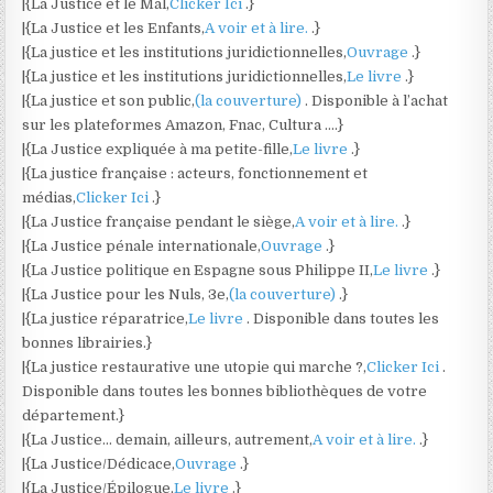
|{La Justice et le Mal,
Clicker Ici
.}
|{La Justice et les Enfants,
A voir et à lire.
.}
|{La justice et les institutions juridictionnelles,
Ouvrage
.}
|{La justice et les institutions juridictionnelles,
Le livre
.}
|{La justice et son public,
(la couverture)
. Disponible à l’achat
sur les plateformes Amazon, Fnac, Cultura ….}
|{La Justice expliquée à ma petite-fille,
Le livre
.}
|{La justice française : acteurs, fonctionnement et
médias,
Clicker Ici
.}
|{La Justice française pendant le siège,
A voir et à lire.
.}
|{La Justice pénale internationale,
Ouvrage
.}
|{La Justice politique en Espagne sous Philippe II,
Le livre
.}
|{La Justice pour les Nuls, 3e,
(la couverture)
.}
|{La justice réparatrice,
Le livre
. Disponible dans toutes les
bonnes librairies.}
|{La justice restaurative une utopie qui marche ?,
Clicker Ici
.
Disponible dans toutes les bonnes bibliothèques de votre
département.}
|{La Justice… demain, ailleurs, autrement,
A voir et à lire.
.}
|{La Justice/Dédicace,
Ouvrage
.}
|{La Justice/Épilogue,
Le livre
.}