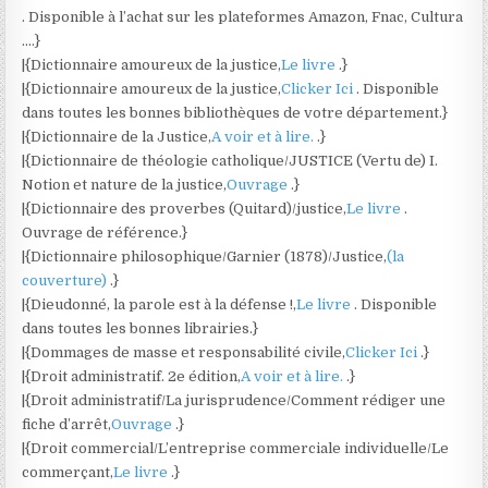
. Disponible à l’achat sur les plateformes Amazon, Fnac, Cultura
….}
|{Dictionnaire amoureux de la justice,
Le livre
.}
|{Dictionnaire amoureux de la justice,
Clicker Ici
. Disponible
dans toutes les bonnes bibliothèques de votre département.}
|{Dictionnaire de la Justice,
A voir et à lire.
.}
|{Dictionnaire de théologie catholique/JUSTICE (Vertu de) I.
Notion et nature de la justice,
Ouvrage
.}
|{Dictionnaire des proverbes (Quitard)/justice,
Le livre
.
Ouvrage de référence.}
|{Dictionnaire philosophique/Garnier (1878)/Justice,
(la
couverture)
.}
|{Dieudonné, la parole est à la défense !,
Le livre
. Disponible
dans toutes les bonnes librairies.}
|{Dommages de masse et responsabilité civile,
Clicker Ici
.}
|{Droit administratif. 2e édition,
A voir et à lire.
.}
|{Droit administratif/La jurisprudence/Comment rédiger une
fiche d’arrêt,
Ouvrage
.}
|{Droit commercial/L’entreprise commerciale individuelle/Le
commerçant,
Le livre
.}