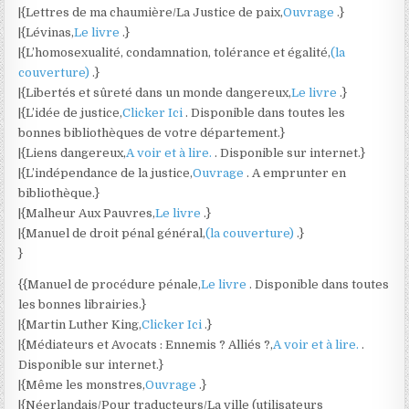
|{Lettres de ma chaumière/La Justice de paix,
Ouvrage
.}
|{Lévinas,
Le livre
.}
|{L’homosexualité, condamnation, tolérance et égalité,
(la
couverture)
.}
|{Libertés et sûreté dans un monde dangereux,
Le livre
.}
|{L’idée de justice,
Clicker Ici
. Disponible dans toutes les
bonnes bibliothèques de votre département.}
|{Liens dangereux,
A voir et à lire.
. Disponible sur internet.}
|{L’indépendance de la justice,
Ouvrage
. A emprunter en
bibliothèque.}
|{Malheur Aux Pauvres,
Le livre
.}
|{Manuel de droit pénal général,
(la couverture)
.}
}
{{Manuel de procédure pénale,
Le livre
. Disponible dans toutes
les bonnes librairies.}
|{Martin Luther King,
Clicker Ici
.}
|{Médiateurs et Avocats : Ennemis ? Alliés ?,
A voir et à lire.
.
Disponible sur internet.}
|{Même les monstres,
Ouvrage
.}
|{Néerlandais/Pour traducteurs/La ville (utilisateurs