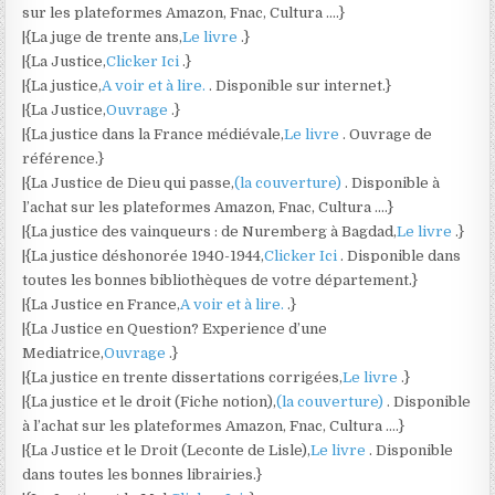
sur les plateformes Amazon, Fnac, Cultura ….}
|{La juge de trente ans,
Le livre
.}
|{La Justice,
Clicker Ici
.}
|{La justice,
A voir et à lire.
. Disponible sur internet.}
|{La Justice,
Ouvrage
.}
|{La justice dans la France médiévale,
Le livre
. Ouvrage de
référence.}
|{La Justice de Dieu qui passe,
(la couverture)
. Disponible à
l’achat sur les plateformes Amazon, Fnac, Cultura ….}
|{La justice des vainqueurs : de Nuremberg à Bagdad,
Le livre
.}
|{La justice déshonorée 1940-1944,
Clicker Ici
. Disponible dans
toutes les bonnes bibliothèques de votre département.}
|{La Justice en France,
A voir et à lire.
.}
|{La Justice en Question? Experience d’une
Mediatrice,
Ouvrage
.}
|{La justice en trente dissertations corrigées,
Le livre
.}
|{La justice et le droit (Fiche notion),
(la couverture)
. Disponible
à l’achat sur les plateformes Amazon, Fnac, Cultura ….}
|{La Justice et le Droit (Leconte de Lisle),
Le livre
. Disponible
dans toutes les bonnes librairies.}