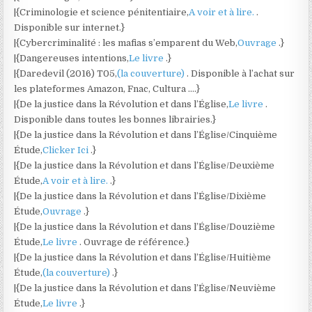
|{Criminologie et science pénitentiaire,
A voir et à lire.
.
Disponible sur internet.}
|{Cybercriminalité : les mafias s’emparent du Web,
Ouvrage
.}
|{Dangereuses intentions,
Le livre
.}
|{Daredevil (2016) T05,
(la couverture)
. Disponible à l’achat sur
les plateformes Amazon, Fnac, Cultura ….}
|{De la justice dans la Révolution et dans l’Église,
Le livre
.
Disponible dans toutes les bonnes librairies.}
|{De la justice dans la Révolution et dans l’Église/Cinquième
Étude,
Clicker Ici
.}
|{De la justice dans la Révolution et dans l’Église/Deuxième
Étude,
A voir et à lire.
.}
|{De la justice dans la Révolution et dans l’Église/Dixième
Étude,
Ouvrage
.}
|{De la justice dans la Révolution et dans l’Église/Douzième
Étude,
Le livre
. Ouvrage de référence.}
|{De la justice dans la Révolution et dans l’Église/Huitième
Étude,
(la couverture)
.}
|{De la justice dans la Révolution et dans l’Église/Neuvième
Étude,
Le livre
.}