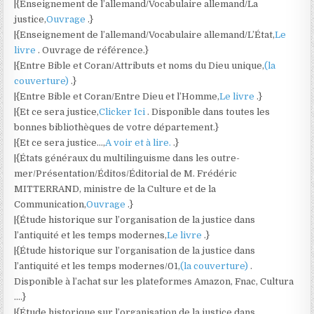
|{Enseignement de l’allemand/Vocabulaire allemand/La
justice,
Ouvrage
.}
|{Enseignement de l’allemand/Vocabulaire allemand/L’État,
Le
livre
. Ouvrage de référence.}
|{Entre Bible et Coran/Attributs et noms du Dieu unique,
(la
couverture)
.}
|{Entre Bible et Coran/Entre Dieu et l’Homme,
Le livre
.}
|{Et ce sera justice,
Clicker Ici
. Disponible dans toutes les
bonnes bibliothèques de votre département.}
|{Et ce sera justice…,
A voir et à lire.
.}
|{États généraux du multilinguisme dans les outre-
mer/Présentation/Éditos/Éditorial de M. Frédéric
MITTERRAND, ministre de la Culture et de la
Communication,
Ouvrage
.}
|{Étude historique sur l’organisation de la justice dans
l’antiquité et les temps modernes,
Le livre
.}
|{Étude historique sur l’organisation de la justice dans
l’antiquité et les temps modernes/01,
(la couverture)
.
Disponible à l’achat sur les plateformes Amazon, Fnac, Cultura
….}
|{Étude historique sur l’organisation de la justice dans