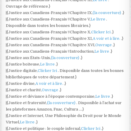
Ouvrage de référence.}
|{Justice aux Canadiens-Français !/Chapitre IX,
(la couverture)
.}
|{Justice aux Canadiens-Français !/Chapitre V,
Le livre
.
Disponible dans toutes les bonnes librairies.}
|{Justice aux Canadiens-Français !/Chapitre X,
Clicker Ici
.}
|{Justice aux Canadiens-Français !/Chapitre XI,
A voir et à lire.
.}
|{Justice aux Canadiens-Français !/Chapitre XVI,
Ouvrage
.}
|{Justice aux Canadiens-Français !/Introduction,
Le livre
.}
|{Justice aux États-Unis,
(la couverture)
.}
|{Justice boiteuse,
Le livre
.}
|{Justice digitale,
Clicker Ici
. Disponible dans toutes les bonnes
bibliothèques de votre département.}
|{Justice divine,
A voir et à lire.
.}
|{Justice et charité,
Ouvrage
.}
|{Justice et déviance à l’époque contemporaine,
Le livre
.}
|{Justice et fraternité,
(la couverture)
. Disponible à l’achat sur
les plateformes Amazon, Fnac, Cultura ….}
|{Justice et Internet, Une Philosophie du Droit pour le Monde
Virtuel,
Le livre
.}
|{Justice et politique : le couple infernal,
Clicker Ici
.}