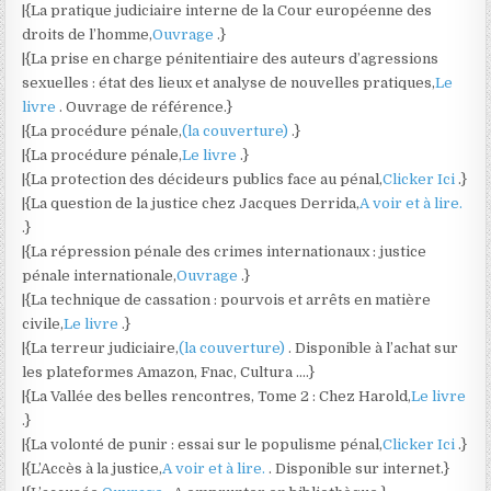
|{La pratique judiciaire interne de la Cour européenne des
droits de l’homme,
Ouvrage
.}
|{La prise en charge pénitentiaire des auteurs d’agressions
sexuelles : état des lieux et analyse de nouvelles pratiques,
Le
livre
. Ouvrage de référence.}
|{La procédure pénale,
(la couverture)
.}
|{La procédure pénale,
Le livre
.}
|{La protection des décideurs publics face au pénal,
Clicker Ici
.}
|{La question de la justice chez Jacques Derrida,
A voir et à lire.
.}
|{La répression pénale des crimes internationaux : justice
pénale internationale,
Ouvrage
.}
|{La technique de cassation : pourvois et arrêts en matière
civile,
Le livre
.}
|{La terreur judiciaire,
(la couverture)
. Disponible à l’achat sur
les plateformes Amazon, Fnac, Cultura ….}
|{La Vallée des belles rencontres, Tome 2 : Chez Harold,
Le livre
.}
|{La volonté de punir : essai sur le populisme pénal,
Clicker Ici
.}
|{L’Accès à la justice,
A voir et à lire.
. Disponible sur internet.}