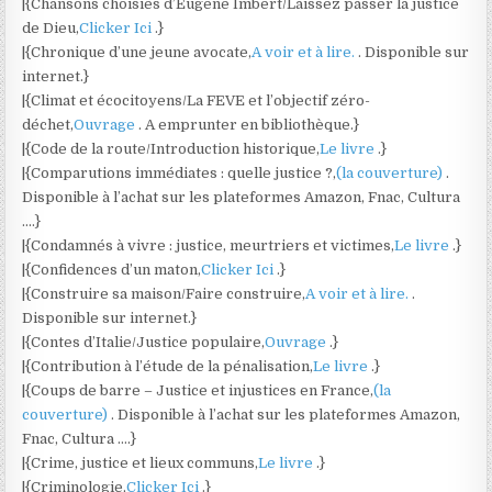
|{Chansons choisies d’Eugène Imbert/Laissez passer la justice
de Dieu,
Clicker Ici
.}
|{Chronique d’une jeune avocate,
A voir et à lire.
. Disponible sur
internet.}
|{Climat et écocitoyens/La FEVE et l’objectif zéro-
déchet,
Ouvrage
. A emprunter en bibliothèque.}
|{Code de la route/Introduction historique,
Le livre
.}
|{Comparutions immédiates : quelle justice ?,
(la couverture)
.
Disponible à l’achat sur les plateformes Amazon, Fnac, Cultura
….}
|{Condamnés à vivre : justice, meurtriers et victimes,
Le livre
.}
|{Confidences d’un maton,
Clicker Ici
.}
|{Construire sa maison/Faire construire,
A voir et à lire.
.
Disponible sur internet.}
|{Contes d’Italie/Justice populaire,
Ouvrage
.}
|{Contribution à l’étude de la pénalisation,
Le livre
.}
|{Coups de barre – Justice et injustices en France,
(la
couverture)
. Disponible à l’achat sur les plateformes Amazon,
Fnac, Cultura ….}
|{Crime, justice et lieux communs,
Le livre
.}
|{Criminologie,
Clicker Ici
.}