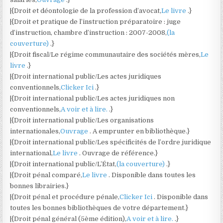
|{Droit et déontologie de la profession d’avocat,
Le livre
.}
|{Droit et pratique de l’instruction préparatoire : juge
d’instruction, chambre d’instruction : 2007-2008,
(la
couverture)
.}
|{Droit fiscal/Le régime communautaire des sociétés mères,
Le
livre
.}
|{Droit international public/Les actes juridiques
conventionnels,
Clicker Ici
.}
|{Droit international public/Les actes juridiques non
conventionnels,
A voir et à lire.
.}
|{Droit international public/Les organisations
internationales,
Ouvrage
. A emprunter en bibliothèque.}
|{Droit international public/Les spécificités de l’ordre juridique
international,
Le livre
. Ouvrage de référence.}
|{Droit international public/L’État,
(la couverture)
.}
|{Droit pénal comparé,
Le livre
. Disponible dans toutes les
bonnes librairies.}
|{Droit pénal et procédure pénale,
Clicker Ici
. Disponible dans
toutes les bonnes bibliothèques de votre département.}
|{Droit pénal général (5ème édition),
A voir et à lire.
.}