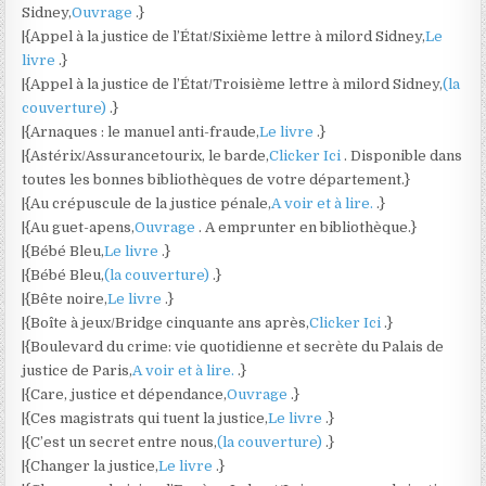
Sidney,
Ouvrage
.}
|{Appel à la justice de l’État/Sixième lettre à milord Sidney,
Le
livre
.}
|{Appel à la justice de l’État/Troisième lettre à milord Sidney,
(la
couverture)
.}
|{Arnaques : le manuel anti-fraude,
Le livre
.}
|{Astérix/Assurancetourix, le barde,
Clicker Ici
. Disponible dans
toutes les bonnes bibliothèques de votre département.}
|{Au crépuscule de la justice pénale,
A voir et à lire.
.}
|{Au guet-apens,
Ouvrage
. A emprunter en bibliothèque.}
|{Bébé Bleu,
Le livre
.}
|{Bébé Bleu,
(la couverture)
.}
|{Bête noire,
Le livre
.}
|{Boîte à jeux/Bridge cinquante ans après,
Clicker Ici
.}
|{Boulevard du crime: vie quotidienne et secrète du Palais de
justice de Paris,
A voir et à lire.
.}
|{Care, justice et dépendance,
Ouvrage
.}
|{Ces magistrats qui tuent la justice,
Le livre
.}
|{C’est un secret entre nous,
(la couverture)
.}
|{Changer la justice,
Le livre
.}