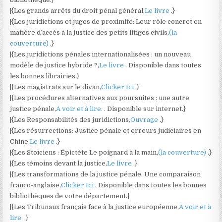
|{Les grands arrêts du droit pénal général,
Le livre
.}
|{Les juridictions et juges de proximité: Leur rôle concret en
matière d’accès à la justice des petits litiges civils,
(la
couverture)
.}
|{Les juridictions pénales internationalisées : un nouveau
modèle de justice hybride ?,
Le livre
. Disponible dans toutes
les bonnes librairies.}
|{Les magistrats sur le divan,
Clicker Ici
.}
|{Les procédures alternatives aux poursuites : une autre
justice pénale,
A voir et à lire.
. Disponible sur internet.}
|{Les Responsabilités des juridictions,
Ouvrage
.}
|{Les résurrections: Justice pénale et erreurs judiciaires en
Chine,
Le livre
.}
|{Les Stoïciens : Épictète Le poignard à la main,
(la couverture)
.}
|{Les témoins devant la justice,
Le livre
.}
|{Les transformations de la justice pénale. Une comparaison
franco-anglaise,
Clicker Ici
. Disponible dans toutes les bonnes
bibliothèques de votre département.}
|{Les Tribunaux français face à la justice européenne,
A voir et à
lire.
.}