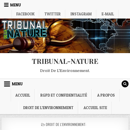
Skip
MENU
to
FACEBOOK
TWITTER
INSTAGRAM
E-MAIL
content
TRIBUNAL-NATURE
Droit De L'Environnement.
MENU
ACCUEIL
RGPD ET CONFIDENTIALITÉ
A PROPOS
DROIT DE L’ENVIRONNEMENT
ACCUEIL SITE
POSTED
DROIT DE L'ENVIRONNEMENT:
IN