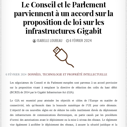
Le Conseil et le Parlement
parviennent à un accord sur la
proposition de loi sur les
infrastructures Gigabit
AUTHOR:
PUBLISHED
ISABELLE LOUBEAU
6 FÉVRIER 2024
DATE:
6 FÉVRIER 2024
DONNÉES, TECHNOLOGIE ET PROPRIÉTÉ INTELLECTUELLE
Les négociateurs du Conseil et du Parlement européen sont parvenus à un accord provisoire
sur la proposition visant à remplacer la directive de réduction des coûts du haut débit
(BCRD) de 2014 par le Gigabit Infrastructure Act (GIA).
Le GIA est essentiel pour atteindre les objectifs et cibles de l’Europe en matière de
connectivité, tels qu’énoncés dans la boussole numérique de l’UE pour cette décennie.
L’objectif de ces nouvelles règles est de réduire les coûts inutilement élevés du déploiement
des infrastructures de communications électroniques, en partie causés par les procédures
d’octroi des autorisations avant le déploiement ou la mise à niveau des réseaux. Le règlement
vise également à accélérer le déploiement des réseaux, à assurer la sécurité juridique et la