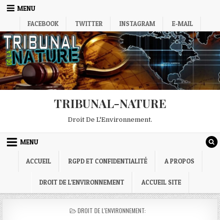
Skip
MENU
to
content
FACEBOOK
TWITTER
INSTAGRAM
E-MAIL
TRIBUNAL-NATURE
Droit De L'Environnement.
MENU
ACCUEIL
RGPD ET CONFIDENTIALITÉ
A PROPOS
DROIT DE L’ENVIRONNEMENT
ACCUEIL SITE
POSTED
DROIT DE L'ENVIRONNEMENT:
IN