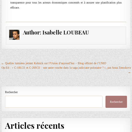
transparence pour tous les acteurs économiques concernés et à assurer une planification plus
efficace.
Author:
Isabelle LOUBEAU
Navigation
← Quelles lumières jettent Kubrick sur l’Union d’aujourd’hui – Blog officiel de l’UNIO
Op-Ed : « C-181/21 et C-269/21 : une autre couche dans la saga judiciaire polonaise ? », par Anna Zemskova
de
→
l’article
Rechercher
Rechercher
Articles récents