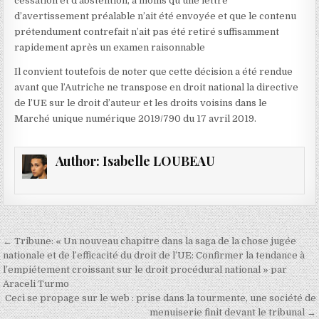
cessation et d’abstention, à moins qu’une lettre
d’avertissement préalable n’ait été envoyée et que le contenu
prétendument contrefait n’ait pas été retiré suffisamment
rapidement après un examen raisonnable
Il convient toutefois de noter que cette décision a été rendue
avant que l’Autriche ne transpose en droit national la directive
de l’UE sur le droit d’auteur et les droits voisins dans le
Marché unique numérique 2019/790 du 17 avril 2019.
Author:
Isabelle LOUBEAU
Navigation
← Tribune: « Un nouveau chapitre dans la saga de la chose jugée
de
nationale et de l’efficacité du droit de l’UE: Confirmer la tendance à
l’empiétement croissant sur le droit procédural national » par
l’article
Araceli Turmo
Ceci se propage sur le web : prise dans la tourmente, une société de
menuiserie finit devant le tribunal →