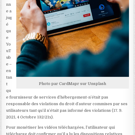
nn
e a
jug
é
qu
e
Yo
uT
ub
e –
en
tan
Photo par CardMapr
sur Unsplash
t
qu
e fournisseur de services d’hébergement-n’était pas
responsable des violations du droit d’auteur commises par ses
utilisateurs tant qu’il n’était pas informé des violations (17. 9.
2021, 4 Octobre 132/21x
).
Pour monétiser les vidéos téléchargées, l’utilisateur qui
télécharge doit confirmer qu’il a lu les dispositions relatives