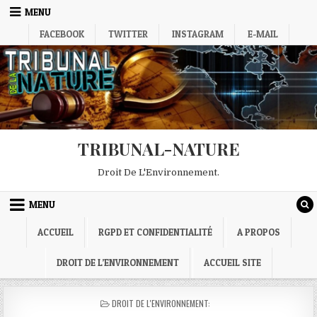
Skip
MENU
to
FACEBOOK
TWITTER
INSTAGRAM
E-MAIL
content
TRIBUNAL-NATURE
Droit De L'Environnement.
MENU
ACCUEIL
RGPD ET CONFIDENTIALITÉ
A PROPOS
DROIT DE L’ENVIRONNEMENT
ACCUEIL SITE
POSTED
DROIT DE L'ENVIRONNEMENT:
IN