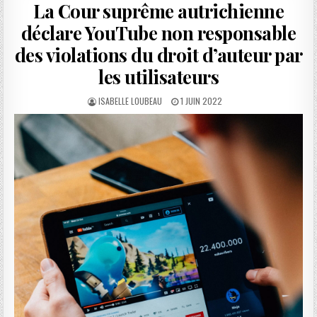
La Cour suprême autrichienne
déclare YouTube non responsable
des violations du droit d’auteur par
les utilisateurs
AUTHOR:
PUBLISHED
ISABELLE LOUBEAU
1 JUIN 2022
DATE: