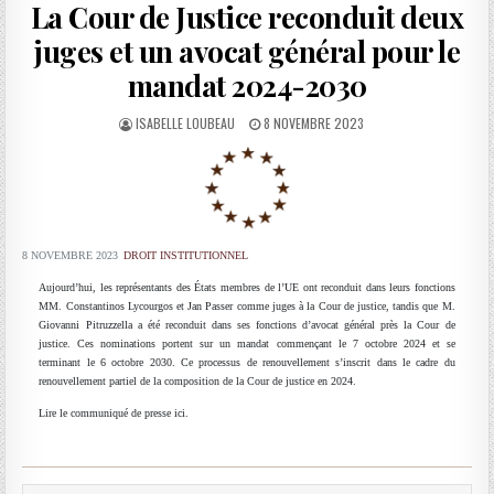
La Cour de Justice reconduit deux
juges et un avocat général pour le
mandat 2024-2030
AUTHOR:
PUBLISHED
ISABELLE LOUBEAU
8 NOVEMBRE 2023
DATE:
8 NOVEMBRE 2023
DROIT INSTITUTIONNEL
Aujourd’hui, les représentants des États membres de l’UE ont reconduit dans leurs fonctions
MM. Constantinos Lycourgos et Jan Passer comme juges à la Cour de justice, tandis que M.
Giovanni Pitruzzella a été reconduit dans ses fonctions d’avocat général près la Cour de
justice. Ces nominations portent sur un mandat commençant le 7 octobre 2024 et se
terminant le 6 octobre 2030. Ce processus de renouvellement s’inscrit dans le cadre du
renouvellement partiel de la composition de la Cour de justice en 2024.
Lire le communiqué de presse ici.