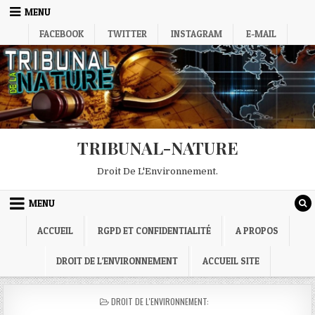
Skip
MENU
to
content
FACEBOOK
TWITTER
INSTAGRAM
E-MAIL
TRIBUNAL-NATURE
Droit De L'Environnement.
MENU
ACCUEIL
RGPD ET CONFIDENTIALITÉ
A PROPOS
DROIT DE L’ENVIRONNEMENT
ACCUEIL SITE
POSTED
DROIT DE L'ENVIRONNEMENT:
IN