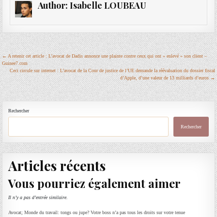
Author:
Isabelle LOUBEAU
Navigation
← A retenir cet article : L’avocat de Dadis annonce une plainte contre ceux qui ont « enlevé » son client –
Guinee7.com
de
Ceci circule sur internet : L’avocat de la Cour de justice de l’UE demande la réévaluation du dossier fiscal
d’Apple, d’une valeur de 13 milliards d’euros →
l’article
Rechercher
Rechercher
Articles récents
Vous pourriez également aimer
Il n’y a pas d’entrée similaire.
Avocat; Monde du travail: tongs ou jupe? Votre boss n’a pas tous les droits sur votre tenue