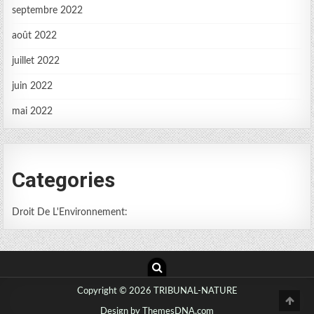
septembre 2022
août 2022
juillet 2022
juin 2022
mai 2022
Categories
Droit De L'Environnement:
Copyright © 2026 TRIBUNAL-NATURE
SCR
TO
Design by ThemesDNA.com