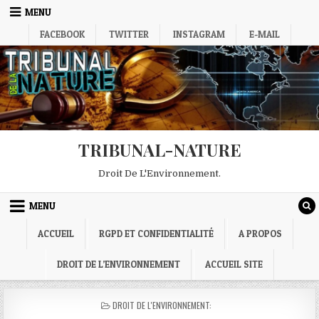
Skip
MENU
to
FACEBOOK
TWITTER
INSTAGRAM
E-MAIL
content
TRIBUNAL-NATURE
Droit De L'Environnement.
MENU
ACCUEIL
RGPD ET CONFIDENTIALITÉ
A PROPOS
DROIT DE L’ENVIRONNEMENT
ACCUEIL SITE
POSTED
DROIT DE L'ENVIRONNEMENT:
IN