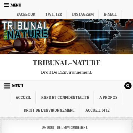
Skip
MENU
to
FACEBOOK
TWITTER
INSTAGRAM
E-MAIL
content
TRIBUNAL-NATURE
Droit De L'Environnement.
MENU
ACCUEIL
RGPD ET CONFIDENTIALITÉ
A PROPOS
DROIT DE L’ENVIRONNEMENT
ACCUEIL SITE
POSTED
DROIT DE L'ENVIRONNEMENT:
IN