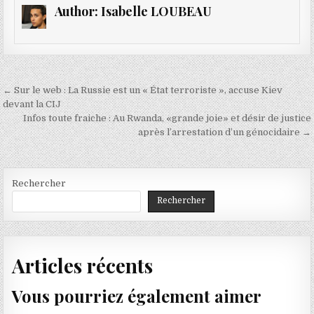
Author:
Isabelle LOUBEAU
Navigation
← Sur le web : La Russie est un « État terroriste », accuse Kiev
de
devant la CIJ
Infos toute fraiche : Au Rwanda, «grande joie» et désir de justice
l’article
après l’arrestation d’un génocidaire →
Rechercher
Rechercher
Articles récents
Vous pourriez également aimer