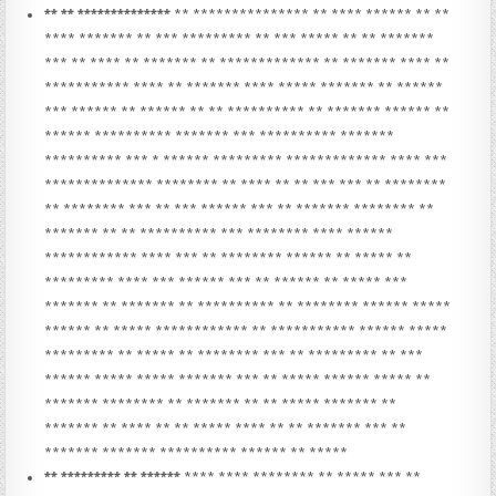
** ** **************
** *************** ** **** ****** ** **
**** ******* ** *** ********* ** *** ***** ** ** *******
*** ** **** ** ******* ** ************* ** ******* **** **
*********** **** ** ******* **** ***** ******* ** ******
*** ****** ** ****** ** ** ********** ** ******* ****** **
****** ********** ******* *** ********** *******
********** *** * ****** ********* ************* **** ***
************** ******** ** **** ** ** *** *** ** ********
** ******** *** ** *** ****** *** ** ******* ******** **
******* ** ** ********** *** ******** **** ******
************ **** *** ** ******** ****** ** ***** **
********* **** *** ****** *** ** ****** ** ***** ***
******* ** ******* ** ********** ** ******** ****** *****
****** ** ***** ************ ** *********** ****** *****
********* ** ***** ** ******** *** ** ********* ** ***
****** ***** ***** ******* *** ** ***** ****** ***** **
******* ******** ** ******* ** ** ***** ******* **
******* ** **** ** ** ***** **** ** ** ******* *** **
******* ******* ********** ****** ** *****
** ********* ** ******
**** **** ******** ** ***** *** **