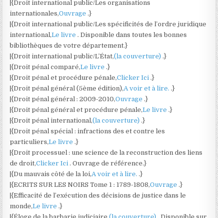
|{Droit international public/Les organisations
internationales,
Ouvrage
.}
|{Droit international public/Les spécificités de l’ordre juridique
international,
Le livre
. Disponible dans toutes les bonnes
bibliothèques de votre département.}
|{Droit international public/L’État,
(la couverture)
.}
|{Droit pénal comparé,
Le livre
.}
|{Droit pénal et procédure pénale,
Clicker Ici
.}
|{Droit pénal général (5ème édition),
A voir et à lire.
.}
|{Droit pénal général : 2009-2010,
Ouvrage
.}
|{Droit pénal général et procédure pénale,
Le livre
.}
|{Droit pénal international,
(la couverture)
.}
|{Droit pénal spécial : infractions des et contre les
particuliers,
Le livre
.}
|{Droit processuel : une science de la reconstruction des liens
de droit,
Clicker Ici
. Ouvrage de référence.}
|{Du mauvais côté de la loi,
A voir et à lire.
.}
|{ECRITS SUR LES NOIRS Tome 1 : 1789-1808,
Ouvrage
.}
|{Efficacité de l’exécution des décisions de justice dans le
monde,
Le livre
.}
|{Éloge de la barbarie judiciaire,
(la couverture)
. Disponible sur