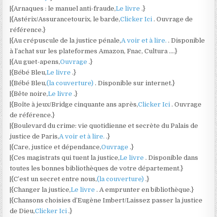
|{Arnaques : le manuel anti-fraude,
Le livre
.}
|{Astérix/Assurancetourix, le barde,
Clicker Ici
. Ouvrage de
référence.}
|{Au crépuscule de la justice pénale,
A voir et à lire.
. Disponible
à l’achat sur les plateformes Amazon, Fnac, Cultura ….}
|{Au guet-apens,
Ouvrage
.}
|{Bébé Bleu,
Le livre
.}
|{Bébé Bleu,
(la couverture)
. Disponible sur internet.}
|{Bête noire,
Le livre
.}
|{Boîte à jeux/Bridge cinquante ans après,
Clicker Ici
. Ouvrage
de référence.}
|{Boulevard du crime: vie quotidienne et secrète du Palais de
justice de Paris,
A voir et à lire.
.}
|{Care, justice et dépendance,
Ouvrage
.}
|{Ces magistrats qui tuent la justice,
Le livre
. Disponible dans
toutes les bonnes bibliothèques de votre département.}
|{C’est un secret entre nous,
(la couverture)
.}
|{Changer la justice,
Le livre
. A emprunter en bibliothèque.}
|{Chansons choisies d’Eugène Imbert/Laissez passer la justice
de Dieu,
Clicker Ici
.}