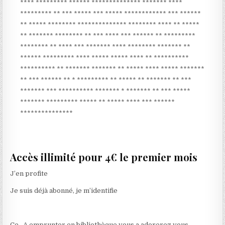
**** ********* ****** ************** ******* ****
********* ** *** ***** *** ***** ************ *** ******
** ***** ******** ************** ******** **** ** *****
** ******* ******** ** *** **** *** ****** ** *********
******** ** **** *** ******* **** ******** ******* **
****** ********* **** ***** ***** **** ** **********
********** ** ******* ******* ** ***** **** ***** *******
** *** ****** ** * ********* ** ***** ** ******* ** ***
******* *** ********** ******* * ******* ** *** *****
******* ********* ***** ** ***** **** *** ******
***************
Accès illimité pour 4€ le premier mois
J’en profite
Je suis déjà abonné, je m’identifie
Ce . A emprunter en bibliothèque vous a adorerez vous .