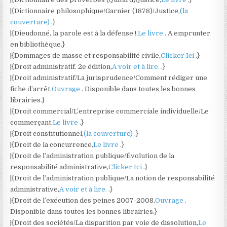
|{Dictionnaire philosophique/Garnier (1878)/Justice,
(la
couverture)
.}
|{Dieudonné, la parole est à la défense !,
Le livre
. A emprunter
en bibliothèque.}
|{Dommages de masse et responsabilité civile,
Clicker Ici
.}
|{Droit administratif. 2e édition,
A voir et à lire.
.}
|{Droit administratif/La jurisprudence/Comment rédiger une
fiche d’arrêt,
Ouvrage
. Disponible dans toutes les bonnes
librairies.}
|{Droit commercial/L’entreprise commerciale individuelle/Le
commerçant,
Le livre
.}
|{Droit constitutionnel,
(la couverture)
.}
|{Droit de la concurrence,
Le livre
.}
|{Droit de l’administration publique/Évolution de la
responsabilité administrative,
Clicker Ici
.}
|{Droit de l’administration publique/La notion de responsabilité
administrative,
A voir et à lire.
.}
|{Droit de l’exécution des peines 2007-2008,
Ouvrage
.
Disponible dans toutes les bonnes librairies.}
|{Droit des sociétés/La disparition par voie de dissolution,
Le