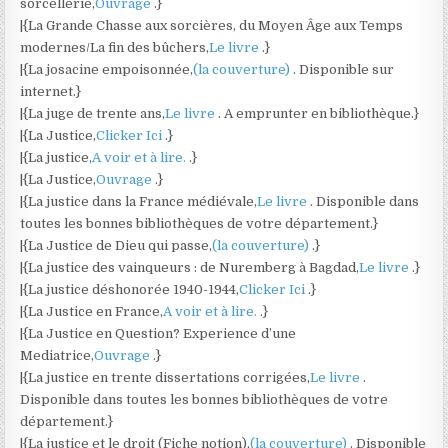
sorcellerie,
Ouvrage
.}
|{La Grande Chasse aux sorcières, du Moyen Âge aux Temps
modernes/La fin des bûchers,
Le livre
.}
|{La josacine empoisonnée,
(la couverture)
. Disponible sur
internet.}
|{La juge de trente ans,
Le livre
. A emprunter en bibliothèque.}
|{La Justice,
Clicker Ici
.}
|{La justice,
A voir et à lire.
.}
|{La Justice,
Ouvrage
.}
|{La justice dans la France médiévale,
Le livre
. Disponible dans
toutes les bonnes bibliothèques de votre département.}
|{La Justice de Dieu qui passe,
(la couverture)
.}
|{La justice des vainqueurs : de Nuremberg à Bagdad,
Le livre
.}
|{La justice déshonorée 1940-1944,
Clicker Ici
.}
|{La Justice en France,
A voir et à lire.
.}
|{La Justice en Question? Experience d’une
Mediatrice,
Ouvrage
.}
|{La justice en trente dissertations corrigées,
Le livre
.
Disponible dans toutes les bonnes bibliothèques de votre
département.}
|{La justice et le droit (Fiche notion),
(la couverture)
. Disponible