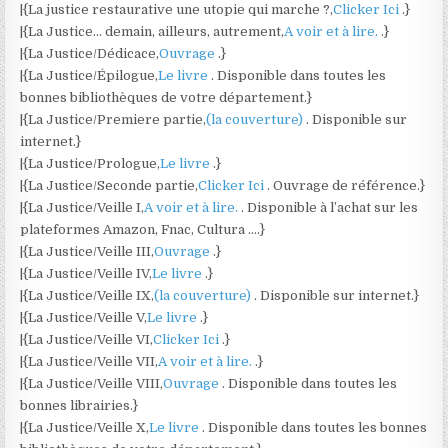
|{La justice restaurative une utopie qui marche ?,
Clicker Ici
.}
|{La Justice… demain, ailleurs, autrement,
A voir et à lire.
.}
|{La Justice/Dédicace,
Ouvrage
.}
|{La Justice/Épilogue,
Le livre
. Disponible dans toutes les
bonnes bibliothèques de votre département.}
|{La Justice/Premiere partie,
(la couverture)
. Disponible sur
internet.}
|{La Justice/Prologue,
Le livre
.}
|{La Justice/Seconde partie,
Clicker Ici
. Ouvrage de référence.}
|{La Justice/Veille I,
A voir et à lire.
. Disponible à l’achat sur les
plateformes Amazon, Fnac, Cultura ….}
|{La Justice/Veille III,
Ouvrage
.}
|{La Justice/Veille IV,
Le livre
.}
|{La Justice/Veille IX,
(la couverture)
. Disponible sur internet.}
|{La Justice/Veille V,
Le livre
.}
|{La Justice/Veille VI,
Clicker Ici
.}
|{La Justice/Veille VII,
A voir et à lire.
.}
|{La Justice/Veille VIII,
Ouvrage
. Disponible dans toutes les
bonnes librairies.}
|{La Justice/Veille X,
Le livre
. Disponible dans toutes les bonnes