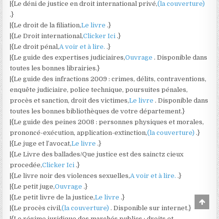
|{Le déni de justice en droit international privé,
(la couverture)
.}
|{Le droit de la filiation,
Le livre
.}
|{Le Droit international,
Clicker Ici
.}
|{Le droit pénal,
A voir et à lire.
.}
|{Le guide des expertises judiciaires,
Ouvrage
. Disponible dans
toutes les bonnes librairies.}
|{Le guide des infractions 2009 : crimes, délits, contraventions,
enquête judiciaire, police technique, poursuites pénales,
procès et sanction, droit des victimes,
Le livre
. Disponible dans
toutes les bonnes bibliothèques de votre département.}
|{Le guide des peines 2008 : personnes physiques et morales,
prononcé-exécution, application-extinction,
(la couverture)
.}
|{Le juge et l’avocat,
Le livre
.}
|{Le Livre des ballades/Que justice est des sainctz cieux
procedée,
Clicker Ici
.}
|{Le livre noir des violences sexuelles,
A voir et à lire.
.}
|{Le petit juge,
Ouvrage
.}
|{Le petit livre de la justice,
Le livre
.}
Scro
|{Le procès civil,
(la couverture)
. Disponible sur internet.}
to
Top
|{Le régime juridique des marchés publics : droits et