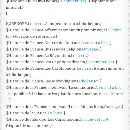
|{Grec ancien/Dieux/Thémis,
(la couverture)
. Disponible sur
internet.}
}
{{GREGORY,
Le livre
. A emprunter en bibliothèque.}
|{Histoire de France/Affermissement du pouvoir royal,
Clicker
Ici
. Ouvrage de référence.}
|{Histoire de France/Guerre de Cent ans,
A voir et à lire.
.}
|{Histoire de France/Guerres de religion,
Ouvrage
.}
|{Histoire de France/La Révolution,
Le livre
.}
|{Histoire de France/Les Capétiens directs,
(la couverture)
.}
|{Histoire de France/Les Carolingiens,
Le livre
. A emprunter en
bibliothèque.}
|{Histoire de France/Les Mérovingiens,
Clicker Ici
.}
|{Histoire de la France médiévale/La seigneurie,
A voir et à lire.
. Disponible à l’achat sur les plateformes Amazon, Fnac, Cultura
….}
|{Histoire de la France médiévale/Les châteaux forts,
Ouvrage
.}
|{Histoire de la justice,
Le livre
.}
|{Histoire de l’Europe/Les Carolingiens,
(la couverture)
.
Disponible sur internet.}