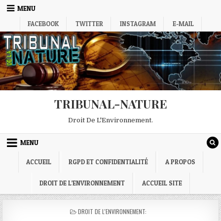
Skip
MENU
to
FACEBOOK
TWITTER
INSTAGRAM
E-MAIL
content
TRIBUNAL-NATURE
Droit De L'Environnement.
MENU
ACCUEIL
RGPD ET CONFIDENTIALITÉ
A PROPOS
DROIT DE L’ENVIRONNEMENT
ACCUEIL SITE
POSTED
DROIT DE L'ENVIRONNEMENT:
IN