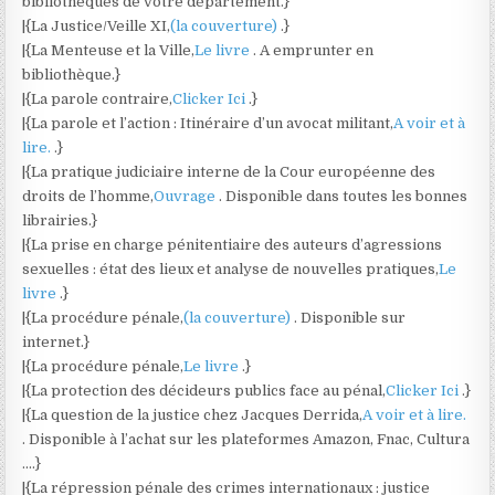
bibliothèques de votre département.}
|{La Justice/Veille XI,
(la couverture)
.}
|{La Menteuse et la Ville,
Le livre
. A emprunter en
bibliothèque.}
|{La parole contraire,
Clicker Ici
.}
|{La parole et l’action : Itinéraire d’un avocat militant,
A voir et à
lire.
.}
|{La pratique judiciaire interne de la Cour européenne des
droits de l’homme,
Ouvrage
. Disponible dans toutes les bonnes
librairies.}
|{La prise en charge pénitentiaire des auteurs d’agressions
sexuelles : état des lieux et analyse de nouvelles pratiques,
Le
livre
.}
|{La procédure pénale,
(la couverture)
. Disponible sur
internet.}
|{La procédure pénale,
Le livre
.}
|{La protection des décideurs publics face au pénal,
Clicker Ici
.}
|{La question de la justice chez Jacques Derrida,
A voir et à lire.
. Disponible à l’achat sur les plateformes Amazon, Fnac, Cultura
….}
|{La répression pénale des crimes internationaux : justice