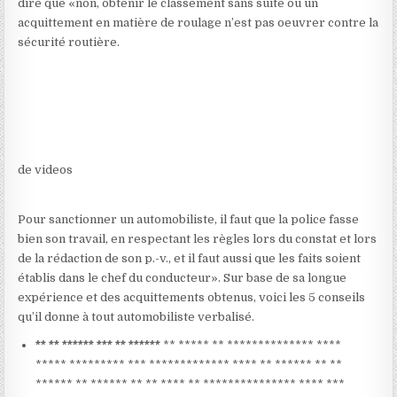
dire que «non, obtenir le classement sans suite ou un
acquittement en matière de roulage n’est pas oeuvrer contre la
sécurité routière.
de videos
Pour sanctionner un automobiliste, il faut que la police fasse
bien son travail, en respectant les règles lors du constat et lors
de la rédaction de son p.-v., et il faut aussi que les faits soient
établis dans le chef du conducteur». Sur base de sa longue
expérience et des acquittements obtenus, voici les 5 conseils
qu’il donne à tout automobiliste verbalisé.
** ** ****** *** ** ******
** ***** ** ************** ****
***** ********* *** ************* **** ** ****** ** **
****** ** ****** ** ** **** ** *************** **** ***