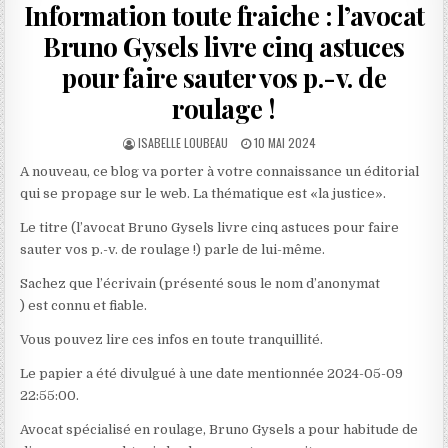
Information toute fraiche : l’avocat
Bruno Gysels livre cinq astuces
pour faire sauter vos p.-v. de
roulage !
AUTHOR:
PUBLISHED
ISABELLE LOUBEAU
10 MAI 2024
DATE:
A nouveau, ce blog va porter à votre connaissance un éditorial
qui se propage sur le web. La thématique est «la justice».
Le titre (l’avocat Bruno Gysels livre cinq astuces pour faire
sauter vos p.-v. de roulage !) parle de lui-même.
Sachez que l’écrivain (présenté sous le nom d’anonymat
) est connu et fiable.
Vous pouvez lire ces infos en toute tranquillité.
Le papier a été divulgué à une date mentionnée 2024-05-09
22:55:00.
Avocat spécialisé en roulage, Bruno Gysels a pour habitude de