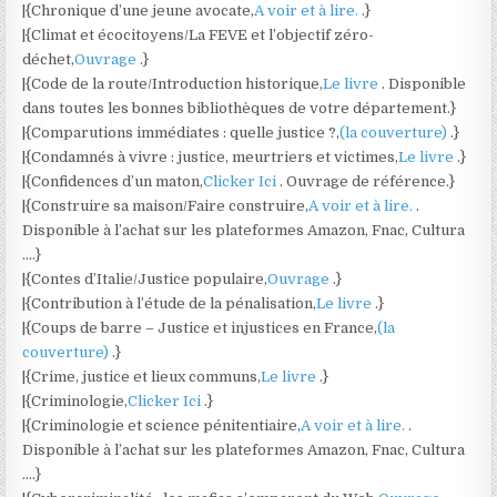
|{Chronique d’une jeune avocate,
A voir et à lire.
.}
|{Climat et écocitoyens/La FEVE et l’objectif zéro-
déchet,
Ouvrage
.}
|{Code de la route/Introduction historique,
Le livre
. Disponible
dans toutes les bonnes bibliothèques de votre département.}
|{Comparutions immédiates : quelle justice ?,
(la couverture)
.}
|{Condamnés à vivre : justice, meurtriers et victimes,
Le livre
.}
|{Confidences d’un maton,
Clicker Ici
. Ouvrage de référence.}
|{Construire sa maison/Faire construire,
A voir et à lire.
.
Disponible à l’achat sur les plateformes Amazon, Fnac, Cultura
….}
|{Contes d’Italie/Justice populaire,
Ouvrage
.}
|{Contribution à l’étude de la pénalisation,
Le livre
.}
|{Coups de barre – Justice et injustices en France,
(la
couverture)
.}
|{Crime, justice et lieux communs,
Le livre
.}
|{Criminologie,
Clicker Ici
.}
|{Criminologie et science pénitentiaire,
A voir et à lire.
.
Disponible à l’achat sur les plateformes Amazon, Fnac, Cultura
….}