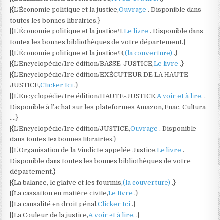
|{L’Économie politique et la justice,
Ouvrage
. Disponible dans
toutes les bonnes librairies.}
|{L’Économie politique et la justice/1,
Le livre
. Disponible dans
toutes les bonnes bibliothèques de votre département.}
|{L’Économie politique et la justice/3,
(la couverture)
.}
|{L’Encyclopédie/1re édition/BASSE-JUSTICE,
Le livre
.}
|{L’Encyclopédie/1re édition/EXÉCUTEUR DE LA HAUTE
JUSTICE,
Clicker Ici
.}
|{L’Encyclopédie/1re édition/HAUTE-JUSTICE,
A voir et à lire.
.
Disponible à l’achat sur les plateformes Amazon, Fnac, Cultura
….}
|{L’Encyclopédie/1re édition/JUSTICE,
Ouvrage
. Disponible
dans toutes les bonnes librairies.}
|{L’Organisation de la Vindicte appelée Justice,
Le livre
.
Disponible dans toutes les bonnes bibliothèques de votre
département.}
|{La balance, le glaive et les fourmis,
(la couverture)
.}
|{La cassation en matière civile,
Le livre
.}
|{La causalité en droit pénal,
Clicker Ici
.}
|{La Couleur de la justice,
A voir et à lire.
.}