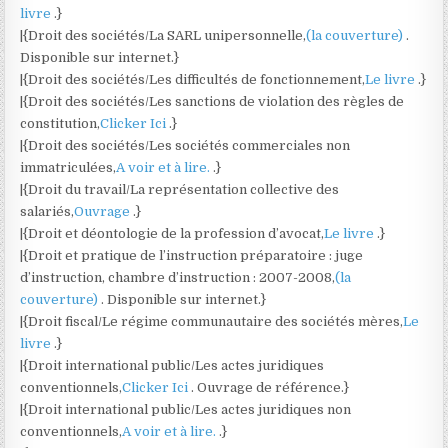
livre
.}
|{Droit des sociétés/La SARL unipersonnelle,
(la couverture)
.
Disponible sur internet.}
|{Droit des sociétés/Les difficultés de fonctionnement,
Le livre
.}
|{Droit des sociétés/Les sanctions de violation des règles de
constitution,
Clicker Ici
.}
|{Droit des sociétés/Les sociétés commerciales non
immatriculées,
A voir et à lire.
.}
|{Droit du travail/La représentation collective des
salariés,
Ouvrage
.}
|{Droit et déontologie de la profession d’avocat,
Le livre
.}
|{Droit et pratique de l’instruction préparatoire : juge
d’instruction, chambre d’instruction : 2007-2008,
(la
couverture)
. Disponible sur internet.}
|{Droit fiscal/Le régime communautaire des sociétés mères,
Le
livre
.}
|{Droit international public/Les actes juridiques
conventionnels,
Clicker Ici
. Ouvrage de référence.}
|{Droit international public/Les actes juridiques non
conventionnels,
A voir et à lire.
.}