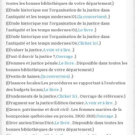
toutes les bonnes bibliothèques de votre département.}
|{Étude historique sur l’organisation de la justice dans
l’antiquité et les temps modernes/01,
(la couverture)
.}
|{Étude historique sur l’organisation de la justice dans
l’antiquité et les temps modernes/02,
Le livre
.}
|{Étude historique sur l’organisation de la justice dans
l’antiquité et les temps modernes/04,
Clicker Ici
.}
|{Évaluer la justice,
A voir et à lire.
.}
|{Faut-il durcir la justice ?,
Ouvrage
.}
|{Femmes et justice pénale,
Le livre
. Disponible dans toutes les
bonnes bibliothèques de votre département.}
|{Festin de haines,
(la couverture)
.}
|{Finances locales/Les procédures se rapportant à l’exécution
des budgets locaux,
Le livre
.}
|{Fondements de la justice,
Clicker Ici
. Ouvrage de référence.}
|{Fragment sur la justice/Édition Garnier,
A voir et à lire.
.}
|{Genre, patrimoine et droit civil : Les femmes mariées de la
bourgeoisie québécoise en procès, 1900-1930,
Ouvrage
.}
|{Grec ancien/Dieux/Dicé,
Le livre
. Disponible dans toutes les
bonnes bibliothèques de votre département.}