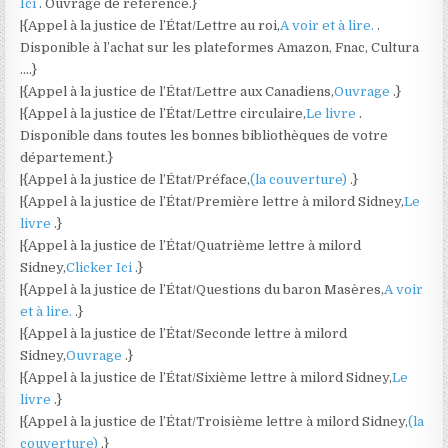
Ici
. Ouvrage de référence.}
|{Appel à la justice de l’État/Lettre au roi,
A voir et à lire.
.
Disponible à l’achat sur les plateformes Amazon, Fnac, Cultura
….}
|{Appel à la justice de l’État/Lettre aux Canadiens,
Ouvrage
.}
|{Appel à la justice de l’État/Lettre circulaire,
Le livre
.
Disponible dans toutes les bonnes bibliothèques de votre
département.}
|{Appel à la justice de l’État/Préface,
(la couverture)
.}
|{Appel à la justice de l’État/Première lettre à milord Sidney,
Le
livre
.}
|{Appel à la justice de l’État/Quatrième lettre à milord
Sidney,
Clicker Ici
.}
|{Appel à la justice de l’État/Questions du baron Masères,
A voir
et à lire.
.}
|{Appel à la justice de l’État/Seconde lettre à milord
Sidney,
Ouvrage
.}
|{Appel à la justice de l’État/Sixième lettre à milord Sidney,
Le
livre
.}
|{Appel à la justice de l’État/Troisième lettre à milord Sidney,
(la
couverture)
.}