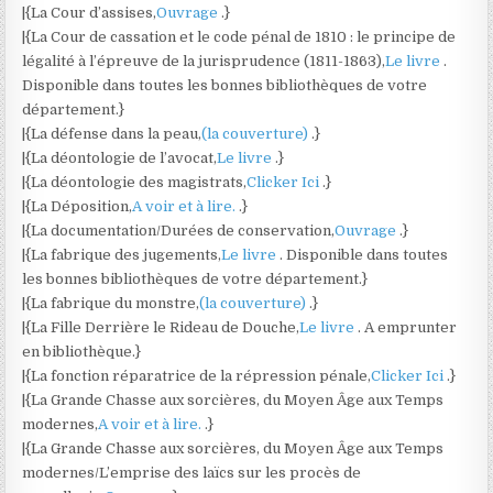
|{La Cour d’assises,
Ouvrage
.}
|{La Cour de cassation et le code pénal de 1810 : le principe de
légalité à l’épreuve de la jurisprudence (1811-1863),
Le livre
.
Disponible dans toutes les bonnes bibliothèques de votre
département.}
|{La défense dans la peau,
(la couverture)
.}
|{La déontologie de l’avocat,
Le livre
.}
|{La déontologie des magistrats,
Clicker Ici
.}
|{La Déposition,
A voir et à lire.
.}
|{La documentation/Durées de conservation,
Ouvrage
.}
|{La fabrique des jugements,
Le livre
. Disponible dans toutes
les bonnes bibliothèques de votre département.}
|{La fabrique du monstre,
(la couverture)
.}
|{La Fille Derrière le Rideau de Douche,
Le livre
. A emprunter
en bibliothèque.}
|{La fonction réparatrice de la répression pénale,
Clicker Ici
.}
|{La Grande Chasse aux sorcières, du Moyen Âge aux Temps
modernes,
A voir et à lire.
.}
|{La Grande Chasse aux sorcières, du Moyen Âge aux Temps
modernes/L’emprise des laïcs sur les procès de