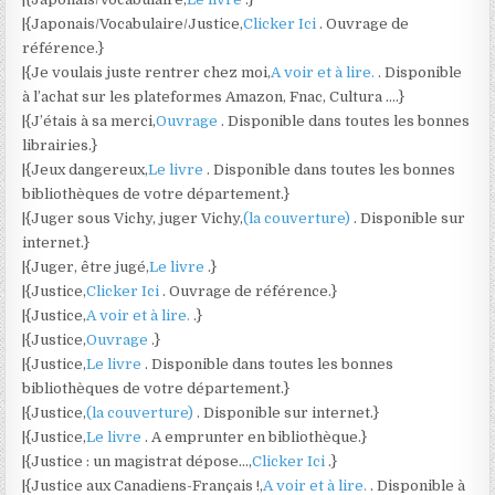
|{Japonais/Vocabulaire/Justice,
Clicker Ici
. Ouvrage de
référence.}
|{Je voulais juste rentrer chez moi,
A voir et à lire.
. Disponible
à l’achat sur les plateformes Amazon, Fnac, Cultura ….}
|{J’étais à sa merci,
Ouvrage
. Disponible dans toutes les bonnes
librairies.}
|{Jeux dangereux,
Le livre
. Disponible dans toutes les bonnes
bibliothèques de votre département.}
|{Juger sous Vichy, juger Vichy,
(la couverture)
. Disponible sur
internet.}
|{Juger, être jugé,
Le livre
.}
|{Justice,
Clicker Ici
. Ouvrage de référence.}
|{Justice,
A voir et à lire.
.}
|{Justice,
Ouvrage
.}
|{Justice,
Le livre
. Disponible dans toutes les bonnes
bibliothèques de votre département.}
|{Justice,
(la couverture)
. Disponible sur internet.}
|{Justice,
Le livre
. A emprunter en bibliothèque.}
|{Justice : un magistrat dépose…,
Clicker Ici
.}
|{Justice aux Canadiens-Français !,
A voir et à lire.
. Disponible à