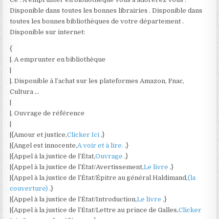
Disponible dans toutes les bonnes librairies . Disponible dans
toutes les bonnes bibliothèques de votre département .
Disponible sur internet:
{
|. A emprunter en bibliothèque
|
|. Disponible à l’achat sur les plateformes Amazon, Fnac,
Cultura …
|
|. Ouvrage de référence
|
|{Amour et justice,
Clicker Ici
.}
|{Angel est innocente,
A voir et à lire.
.}
|{Appel à la justice de l’État,
Ouvrage
.}
|{Appel à la justice de l’État/Avertissement,
Le livre
.}
|{Appel à la justice de l’État/Épitre au général Haldimand,
(la
couverture)
.}
|{Appel à la justice de l’État/Introduction,
Le livre
.}
|{Appel à la justice de l’État/Lettre au prince de Galles,
Clicker