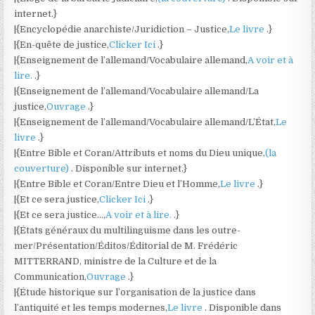
internet.}
|{Encyclopédie anarchiste/Juridiction – Justice,
Le livre
.}
|{En-quête de justice,
Clicker Ici
.}
|{Enseignement de l’allemand/Vocabulaire allemand,
A voir et à
lire.
.}
|{Enseignement de l’allemand/Vocabulaire allemand/La
justice,
Ouvrage
.}
|{Enseignement de l’allemand/Vocabulaire allemand/L’État,
Le
livre
.}
|{Entre Bible et Coran/Attributs et noms du Dieu unique,
(la
couverture)
. Disponible sur internet.}
|{Entre Bible et Coran/Entre Dieu et l’Homme,
Le livre
.}
|{Et ce sera justice,
Clicker Ici
.}
|{Et ce sera justice…,
A voir et à lire.
.}
|{États généraux du multilinguisme dans les outre-
mer/Présentation/Éditos/Éditorial de M. Frédéric
MITTERRAND, ministre de la Culture et de la
Communication,
Ouvrage
.}
|{Étude historique sur l’organisation de la justice dans
l’antiquité et les temps modernes,
Le livre
. Disponible dans