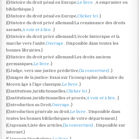
|{Histoire du droit pénal en Europe,
Le livre
. A emprunter en
bibliothèque.}
|{Histoire du droit pénal en Europe,
Clicker Ici
.}
|{Histoire du droit privé allemand/La renaissance des droits
savants,
A voir et à lire.
.}
|{Histoire du droit privé allemand/L’école historique et la
marche vers l’unité,
Ouvrage
. Disponible dans toutes les
bonnes librairies.}
|{Histoire du droit privé allemand/Les droits anciens
germaniques,
Le livre
.}
|{iJudge, vers une justice prédictive,
(la couverture)
.}
|{Images de la justice: Essai sur l’iconographie judiciaire du
Moyen âge à l’âge classique,
Le livre
.}
|{Institutions juridictionnelles,
Clicker Ici
.}
|{Institutions juridictionnelles et procès,
A voir et à lire.
.}
|{Introduction au Droit,
Ouvrage
.}
|{Introduction générale au droit,
Le livre
. Disponible dans
toutes les bonnes bibliothèques de votre département.}
|{Japonais/Liste des articles,
(la couverture)
. Disponible sur
internet.}
|{Japonais/Vocabulaire,
Le livre
.}