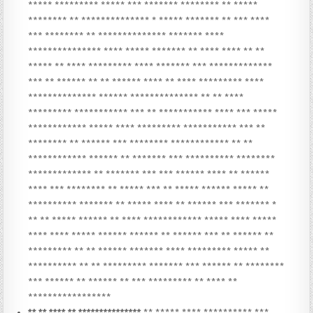
***** ********* ***** *** ******* ******** ** *****
******** ** ************** * ***** ******* ** *** ****
*** ******** ** ************** ******* ****
*************** **** ***** ******* ** **** **** ** **
***** ** **** ********* **** ******* *** *************
*** ** ****** ** ** ****** **** ** **** ********* ****
************** ****** ************** ** ** ****
********* *********** *** ** *********** **** *** *****
************ ***** **** ********* *********** *** **
******** ** ****** *** ******** ************ ** **
************ ****** ** ******* *** ********** ********
************* ** ******* *** *** ****** **** ** ******
**** *** ******** ** ***** *** ** ***** ****** ***** **
********** ******* ** ***** **** ** ****** *** ******* *
** ** ***** ****** ** **** ************ ***** **** *****
**** **** ***** ****** ****** ** ****** *** ** ****** **
********* ** ** ****** ******* **** ********* ***** **
********** ** ** ********* ******* *** ****** ** ********
*** ****** ** ****** ** *** ********* ** **** **
*****************
** ** **** ** ***************
** ***** **** ********** ***