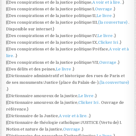
|{Des conspirations et de la justice politique,
A voir et à lire.
.}
|{Des conspirations et de la justice politique/I,
Ouvrage
.}
|{Des conspirations et de la justice politique/II,
Le livre
.}
|{Des conspirations et de la justice politique/III,
(la couverture)
.
Disponible sur internet.}
|{Des conspirations et de la justice politique/IV,
Le livre
.}
|{Des conspirations et de la justice politique/IX,
Clicker Ici
.}
|{Des conspirations et de la justice politique/Préface,
A voir et à
lire.
.}
|{Des conspirations et de la justice politique/VII,
Ouvrage
.}
|{Des délits et des peines,
Le livre
.}
|{Dictionnaire administratif et historique des rues de Paris et
de ses monuments/Justice (place du Palais-de-),
(la couverture)
.}
|{Dictionnaire amoureux de la justice,
Le livre
.}
|{Dictionnaire amoureux de la justice,
Clicker Ici
. Ouvrage de
référence.}
|{Dictionnaire de la Justice,
A voir et à lire.
.}
|{Dictionnaire de théologie catholique/JUSTICE (Vertu de) I.
Notion et nature de la justice,
Ouvrage
.}
|{Dictionnaire des proverbes (Quitard)/justice,
Le livre
.}