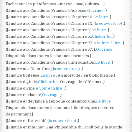
l’achat sur les plateformes Amazon, Fnac, Cultura ….}
|{Justice aux Canadiens-Français !/Adresse,
Ouvrage
.}
|{Justice aux Canadiens-Français !/Chapitre III,
Le livre
.}
|{Justice aux Canadiens-Français !/Chapitre IX,
(la couverture)
.}
|{Justice aux Canadiens-Français !/Chapitre V,
Le livre
.}
|{Justice aux Canadiens-Français !/Chapitre X,
Clicker Ici
.}
|{Justice aux Canadiens-Français !/Chapitre XI,
A voir et à lire.
.}
|{Justice aux Canadiens-Français !/Chapitre XVI,
Ouvrage
.
Disponible dans toutes les bonnes librairies.}
|{Justice aux Canadiens-Français !/Introduction,
Le livre
.}
|{Justice aux États-Unis,
(la couverture)
.}
|{Justice boiteuse,
Le livre
. A emprunter en bibliothèque.}
|{Justice digitale,
Clicker Ici
. Ouvrage de référence.}
|{Justice divine,
A voir et à lire.
.}
|{Justice et charité,
Ouvrage
.}
|{Justice et déviance à l’époque contemporaine,
Le livre
.
Disponible dans toutes les bonnes bibliothèques de votre
département.}
|{Justice et fraternité,
(la couverture)
.}
|{Justice et Internet, Une Philosophie du Droit pour le Monde