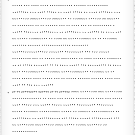
***** *** **** **** *********** ****** **********
******** *** **** ***** ** **** ***** ** **** ******* ***
******** ********** ******* ** ******* ****** ** ******
** ******** ** ** ****** *** ** **** *** ** ********* *
***** ******* ********* ** ******** ** ****** ** **** ***
** ***** ********* ** **** ** *********** ** ** *******
******* ****** ************** ********
***************** ******* ********* *** *** *****
********* *** ** ***** ** ******** ** **** ****** *******
** ** ***** ******* ** ** **** ***** *** ********* ** ****
**** *********** ******* ************* ******* ** **
**** ***** **** ***** *** ** ***** ****** ****** **** ***
**** ** *** *** ******
** ** ********* ****** ** ** ******
**** ******** *** ********
************** ** **** *** ***** ********* **** *** *****
**** ***** *** ***** ***** ****** ********* ********
***** ******* ********** ***** ** ****** *********** **
********* ** *********** *** ***** ***** ********** ***
** ******** ********* **** ***** ***** ******* **
************