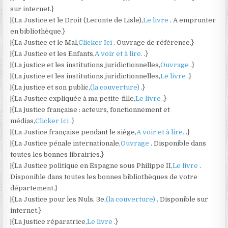
sur internet.}
|{La Justice et le Droit (Leconte de Lisle),
Le livre
. A emprunter
en bibliothèque.}
|{La Justice et le Mal,
Clicker Ici
. Ouvrage de référence.}
|{La Justice et les Enfants,
A voir et à lire.
.}
|{La justice et les institutions juridictionnelles,
Ouvrage
.}
|{La justice et les institutions juridictionnelles,
Le livre
.}
|{La justice et son public,
(la couverture)
.}
|{La Justice expliquée à ma petite-fille,
Le livre
.}
|{La justice française : acteurs, fonctionnement et
médias,
Clicker Ici
.}
|{La Justice française pendant le siège,
A voir et à lire.
.}
|{La Justice pénale internationale,
Ouvrage
. Disponible dans
toutes les bonnes librairies.}
|{La Justice politique en Espagne sous Philippe II,
Le livre
.
Disponible dans toutes les bonnes bibliothèques de votre
département.}
|{La Justice pour les Nuls, 3e,
(la couverture)
. Disponible sur
internet.}
|{La justice réparatrice,
Le livre
.}