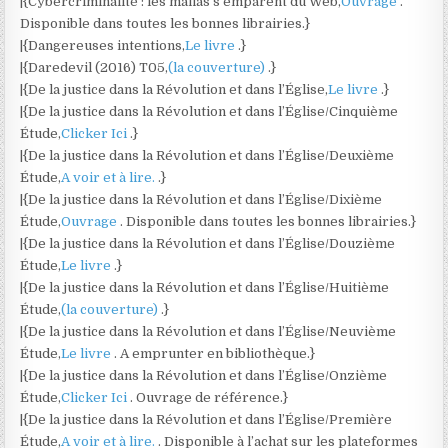
|{Cybercriminalité : les mafias s’emparent du Web,
Ouvrage
.
Disponible dans toutes les bonnes librairies.}
|{Dangereuses intentions,
Le livre
.}
|{Daredevil (2016) T05,
(la couverture)
.}
|{De la justice dans la Révolution et dans l’Église,
Le livre
.}
|{De la justice dans la Révolution et dans l’Église/Cinquième
Étude,
Clicker Ici
.}
|{De la justice dans la Révolution et dans l’Église/Deuxième
Étude,
A voir et à lire.
.}
|{De la justice dans la Révolution et dans l’Église/Dixième
Étude,
Ouvrage
. Disponible dans toutes les bonnes librairies.}
|{De la justice dans la Révolution et dans l’Église/Douzième
Étude,
Le livre
.}
|{De la justice dans la Révolution et dans l’Église/Huitième
Étude,
(la couverture)
.}
|{De la justice dans la Révolution et dans l’Église/Neuvième
Étude,
Le livre
. A emprunter en bibliothèque.}
|{De la justice dans la Révolution et dans l’Église/Onzième
Étude,
Clicker Ici
. Ouvrage de référence.}
|{De la justice dans la Révolution et dans l’Église/Première
Étude,
A voir et à lire.
. Disponible à l’achat sur les plateformes