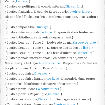
Virtuel,
Le livre
.}
|{Justice et politique : le couple infernal,
Clicker Ici
.}
|{Justice française, la Grande Escroquerie,
A voir et à lire.
.
Disponible à l’achat sur les plateformes Amazon, Fnac, Cultura
….}
|{Justice impossible,
Ouvrage
.}
|{Justice internationale,
Le livre
. Disponible dans toutes les
bonnes bibliothèques de votre département.}
|{Justice League – Tome 2 – L’odyssée du mal,
(la couverture)
.}
|{Justice League – Tome 5 – La guerre des ligues,
Le livre
.}
|{Justice League – Tome 8 – La Ligue d’Injustice,
Clicker Ici
.}
|{Justice pénale internationale Les nouveaux enjeux de
Nuremberg à La Haye,
A voir et à lire.
. Disponible à l’achat sur
les plateformes Amazon, Fnac, Cultura ….}
|{Justice populaire,
Ouvrage
.}
|{Justice populaire (Magon),
Le livre
. Disponible dans toutes
les bonnes bibliothèques de votre département.}
|{Justice pour Cross,
(la couverture)
.}
|{Justice pour la République,
Le livre
.}
|{Justice restaurative,
Clicker Ici
. Ouvrage de référence.}
|{L’administration déconcentrée,
A voir et à lire.
.}