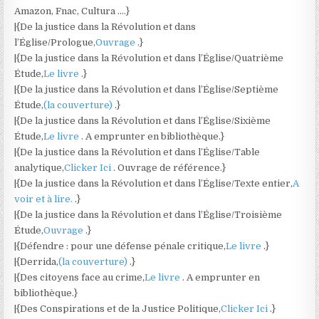
Amazon, Fnac, Cultura ….}
|{De la justice dans la Révolution et dans
l’Église/Prologue,
Ouvrage
.}
|{De la justice dans la Révolution et dans l’Église/Quatrième
Étude,
Le livre
.}
|{De la justice dans la Révolution et dans l’Église/Septième
Étude,
(la couverture)
.}
|{De la justice dans la Révolution et dans l’Église/Sixième
Étude,
Le livre
. A emprunter en bibliothèque.}
|{De la justice dans la Révolution et dans l’Église/Table
analytique,
Clicker Ici
. Ouvrage de référence.}
|{De la justice dans la Révolution et dans l’Église/Texte entier,
A
voir et à lire.
.}
|{De la justice dans la Révolution et dans l’Église/Troisième
Étude,
Ouvrage
.}
|{Défendre : pour une défense pénale critique,
Le livre
.}
|{Derrida,
(la couverture)
.}
|{Des citoyens face au crime,
Le livre
. A emprunter en
bibliothèque.}
|{Des Conspirations et de la Justice Politique,
Clicker Ici
.}