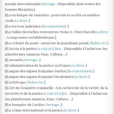
pénale internationale,
Ouvrage
. Disponible dans toutes les
bonnes librairies.}
|{La technique de cassation : pourvois et arrêts en matière
civile,
Le livre
.}
|{La terreur judiciaire,
(la couverture)
.}
|{La Vallée des belles rencontres, Tome 2 : Chez Harold,
Le livre
. A emprunter en bibliothèque.}
|{La volonté de punir : essai sur le populisme pénal,
Clicker Ici
.}
|{L’Accès à la justice,
A voir et à lire.
. Disponible à l’achat sur les
plateformes Amazon, Fnac, Cultura ….}
|{L’accusée,
Ouvrage
.}
|{L’administration de la justice en France,
Le livre
.}
|{Langue des signes française/Justice,
(la couverture)
.}
|{Langue des signes française/Vocabulaire,
Le livre
.}
|{L’arbitrage,
Clicker Ici
.}
|{L’Art de l’enquête criminelle : À la recherche de la vérité, de la
sécurité et de la justice,
A voir et à lire.
. Disponible à l’achat sur
les plateformes Amazon, Fnac, Cultura ….}
|{Le banquier de Lucifer,
Ouvrage
.}
|{Le crime international et la justice,
Le livre
.}