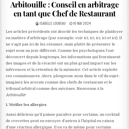
Arbitouille : Conseil en arbitrage
en tant que Chef de Restaurant
AUTHOR:
PUBLISHED
ISABELLE LOUBEAU
10 MAI 2024
DATE:
Les articles précédents ont abordé les techniques de plaidoyer
en matière d’arbitrage (par exemple, voir ici, ici, ici, ici et ici). Il
ne s’agit pas ici de les résumer, mais plutôt de présenter le
sujet sous un jour différent. Comme les psychologues l’ont
découvert depuis longtemps
, les informations qui fournissent
des images et de la vivacité ont un plus grand impact sur les
inférences et la rétention de la mémoire. Cet article exploite
ces connaissances. Alors, plongeons-nous dans le vif du sujet :
imaginez les avocats comme des chefs de restaurant et le
tribunal arbitral comme des mécènes. Bienvenue à la
Arbitouille
!
1. Vérifier les allergies
Aussi délicieux qu’il puisse paraître pour certains, un cocktail
de crevettes peut en envoyer d’autres à l’hôpital en raison
d’une réaction allergique. Il en va de même pour certains