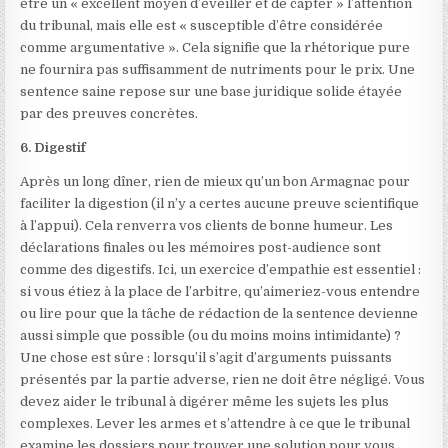
être un « excellent moyen d’éveiller et de capter » l’attention
du tribunal, mais elle est « susceptible d’être considérée
comme argumentative ». Cela signifie que la rhétorique pure
ne fournira pas suffisamment de nutriments pour le prix. Une
sentence saine repose sur une base juridique solide étayée
par des preuves concrètes.
6. Digestif
Après un long dîner, rien de mieux qu’un bon Armagnac pour
faciliter la digestion (il n’y a certes aucune preuve scientifique
à l’appui). Cela renverra vos clients de bonne humeur. Les
déclarations finales ou les mémoires post-audience sont
comme des digestifs. Ici, un exercice d’empathie est essentiel :
si vous étiez à la place de l’arbitre, qu’aimeriez-vous entendre
ou lire pour que la tâche de rédaction de la sentence devienne
aussi simple que possible (ou du moins moins intimidante) ?
Une chose est sûre : lorsqu’il s’agit d’arguments puissants
présentés par la partie adverse, rien ne doit être négligé. Vous
devez aider le tribunal à digérer même les sujets les plus
complexes. Lever les armes et s’attendre à ce que le tribunal
examine les dossiers pour trouver une solution pour vous