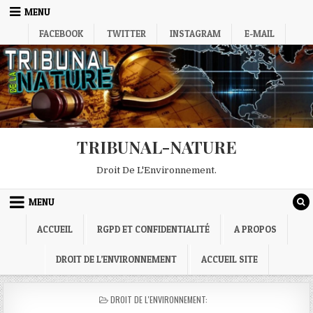
Skip
MENU
to
FACEBOOK
TWITTER
INSTAGRAM
E-MAIL
content
TRIBUNAL-NATURE
Droit De L'Environnement.
MENU
ACCUEIL
RGPD ET CONFIDENTIALITÉ
A PROPOS
DROIT DE L’ENVIRONNEMENT
ACCUEIL SITE
POSTED
DROIT DE L'ENVIRONNEMENT:
IN