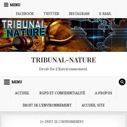
Skip
MENU
to
FACEBOOK
TWITTER
INSTAGRAM
E-MAIL
content
TRIBUNAL-NATURE
Droit De L'Environnement.
MENU
ACCUEIL
RGPD ET CONFIDENTIALITÉ
A PROPOS
DROIT DE L’ENVIRONNEMENT
ACCUEIL SITE
POSTED
DROIT DE L'ENVIRONNEMENT:
IN