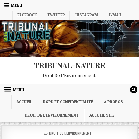
Skip
MENU
to
FACEBOOK
TWITTER
INSTAGRAM
E-MAIL
content
TRIBUNAL-NATURE
Droit De L'Environnement.
MENU
ACCUEIL
RGPD ET CONFIDENTIALITÉ
A PROPOS
DROIT DE L’ENVIRONNEMENT
ACCUEIL SITE
POSTED
DROIT DE L'ENVIRONNEMENT:
IN