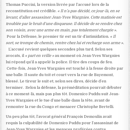
Thomas Puccini, la version livrée par l’accusé lors de la
reconstitution est crédible.
« Il n’a pas décidé, ce jour-là, en se
levant, d’aller assassiner Jean-Yves Wargnies. Cette matinée est
troublée par le bruit d’une disqueuse. Il décide de se rendre chez
son voisin, avec une arme en main, pas totalement chargée ».
Pour la Défense, le premier tir est un tir d’intimidation.
« Il
sort, se trompe de chemin, rentre chez lui et recharge son arme ».
L’accusé revient quelques secondes plus tard. Selon ses
avocats, il
« part en vrille »
au moment où Jean-Yves Wargnies
lui répond qu’il a appelé la police. Il tire des coups de feu.
Cette-fois, Jean-Yves Wargnies est touché à la fesse droite par
une balle. Il saute du toit et court vers la rue de Bayemont,
blessé. Le tireur le suit et, selon ses dires, décide d’en
terminer. Selon la défense, la préméditation pourrait débuter
à ce moment-là, mais pas plus tôt. Domenico Puddu suit Jean-
Yves Wargnies et le tue d’une balle dans la tête, avant de
remonter la rue du Congo et menacer Christophe Bertelli.
Un peu plus tôt, l’avocat général François Demoulin avait
requis la culpabilité de Domenico Puddu pour l’assassinat de
Jean-Yves Wargnies et les menaces proférées contre