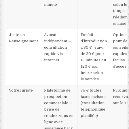
minute
selon le
temps
réellem
engagé
Juste un
Avocat
Forfait
Optimis
Renseignement
indépendant —
d’introduction
pour de
consultation
à 30 € ; suivi
conseils
rapide via
de 20 € pour
rapides 
internet
15 minutes ou
faciles
120 € par
d’accès
heure selon
le service
VotreJuriste
Plateforme de
75 € toutes
Prix ind
prospection
taxes incluses
réserva
commerciale —
(consultation
sur le si
prise de
téléphonique
rendez-vous en
planifiée)
ligne avec
assistance back