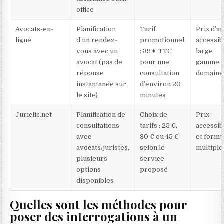
office
Avocats-en-
Planification
Tarif
Prix d’a
ligne
d’un rendez-
promotionnel
accessib
vous avec un
: 39 € TTC
large
avocat (pas de
pour une
gamme 
réponse
consultation
domaine
instantanée sur
d’environ 20
le site)
minutes
Juriclic.net
Planification de
Choix de
Prix
consultations
tarifs : 25 €,
accessib
avec
30 € ou 45 €
et formu
avocats/juristes,
selon le
multiple
plusieurs
service
options
proposé
disponibles
Quelles sont les méthodes pour
poser des interrogations à un