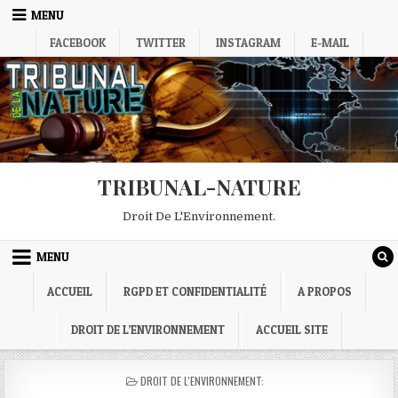
Skip
MENU
to
FACEBOOK
TWITTER
INSTAGRAM
E-MAIL
content
TRIBUNAL-NATURE
Droit De L'Environnement.
MENU
ACCUEIL
RGPD ET CONFIDENTIALITÉ
A PROPOS
DROIT DE L’ENVIRONNEMENT
ACCUEIL SITE
POSTED
DROIT DE L'ENVIRONNEMENT:
IN