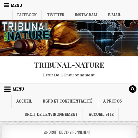
Skip
MENU
to
FACEBOOK
TWITTER
INSTAGRAM
E-MAIL
content
TRIBUNAL-NATURE
Droit De L'Environnement.
MENU
ACCUEIL
RGPD ET CONFIDENTIALITÉ
A PROPOS
DROIT DE L’ENVIRONNEMENT
ACCUEIL SITE
POSTED
DROIT DE L'ENVIRONNEMENT:
IN