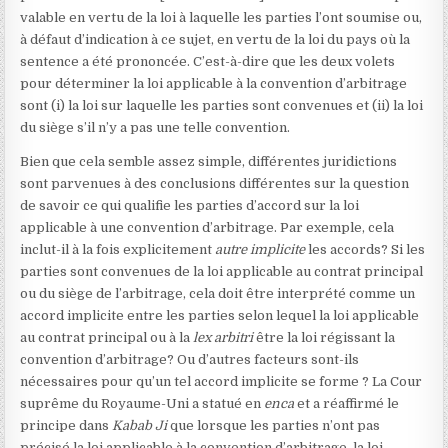
valable en vertu de la loi à laquelle les parties l’ont soumise ou,
à défaut d’indication à ce sujet, en vertu de la loi du pays où la
sentence a été prononcée. C’est-à-dire que les deux volets
pour déterminer la loi applicable à la convention d’arbitrage
sont (i) la loi sur laquelle les parties sont convenues et (ii) la loi
du siège s’il n’y a pas une telle convention.
Bien que cela semble assez simple, différentes juridictions
sont parvenues à des conclusions différentes sur la question
de savoir ce qui qualifie les parties d’accord sur la loi
applicable à une convention d’arbitrage. Par exemple, cela
inclut-il à la fois explicitement
autre
implicite
les accords? Si les
parties sont convenues de la loi applicable au contrat principal
ou du siège de l’arbitrage, cela doit être interprété comme un
accord implicite entre les parties selon lequel la loi applicable
au contrat principal ou à la
lex arbitri
être la loi régissant la
convention d’arbitrage? Ou d’autres facteurs sont-ils
nécessaires pour qu’un tel accord implicite se forme ? La Cour
suprême du Royaume-Uni a statué en
enca
et a réaffirmé le
principe dans
Kabab Ji
que lorsque les parties n’ont pas
précisé la loi applicable à la convention d’arbitrage, la loi