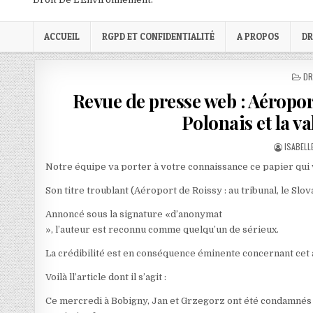
ACCUEIL
RGPD ET CONFIDENTIALITÉ
A PROPOS
DR
PO
DR
IN
Revue de presse web : Aéroport
Polonais et la v
AUTHOR
ISABELL
Notre équipe va porter à votre connaissance ce papier qui vi
Son titre troublant (Aéroport de Roissy : au tribunal, le Slo
Annoncé sous la signature «d’anonymat
», l’auteur est reconnu comme quelqu’un de sérieux.
La crédibilité est en conséquence éminente concernant cet a
Voilà ll’article dont il s’agit :
Ce mercredi à Bobigny, Jan et Grzegorz ont été condamnés 