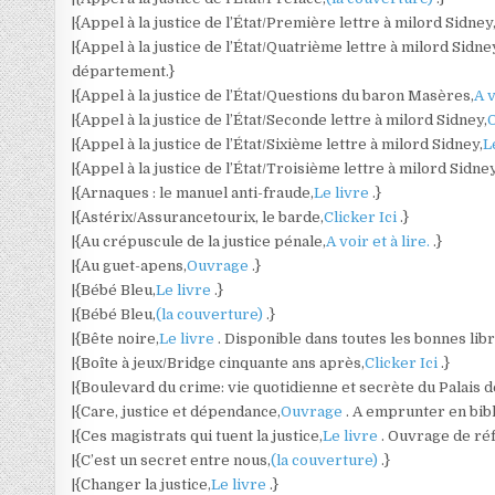
|{Appel à la justice de l’État/Première lettre à milord Sidney
|{Appel à la justice de l’État/Quatrième lettre à milord Sidne
département.}
|{Appel à la justice de l’État/Questions du baron Masères,
A v
|{Appel à la justice de l’État/Seconde lettre à milord Sidney,
|{Appel à la justice de l’État/Sixième lettre à milord Sidney,
L
|{Appel à la justice de l’État/Troisième lettre à milord Sidney
|{Arnaques : le manuel anti-fraude,
Le livre
.}
|{Astérix/Assurancetourix, le barde,
Clicker Ici
.}
|{Au crépuscule de la justice pénale,
A voir et à lire.
.}
|{Au guet-apens,
Ouvrage
.}
|{Bébé Bleu,
Le livre
.}
|{Bébé Bleu,
(la couverture)
.}
|{Bête noire,
Le livre
. Disponible dans toutes les bonnes libr
|{Boîte à jeux/Bridge cinquante ans après,
Clicker Ici
.}
|{Boulevard du crime: vie quotidienne et secrète du Palais de
|{Care, justice et dépendance,
Ouvrage
. A emprunter en bib
|{Ces magistrats qui tuent la justice,
Le livre
. Ouvrage de ré
|{C’est un secret entre nous,
(la couverture)
.}
|{Changer la justice,
Le livre
.}