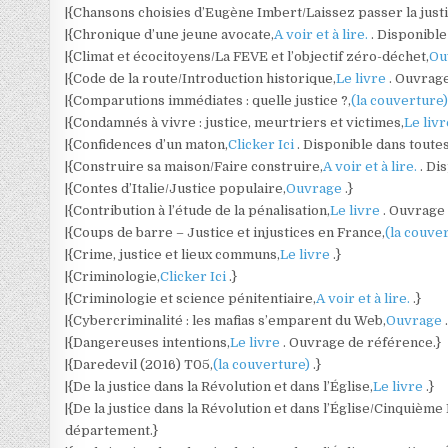
|{Chansons choisies d’Eugène Imbert/Laissez passer la justi
|{Chronique d’une jeune avocate,
A voir et à lire.
. Disponible
|{Climat et écocitoyens/La FEVE et l’objectif zéro-déchet,
Ou
|{Code de la route/Introduction historique,
Le livre
. Ouvrag
|{Comparutions immédiates : quelle justice ?,
(la couverture
|{Condamnés à vivre : justice, meurtriers et victimes,
Le liv
|{Confidences d’un maton,
Clicker Ici
. Disponible dans toute
|{Construire sa maison/Faire construire,
A voir et à lire.
. Di
|{Contes d’Italie/Justice populaire,
Ouvrage
.}
|{Contribution à l’étude de la pénalisation,
Le livre
. Ouvrage
|{Coups de barre – Justice et injustices en France,
(la couve
|{Crime, justice et lieux communs,
Le livre
.}
|{Criminologie,
Clicker Ici
.}
|{Criminologie et science pénitentiaire,
A voir et à lire.
.}
|{Cybercriminalité : les mafias s’emparent du Web,
Ouvrage
|{Dangereuses intentions,
Le livre
. Ouvrage de référence.}
|{Daredevil (2016) T05,
(la couverture)
.}
|{De la justice dans la Révolution et dans l’Église,
Le livre
.}
|{De la justice dans la Révolution et dans l’Église/Cinquième
département.}