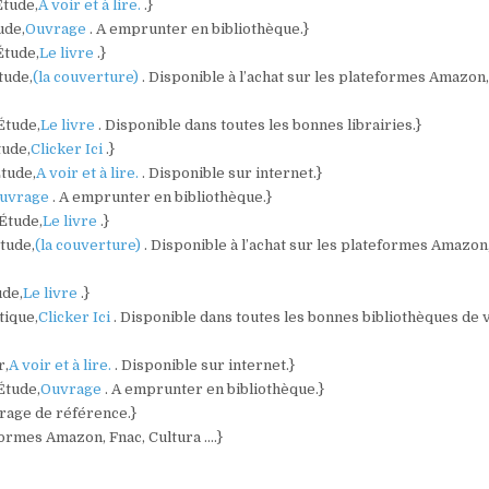
Étude,
A voir et à lire.
.}
ude,
Ouvrage
. A emprunter en bibliothèque.}
Étude,
Le livre
.}
tude,
(la couverture)
. Disponible à l’achat sur les plateformes Amazon,
Étude,
Le livre
. Disponible dans toutes les bonnes librairies.}
tude,
Clicker Ici
.}
Étude,
A voir et à lire.
. Disponible sur internet.}
uvrage
. A emprunter en bibliothèque.}
 Étude,
Le livre
.}
Étude,
(la couverture)
. Disponible à l’achat sur les plateformes Amazon
ude,
Le livre
.}
tique,
Clicker Ici
. Disponible dans toutes les bonnes bibliothèques de 
r,
A voir et à lire.
. Disponible sur internet.}
 Étude,
Ouvrage
. A emprunter en bibliothèque.}
rage de référence.}
eformes Amazon, Fnac, Cultura ….}