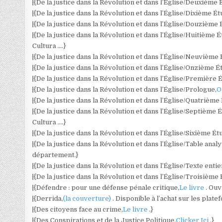
|{De la justice dans la Révolution et dans l’Église/Deuxième 
|{De la justice dans la Révolution et dans l’Église/Dixième Ét
|{De la justice dans la Révolution et dans l’Église/Douzième 
|{De la justice dans la Révolution et dans l’Église/Huitième É
Cultura ….}
|{De la justice dans la Révolution et dans l’Église/Neuvième 
|{De la justice dans la Révolution et dans l’Église/Onzième É
|{De la justice dans la Révolution et dans l’Église/Première 
|{De la justice dans la Révolution et dans l’Église/Prologue,
O
|{De la justice dans la Révolution et dans l’Église/Quatrième
|{De la justice dans la Révolution et dans l’Église/Septième 
Cultura ….}
|{De la justice dans la Révolution et dans l’Église/Sixième Ét
|{De la justice dans la Révolution et dans l’Église/Table analy
département.}
|{De la justice dans la Révolution et dans l’Église/Texte entie
|{De la justice dans la Révolution et dans l’Église/Troisième
|{Défendre : pour une défense pénale critique,
Le livre
. Ouv
|{Derrida,
(la couverture)
. Disponible à l’achat sur les plat
|{Des citoyens face au crime,
Le livre
.}
|{Des Conspirations et de la Justice Politique,
Clicker Ici
.}