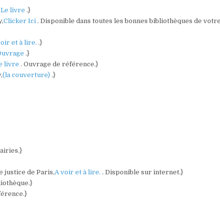
,
Le livre
.}
y,
Clicker Ici
. Disponible dans toutes les bonnes bibliothèques de votr
oir et à lire.
.}
Ouvrage
.}
e livre
. Ouvrage de référence.}
,
(la couverture)
.}
airies.}
 justice de Paris,
A voir et à lire.
. Disponible sur internet.}
liothèque.}
férence.}