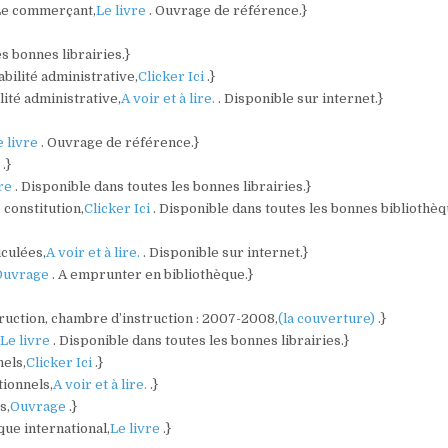
/Le commerçant,
Le livre
. Ouvrage de référence.}
es bonnes librairies.}
bilité administrative,
Clicker Ici
.}
lité administrative,
A voir et à lire.
. Disponible sur internet.}
e livre
. Ouvrage de référence.}
)
.}
vre
. Disponible dans toutes les bonnes librairies.}
 constitution,
Clicker Ici
. Disponible dans toutes les bonnes bibliothè
culées,
A voir et à lire.
. Disponible sur internet.}
Ouvrage
. A emprunter en bibliothèque.}
struction, chambre d’instruction : 2007-2008,
(la couverture)
.}
,
Le livre
. Disponible dans toutes les bonnes librairies.}
nels,
Clicker Ici
.}
tionnels,
A voir et à lire.
.}
s,
Ouvrage
.}
ique international,
Le livre
.}