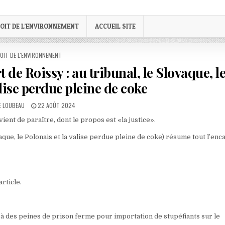
OIT DE L’ENVIRONNEMENT
ACCUEIL SITE
STED
OIT DE L'ENVIRONNEMENT:
 de Roissy : au tribunal, le Slovaque, l
alise perdue pleine de coke
:
PUBLISHED
E LOUBEAU
22 AOÛT 2024
DATE:
ent de paraître, dont le propos est «la justice».
vaque, le Polonais et la valise perdue pleine de coke) résume tout l’enca
rticle.
à des peines de prison ferme pour importation de stupéfiants sur le