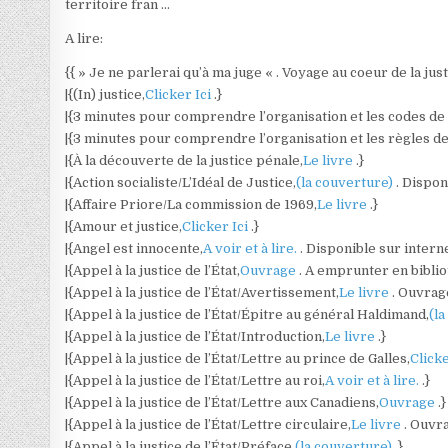
territoire fran …
A lire:
{{ » Je ne parlerai qu’à ma juge « . Voyage au coeur de la jus
|{(In) justice,
Clicker Ici
.}
|{3 minutes pour comprendre l’organisation et les codes de l
|{3 minutes pour comprendre l’organisation et les règles de 
|{À la découverte de la justice pénale,
Le livre
.}
|{Action socialiste/L’Idéal de Justice,
(la couverture)
. Dispon
|{Affaire Priore/La commission de 1969,
Le livre
.}
|{Amour et justice,
Clicker Ici
.}
|{Angel est innocente,
A voir et à lire.
. Disponible sur interne
|{Appel à la justice de l’État,
Ouvrage
. A emprunter en bibli
|{Appel à la justice de l’État/Avertissement,
Le livre
. Ouvrag
|{Appel à la justice de l’État/Épitre au général Haldimand,
(l
|{Appel à la justice de l’État/Introduction,
Le livre
.}
|{Appel à la justice de l’État/Lettre au prince de Galles,
Clicke
|{Appel à la justice de l’État/Lettre au roi,
A voir et à lire.
.}
|{Appel à la justice de l’État/Lettre aux Canadiens,
Ouvrage
.}
|{Appel à la justice de l’État/Lettre circulaire,
Le livre
. Ouvr
|{Appel à la justice de l’État/Préface,
(la couverture)
.}