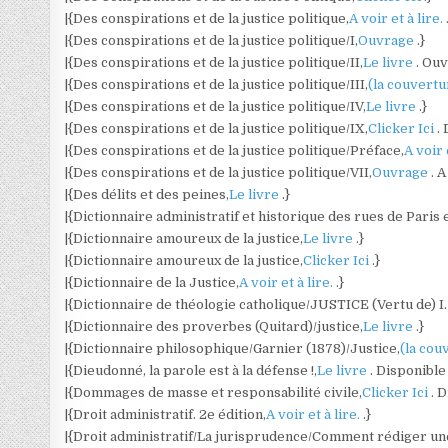
|{Des conspirations et de la justice politique,
A voir et à lire.
|{Des conspirations et de la justice politique/I,
Ouvrage
.}
|{Des conspirations et de la justice politique/II,
Le livre
. Ou
|{Des conspirations et de la justice politique/III,
(la couvert
|{Des conspirations et de la justice politique/IV,
Le livre
.}
|{Des conspirations et de la justice politique/IX,
Clicker Ici
.
|{Des conspirations et de la justice politique/Préface,
A voir 
|{Des conspirations et de la justice politique/VII,
Ouvrage
. 
|{Des délits et des peines,
Le livre
.}
|{Dictionnaire administratif et historique des rues de Paris
|{Dictionnaire amoureux de la justice,
Le livre
.}
|{Dictionnaire amoureux de la justice,
Clicker Ici
.}
|{Dictionnaire de la Justice,
A voir et à lire.
.}
|{Dictionnaire de théologie catholique/JUSTICE (Vertu de) I. 
|{Dictionnaire des proverbes (Quitard)/justice,
Le livre
.}
|{Dictionnaire philosophique/Garnier (1878)/Justice,
(la cou
|{Dieudonné, la parole est à la défense !,
Le livre
. Disponible
|{Dommages de masse et responsabilité civile,
Clicker Ici
. 
|{Droit administratif. 2e édition,
A voir et à lire.
.}
|{Droit administratif/La jurisprudence/Comment rédiger une