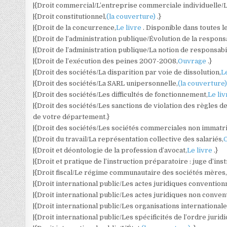
|{Droit commercial/L’entreprise commerciale individuelle
|{Droit constitutionnel,
(la couverture)
.}
|{Droit de la concurrence,
Le livre
. Disponible dans toutes l
|{Droit de l’administration publique/Évolution de la responsa
|{Droit de l’administration publique/La notion de responsabi
|{Droit de l’exécution des peines 2007-2008,
Ouvrage
.}
|{Droit des sociétés/La disparition par voie de dissolution,
L
|{Droit des sociétés/La SARL unipersonnelle,
(la couverture
|{Droit des sociétés/Les difficultés de fonctionnement,
Le li
|{Droit des sociétés/Les sanctions de violation des règles de
de votre département.}
|{Droit des sociétés/Les sociétés commerciales non immatri
|{Droit du travail/La représentation collective des salariés,
|{Droit et déontologie de la profession d’avocat,
Le livre
.}
|{Droit et pratique de l’instruction préparatoire : juge d’in
|{Droit fiscal/Le régime communautaire des sociétés mères
|{Droit international public/Les actes juridiques convention
|{Droit international public/Les actes juridiques non conven
|{Droit international public/Les organisations internationale
|{Droit international public/Les spécificités de l’ordre jurid