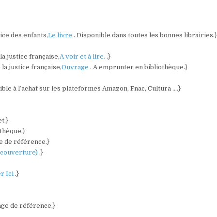
tice des enfants,
Le livre
. Disponible dans toutes les bonnes librairies.
a justice française,
A voir et à lire.
.}
la justice française,
Ouvrage
. A emprunter en bibliothèque.}
ible à l’achat sur les plateformes Amazon, Fnac, Cultura ….}
t.}
othèque.}
e de référence.}
a couverture)
.}
r Ici
.}
age de référence.}