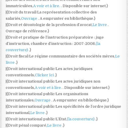
immatriculées,
A voir et à lire.
. Disponible sur internet.}
|{Droit du travail/La représentation collective des
salariés,
Ouvrage
. A emprunter en bibliothèque.}
|{Droit et déontologie de la profession d’avocat,
Le livre
.
Ouvrage de référence.}
|{Droit et pratique de l’instruction préparatoire : juge
d’instruction, chambre d’instruction : 2007-2008,
(la
couverture)
.}
|{Droit fiscal/Le régime communautaire des sociétés mères,
Le
livre
.}
|{Droit international public/Les actes juridiques
conventionnels,
Clicker Ici
.}
|{Droit international public/Les actes juridiques non
conventionnels,
A voir et à lire.
. Disponible sur internet.}
|{Droit international public/Les organisations
internationales,
Ouvrage
. A emprunter en bibliothèque.}
|{Droit international public/Les spécificités de l’ordre juridique
international,
Le livre
.}
|{Droit international public/L’État,
(la couverture)
.}
|{Droit pénal comparé,
Le livre
.}