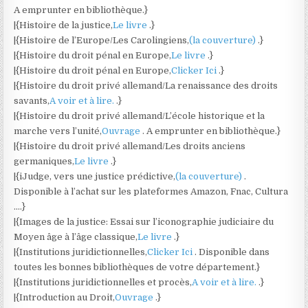
A emprunter en bibliothèque.}
|{Histoire de la justice,
Le livre
.}
|{Histoire de l’Europe/Les Carolingiens,
(la couverture)
.}
|{Histoire du droit pénal en Europe,
Le livre
.}
|{Histoire du droit pénal en Europe,
Clicker Ici
.}
|{Histoire du droit privé allemand/La renaissance des droits
savants,
A voir et à lire.
.}
|{Histoire du droit privé allemand/L’école historique et la
marche vers l’unité,
Ouvrage
. A emprunter en bibliothèque.}
|{Histoire du droit privé allemand/Les droits anciens
germaniques,
Le livre
.}
|{iJudge, vers une justice prédictive,
(la couverture)
.
Disponible à l’achat sur les plateformes Amazon, Fnac, Cultura
….}
|{Images de la justice: Essai sur l’iconographie judiciaire du
Moyen âge à l’âge classique,
Le livre
.}
|{Institutions juridictionnelles,
Clicker Ici
. Disponible dans
toutes les bonnes bibliothèques de votre département.}
|{Institutions juridictionnelles et procès,
A voir et à lire.
.}
|{Introduction au Droit,
Ouvrage
.}