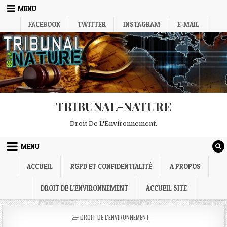
Skip
MENU
to
FACEBOOK
TWITTER
INSTAGRAM
E-MAIL
content
TRIBUNAL-NATURE
Droit De L'Environnement.
MENU
ACCUEIL
RGPD ET CONFIDENTIALITÉ
A PROPOS
DROIT DE L’ENVIRONNEMENT
ACCUEIL SITE
POSTED
DROIT DE L'ENVIRONNEMENT:
IN