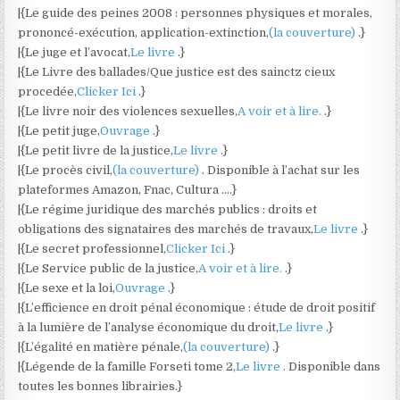
|{Le guide des peines 2008 : personnes physiques et morales,
prononcé-exécution, application-extinction,
(la couverture)
.}
|{Le juge et l’avocat,
Le livre
.}
|{Le Livre des ballades/Que justice est des sainctz cieux
procedée,
Clicker Ici
.}
|{Le livre noir des violences sexuelles,
A voir et à lire.
.}
|{Le petit juge,
Ouvrage
.}
|{Le petit livre de la justice,
Le livre
.}
|{Le procès civil,
(la couverture)
. Disponible à l’achat sur les
plateformes Amazon, Fnac, Cultura ….}
|{Le régime juridique des marchés publics : droits et
obligations des signataires des marchés de travaux,
Le livre
.}
|{Le secret professionnel,
Clicker Ici
.}
|{Le Service public de la justice,
A voir et à lire.
.}
|{Le sexe et la loi,
Ouvrage
.}
|{L’efficience en droit pénal économique : étude de droit positif
à la lumière de l’analyse économique du droit,
Le livre
.}
|{L’égalité en matière pénale,
(la couverture)
.}
|{Légende de la famille Forseti tome 2,
Le livre
. Disponible dans
toutes les bonnes librairies.}