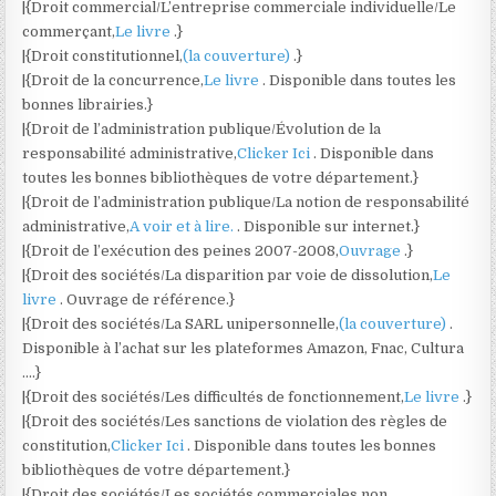
|{Droit commercial/L’entreprise commerciale individuelle/Le
commerçant,
Le livre
.}
|{Droit constitutionnel,
(la couverture)
.}
|{Droit de la concurrence,
Le livre
. Disponible dans toutes les
bonnes librairies.}
|{Droit de l’administration publique/Évolution de la
responsabilité administrative,
Clicker Ici
. Disponible dans
toutes les bonnes bibliothèques de votre département.}
|{Droit de l’administration publique/La notion de responsabilité
administrative,
A voir et à lire.
. Disponible sur internet.}
|{Droit de l’exécution des peines 2007-2008,
Ouvrage
.}
|{Droit des sociétés/La disparition par voie de dissolution,
Le
livre
. Ouvrage de référence.}
|{Droit des sociétés/La SARL unipersonnelle,
(la couverture)
.
Disponible à l’achat sur les plateformes Amazon, Fnac, Cultura
….}
|{Droit des sociétés/Les difficultés de fonctionnement,
Le livre
.}
|{Droit des sociétés/Les sanctions de violation des règles de
constitution,
Clicker Ici
. Disponible dans toutes les bonnes
bibliothèques de votre département.}
|{Droit des sociétés/Les sociétés commerciales non