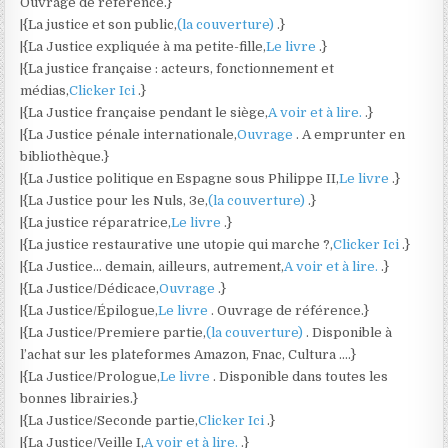
Ouvrage de référence.}
|{La justice et son public,
(la couverture)
.}
|{La Justice expliquée à ma petite-fille,
Le livre
.}
|{La justice française : acteurs, fonctionnement et
médias,
Clicker Ici
.}
|{La Justice française pendant le siège,
A voir et à lire.
.}
|{La Justice pénale internationale,
Ouvrage
. A emprunter en
bibliothèque.}
|{La Justice politique en Espagne sous Philippe II,
Le livre
.}
|{La Justice pour les Nuls, 3e,
(la couverture)
.}
|{La justice réparatrice,
Le livre
.}
|{La justice restaurative une utopie qui marche ?,
Clicker Ici
.}
|{La Justice… demain, ailleurs, autrement,
A voir et à lire.
.}
|{La Justice/Dédicace,
Ouvrage
.}
|{La Justice/Épilogue,
Le livre
. Ouvrage de référence.}
|{La Justice/Premiere partie,
(la couverture)
. Disponible à
l’achat sur les plateformes Amazon, Fnac, Cultura ….}
|{La Justice/Prologue,
Le livre
. Disponible dans toutes les
bonnes librairies.}
|{La Justice/Seconde partie,
Clicker Ici
.}
|{La Justice/Veille I,
A voir et à lire.
.}