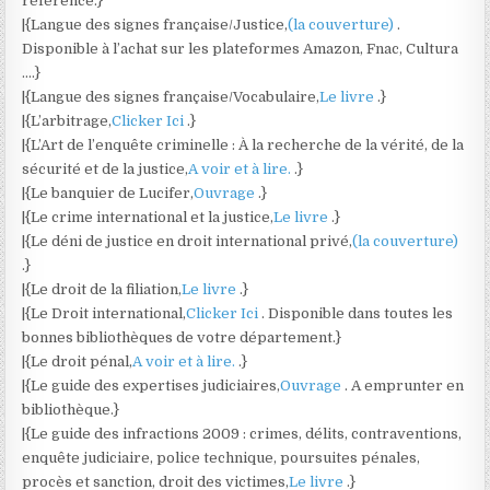
référence.}
|{Langue des signes française/Justice,
(la couverture)
.
Disponible à l’achat sur les plateformes Amazon, Fnac, Cultura
….}
|{Langue des signes française/Vocabulaire,
Le livre
.}
|{L’arbitrage,
Clicker Ici
.}
|{L’Art de l’enquête criminelle : À la recherche de la vérité, de la
sécurité et de la justice,
A voir et à lire.
.}
|{Le banquier de Lucifer,
Ouvrage
.}
|{Le crime international et la justice,
Le livre
.}
|{Le déni de justice en droit international privé,
(la couverture)
.}
|{Le droit de la filiation,
Le livre
.}
|{Le Droit international,
Clicker Ici
. Disponible dans toutes les
bonnes bibliothèques de votre département.}
|{Le droit pénal,
A voir et à lire.
.}
|{Le guide des expertises judiciaires,
Ouvrage
. A emprunter en
bibliothèque.}
|{Le guide des infractions 2009 : crimes, délits, contraventions,
enquête judiciaire, police technique, poursuites pénales,
procès et sanction, droit des victimes,
Le livre
.}