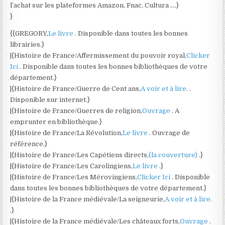
l’achat sur les plateformes Amazon, Fnac, Cultura ….}
}
{{GREGORY,
Le livre
. Disponible dans toutes les bonnes
librairies.}
|{Histoire de France/Affermissement du pouvoir royal,
Clicker
Ici
. Disponible dans toutes les bonnes bibliothèques de votre
département.}
|{Histoire de France/Guerre de Cent ans,
A voir et à lire.
.
Disponible sur internet.}
|{Histoire de France/Guerres de religion,
Ouvrage
. A
emprunter en bibliothèque.}
|{Histoire de France/La Révolution,
Le livre
. Ouvrage de
référence.}
|{Histoire de France/Les Capétiens directs,
(la couverture)
.}
|{Histoire de France/Les Carolingiens,
Le livre
.}
|{Histoire de France/Les Mérovingiens,
Clicker Ici
. Disponible
dans toutes les bonnes bibliothèques de votre département.}
|{Histoire de la France médiévale/La seigneurie,
A voir et à lire.
.}
|{Histoire de la France médiévale/Les châteaux forts,
Ouvrage
.