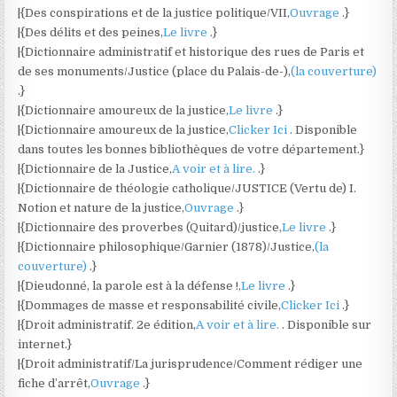
|{Des conspirations et de la justice politique/VII,
Ouvrage
.}
|{Des délits et des peines,
Le livre
.}
|{Dictionnaire administratif et historique des rues de Paris et
de ses monuments/Justice (place du Palais-de-),
(la couverture)
.}
|{Dictionnaire amoureux de la justice,
Le livre
.}
|{Dictionnaire amoureux de la justice,
Clicker Ici
. Disponible
dans toutes les bonnes bibliothèques de votre département.}
|{Dictionnaire de la Justice,
A voir et à lire.
.}
|{Dictionnaire de théologie catholique/JUSTICE (Vertu de) I.
Notion et nature de la justice,
Ouvrage
.}
|{Dictionnaire des proverbes (Quitard)/justice,
Le livre
.}
|{Dictionnaire philosophique/Garnier (1878)/Justice,
(la
couverture)
.}
|{Dieudonné, la parole est à la défense !,
Le livre
.}
|{Dommages de masse et responsabilité civile,
Clicker Ici
.}
|{Droit administratif. 2e édition,
A voir et à lire.
. Disponible sur
internet.}
|{Droit administratif/La jurisprudence/Comment rédiger une
fiche d’arrêt,
Ouvrage
.}