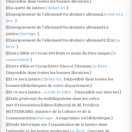
Disponible dans toutes les bonnes librairies.}
|{En-quête de justice,
Clicker Ici
.}
|{Enseignement de l’allemand/Vocabulaire allemand,
A voir et à
lire.
.}
|{Enseignement de l’allemand/Vocabulaire allemand/La
justice,
Ouvrage
.}
|{Enseignement de l’allemand/Vocabulaire allemand/L’État,
Le
livre
.}
|{Entre Bible et Coran/Attributs et noms du Dieu unique,
(la
couverture)
.}
|{Entre Bible et Coran/Entre Dieu et l’Homme,
Le livre
.
Disponible dans toutes les bonnes librairies.}
|{Et ce sera justice,
Clicker Ici
. Disponible dans toutes les
bonnes bibliothèques de votre département.}
|{Et ce sera justice…,
A voir et à lire.
. Disponible sur internet.}
|{États généraux du multilinguisme dans les outre-
mer/Présentation/Éditos/Éditorial de M. Frédéric
MITTERRAND, ministre de la Culture et de la
Communication,
Ouvrage
. A emprunter en bibliothèque.}
|{Étude historique sur l’organisation de la justice dans
l’antiquité et les temps modernes,
Le livre
. Ouvrage de