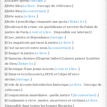
|{Au guet-apens,
Ouvrage
.}
|{Bébé Bleu,
Le livre
. Ouvrage de référence.}
|{Bébé Bleu,
(la couverture)
.}
|{Bête noire,
Le livre
.}
|{Boîte à jeux/Bridge cinquante ans après,
Clicker Ici
.}
|{Boulevard du crime: vie quotidienne et secrète du Palais de
justice de Paris,
A voir et à lire.
. Disponible sur internet.}
|{Care, justice et dépendance,
Ouvrage
.}
|{Ces magistrats qui tuent la justice,
Le livre
.}
|{C’est un secret entre nous,
(la couverture)
.}
|{Changer la justice,
Le livre
.}
|{Chansons choisies d’Eugène Imbert/Laissez passer la justice
de Dieu,
Clicker Ici
.}
|{Chronique d’une jeune avocate,
A voir et à lire.
.}
|{Climat et écocitoyens/La FEVE et l’objectif zéro-
déchet,
Ouvrage
.}
|{Code de la route/Introduction historique,
Le livre
. Ouvrage de
référence.}
|{Comparutions immédiates : quelle justice ?,
(la couverture)
.}
|{Condamnés à vivre : justice, meurtriers et victimes,
Le livre
.
Disponible dans toutes les bonnes librairies.}