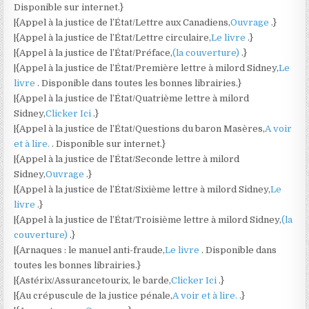
Disponible sur internet.}
|{Appel à la justice de l’État/Lettre aux Canadiens,
Ouvrage
.}
|{Appel à la justice de l’État/Lettre circulaire,
Le livre
.}
|{Appel à la justice de l’État/Préface,
(la couverture)
.}
|{Appel à la justice de l’État/Première lettre à milord Sidney,
Le
livre
. Disponible dans toutes les bonnes librairies.}
|{Appel à la justice de l’État/Quatrième lettre à milord
Sidney,
Clicker Ici
.}
|{Appel à la justice de l’État/Questions du baron Masères,
A voir
et à lire.
. Disponible sur internet.}
|{Appel à la justice de l’État/Seconde lettre à milord
Sidney,
Ouvrage
.}
|{Appel à la justice de l’État/Sixième lettre à milord Sidney,
Le
livre
.}
|{Appel à la justice de l’État/Troisième lettre à milord Sidney,
(la
couverture)
.}
|{Arnaques : le manuel anti-fraude,
Le livre
. Disponible dans
toutes les bonnes librairies.}
|{Astérix/Assurancetourix, le barde,
Clicker Ici
.}
|{Au crépuscule de la justice pénale,
A voir et à lire.
.}