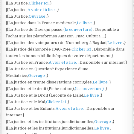
|{La Justice,
Clicker Ici
.}
|{La justice,
A voir et à lire.
.}
|{La Justice,
Ouvrage
.}
|{La justice dans la France médiévale,
Le livre
.}
|{La Justice de Dieu qui passe,
(la couverture)
. Disponible à
l’achat sur les plateformes Amazon, Fnac, Cultura ….}
|{La justice des vainqueurs : de Nuremberg à Bagdad,
Le livre
.}
|{La justice déshonorée 1940-1944,
Clicker Ici
. Disponible dans
toutes les bonnes bibliothèques de votre département.}
|{La Justice en France,
A voir et à lire.
. Disponible sur internet.}
|{La Justice en Question? Experience d’une
Mediatrice,
Ouvrage
.}
|{La justice en trente dissertations corrigées,
Le livre
.}
|{La justice et le droit (Fiche notion),
(la couverture)
.}
|{La Justice et le Droit (Leconte de Lisle),
Le livre
.}
|{La Justice et le Mal,
Clicker Ici
.}
|{La Justice et les Enfants,
A voir et à lire.
. Disponible sur
internet.}
|{La justice et les institutions juridictionnelles,
Ouvrage
.}
|{La justice et les institutions juridictionnelles,
Le livre
.