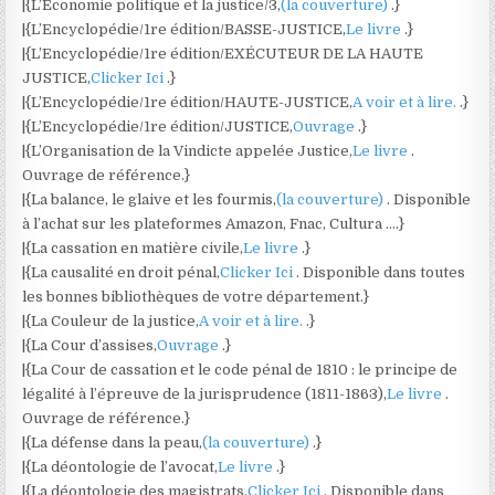
|{L’Économie politique et la justice/3,
(la couverture)
.}
|{L’Encyclopédie/1re édition/BASSE-JUSTICE,
Le livre
.}
|{L’Encyclopédie/1re édition/EXÉCUTEUR DE LA HAUTE
JUSTICE,
Clicker Ici
.}
|{L’Encyclopédie/1re édition/HAUTE-JUSTICE,
A voir et à lire.
.}
|{L’Encyclopédie/1re édition/JUSTICE,
Ouvrage
.}
|{L’Organisation de la Vindicte appelée Justice,
Le livre
.
Ouvrage de référence.}
|{La balance, le glaive et les fourmis,
(la couverture)
. Disponible
à l’achat sur les plateformes Amazon, Fnac, Cultura ….}
|{La cassation en matière civile,
Le livre
.}
|{La causalité en droit pénal,
Clicker Ici
. Disponible dans toutes
les bonnes bibliothèques de votre département.}
|{La Couleur de la justice,
A voir et à lire.
.}
|{La Cour d’assises,
Ouvrage
.}
|{La Cour de cassation et le code pénal de 1810 : le principe de
légalité à l’épreuve de la jurisprudence (1811-1863),
Le livre
.
Ouvrage de référence.}
|{La défense dans la peau,
(la couverture)
.}
|{La déontologie de l’avocat,
Le livre
.}
|{La déontologie des magistrats,
Clicker Ici
. Disponible dans