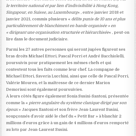
le territoire national et par lien d’indivisibilité à Hong Kong,
Singapour, en Suisse, au Luxembourg
« , entre janvier 2018 et
janvier 2021, commis plusieurs «
délits punis de 10 ans et plus
particulièrement de blanchiment en bande organisée » en
« dirigeant une organisation structurée et hiérarchisée
« , peut-on
lire dans le document judiciaire.
Parmi les 27 autres personnes qui seront jugées figurent ses
bras droits Michael Ettori, Pascal Porri et André Bacchiolelli,
poursuivis pour pratiquement les mêmes chefs et qui
contestent tous les faits comme leur chef. La compagne de
Michael Ettori, Saveria Lucchini, ainsi que celle de Pascal Porri,
Valérie Mouren, et la maîtresse de ce dernier Marion
Demorissi sont également poursuivies.
À leurs côtés figure également Sonia Susini-Santoni, présentée
comme la «
pierre angulaire du système clanique dirigé par son
époux
» Jacques Santoni et son frère Jean-Laurent Susini,
soupçonnés d’avoir aidé le chef du « Petit Bar » à blanchir 2
millions d’euros grâce à un gain de 4 millions d’euros remporté
au loto par Jean-Laurent Susini.