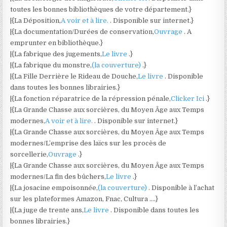
toutes les bonnes bibliothèques de votre département.}
|{La Déposition,
A voir et à lire.
. Disponible sur internet.}
|{La documentation/Durées de conservation,
Ouvrage
. A
emprunter en bibliothèque.}
|{La fabrique des jugements,
Le livre
.}
|{La fabrique du monstre,
(la couverture)
.}
|{La Fille Derrière le Rideau de Douche,
Le livre
. Disponible
dans toutes les bonnes librairies.}
|{La fonction réparatrice de la répression pénale,
Clicker Ici
.}
|{La Grande Chasse aux sorcières, du Moyen Âge aux Temps
modernes,
A voir et à lire.
. Disponible sur internet.}
|{La Grande Chasse aux sorcières, du Moyen Âge aux Temps
modernes/L’emprise des laïcs sur les procès de
sorcellerie,
Ouvrage
.}
|{La Grande Chasse aux sorcières, du Moyen Âge aux Temps
modernes/La fin des bûchers,
Le livre
.}
|{La josacine empoisonnée,
(la couverture)
. Disponible à l’achat
sur les plateformes Amazon, Fnac, Cultura ….}
|{La juge de trente ans,
Le livre
. Disponible dans toutes les
bonnes librairies.}