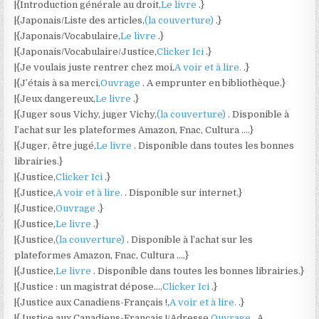
|{Introduction générale au droit,
Le livre
.}
|{Japonais/Liste des articles,
(la couverture)
.}
|{Japonais/Vocabulaire,
Le livre
.}
|{Japonais/Vocabulaire/Justice,
Clicker Ici
.}
|{Je voulais juste rentrer chez moi,
A voir et à lire.
.}
|{J’étais à sa merci,
Ouvrage
. A emprunter en bibliothèque.}
|{Jeux dangereux,
Le livre
.}
|{Juger sous Vichy, juger Vichy,
(la couverture)
. Disponible à
l’achat sur les plateformes Amazon, Fnac, Cultura ….}
|{Juger, être jugé,
Le livre
. Disponible dans toutes les bonnes
librairies.}
|{Justice,
Clicker Ici
.}
|{Justice,
A voir et à lire.
. Disponible sur internet.}
|{Justice,
Ouvrage
.}
|{Justice,
Le livre
.}
|{Justice,
(la couverture)
. Disponible à l’achat sur les
plateformes Amazon, Fnac, Cultura ….}
|{Justice,
Le livre
. Disponible dans toutes les bonnes librairies.}
|{Justice : un magistrat dépose…,
Clicker Ici
.}
|{Justice aux Canadiens-Français !,
A voir et à lire.
.}
|{Justice aux Canadiens-Français !/Adresse,
Ouvrage
. A