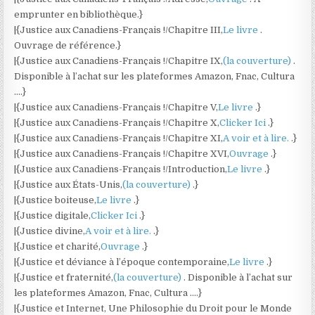
emprunter en bibliothèque.}
|{Justice aux Canadiens-Français !/Chapitre III,
Le livre
.
Ouvrage de référence.}
|{Justice aux Canadiens-Français !/Chapitre IX,
(la couverture)
.
Disponible à l’achat sur les plateformes Amazon, Fnac, Cultura
….}
|{Justice aux Canadiens-Français !/Chapitre V,
Le livre
.}
|{Justice aux Canadiens-Français !/Chapitre X,
Clicker Ici
.}
|{Justice aux Canadiens-Français !/Chapitre XI,
A voir et à lire.
.}
|{Justice aux Canadiens-Français !/Chapitre XVI,
Ouvrage
.}
|{Justice aux Canadiens-Français !/Introduction,
Le livre
.}
|{Justice aux États-Unis,
(la couverture)
.}
|{Justice boiteuse,
Le livre
.}
|{Justice digitale,
Clicker Ici
.}
|{Justice divine,
A voir et à lire.
.}
|{Justice et charité,
Ouvrage
.}
|{Justice et déviance à l’époque contemporaine,
Le livre
.}
|{Justice et fraternité,
(la couverture)
. Disponible à l’achat sur
les plateformes Amazon, Fnac, Cultura ….}
|{Justice et Internet, Une Philosophie du Droit pour le Monde