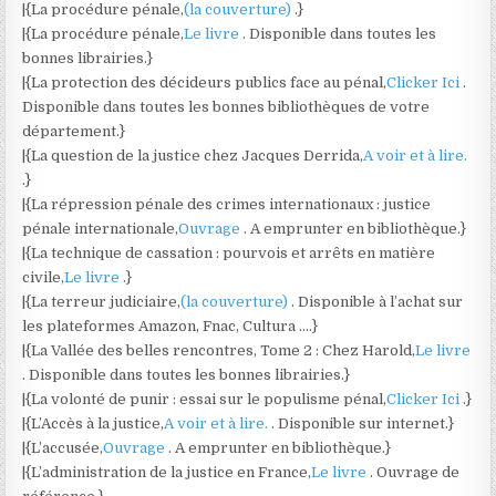
|{La procédure pénale,
(la couverture)
.}
|{La procédure pénale,
Le livre
. Disponible dans toutes les
bonnes librairies.}
|{La protection des décideurs publics face au pénal,
Clicker Ici
.
Disponible dans toutes les bonnes bibliothèques de votre
département.}
|{La question de la justice chez Jacques Derrida,
A voir et à lire.
.}
|{La répression pénale des crimes internationaux : justice
pénale internationale,
Ouvrage
. A emprunter en bibliothèque.}
|{La technique de cassation : pourvois et arrêts en matière
civile,
Le livre
.}
|{La terreur judiciaire,
(la couverture)
. Disponible à l’achat sur
les plateformes Amazon, Fnac, Cultura ….}
|{La Vallée des belles rencontres, Tome 2 : Chez Harold,
Le livre
. Disponible dans toutes les bonnes librairies.}
|{La volonté de punir : essai sur le populisme pénal,
Clicker Ici
.}
|{L’Accès à la justice,
A voir et à lire.
. Disponible sur internet.}
|{L’accusée,
Ouvrage
. A emprunter en bibliothèque.}
|{L’administration de la justice en France,
Le livre
. Ouvrage de