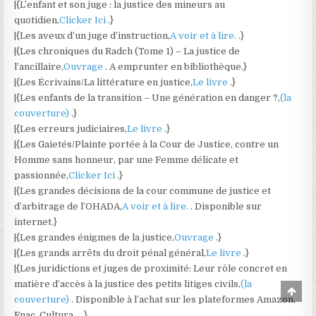
|{L’enfant et son juge : la justice des mineurs au
quotidien,
Clicker Ici
.}
|{Les aveux d’un juge d’instruction,
A voir et à lire.
.}
|{Les chroniques du Radch (Tome 1) – La justice de
l’ancillaire,
Ouvrage
. A emprunter en bibliothèque.}
|{Les Écrivains/La littérature en justice,
Le livre
.}
|{Les enfants de la transition – Une génération en danger ?,
(la
couverture)
.}
|{Les erreurs judiciaires,
Le livre
.}
|{Les Gaietés/Plainte portée à la Cour de Justice, contre un
Homme sans honneur, par une Femme délicate et
passionnée,
Clicker Ici
.}
|{Les grandes décisions de la cour commune de justice et
d’arbitrage de l’OHADA,
A voir et à lire.
. Disponible sur
internet.}
|{Les grandes énigmes de la justice,
Ouvrage
.}
|{Les grands arrêts du droit pénal général,
Le livre
.}
|{Les juridictions et juges de proximité: Leur rôle concret en
matière d’accès à la justice des petits litiges civils,
(la
Scro
couverture)
. Disponible à l’achat sur les plateformes Amazon,
to
Top
Fnac, Cultura ….}