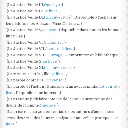
|{La Justice/Veille III,
Ouvrage
.}
|{La Justice/Veille IV,
Le livre
.}
|{La Justice/Veille IX,
(la couverture)
. Disponible à l’achat sur
les plateformes Amazon, Fnac, Cultura ….}
|{La Justice/Veille V,
Le livre
. Disponible dans toutes les bonnes
librairies.}
|{La Justice/Veille VI,
Clicker Ici
.}
|{La Justice/Veille VII,
A voir et à lire.
.}
|{La Justice/Veille VIII,
Ouvrage
. A emprunter en bibliothèque.}
|{La Justice/Veille X,
Le livre
.}
|{La Justice/Veille XI,
(la couverture)
.}
|{La Menteuse et la Ville,
Le livre
.}
|{La parole contraire,
Clicker Ici
.}
|{La parole et l’action : Itinéraire d’un avocat militant,
A voir et à
lire.
. Disponible sur internet.}
|{La pratique judiciaire interne de la Cour européenne des
droits de l’homme,
Ouvrage
.}
|{La prise en charge pénitentiaire des auteurs d’agressions
sexuelles : état des lieux et analyse de nouvelles pratiques,
Le
livre
.}