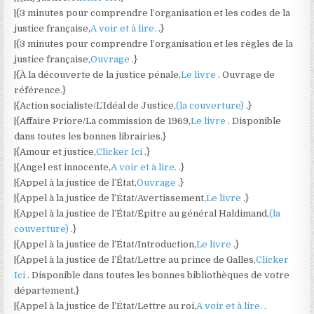
|{3 minutes pour comprendre l’organisation et les codes de la
justice française,
A voir et à lire.
.}
|{3 minutes pour comprendre l’organisation et les règles de la
justice française,
Ouvrage
.}
|{À la découverte de la justice pénale,
Le livre
. Ouvrage de
référence.}
|{Action socialiste/L’Idéal de Justice,
(la couverture)
.}
|{Affaire Priore/La commission de 1969,
Le livre
. Disponible
dans toutes les bonnes librairies.}
|{Amour et justice,
Clicker Ici
.}
|{Angel est innocente,
A voir et à lire.
.}
|{Appel à la justice de l’État,
Ouvrage
.}
|{Appel à la justice de l’État/Avertissement,
Le livre
.}
|{Appel à la justice de l’État/Épitre au général Haldimand,
(la
couverture)
.}
|{Appel à la justice de l’État/Introduction,
Le livre
.}
|{Appel à la justice de l’État/Lettre au prince de Galles,
Clicker
Ici
. Disponible dans toutes les bonnes bibliothèques de votre
département.}
|{Appel à la justice de l’État/Lettre au roi,
A voir et à lire.
.