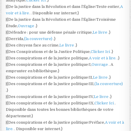
analytique,
Clicker Ici
.}
|{De la justice dans la Révolution et dans l’Église/Texte entier,
A
voir et à lire.
. Disponible sur internet.}
|{De la justice dans la Révolution et dans l’Église/Troisième
Étude,
Ouvrage
.}
|{Défendre : pour une défense pénale critique,
Le livre
.}
|{Derrida,
(la couverture)
.}
|{Des citoyens face au crime,
Le livre
.}
|{Des Conspirations et de la Justice Politique,
Clicker Ici
.}
|{Des conspirations et de la justice politique,
A voir et à lire.
.}
|{Des conspirations et de la justice politique/I,
Ouvrage
. A
emprunter en bibliothèque.}
|{Des conspirations et de la justice politique/II,
Le livre
.}
|{Des conspirations et de la justice politique/III,
(la couverture)
.}
|{Des conspirations et de la justice politique/IV,
Le livre
.}
|{Des conspirations et de la justice politique/IX,
Clicker Ici
.
Disponible dans toutes les bonnes bibliothèques de votre
département.}
|{Des conspirations et de la justice politique/Préface,
A voir et à
lire.
. Disponible sur internet.}