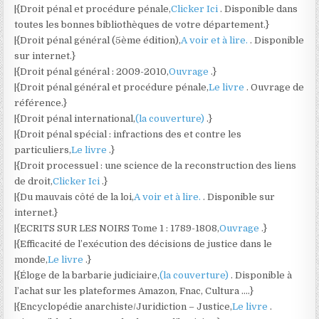
|{Droit pénal et procédure pénale,
Clicker Ici
. Disponible dans
toutes les bonnes bibliothèques de votre département.}
|{Droit pénal général (5ème édition),
A voir et à lire.
. Disponible
sur internet.}
|{Droit pénal général : 2009-2010,
Ouvrage
.}
|{Droit pénal général et procédure pénale,
Le livre
. Ouvrage de
référence.}
|{Droit pénal international,
(la couverture)
.}
|{Droit pénal spécial : infractions des et contre les
particuliers,
Le livre
.}
|{Droit processuel : une science de la reconstruction des liens
de droit,
Clicker Ici
.}
|{Du mauvais côté de la loi,
A voir et à lire.
. Disponible sur
internet.}
|{ECRITS SUR LES NOIRS Tome 1 : 1789-1808,
Ouvrage
.}
|{Efficacité de l’exécution des décisions de justice dans le
monde,
Le livre
.}
|{Éloge de la barbarie judiciaire,
(la couverture)
. Disponible à
l’achat sur les plateformes Amazon, Fnac, Cultura ….}
|{Encyclopédie anarchiste/Juridiction – Justice,
Le livre
.