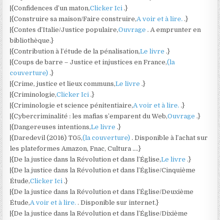
|{Confidences d’un maton,
Clicker Ici
.}
|{Construire sa maison/Faire construire,
A voir et à lire.
.}
|{Contes d’Italie/Justice populaire,
Ouvrage
. A emprunter en
bibliothèque.}
|{Contribution à l’étude de la pénalisation,
Le livre
.}
|{Coups de barre – Justice et injustices en France,
(la
couverture)
.}
|{Crime, justice et lieux communs,
Le livre
.}
|{Criminologie,
Clicker Ici
.}
|{Criminologie et science pénitentiaire,
A voir et à lire.
.}
|{Cybercriminalité : les mafias s’emparent du Web,
Ouvrage
.}
|{Dangereuses intentions,
Le livre
.}
|{Daredevil (2016) T05,
(la couverture)
. Disponible à l’achat sur
les plateformes Amazon, Fnac, Cultura ….}
|{De la justice dans la Révolution et dans l’Église,
Le livre
.}
|{De la justice dans la Révolution et dans l’Église/Cinquième
Étude,
Clicker Ici
.}
|{De la justice dans la Révolution et dans l’Église/Deuxième
Étude,
A voir et à lire.
. Disponible sur internet.}
|{De la justice dans la Révolution et dans l’Église/Dixième