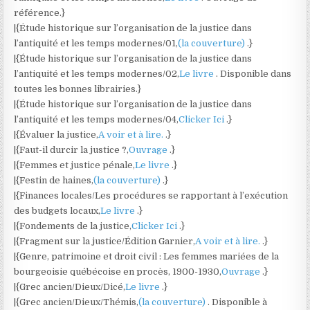
référence.}
|{Étude historique sur l’organisation de la justice dans
l’antiquité et les temps modernes/01,
(la couverture)
.}
|{Étude historique sur l’organisation de la justice dans
l’antiquité et les temps modernes/02,
Le livre
. Disponible dans
toutes les bonnes librairies.}
|{Étude historique sur l’organisation de la justice dans
l’antiquité et les temps modernes/04,
Clicker Ici
.}
|{Évaluer la justice,
A voir et à lire.
.}
|{Faut-il durcir la justice ?,
Ouvrage
.}
|{Femmes et justice pénale,
Le livre
.}
|{Festin de haines,
(la couverture)
.}
|{Finances locales/Les procédures se rapportant à l’exécution
des budgets locaux,
Le livre
.}
|{Fondements de la justice,
Clicker Ici
.}
|{Fragment sur la justice/Édition Garnier,
A voir et à lire.
.}
|{Genre, patrimoine et droit civil : Les femmes mariées de la
bourgeoisie québécoise en procès, 1900-1930,
Ouvrage
.}
|{Grec ancien/Dieux/Dicé,
Le livre
.}
|{Grec ancien/Dieux/Thémis,
(la couverture)
. Disponible à