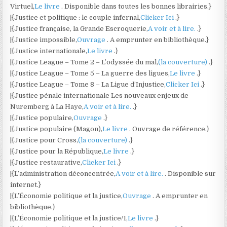
Virtuel,
Le livre
. Disponible dans toutes les bonnes librairies.}
|{Justice et politique : le couple infernal,
Clicker Ici
.}
|{Justice française, la Grande Escroquerie,
A voir et à lire.
.}
|{Justice impossible,
Ouvrage
. A emprunter en bibliothèque.}
|{Justice internationale,
Le livre
.}
|{Justice League – Tome 2 – L’odyssée du mal,
(la couverture)
.}
|{Justice League – Tome 5 – La guerre des ligues,
Le livre
.}
|{Justice League – Tome 8 – La Ligue d’Injustice,
Clicker Ici
.}
|{Justice pénale internationale Les nouveaux enjeux de
Nuremberg à La Haye,
A voir et à lire.
.}
|{Justice populaire,
Ouvrage
.}
|{Justice populaire (Magon),
Le livre
. Ouvrage de référence.}
|{Justice pour Cross,
(la couverture)
.}
|{Justice pour la République,
Le livre
.}
|{Justice restaurative,
Clicker Ici
.}
|{L’administration déconcentrée,
A voir et à lire.
. Disponible sur
internet.}
|{L’Économie politique et la justice,
Ouvrage
. A emprunter en
bibliothèque.}
|{L’Économie politique et la justice/1,
Le livre
.}