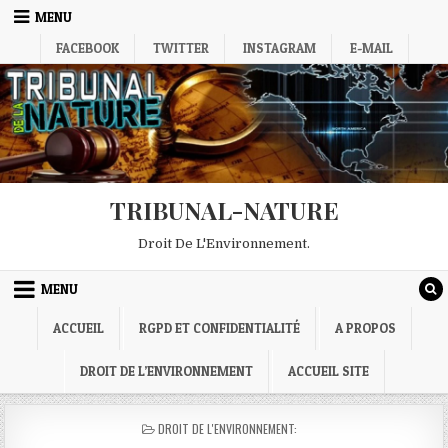
Skip
MENU
to
FACEBOOK
TWITTER
INSTAGRAM
E-MAIL
content
TRIBUNAL-NATURE
Droit De L'Environnement.
MENU
ACCUEIL
RGPD ET CONFIDENTIALITÉ
A PROPOS
DROIT DE L’ENVIRONNEMENT
ACCUEIL SITE
POSTED
DROIT DE L'ENVIRONNEMENT:
IN