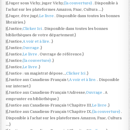
|{Juger sous Vichy, juger Vichy,
(la couverture)
. Disponible à
l’achat sur les plateformes Amazon, Fnac, Cultura ….}
|{Juger, être jugé,
Le livre
. Disponible dans toutes les bonnes
librairies.}
|{Justice,
Clicker Ici
. Disponible dans toutes les bonnes
bibliothèques de votre département.}
|{Justice,
A voir et à lire.
.}
|{Justice,
Ouvrage
.}
|{Justice,
Le livre
. Ouvrage de référence.}
|{Justice,
(la couverture)
.}
|{Justice,
Le livre
.}
|{Justice : un magistrat dépose…,
Clicker Ici
.}
|{Justice aux Canadiens-Français !,
A voir et à lire.
. Disponible
sur internet.}
|{Justice aux Canadiens-Français !/Adresse,
Ouvrage
. A
emprunter en bibliothèque.}
|{Justice aux Canadiens-Français !/Chapitre III,
Le livre
.}
|{Justice aux Canadiens-Français !/Chapitre IX,
(la couverture)
.
Disponible à l’achat sur les plateformes Amazon, Fnac, Cultura
….}