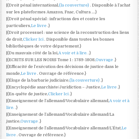
|{Droit pénal international,
(la couverture)
. Disponible à l’achat
sur les plateformes Amazon, Fnac, Cultura ….}
|{Droit pénal spécial : infractions des et contre les
particuliers,
Le livre
.}
|{Droit processuel : une science de la reconstruction des liens
de droit,
Clicker Ici
. Disponible dans toutes les bonnes
bibliothèques de votre département.}
|{Du mauvais côté de la loi,
A voir et à lire.
.}
|{ECRITS SUR LES NOIRS Tome 1 : 1789-1808,
Ouvrage
.}
|{Efficacité de l’exécution des décisions de justice dans le
monde,
Le livre
. Ouvrage de référence.}
|{Éloge de la barbarie judiciaire,
(la couverture)
.}
|{Encyclopédie anarchiste/Juridiction – Justice,
Le livre
.}
|{En-quête de justice,
Clicker Ici
.}
|{Enseignement de l’allemand/Vocabulaire allemand,
A voir et à
lire.
.}
|{Enseignement de l’allemand/Vocabulaire allemand/La
justice,
Ouvrage
.}
|{Enseignement de l’allemand/Vocabulaire allemand/L’État,
Le
livre
. Ouvrage de référence.}