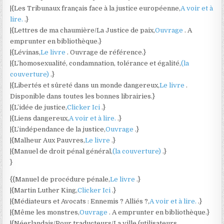
|{Les Tribunaux français face à la justice européenne,
A voir et à
lire.
.}
|{Lettres de ma chaumière/La Justice de paix,
Ouvrage
. A
emprunter en bibliothèque.}
|{Lévinas,
Le livre
. Ouvrage de référence.}
|{L’homosexualité, condamnation, tolérance et égalité,
(la
couverture)
.}
|{Libertés et sûreté dans un monde dangereux,
Le livre
.
Disponible dans toutes les bonnes librairies.}
|{L’idée de justice,
Clicker Ici
.}
|{Liens dangereux,
A voir et à lire.
.}
|{L’indépendance de la justice,
Ouvrage
.}
|{Malheur Aux Pauvres,
Le livre
.}
|{Manuel de droit pénal général,
(la couverture)
.}
}
{{Manuel de procédure pénale,
Le livre
.}
|{Martin Luther King,
Clicker Ici
.}
|{Médiateurs et Avocats : Ennemis ? Alliés ?,
A voir et à lire.
.}
|{Même les monstres,
Ouvrage
. A emprunter en bibliothèque.}
|{Néerlandais/Pour traducteurs/La ville (utilisateurs