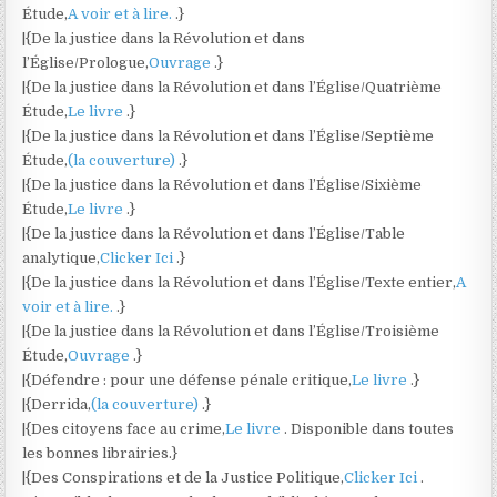
Étude,
A voir et à lire.
.}
|{De la justice dans la Révolution et dans
l’Église/Prologue,
Ouvrage
.}
|{De la justice dans la Révolution et dans l’Église/Quatrième
Étude,
Le livre
.}
|{De la justice dans la Révolution et dans l’Église/Septième
Étude,
(la couverture)
.}
|{De la justice dans la Révolution et dans l’Église/Sixième
Étude,
Le livre
.}
|{De la justice dans la Révolution et dans l’Église/Table
analytique,
Clicker Ici
.}
|{De la justice dans la Révolution et dans l’Église/Texte entier,
A
voir et à lire.
.}
|{De la justice dans la Révolution et dans l’Église/Troisième
Étude,
Ouvrage
.}
|{Défendre : pour une défense pénale critique,
Le livre
.}
|{Derrida,
(la couverture)
.}
|{Des citoyens face au crime,
Le livre
. Disponible dans toutes
les bonnes librairies.}
|{Des Conspirations et de la Justice Politique,
Clicker Ici
.