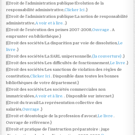
|{Droit de l’administration publique/Évolution de la
responsabilité administrative,
Clicker Ici
.}
|{Droit de l’administration publique/La notion de responsabilité
administrative,
A voir et à lire.
.}
|{Droit de l’exécution des peines 2007-2008,
Ouvrage
. A
emprunter en bibliothèque.}
|{Droit des sociétés/La disparition par voie de dissolution,
Le
livre
.}
|{Droit des sociétés/La SARL unipersonnelle,
(la couverture)
.}
|{Droit des sociétés/Les difficultés de fonctionnement,
Le livre
.}
|{Droit des sociétés/Les sanctions de violation des règles de
constitution,
Clicker Ici
. Disponible dans toutes les bonnes
bibliothèques de votre département.}
|{Droit des sociétés/Les sociétés commerciales non
immatriculées,
A voir et à lire.
. Disponible sur internet.}
|{Droit du travail/La représentation collective des
salariés,
Ouvrage
.}
|{Droit et déontologie de la profession d’avocat,
Le livre
.
Ouvrage de référence.}
|{Droit et pratique de l’instruction préparatoire : juge