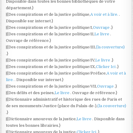
Disponible dans toutes les bonnes bibliothèques de votre
département.}
|{Des conspirations et de la justice politique,
A voir et à lire.
.
Disponible sur internet.}
|{Des conspirations et de la justice politique/I,
Ouvrage
.}
|{Des conspirations et de la justice politique/II,
Le livre
.
Ouvrage de référence.}
|{Des conspirations et de la justice politique/III,
(la couverture)
.}
|{Des conspirations et de la justice politique/IV,
Le livre
.}
|{Des conspirations et de la justice politique/IX,
Clicker Ici
.}
|{Des conspirations et de la justice politique/Préface,
A voir et à
lire.
. Disponible sur internet.}
|{Des conspirations et de la justice politique/VII,
Ouvrage
.}
|{Des délits et des peines,
Le livre
. Ouvrage de référence.}
|{Dictionnaire administratif et historique des rues de Paris et
de ses monuments/Justice (place du Palais-de-),
(la couverture)
.}
|{Dictionnaire amoureux de la justice,
Le livre
. Disponible dans
toutes les bonnes librairies.}
|{Dictionnaire amoureux de la justice,
Clicker Ici
.}