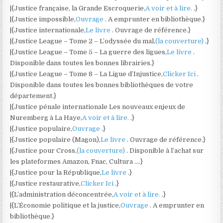
|{Justice française, la Grande Escroquerie,
A voir et à lire.
.}
|{Justice impossible,
Ouvrage
. A emprunter en bibliothèque.}
|{Justice internationale,
Le livre
. Ouvrage de référence.}
|{Justice League – Tome 2 – L’odyssée du mal,
(la couverture)
.}
|{Justice League – Tome 5 – La guerre des ligues,
Le livre
.
Disponible dans toutes les bonnes librairies.}
|{Justice League – Tome 8 – La Ligue d’Injustice,
Clicker Ici
.
Disponible dans toutes les bonnes bibliothèques de votre
département.}
|{Justice pénale internationale Les nouveaux enjeux de
Nuremberg à La Haye,
A voir et à lire.
.}
|{Justice populaire,
Ouvrage
.}
|{Justice populaire (Magon),
Le livre
. Ouvrage de référence.}
|{Justice pour Cross,
(la couverture)
. Disponible à l’achat sur
les plateformes Amazon, Fnac, Cultura ….}
|{Justice pour la République,
Le livre
.}
|{Justice restaurative,
Clicker Ici
.}
|{L’administration déconcentrée,
A voir et à lire.
.}
|{L’Économie politique et la justice,
Ouvrage
. A emprunter en
bibliothèque.}