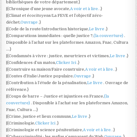
bibliothèques de votre département.}
|{Chronique d’une jeune avocate,
A voir et à lire.
.}
|{Climat et écocitoyens/La FEVE et l’objectif zéro-
déchet,
Ouvrage
.}
|{Code de la route/Introduction historique,
Le livre
.}
|{Comparutions immédiates : quelle justice ?,
(la couverture)
.
Disponible à l’achat sur les plateformes Amazon, Fnac, Cultura
….}
|{Condamnés à vivre : justice, meurtriers et victimes,
Le livre
.}
|{Confidences d’un maton,
Clicker Ici
.}
|{Construire sa maison/Faire construire,
A voir et à lire.
.}
|{Contes d’Italie/Justice populaire,
Ouvrage
.}
|{Contribution à l’étude de la pénalisation,
Le livre
. Ouvrage de
référence.}
|{Coups de barre – Justice et injustices en France,
(la
couverture)
. Disponible à l’achat sur les plateformes Amazon,
Fnac, Cultura ….}
|{Crime, justice et lieux communs,
Le livre
.}
|{Criminologie,
Clicker Ici
.}
|{Criminologie et science pénitentiaire,
A voir et à lire.
.}
|{Cybercriminalité : les mafias s’emparent du Web,
Ouvrage
.}