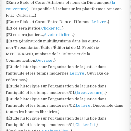
|{Entre Bible et Coran/Attributs et noms du Dieu unique,
(la
couverture)
. Disponible à l’achat sur les plateformes Amazon,
Fnac, Cultura ….}
|{Entre Bible et Coran/Entre Dieu et l’Homme,
Le livre
.}
|{Et ce sera justice,
Clicker Ici
.}
|{Et ce sera justice…,
A voir et à lire.
.}
|{États généraux du multilinguisme dans les outre-
mer/Présentation/Éditos/Éditorial de M. Frédéric
MITTERRAND, ministre de la Culture et de la
Communication,
Ouvrage
.}
|{Étude historique sur l’organisation de la justice dans
l’antiquité et les temps modernes,
Le livre
. Ouvrage de
référence.}
|{Étude historique sur l’organisation de la justice dans
l’antiquité et les temps modernes/01,
(la couverture)
.}
|{Étude historique sur l’organisation de la justice dans
l’antiquité et les temps modernes/02,
Le livre
. Disponible dans
toutes les bonnes librairies.}
|{Étude historique sur l’organisation de la justice dans
l’antiquité et les temps modernes/04,
Clicker Ici
.}