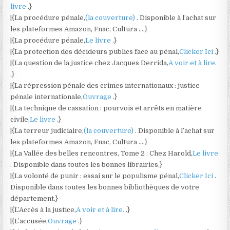
livre
.}
|{La procédure pénale,
(la couverture)
. Disponible à l’achat sur
les plateformes Amazon, Fnac, Cultura ….}
|{La procédure pénale,
Le livre
.}
|{La protection des décideurs publics face au pénal,
Clicker Ici
.}
|{La question de la justice chez Jacques Derrida,
A voir et à lire.
.}
|{La répression pénale des crimes internationaux : justice
pénale internationale,
Ouvrage
.}
|{La technique de cassation : pourvois et arrêts en matière
civile,
Le livre
.}
|{La terreur judiciaire,
(la couverture)
. Disponible à l’achat sur
les plateformes Amazon, Fnac, Cultura ….}
|{La Vallée des belles rencontres, Tome 2 : Chez Harold,
Le livre
. Disponible dans toutes les bonnes librairies.}
|{La volonté de punir : essai sur le populisme pénal,
Clicker Ici
.
Disponible dans toutes les bonnes bibliothèques de votre
département.}
|{L’Accès à la justice,
A voir et à lire.
.}
|{L’accusée,
Ouvrage
.}