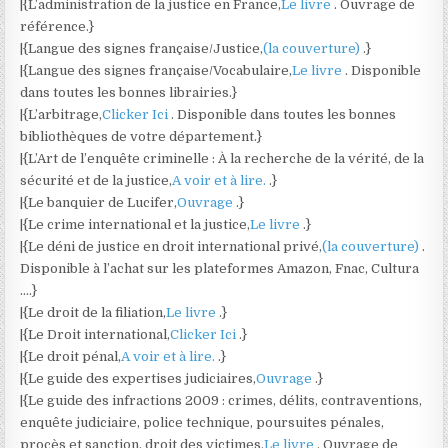
|{L’administration de la justice en France,
Le livre
. Ouvrage de
référence.}
|{Langue des signes française/Justice,
(la couverture)
.}
|{Langue des signes française/Vocabulaire,
Le livre
. Disponible
dans toutes les bonnes librairies.}
|{L’arbitrage,
Clicker Ici
. Disponible dans toutes les bonnes
bibliothèques de votre département.}
|{L’Art de l’enquête criminelle : À la recherche de la vérité, de la
sécurité et de la justice,
A voir et à lire.
.}
|{Le banquier de Lucifer,
Ouvrage
.}
|{Le crime international et la justice,
Le livre
.}
|{Le déni de justice en droit international privé,
(la couverture)
.
Disponible à l’achat sur les plateformes Amazon, Fnac, Cultura
….}
|{Le droit de la filiation,
Le livre
.}
|{Le Droit international,
Clicker Ici
.}
|{Le droit pénal,
A voir et à lire.
.}
|{Le guide des expertises judiciaires,
Ouvrage
.}
|{Le guide des infractions 2009 : crimes, délits, contraventions,
enquête judiciaire, police technique, poursuites pénales,
procès et sanction, droit des victimes,
Le livre
. Ouvrage de