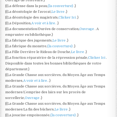
Ouvrage de référence.}
|{La défense dans la peau,
(la couverture)
.}
|{La déontologie de l’avocat,
Le livre
.}
|{La déontologie des magistrats,
Clicker Ici
.}
|{La Déposition,
A voir et à lire.
.}
|{La documentation/Durées de conservation,
Ouvrage
. A
emprunter en bibliothèque.}
|{La fabrique des jugements,
Le livre
.}
|{La fabrique du monstre,
(la couverture)
.}
|{La Fille Derrière le Rideau de Douche,
Le livre
.}
|{La fonction réparatrice de la répression pénale,
Clicker Ici
.
Disponible dans toutes les bonnes bibliothèques de votre
département.}
|{La Grande Chasse aux sorcières, du Moyen Âge aux Temps
modernes,
A voir et à lire.
.}
|{La Grande Chasse aux sorcières, du Moyen Âge aux Temps
modernes/L’emprise des laïcs sur les procès de
sorcellerie,
Ouvrage
.}
|{La Grande Chasse aux sorcières, du Moyen Âge aux Temps
modernes/La fin des bûchers,
Le livre
.}
|{La josacine empoisonnée,
(la couverture)
.}