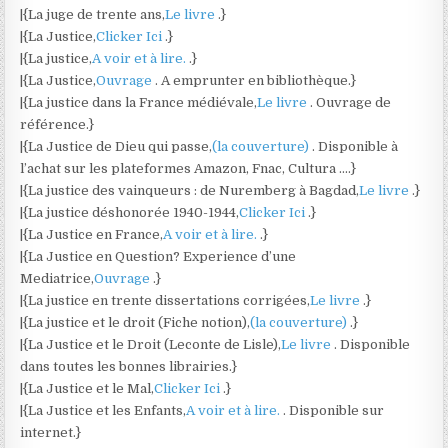
|{La juge de trente ans,
Le livre
.}
|{La Justice,
Clicker Ici
.}
|{La justice,
A voir et à lire.
.}
|{La Justice,
Ouvrage
. A emprunter en bibliothèque.}
|{La justice dans la France médiévale,
Le livre
. Ouvrage de
référence.}
|{La Justice de Dieu qui passe,
(la couverture)
. Disponible à
l’achat sur les plateformes Amazon, Fnac, Cultura ….}
|{La justice des vainqueurs : de Nuremberg à Bagdad,
Le livre
.}
|{La justice déshonorée 1940-1944,
Clicker Ici
.}
|{La Justice en France,
A voir et à lire.
.}
|{La Justice en Question? Experience d’une
Mediatrice,
Ouvrage
.}
|{La justice en trente dissertations corrigées,
Le livre
.}
|{La justice et le droit (Fiche notion),
(la couverture)
.}
|{La Justice et le Droit (Leconte de Lisle),
Le livre
. Disponible
dans toutes les bonnes librairies.}
|{La Justice et le Mal,
Clicker Ici
.}
|{La Justice et les Enfants,
A voir et à lire.
. Disponible sur
internet.}