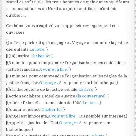
Mardi 27 août 2024, les trois hommes de main ont évoqué leurs
« commanditaires du Nord », à qui, disent-ils, ils n’ont fait
qu’obéir …
Ce thème vous a captivé vous apprécierez également ces
ouvrages:
{{ » Je ne parlerai qu’à ma juge « . Voyage au coeur de la justice
des enfants,
Le livre
.}
|{(In) justice,
Clicker Ici
.}
|{3 minutes pour comprendre l’organisation et les codes de la
justice française,
A voir et à lire.
.}
|{3 minutes pour comprendre l’organisation et les règles de la
justice française,
Ouvrage
. A emprunter en bibliothèque.}
|{À la découverte de la justice pénale,
Le livre
.}
|{Action socialiste/L’Idéal de Justice,
(la couverture)
.}
|{Affaire Priore/La commission de 1969,
Le livre
.}
|{Amour et justice,
Clicker Ici
.}
|{Angel est innocente,
A voir et à lire.
. Disponible sur internet.}
|{Appel à la justice de l’État,
Ouvrage
. A emprunter en
bibliothèque.}