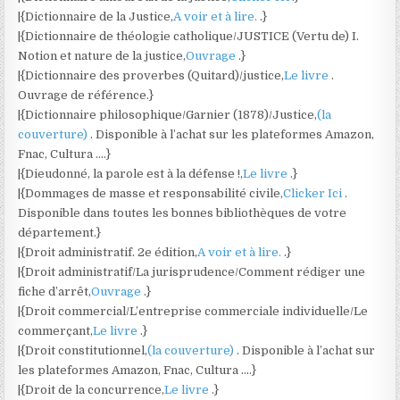
|{Dictionnaire de la Justice,
A voir et à lire.
.}
|{Dictionnaire de théologie catholique/JUSTICE (Vertu de) I.
Notion et nature de la justice,
Ouvrage
.}
|{Dictionnaire des proverbes (Quitard)/justice,
Le livre
.
Ouvrage de référence.}
|{Dictionnaire philosophique/Garnier (1878)/Justice,
(la
couverture)
. Disponible à l’achat sur les plateformes Amazon,
Fnac, Cultura ….}
|{Dieudonné, la parole est à la défense !,
Le livre
.}
|{Dommages de masse et responsabilité civile,
Clicker Ici
.
Disponible dans toutes les bonnes bibliothèques de votre
département.}
|{Droit administratif. 2e édition,
A voir et à lire.
.}
|{Droit administratif/La jurisprudence/Comment rédiger une
fiche d’arrêt,
Ouvrage
.}
|{Droit commercial/L’entreprise commerciale individuelle/Le
commerçant,
Le livre
.}
|{Droit constitutionnel,
(la couverture)
. Disponible à l’achat sur
les plateformes Amazon, Fnac, Cultura ….}
|{Droit de la concurrence,
Le livre
.}