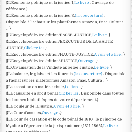
|{L’Économie politique et la justice/1,
Le livre
. Ouvrage de
référence.}
|{L’Économie politique et la justice/3,
(la couverture)
.
Disponible à l’achat sur les plateformes Amazon, Fnac, Cultura
….}
|{L’Encyclopédie/1re édition/BASSE-JUSTICE,
Le livre
.}
|{L’Encyclopédie/1re édition/EXÉCUTEUR DE LA HAUTE
JUSTICE,
Clicker Ici
.}
|{L’Encyclopédie/1re édition/HAUTE-JUSTICE,
A voir et à lire.
.}
|{L’Encyclopédie/1re édition/JUSTICE,
Ouvrage
.}
|{L’Organisation de la Vindicte appelée Justice,
Le livre
.}
|{La balance, le glaive et les fourmis,
(la couverture)
. Disponible
à l’achat sur les plateformes Amazon, Fnac, Cultura ….}
|{La cassation en matière civile,
Le livre
.}
|{La causalité en droit pénal,
Clicker Ici
. Disponible dans toutes
les bonnes bibliothèques de votre département.}
|{La Couleur de la justice,
A voir et à lire.
.}
|{La Cour d’assises,
Ouvrage
.}
|{La Cour de cassation et le code pénal de 1810 : le principe de
légalité à l’épreuve de la jurisprudence (1811-1863),
Le livre
.