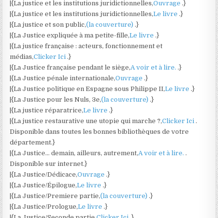
|{La justice et les institutions juridictionnelles,
Ouvrage
.}
|{La justice et les institutions juridictionnelles,
Le livre
.}
|{La justice et son public,
(la couverture)
.}
|{La Justice expliquée à ma petite-fille,
Le livre
.}
|{La justice française : acteurs, fonctionnement et
médias,
Clicker Ici
.}
|{La Justice française pendant le siège,
A voir et à lire.
.}
|{La Justice pénale internationale,
Ouvrage
.}
|{La Justice politique en Espagne sous Philippe II,
Le livre
.}
|{La Justice pour les Nuls, 3e,
(la couverture)
.}
|{La justice réparatrice,
Le livre
.}
|{La justice restaurative une utopie qui marche ?,
Clicker Ici
.
Disponible dans toutes les bonnes bibliothèques de votre
département.}
|{La Justice… demain, ailleurs, autrement,
A voir et à lire.
.
Disponible sur internet.}
|{La Justice/Dédicace,
Ouvrage
.}
|{La Justice/Épilogue,
Le livre
.}
|{La Justice/Premiere partie,
(la couverture)
.}
|{La Justice/Prologue,
Le livre
.}
|{La Justice/Seconde partie,
Clicker Ici
.}