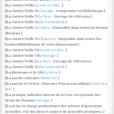
|{La Justice/Veille I,
A voir et à lire.
.}
|{La Justice/Veille III,
Ouvrage
. A emprunter en bibliothèque.}
|{La Justice/Veille IV,
Le livre
. Ouvrage de référence.}
|{La Justice/Veille IX,
(la couverture)
.}
|{La Justice/Veille V,
Le livre
. Disponible dans toutes les bonnes
librairies.}
|{La Justice/Veille VI,
Clicker Ici
. Disponible dans toutes les
bonnes bibliothèques de votre département.}
|{La Justice/Veille VII,
A voir et à lire.
.}
|{La Justice/Veille VIII,
Ouvrage
.}
|{La Justice/Veille X,
Le livre
. Ouvrage de référence.}
|{La Justice/Veille XI,
(la couverture)
.}
|{La Menteuse et la Ville,
Le livre
.}
|{La parole contraire,
Clicker Ici
.}
|{La parole et l’action : Itinéraire d’un avocat militant,
A voir et à
lire.
.}
|{La pratique judiciaire interne de la Cour européenne des
droits de l’homme,
Ouvrage
.}
|{La prise en charge pénitentiaire des auteurs d’agressions
sexuelles : état des lieux et analyse de nouvelles pratiques,
Le