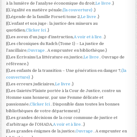
à la lumière de l’analyse économique du droit,
Le livre
.}
|{L’égalité en matière pénale,
(la couverture)
.}
|{Légende de la famille Forseti tome 2,
Le livre
.}
|{L’enfant et son juge : la justice des mineurs au
quotidien,
Clicker Ici
.}
|{Les aveux d’un juge d’instruction,
A voir et à lire.
.}
|{Les chroniques du Radch (Tome 1) – La justice de
l’ancillaire,
Ouvrage
. A emprunter en bibliothèque.}
|{Les Écrivains/La littérature en justice,
Le livre
. Ouvrage de
référence.}
|{Les enfants de la transition – Une génération en danger ?,
(la
couverture)
.}
|{Les erreurs judiciaires,
Le livre
.}
|{Les Gaietés/Plainte portée à la Cour de Justice, contre un
Homme sans honneur, par une Femme délicate et
passionnée,
Clicker Ici
. Disponible dans toutes les bonnes
bibliothèques de votre département.}
|{Les grandes décisions de la cour commune de justice et
d’arbitrage de l’OHADA,
A voir et à lire.
.}
|{Les grandes énigmes de la justice,
Ouvrage
. A emprunter en