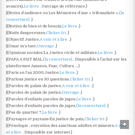
avancés),
Le livre
. Ouvrage de référence.}
|{Notes d’audience ou Les Mémoires d’une « tribunaliste »,
(la
couverture)
.}
|{Notion de bien et de besoin,
Le livre
.}
|{Nuits dangereuses,
Clicker Ici
.}
|{Objectif Justice,
A voir et à lire.
.}
|{Omar m’a tuer,
Ouvrage
.}
|{Opinions sociales/La Justice civile et militaire,
Le livre
.}
|{PAPA A FAIT MAL,
(la couverture)
. Disponible à l’achat sur les
plateformes Amazon, Fnac, Cultura ….}
|{Paris en l’an 2000/Justice,
Le livre
.}
|{Parlons justice en 30 questions,
Clicker Ici
.}
|{Paroles de palais de justice,
A voir et à lire.
.}
|{Paroles de palais de justice,
Ouvrage
.}
|{Paroles d’enfants paroles de juges,
Le livre
.}
|{Paroles d’enfants paroles de juges,
(la couverture)
.}
|{Pas de quartier ?,
Le livre
.}
|{Paysages et paysans/En justice de paix,
Clicker Ici
.}
Scro
|{Pénologie : exécution des sanctions adultes et mineurs,
A voir
to
et à lire.
. Disponible sur internet.}
Top