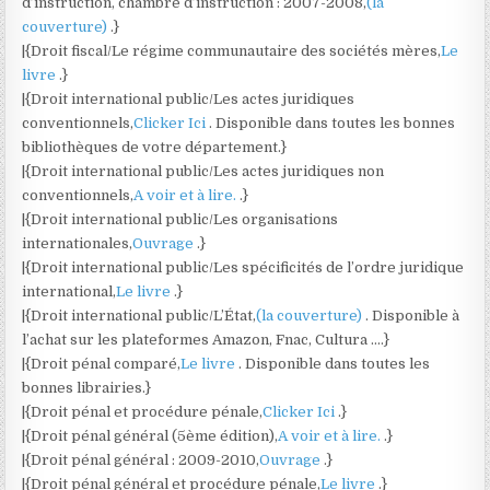
d’instruction, chambre d’instruction : 2007-2008,
(la
couverture)
.}
|{Droit fiscal/Le régime communautaire des sociétés mères,
Le
livre
.}
|{Droit international public/Les actes juridiques
conventionnels,
Clicker Ici
. Disponible dans toutes les bonnes
bibliothèques de votre département.}
|{Droit international public/Les actes juridiques non
conventionnels,
A voir et à lire.
.}
|{Droit international public/Les organisations
internationales,
Ouvrage
.}
|{Droit international public/Les spécificités de l’ordre juridique
international,
Le livre
.}
|{Droit international public/L’État,
(la couverture)
. Disponible à
l’achat sur les plateformes Amazon, Fnac, Cultura ….}
|{Droit pénal comparé,
Le livre
. Disponible dans toutes les
bonnes librairies.}
|{Droit pénal et procédure pénale,
Clicker Ici
.}
|{Droit pénal général (5ème édition),
A voir et à lire.
.}
|{Droit pénal général : 2009-2010,
Ouvrage
.}
|{Droit pénal général et procédure pénale,
Le livre
.}