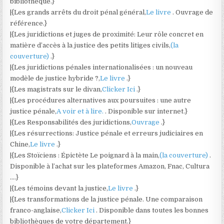
bibliothèque.}
|{Les grands arrêts du droit pénal général,
Le livre
. Ouvrage de
référence.}
|{Les juridictions et juges de proximité: Leur rôle concret en
matière d’accès à la justice des petits litiges civils,
(la
couverture)
.}
|{Les juridictions pénales internationalisées : un nouveau
modèle de justice hybride ?,
Le livre
.}
|{Les magistrats sur le divan,
Clicker Ici
.}
|{Les procédures alternatives aux poursuites : une autre
justice pénale,
A voir et à lire.
. Disponible sur internet.}
|{Les Responsabilités des juridictions,
Ouvrage
.}
|{Les résurrections: Justice pénale et erreurs judiciaires en
Chine,
Le livre
.}
|{Les Stoïciens : Épictète Le poignard à la main,
(la couverture)
.
Disponible à l’achat sur les plateformes Amazon, Fnac, Cultura
….}
|{Les témoins devant la justice,
Le livre
.}
|{Les transformations de la justice pénale. Une comparaison
franco-anglaise,
Clicker Ici
. Disponible dans toutes les bonnes
bibliothèques de votre département.}