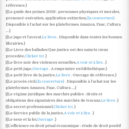
référence.}
|{Le guide des peines 2008 : personnes physiques et morales,
prononcé-exécution, application-extinction,
(la couverture)
.
Disponible à l’achat sur les plateformes Amazon, Fnac, Cultura
….}
|{Le juge et l’avocat,
Le livre
. Disponible dans toutes les bonnes
librairies.}
|{Le Livre des ballades/Que justice est des sainctz cieux
procedée,
Clicker Ici
.}
|{Le livre noir des violences sexuelles,
A voir et à lire.
.}
|{Le petit juge,
Ouvrage
. A emprunter en bibliothèque.}
|{Le petit livre de la justice,
Le livre
. Ouvrage de référence.}
|{Le procès civil,
(la couverture)
. Disponible à l’achat sur les
plateformes Amazon, Fnac, Cultura ….}
|{Le régime juridique des marchés publics : droits et
obligations des signataires des marchés de travaux,
Le livre
.}
|{Le secret professionnel,
Clicker Ici
.}
|{Le Service public de la justice,
A voir et à lire.
.}
|{Le sexe et la loi,
Ouvrage
.}
|{L’efficience en droit pénal économique : étude de droit positif