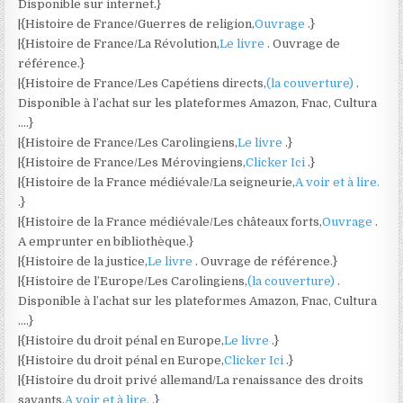
Disponible sur internet.}
|{Histoire de France/Guerres de religion,
Ouvrage
.}
|{Histoire de France/La Révolution,
Le livre
. Ouvrage de
référence.}
|{Histoire de France/Les Capétiens directs,
(la couverture)
.
Disponible à l’achat sur les plateformes Amazon, Fnac, Cultura
….}
|{Histoire de France/Les Carolingiens,
Le livre
.}
|{Histoire de France/Les Mérovingiens,
Clicker Ici
.}
|{Histoire de la France médiévale/La seigneurie,
A voir et à lire.
.}
|{Histoire de la France médiévale/Les châteaux forts,
Ouvrage
.
A emprunter en bibliothèque.}
|{Histoire de la justice,
Le livre
. Ouvrage de référence.}
|{Histoire de l’Europe/Les Carolingiens,
(la couverture)
.
Disponible à l’achat sur les plateformes Amazon, Fnac, Cultura
….}
|{Histoire du droit pénal en Europe,
Le livre
.}
|{Histoire du droit pénal en Europe,
Clicker Ici
.}
|{Histoire du droit privé allemand/La renaissance des droits
savants,
A voir et à lire.
.}