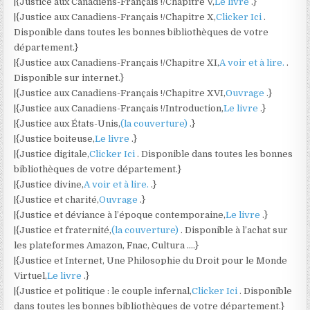
|{Justice aux Canadiens-Français !/Chapitre V,
Le livre
.}
|{Justice aux Canadiens-Français !/Chapitre X,
Clicker Ici
.
Disponible dans toutes les bonnes bibliothèques de votre
département.}
|{Justice aux Canadiens-Français !/Chapitre XI,
A voir et à lire.
.
Disponible sur internet.}
|{Justice aux Canadiens-Français !/Chapitre XVI,
Ouvrage
.}
|{Justice aux Canadiens-Français !/Introduction,
Le livre
.}
|{Justice aux États-Unis,
(la couverture)
.}
|{Justice boiteuse,
Le livre
.}
|{Justice digitale,
Clicker Ici
. Disponible dans toutes les bonnes
bibliothèques de votre département.}
|{Justice divine,
A voir et à lire.
.}
|{Justice et charité,
Ouvrage
.}
|{Justice et déviance à l’époque contemporaine,
Le livre
.}
|{Justice et fraternité,
(la couverture)
. Disponible à l’achat sur
les plateformes Amazon, Fnac, Cultura ….}
|{Justice et Internet, Une Philosophie du Droit pour le Monde
Virtuel,
Le livre
.}
|{Justice et politique : le couple infernal,
Clicker Ici
. Disponible
dans toutes les bonnes bibliothèques de votre département.}