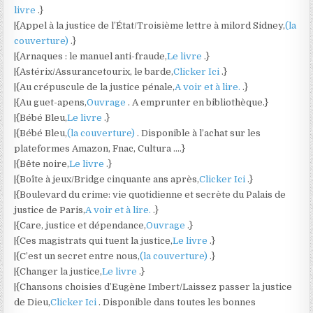
livre
.}
|{Appel à la justice de l’État/Troisième lettre à milord Sidney,
(la
couverture)
.}
|{Arnaques : le manuel anti-fraude,
Le livre
.}
|{Astérix/Assurancetourix, le barde,
Clicker Ici
.}
|{Au crépuscule de la justice pénale,
A voir et à lire.
.}
|{Au guet-apens,
Ouvrage
. A emprunter en bibliothèque.}
|{Bébé Bleu,
Le livre
.}
|{Bébé Bleu,
(la couverture)
. Disponible à l’achat sur les
plateformes Amazon, Fnac, Cultura ….}
|{Bête noire,
Le livre
.}
|{Boîte à jeux/Bridge cinquante ans après,
Clicker Ici
.}
|{Boulevard du crime: vie quotidienne et secrète du Palais de
justice de Paris,
A voir et à lire.
.}
|{Care, justice et dépendance,
Ouvrage
.}
|{Ces magistrats qui tuent la justice,
Le livre
.}
|{C’est un secret entre nous,
(la couverture)
.}
|{Changer la justice,
Le livre
.}
|{Chansons choisies d’Eugène Imbert/Laissez passer la justice
de Dieu,
Clicker Ici
. Disponible dans toutes les bonnes