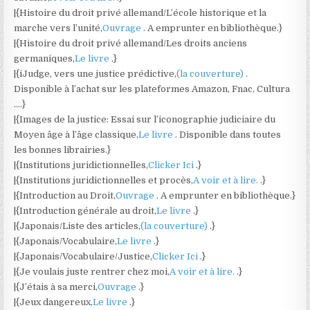
|{Histoire du droit privé allemand/L’école historique et la
marche vers l’unité,
Ouvrage
. A emprunter en bibliothèque.}
|{Histoire du droit privé allemand/Les droits anciens
germaniques,
Le livre
.}
|{iJudge, vers une justice prédictive,
(la couverture)
.
Disponible à l’achat sur les plateformes Amazon, Fnac, Cultura
….}
|{Images de la justice: Essai sur l’iconographie judiciaire du
Moyen âge à l’âge classique,
Le livre
. Disponible dans toutes
les bonnes librairies.}
|{Institutions juridictionnelles,
Clicker Ici
.}
|{Institutions juridictionnelles et procès,
A voir et à lire.
.}
|{Introduction au Droit,
Ouvrage
. A emprunter en bibliothèque.}
|{Introduction générale au droit,
Le livre
.}
|{Japonais/Liste des articles,
(la couverture)
.}
|{Japonais/Vocabulaire,
Le livre
.}
|{Japonais/Vocabulaire/Justice,
Clicker Ici
.}
|{Je voulais juste rentrer chez moi,
A voir et à lire.
.}
|{J’étais à sa merci,
Ouvrage
.}
|{Jeux dangereux,
Le livre
.}