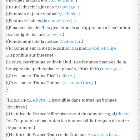
|{Évaluer la justice,
A voir et à lire.
.}
|{Faut-il durcir la justice ?,
Ouvrage
.}
|{Femmes et justice pénale,
Le livre
.}
|{Festin de haines,
(la couverture)
.}
|{Finances locales/Les procédures se rapportant à l’exécution
des budgets locaux,
Le livre
.}
|{Fondements de la justice,
Clicker Ici
.}
|{Fragment sur la justice/Édition Garnier,
A voir et à lire.
.
Disponible sur internet.}
|{Genre, patrimoine et droit civil : Les femmes mariées de la
bourgeoisie québécoise en procès, 1900-1930,
Ouvrage
.}
|{Grec ancien/Dieux/Dicé,
Le livre
.}
|{Grec ancien/Dieux/Thémis,
(la couverture)
.}
}
{{GREGORY,
Le livre
. Disponible dans toutes les bonnes
librairies.}
|{Histoire de France/Affermissement du pouvoir royal,
Clicker
Ici
. Disponible dans toutes les bonnes bibliothèques de votre
département.}
|{Histoire de France/Guerre de Cent ans,
A voir et à lire.
.