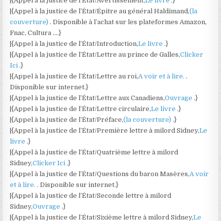
|{Appel à la justice de l’État/Avertissement,
Le livre
.}
|{Appel à la justice de l’État/Épitre au général Haldimand,
(la
couverture)
. Disponible à l’achat sur les plateformes Amazon,
Fnac, Cultura ….}
|{Appel à la justice de l’État/Introduction,
Le livre
.}
|{Appel à la justice de l’État/Lettre au prince de Galles,
Clicker
Ici
.}
|{Appel à la justice de l’État/Lettre au roi,
A voir et à lire.
.
Disponible sur internet.}
|{Appel à la justice de l’État/Lettre aux Canadiens,
Ouvrage
.}
|{Appel à la justice de l’État/Lettre circulaire,
Le livre
.}
|{Appel à la justice de l’État/Préface,
(la couverture)
.}
|{Appel à la justice de l’État/Première lettre à milord Sidney,
Le
livre
.}
|{Appel à la justice de l’État/Quatrième lettre à milord
Sidney,
Clicker Ici
.}
|{Appel à la justice de l’État/Questions du baron Masères,
A voir
et à lire.
. Disponible sur internet.}
|{Appel à la justice de l’État/Seconde lettre à milord
Sidney,
Ouvrage
.}
|{Appel à la justice de l’État/Sixième lettre à milord Sidney,
Le