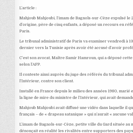
L’article :
Mahjoub Mahjoubi, l’imam de Bagnols-sur-Cèze expulsé le 22 
d’origine, père de cinq enfants, a déposé un recours en réfé
Paris.
Le tribunal administratif de Paris va examiner vendredi à 
dernier vers la Tunisie après avoir été accusé d’avoir profé
C’est son avocat, Maître Samir Hamroun, qui a déposé cett
selon l’AFP.
Il conteste ainsi auprès du juge des référés du tribunal adm
l’Intérieur, contre son client.
Installé en France depuis le milieu des années 1980, marié et
la ligne de mire du ministre de l’Intérieur, qui avait demand
Mahjoub Mahjoubi avait diffusé une vidéo dans laquelle il qual
français – de « drapeau satanique » qui n’aurait « aucune val
L’imam de Bagnols-sur-Cèze, petite ville du Gard située au n
dénonçait en réalité les rivalités entre supporters des pay