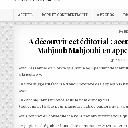
ACCUEIL
RGPD ET CONFIDENTIALITÉ
A PROPOS
DR
PO
DR
IN
A découvrir cet éditorial : acc
Mahjoub Mahjoubi en appelle
AUTHOR:
ISABELLE
Voici l’essentiel d’un texte que notre équipe vient de identi
« la justice ».
Le titre suggestif (accusé d’avoir proféré des appels à la h
long.
Le chroniqueur (annoncé sous le nom d’anonymat
) est connu et fiable pour plusieurs autres papiers qu’il a pu
Vous pouvez en conséquence vous fier aux informations qu’
Le papier a été publié à une date mentionnée 2024-02-29 03