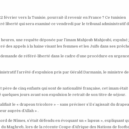
février vers la Tunisie, pourrait-il revenir en France ? Ce tunisien
ré liberté qui sera examiné ce vendredi par le tribunal administratif 
13 heures, une requête déposée par l’imam Mahjoub Mahjoubi, expulsé 
ré des appels à la haine visant les femmes et les Juifs dans ses prêch
e demande de référé-liberté dans le cadre d’une procédure en urgence
inistratif l’arrêté d’expulsion pris par Gérald Darmanin, le ministre de
 père de cinq enfants qui sont de nationalité française, cet imam était
é quelques jours avant son expulsion le retrait de son titre de séjour.
ifiait le « drapeau tricolore » – sans préciser s’il s’agissait du drape
eur auprès d’Allah » .
ord de Nîmes, s’était défendu en évoquant un « lapsus », expliquant qu
s du Maghreb, lors de la récente Coupe d’Afrique des Nations de footba