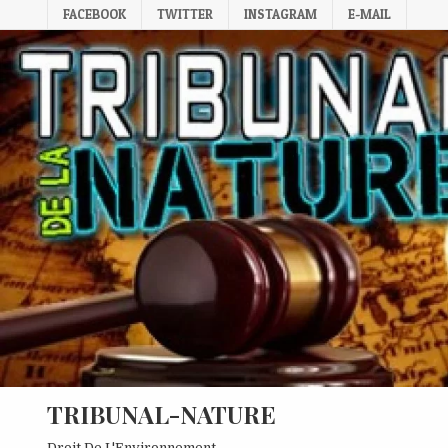
Skip
FACEBOOK
TWITTER
INSTAGRAM
E-MAIL
to
content
TRIBUNAL-NATURE
Droit De L'Environnement.