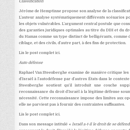
Classification
Jérôme de Hemptinne propose son analyse de la classificatio
L’auteur analyse systématiquement différents scénarios po
les objets vulnérables. L’argument central postule que con
des garanties juridiques optimales au titre du DIH et du dr
du Hamas comme un type distinct de belligérants, comme des
ciblage, et des civils, d’autre part, à des fins de protection.
Lis le post complet ici.
Auto défense
Raphael Van Steenberghe examine de manière critique les i
d’Israël à l’autodéfense par d’autres États dans le contexte
Steenberghe soutient qu’il introduit une couche sup
reconnaissance du droit d’Israël à la légitime défense sou
nécessité. Cette reconnaissance impose des limites aux opé
elle ne parvient pas à fournir des contraintes suffisantes.
Lis le post complet ici.
Dans son message intitulé «
Israël a-t-il le droit de se défend