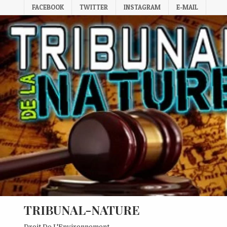
Skip
FACEBOOK
TWITTER
INSTAGRAM
E-MAIL
to
content
TRIBUNAL-NATURE
Droit De L'Environnement.