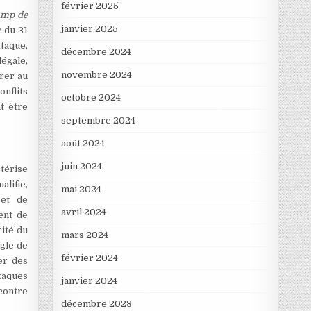
février 2025
camp de
janvier 2025
 du 31
ttaque,
décembre 2024
légale,
novembre 2024
érer au
onflits
octobre 2024
t être
septembre 2024
août 2024
juin 2024
térise
alifie,
mai 2024
 et de
avril 2024
ent de
cité du
mars 2024
ugle de
février 2024
er des
taques
janvier 2024
contre
décembre 2023