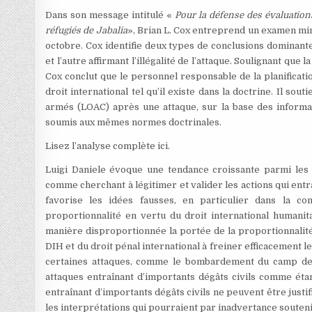
Dans son message intitulé «
Pour la défense des évaluations
réfugiés de Jabalia
», Brian L. Cox entreprend un examen min
octobre. Cox identifie deux types de conclusions dominante
et l’autre affirmant l’illégalité de l’attaque. Soulignant que 
Cox conclut que le personnel responsable de la planificati
droit international tel qu’il existe dans la doctrine. Il so
armés (LOAC) après une attaque, sur la base des informat
soumis aux mêmes normes doctrinales.
Lisez l’analyse complète ici.
Luigi Daniele évoque une tendance croissante parmi les c
comme cherchant à légitimer et valider les actions qui entraî
favorise les idées fausses, en particulier dans la co
proportionnalité en vertu du droit international humanit
manière disproportionnée la portée de la proportionnalité 
DIH et du droit pénal international à freiner efficacement le
certaines attaques, comme le bombardement du camp de réf
attaques entraînant d’importants dégâts civils comme étan
entraînant d’importants dégâts civils ne peuvent être jus
les interprétations qui pourraient par inadvertance souten