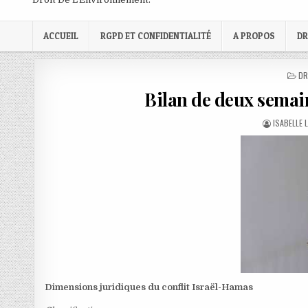
ACCUEIL
RGPD ET CONFIDENTIALITÉ
A PROPOS
DR
PO
DR
IN
Bilan de deux semai
AUTHOR:
ISABELLE 
Dimensions juridiques du conflit Israël-Hamas