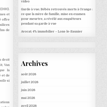
video
 (DIH).
Garde à vue; Bébés retrouvés morts à Orange :
ce que la mère de famille, mise en examen
nes et
pour meurtre, a révélé aux enquêteurs
é offre
pendant sa garde à vue
milices
fins de
Avocat; 4% immobilier – Lons-le-Saunier
 droit
Archives
it, Van
que la
août 2026
é et de
bello
si
juillet 2026
juin 2026
mai 2026
ations
avril 2026