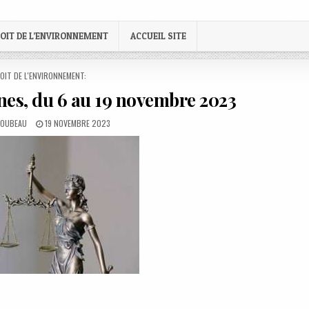
OIT DE L’ENVIRONNEMENT
ACCUEIL SITE
STED
OIT DE L'ENVIRONNEMENT:
nes, du 6 au 19 novembre 2023
PUBLISHED
LOUBEAU
19 NOVEMBRE 2023
DATE: