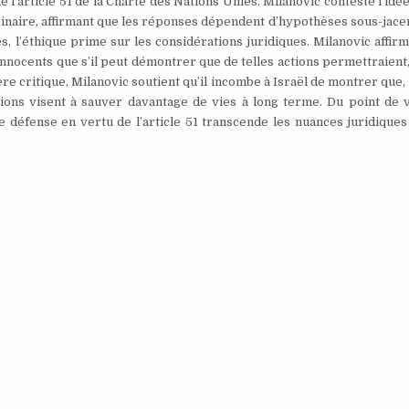
e l’article 51 de la Charte des Nations Unies. Milanovic conteste l’idé
binaire, affirmant que les réponses dépendent d’hypothèses sous-jacen
tes, l’éthique prime sur les considérations juridiques. Milanovic affir
’innocents que s’il peut démontrer que de telles actions permettraient,
ère critique, Milanovic soutient qu’il incombe à Israël de montrer qu
actions visent à sauver davantage de vies à long terme. Du point de 
me défense en vertu de l’article 51 transcende les nuances juridiques