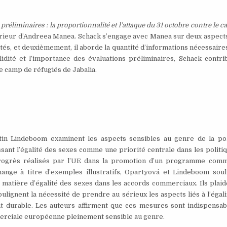
préliminaires : la proportionnalité et l’attaque du 31 octobre contre le 
rieur d’Andreea Manea. Schack s’engage avec Manea sur deux aspects 
és, et deuxièmement, il aborde la quantité d’informations nécessair
idité et l’importance des évaluations préliminaires, Schack contri
e camp de réfugiés de Jabalia.
tin Lindeboom examinent les aspects sensibles au genre de la pol
nt l’égalité des sexes comme une priorité centrale dans les politiq
 progrès réalisés par l’UE dans la promotion d’un programme comm
hange à titre d’exemples illustratifs, Opartyová et Lindeboom soul
 matière d’égalité des sexes dans les accords commerciaux. Ils plaid
ulignent la nécessité de prendre au sérieux les aspects liés à l’égal
t durable. Les auteurs affirment que ces mesures sont indispensab
erciale européenne pleinement sensible au genre.