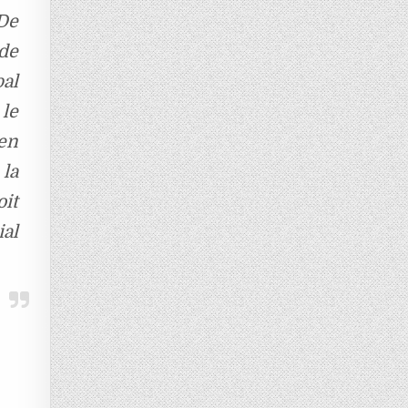
De
de
al
le
en
 la
oit
al