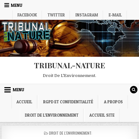
Skip
MENU
to
FACEBOOK
TWITTER
INSTAGRAM
E-MAIL
content
TRIBUNAL-NATURE
Droit De L'Environnement.
MENU
ACCUEIL
RGPD ET CONFIDENTIALITÉ
A PROPOS
DROIT DE L’ENVIRONNEMENT
ACCUEIL SITE
POSTED
DROIT DE L'ENVIRONNEMENT:
IN