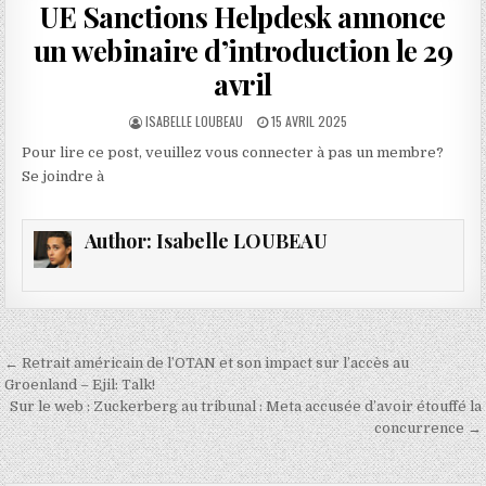
UE Sanctions Helpdesk annonce
un webinaire d’introduction le 29
avril
AUTHOR:
PUBLISHED
ISABELLE LOUBEAU
15 AVRIL 2025
DATE:
Pour lire ce post, veuillez vous connecter à pas un membre?
Se joindre à
Author:
Isabelle LOUBEAU
Navigation
← Retrait américain de l’OTAN et son impact sur l’accès au
de
Groenland – Ejil: Talk!
Sur le web : Zuckerberg au tribunal : Meta accusée d’avoir étouffé la
l’article
concurrence →