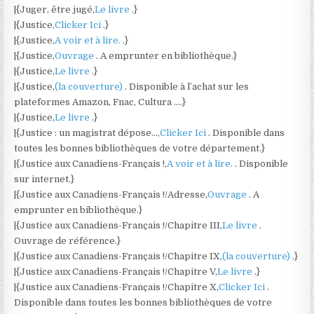
|{Juger, être jugé,
Le livre
.}
|{Justice,
Clicker Ici
.}
|{Justice,
A voir et à lire.
.}
|{Justice,
Ouvrage
. A emprunter en bibliothèque.}
|{Justice,
Le livre
.}
|{Justice,
(la couverture)
. Disponible à l’achat sur les
plateformes Amazon, Fnac, Cultura ….}
|{Justice,
Le livre
.}
|{Justice : un magistrat dépose…,
Clicker Ici
. Disponible dans
toutes les bonnes bibliothèques de votre département.}
|{Justice aux Canadiens-Français !,
A voir et à lire.
. Disponible
sur internet.}
|{Justice aux Canadiens-Français !/Adresse,
Ouvrage
. A
emprunter en bibliothèque.}
|{Justice aux Canadiens-Français !/Chapitre III,
Le livre
.
Ouvrage de référence.}
|{Justice aux Canadiens-Français !/Chapitre IX,
(la couverture)
.}
|{Justice aux Canadiens-Français !/Chapitre V,
Le livre
.}
|{Justice aux Canadiens-Français !/Chapitre X,
Clicker Ici
.
Disponible dans toutes les bonnes bibliothèques de votre