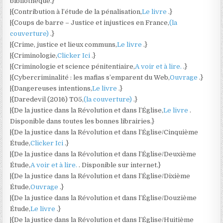
bibliothèque.}
|{Contribution à l’étude de la pénalisation,
Le livre
.}
|{Coups de barre – Justice et injustices en France,
(la
couverture)
.}
|{Crime, justice et lieux communs,
Le livre
.}
|{Criminologie,
Clicker Ici
.}
|{Criminologie et science pénitentiaire,
A voir et à lire.
.}
|{Cybercriminalité : les mafias s’emparent du Web,
Ouvrage
.}
|{Dangereuses intentions,
Le livre
.}
|{Daredevil (2016) T05,
(la couverture)
.}
|{De la justice dans la Révolution et dans l’Église,
Le livre
.
Disponible dans toutes les bonnes librairies.}
|{De la justice dans la Révolution et dans l’Église/Cinquième
Étude,
Clicker Ici
.}
|{De la justice dans la Révolution et dans l’Église/Deuxième
Étude,
A voir et à lire.
. Disponible sur internet.}
|{De la justice dans la Révolution et dans l’Église/Dixième
Étude,
Ouvrage
.}
|{De la justice dans la Révolution et dans l’Église/Douzième
Étude,
Le livre
.}
|{De la justice dans la Révolution et dans l’Église/Huitième