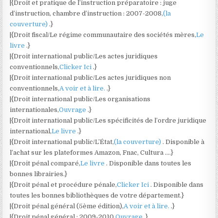
|{Droit et pratique de l’instruction préparatoire : juge
d’instruction, chambre d’instruction : 2007-2008,
(la
couverture)
.}
|{Droit fiscal/Le régime communautaire des sociétés mères,
Le
livre
.}
|{Droit international public/Les actes juridiques
conventionnels,
Clicker Ici
.}
|{Droit international public/Les actes juridiques non
conventionnels,
A voir et à lire.
.}
|{Droit international public/Les organisations
internationales,
Ouvrage
.}
|{Droit international public/Les spécificités de l’ordre juridique
international,
Le livre
.}
|{Droit international public/L’État,
(la couverture)
. Disponible à
l’achat sur les plateformes Amazon, Fnac, Cultura ….}
|{Droit pénal comparé,
Le livre
. Disponible dans toutes les
bonnes librairies.}
|{Droit pénal et procédure pénale,
Clicker Ici
. Disponible dans
toutes les bonnes bibliothèques de votre département.}
|{Droit pénal général (5ème édition),
A voir et à lire.
.}
|{Droit pénal général : 2009-2010,
Ouvrage
.}