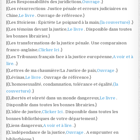
|{Les Responsabilités des juridictions,
Ouvrage
.}
|{Les résurrections: Justice pénale et erreurs judiciaires en
Chine,
Le livre
. Ouvrage de référence.}
|{Les Stoïciens : Épictète Le poignard à la main,
(la couverture)
.}
|{Les témoins devant la justice,
Le livre
. Disponible dans toutes
les bonnes librairies.}
|{Les transformations de la justice pénale. Une comparaison
franco-anglaise,
Clicker Ici
.}
|{Les Tribunaux français face à la justice européenne,
A voir et à
lire.
.}
|{Lettres de ma chaumière/La Justice de paix,
Ouvrage
.}
|{Lévinas,
Le livre
. Ouvrage de référence.}
|{L’homosexualité, condamnation, tolérance et égalité,
(la
couverture)
.}
|{Libertés et sûreté dans un monde dangereux,
Le livre
.
Disponible dans toutes les bonnes librairies.}
|{L’idée de justice,
Clicker Ici
. Disponible dans toutes les
bonnes bibliothèques de votre département.}
|{Liens dangereux,
A voir et à lire.
.}
|{L’indépendance de la justice,
Ouvrage
. A emprunter en
bibliothèque.}