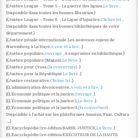
|{Justice League – Tome 5 – La guerre des ligues,
Le livre
.
Disponible dans toutes les bonnes librairies.}
|{Justice League – Tome 8 – La Ligue d’Injustice,
Clicker Ici
.
Disponible dans toutes les bonnes bibliothèques de votre
département.}
|{Justice pénale internationale Les nouveaux enjeux de
Nuremberg à La Haye,
A voir et à lire.
.}
|{Justice populaire,
Ouvrage
. A emprunter en bibliothèque.}
|{Justice populaire (Magon),
Le livre
.}
|{Justice pour Cross,
(la couverture)
.}
|{Justice pour la République,
Le livre
.}
|{Justice restaurative,
Clicker Ici
.}
|{L’administration déconcentrée,
A voir et à lire.
.}
|{L’Économie politique et la justice,
Ouvrage
.}
|{L’Économie politique et la justice/1,
Le livre
.}
|{L’Économie politique et la justice/3,
(la couverture)
.
Disponible à l’achat sur les plateformes Amazon, Fnac, Cultura
….}
|{L’Encyclopédie/1re édition/BASSE-JUSTICE,
Le livre
.}
|{L’Encyclopédie/1re édition/EXÉCUTEUR DE LA HAUTE