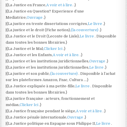
|{La Justice en France,
A voir et à lire.
.}
|{La Justice en Question? Experience d’une
Mediatrice,
Ouvrage
.}
|{La justice en trente dissertations corrigées,
Le livre
.}
|{La justice et le droit (Fiche notion),
(la couverture)
.}
|{La Justice et le Droit (Leconte de Lisle),
Le livre
. Disponible
dans toutes les bonnes librairies.}
|{La Justice et le Mal,
Clicker Ici
.}
|{La Justice et les Enfants,
A voir et à lire.
.}
|{La justice et les institutions juridictionnelles,
Ouvrage
.}
|{La justice et les institutions juridictionnelles,
Le livre
.}
|{La justice et son public,
(la couverture)
. Disponible à l’achat
sur les plateformes Amazon, Fnac, Cultura ….}
|{La Justice expliquée à ma petite-fille,
Le livre
. Disponible
dans toutes les bonnes librairies.}
|{La justice française : acteurs, fonctionnement et
médias,
Clicker Ici
.}
|{La Justice française pendant le siège,
A voir et à lire.
.}
|{La Justice pénale internationale,
Ouvrage
.}
|{La Justice politique en Espagne sous Philippe II,
Le livre
.