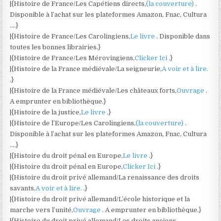
|{Histoire de France/Les Capétiens directs,
(la couverture)
.
Disponible à l’achat sur les plateformes Amazon, Fnac, Cultura
….}
|{Histoire de France/Les Carolingiens,
Le livre
. Disponible dans
toutes les bonnes librairies.}
|{Histoire de France/Les Mérovingiens,
Clicker Ici
.}
|{Histoire de la France médiévale/La seigneurie,
A voir et à lire.
.}
|{Histoire de la France médiévale/Les châteaux forts,
Ouvrage
.
A emprunter en bibliothèque.}
|{Histoire de la justice,
Le livre
.}
|{Histoire de l’Europe/Les Carolingiens,
(la couverture)
.
Disponible à l’achat sur les plateformes Amazon, Fnac, Cultura
….}
|{Histoire du droit pénal en Europe,
Le livre
.}
|{Histoire du droit pénal en Europe,
Clicker Ici
.}
|{Histoire du droit privé allemand/La renaissance des droits
savants,
A voir et à lire.
.}
|{Histoire du droit privé allemand/L’école historique et la
marche vers l’unité,
Ouvrage
. A emprunter en bibliothèque.}
|{Histoire du droit privé allemand/Les droits anciens