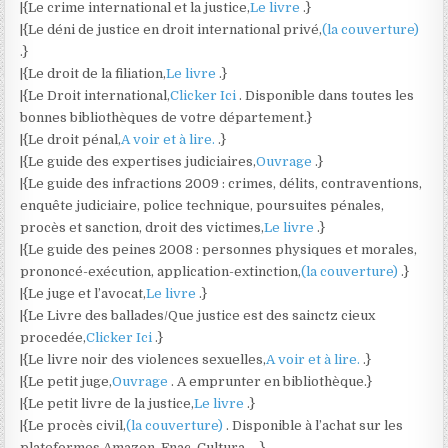
|{Le crime international et la justice,
Le livre
.}
|{Le déni de justice en droit international privé,
(la couverture)
.}
|{Le droit de la filiation,
Le livre
.}
|{Le Droit international,
Clicker Ici
. Disponible dans toutes les
bonnes bibliothèques de votre département.}
|{Le droit pénal,
A voir et à lire.
.}
|{Le guide des expertises judiciaires,
Ouvrage
.}
|{Le guide des infractions 2009 : crimes, délits, contraventions,
enquête judiciaire, police technique, poursuites pénales,
procès et sanction, droit des victimes,
Le livre
.}
|{Le guide des peines 2008 : personnes physiques et morales,
prononcé-exécution, application-extinction,
(la couverture)
.}
|{Le juge et l’avocat,
Le livre
.}
|{Le Livre des ballades/Que justice est des sainctz cieux
procedée,
Clicker Ici
.}
|{Le livre noir des violences sexuelles,
A voir et à lire.
.}
|{Le petit juge,
Ouvrage
. A emprunter en bibliothèque.}
|{Le petit livre de la justice,
Le livre
.}
|{Le procès civil,
(la couverture)
. Disponible à l’achat sur les
plateformes Amazon, Fnac, Cultura ….}