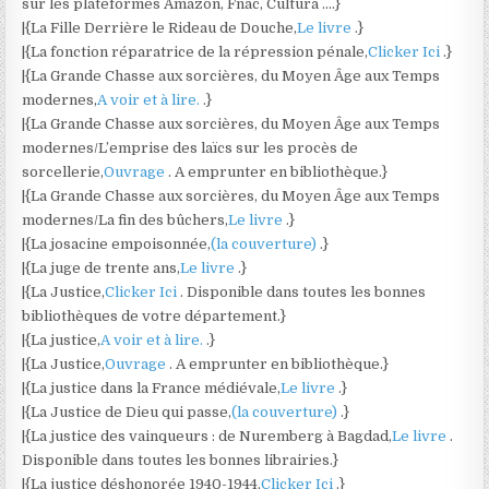
sur les plateformes Amazon, Fnac, Cultura ….}
|{La Fille Derrière le Rideau de Douche,
Le livre
.}
|{La fonction réparatrice de la répression pénale,
Clicker Ici
.}
|{La Grande Chasse aux sorcières, du Moyen Âge aux Temps
modernes,
A voir et à lire.
.}
|{La Grande Chasse aux sorcières, du Moyen Âge aux Temps
modernes/L’emprise des laïcs sur les procès de
sorcellerie,
Ouvrage
. A emprunter en bibliothèque.}
|{La Grande Chasse aux sorcières, du Moyen Âge aux Temps
modernes/La fin des bûchers,
Le livre
.}
|{La josacine empoisonnée,
(la couverture)
.}
|{La juge de trente ans,
Le livre
.}
|{La Justice,
Clicker Ici
. Disponible dans toutes les bonnes
bibliothèques de votre département.}
|{La justice,
A voir et à lire.
.}
|{La Justice,
Ouvrage
. A emprunter en bibliothèque.}
|{La justice dans la France médiévale,
Le livre
.}
|{La Justice de Dieu qui passe,
(la couverture)
.}
|{La justice des vainqueurs : de Nuremberg à Bagdad,
Le livre
.
Disponible dans toutes les bonnes librairies.}
|{La justice déshonorée 1940-1944,
Clicker Ici
.}