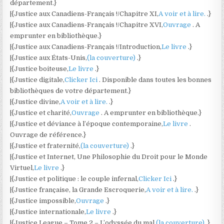
département.}
|{Justice aux Canadiens-Français !/Chapitre XI,
A voir et à lire.
.}
|{Justice aux Canadiens-Français !/Chapitre XVI,
Ouvrage
. A
emprunter en bibliothèque.}
|{Justice aux Canadiens-Français !/Introduction,
Le livre
.}
|{Justice aux États-Unis,
(la couverture)
.}
|{Justice boiteuse,
Le livre
.}
|{Justice digitale,
Clicker Ici
. Disponible dans toutes les bonnes
bibliothèques de votre département.}
|{Justice divine,
A voir et à lire.
.}
|{Justice et charité,
Ouvrage
. A emprunter en bibliothèque.}
|{Justice et déviance à l’époque contemporaine,
Le livre
.
Ouvrage de référence.}
|{Justice et fraternité,
(la couverture)
.}
|{Justice et Internet, Une Philosophie du Droit pour le Monde
Virtuel,
Le livre
.}
|{Justice et politique : le couple infernal,
Clicker Ici
.}
|{Justice française, la Grande Escroquerie,
A voir et à lire.
.}
|{Justice impossible,
Ouvrage
.}
|{Justice internationale,
Le livre
.}
|{Justice League – Tome 2 – L’odyssée du mal,
(la couverture)
.}