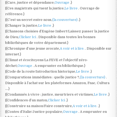
|{Care, justice et dépendance,
Ouvrage
.}
|{Ces magistrats qui tuent la justice,
Le livre
. Ouvrage de
référence.}
|{C’est un secret entre nous,
(la couverture)
.}
|{Changer la justice,
Le livre
.}
|{Chansons choisies d’Eugène Imbert/Laissez passer la justice
de Dieu,
Clicker Ici
. Disponible dans toutes les bonnes
bibliothèques de votre département.}
|{Chronique d’une jeune avocate,
A voir et à lire.
. Disponible sur
internet.}
|{Climat et écocitoyens/La FEVE et l’objectif zéro-
déchet,
Ouvrage
. A emprunter en bibliothèque.}
|{Code de la route/Introduction historique,
Le livre
.}
|{Comparutions immédiates : quelle justice ?,
(la couverture)
.
Disponible à l’achat sur les plateformes Amazon, Fnac, Cultura
….}
|{Condamnés à vivre : justice, meurtriers et victimes,
Le livre
.}
|{Confidences d’un maton,
Clicker Ici
.}
|{Construire sa maison/Faire construire,
A voir et à lire.
.}
|{Contes d’Italie/Justice populaire,
Ouvrage
. A emprunter en