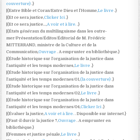
couverture)
.}
|{Entre Bible et Coran/Entre Dieu et l’Homme,
Le livre
.}
|{Et ce sera justice,
Clicker Ici
.}
|{Et ce sera justice…,
A voir et à lire.
.}
|{États généraux du multilinguisme dans les outre-
mer/Présentation/Éditos/Éditorial de M. Frédéric
MITTERRAND, ministre de la Culture et de la
Communication,
Ouvrage
. A emprunter en bibliothèque.}
|{Étude historique sur l’organisation de la justice dans
l’antiquité et les temps modernes,
Le livre
.}
|{Étude historique sur l’organisation de la justice dans
l’antiquité et les temps modernes/01,
(la couverture)
.}
|{Étude historique sur l’organisation de la justice dans
l’antiquité et les temps modernes/02,
Le livre
.}
|{Étude historique sur l’organisation de la justice dans
l’antiquité et les temps modernes/04,
Clicker Ici
.}
|{Évaluer la justice,
A voir et à lire.
. Disponible sur internet.}
|{Faut-il durcir la justice ?,
Ouvrage
. A emprunter en
bibliothèque.}
|{Femmes et justice pénale,
Le livre
.}