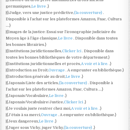
germaniques,
Le livre
.}
|{iJudge, vers une justice prédictive,
(la couverture)
.
Disponible à l’achat sur les plateformes Amazon, Fnac, Cultura
….}
|{Images de la justice: Essai sur l’iconographie judiciaire du
Moyen âge à l’âge classique,
Le livre
. Disponible dans toutes
les bonnes librairies.}
|{Institutions juridictionnelles,
Clicker Ici
. Disponible dans
toutes les bonnes bibliothèques de votre département.}
|{Institutions juridictionnelles et procès,
A voir et à lire.
.}
|{Introduction au Droit,
Ouvrage
. A emprunter en bibliothèque.}
|{Introduction générale au droit,
Le livre
.}
|{Japonais/Liste des articles,
(la couverture)
. Disponible à
l’achat sur les plateformes Amazon, Fnac, Cultura ….}
|{Japonais/Vocabulaire,
Le livre
.}
|{Japonais/Vocabulaire/Justice,
Clicker Ici
.}
|{Je voulais juste rentrer chez moi,
A voir et à lire.
.}
|{J’étais à sa merci,
Ouvrage
. A emprunter en bibliothèque.}
|{Jeux dangereux,
Le livre
.}
|{Juger sous Vichy, juger Vichy,
(la couverture)
.}