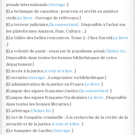
pénale internationale,
Ouvrage
.}
|{La technique de cassation : pourvois et arrêts en matière
civile,
Le livre
. Ouvrage de référence.}
|{La terreur judiciaire,
(la couverture)
. Disponible à l’achat sur
les plateformes Amazon, Fnac, Cultura ….}
|{La Vallée des belles rencontres, Tome 2 : Chez Harold,
Le livre
.}
|{La volonté de punir : essai sur le populisme pénal,
Clicker Ici
.
Disponible dans toutes les bonnes bibliothèques de votre
département.}
|{L’Accès à la justice,
A voir et à lire.
.}
|{L’accusée,
Ouvrage
. A emprunter en bibliothèque.}
|{L’administration de la justice en France,
Le livre
.}
|{Langue des signes française/Justice,
(la couverture)
.}
|{Langue des signes française/Vocabulaire,
Le livre
. Disponible
dans toutes les bonnes librairies.}
|{L’arbitrage,
Clicker Ici
.}
|{L’Art de l’enquête criminelle : À la recherche de la vérité, de la
sécurité et de la justice,
A voir et à lire.
.}
|{Le banquier de Lucifer,
Ouvrage
.}