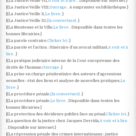
|{La Justice/Veille VII,
A voir et à lire.
. Disponible sur internet.}
|{La Justice/Veille VIII,
Ouvrage
. A emprunter en bibliothèque.}
|{La Justice/Veille X,
Le livre
.}
|{La Justice/Veille XI,
(la couverture)
.}
|{La Menteuse et la Ville,
Le livre
. Disponible dans toutes les
bonnes librairies.}
|{La parole contraire,
Clicker Ici
.}
|{La parole et l’action : Itinéraire d’un avocat militant,
A voir et à
lire.
.}
|{La pratique judiciaire interne de la Cour européenne des
droits de l’homme,
Ouvrage
.}
|{La prise en charge pénitentiaire des auteurs d’agressions
sexuelles : état des lieux et analyse de nouvelles pratiques,
Le
livre
.}
|{La procédure pénale,
(la couverture)
.}
|{La procédure pénale,
Le livre
. Disponible dans toutes les
bonnes librairies.}
|{La protection des décideurs publics face au pénal,
Clicker Ici
.}
|{La question de la justice chez Jacques Derrida,
A voir et à lire.
. Disponible sur internet.}
|{La répression pénale des crimes internationaux : justice