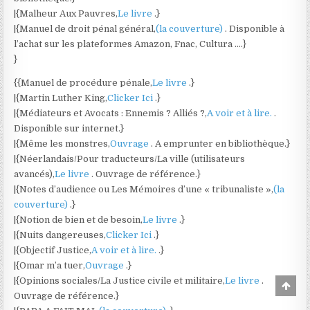
|{Malheur Aux Pauvres,
Le livre
.}
|{Manuel de droit pénal général,
(la couverture)
. Disponible à
l’achat sur les plateformes Amazon, Fnac, Cultura ….}
}
{{Manuel de procédure pénale,
Le livre
.}
|{Martin Luther King,
Clicker Ici
.}
|{Médiateurs et Avocats : Ennemis ? Alliés ?,
A voir et à lire.
.
Disponible sur internet.}
|{Même les monstres,
Ouvrage
. A emprunter en bibliothèque.}
|{Néerlandais/Pour traducteurs/La ville (utilisateurs
avancés),
Le livre
. Ouvrage de référence.}
|{Notes d’audience ou Les Mémoires d’une « tribunaliste »,
(la
couverture)
.}
|{Notion de bien et de besoin,
Le livre
.}
|{Nuits dangereuses,
Clicker Ici
.}
|{Objectif Justice,
A voir et à lire.
.}
|{Omar m’a tuer,
Ouvrage
.}
|{Opinions sociales/La Justice civile et militaire,
Le livre
.
Scro
to
Ouvrage de référence.}
Top