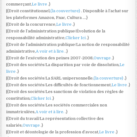
commerçant,
Le livre
.}
|{Droit constitutionnel,
(la couverture)
. Disponible à l’achat sur
les plateformes Amazon, Fnac, Cultura ….}
|{Droit de la concurrence,
Le livre
.}
|{Droit de l’administration publique/Évolution de la
responsabilité administrative,
Clicker Ici
.}
|{Droit de l’administration publique/La notion de responsabilité
administrative,
A voir et à lire.
.}
|{Droit de l’exécution des peines 2007-2008,
Ouvrage
.}
|{Droit des sociétés/La disparition par voie de dissolution,
Le
livre
.}
|{Droit des sociétés/La SARL unipersonnelle,
(la couverture)
.}
|{Droit des sociétés/Les difficultés de fonctionnement,
Le livre
.}
|{Droit des sociétés/Les sanctions de violation des règles de
constitution,
Clicker Ici
.}
|{Droit des sociétés/Les sociétés commerciales non
immatriculées,
A voir et à lire.
.}
|{Droit du travail/La représentation collective des
salariés,
Ouvrage
.}
|{Droit et déontologie de la profession d’avocat,
Le livre
.}