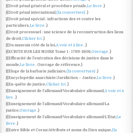
|{Droit pénal général et procédure pénale,
Le livre
.}
|{Droit pénal international,
(la couverture)
.}
|{Droit pénal spécial : infractions des et contre les
particuliers,
Le livre
.}
|{Droit processuel : une science de la reconstruction des liens
de droit,
Clicker Ici
.}
|{Du mauvais côté de la loi,
A voir et à lire.
.}
|{ECRITS SUR LES NOIRS Tome 1 : 1789-1808,
Ouvrage
.}
|{Efficacité de l’exécution des décisions de justice dans le
monde,
Le livre
. Ouvrage de référence.}
|{Éloge de la barbarie judiciaire,
(la couverture)
.}
|{Encyclopédie anarchiste/Juridiction – Justice,
Le livre
.}
|{En-quête de justice,
Clicker Ici
.}
|{Enseignement de l’allemand/Vocabulaire allemand,
A voir et à
lire.
.}
|{Enseignement de l’allemand/Vocabulaire allemand/La
justice,
Ouvrage
.}
|{Enseignement de l’allemand/Vocabulaire allemand/L’État,
Le
livre
.}
|{Entre Bible et Coran/Attributs et noms du Dieu unique,
(la