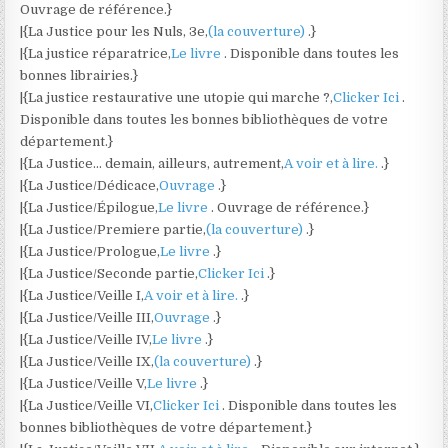
Ouvrage de référence.}
|{La Justice pour les Nuls, 3e,
(la couverture)
.}
|{La justice réparatrice,
Le livre
. Disponible dans toutes les
bonnes librairies.}
|{La justice restaurative une utopie qui marche ?,
Clicker Ici
.
Disponible dans toutes les bonnes bibliothèques de votre
département.}
|{La Justice… demain, ailleurs, autrement,
A voir et à lire.
.}
|{La Justice/Dédicace,
Ouvrage
.}
|{La Justice/Épilogue,
Le livre
. Ouvrage de référence.}
|{La Justice/Premiere partie,
(la couverture)
.}
|{La Justice/Prologue,
Le livre
.}
|{La Justice/Seconde partie,
Clicker Ici
.}
|{La Justice/Veille I,
A voir et à lire.
.}
|{La Justice/Veille III,
Ouvrage
.}
|{La Justice/Veille IV,
Le livre
.}
|{La Justice/Veille IX,
(la couverture)
.}
|{La Justice/Veille V,
Le livre
.}
|{La Justice/Veille VI,
Clicker Ici
. Disponible dans toutes les
bonnes bibliothèques de votre département.}