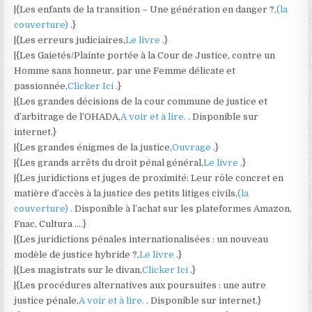
|{Les enfants de la transition – Une génération en danger ?,
(la
couverture)
.}
|{Les erreurs judiciaires,
Le livre
.}
|{Les Gaietés/Plainte portée à la Cour de Justice, contre un
Homme sans honneur, par une Femme délicate et
passionnée,
Clicker Ici
.}
|{Les grandes décisions de la cour commune de justice et
d’arbitrage de l’OHADA,
A voir et à lire.
. Disponible sur
internet.}
|{Les grandes énigmes de la justice,
Ouvrage
.}
|{Les grands arrêts du droit pénal général,
Le livre
.}
|{Les juridictions et juges de proximité: Leur rôle concret en
matière d’accès à la justice des petits litiges civils,
(la
couverture)
. Disponible à l’achat sur les plateformes Amazon,
Fnac, Cultura ….}
|{Les juridictions pénales internationalisées : un nouveau
modèle de justice hybride ?,
Le livre
.}
|{Les magistrats sur le divan,
Clicker Ici
.}
|{Les procédures alternatives aux poursuites : une autre
justice pénale,
A voir et à lire.
. Disponible sur internet.}