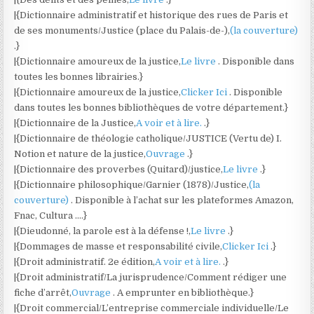
|{Dictionnaire administratif et historique des rues de Paris et
de ses monuments/Justice (place du Palais-de-),
(la couverture)
.}
|{Dictionnaire amoureux de la justice,
Le livre
. Disponible dans
toutes les bonnes librairies.}
|{Dictionnaire amoureux de la justice,
Clicker Ici
. Disponible
dans toutes les bonnes bibliothèques de votre département.}
|{Dictionnaire de la Justice,
A voir et à lire.
.}
|{Dictionnaire de théologie catholique/JUSTICE (Vertu de) I.
Notion et nature de la justice,
Ouvrage
.}
|{Dictionnaire des proverbes (Quitard)/justice,
Le livre
.}
|{Dictionnaire philosophique/Garnier (1878)/Justice,
(la
couverture)
. Disponible à l’achat sur les plateformes Amazon,
Fnac, Cultura ….}
|{Dieudonné, la parole est à la défense !,
Le livre
.}
|{Dommages de masse et responsabilité civile,
Clicker Ici
.}
|{Droit administratif. 2e édition,
A voir et à lire.
.}
|{Droit administratif/La jurisprudence/Comment rédiger une
fiche d’arrêt,
Ouvrage
. A emprunter en bibliothèque.}
|{Droit commercial/L’entreprise commerciale individuelle/Le