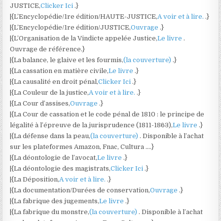
JUSTICE,
Clicker Ici
.}
|{L’Encyclopédie/1re édition/HAUTE-JUSTICE,
A voir et à lire.
.}
|{L’Encyclopédie/1re édition/JUSTICE,
Ouvrage
.}
|{L’Organisation de la Vindicte appelée Justice,
Le livre
.
Ouvrage de référence.}
|{La balance, le glaive et les fourmis,
(la couverture)
.}
|{La cassation en matière civile,
Le livre
.}
|{La causalité en droit pénal,
Clicker Ici
.}
|{La Couleur de la justice,
A voir et à lire.
.}
|{La Cour d’assises,
Ouvrage
.}
|{La Cour de cassation et le code pénal de 1810 : le principe de
légalité à l’épreuve de la jurisprudence (1811-1863),
Le livre
.}
|{La défense dans la peau,
(la couverture)
. Disponible à l’achat
sur les plateformes Amazon, Fnac, Cultura ….}
|{La déontologie de l’avocat,
Le livre
.}
|{La déontologie des magistrats,
Clicker Ici
.}
|{La Déposition,
A voir et à lire.
.}
|{La documentation/Durées de conservation,
Ouvrage
.}
|{La fabrique des jugements,
Le livre
.}
|{La fabrique du monstre,
(la couverture)
. Disponible à l’achat