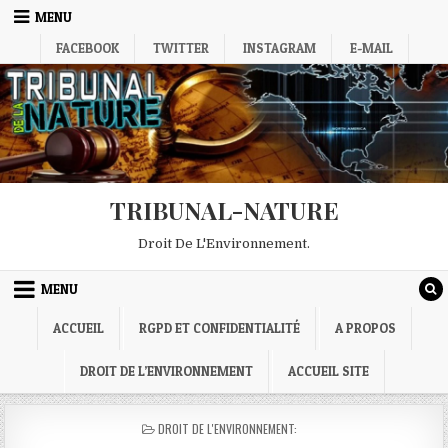
Skip
MENU
to
FACEBOOK
TWITTER
INSTAGRAM
E-MAIL
content
TRIBUNAL-NATURE
Droit De L'Environnement.
MENU
ACCUEIL
RGPD ET CONFIDENTIALITÉ
A PROPOS
DROIT DE L’ENVIRONNEMENT
ACCUEIL SITE
POSTED
DROIT DE L'ENVIRONNEMENT:
IN