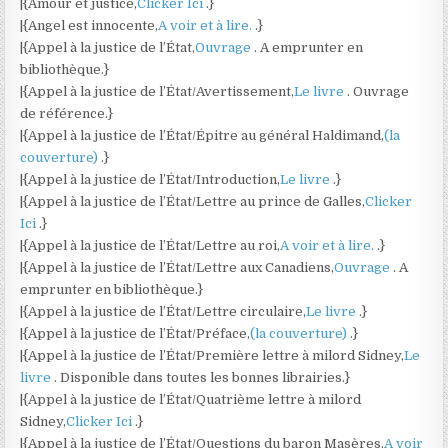
|{Amour et justice,
Clicker Ici
.}
|{Angel est innocente,
A voir et à lire.
.}
|{Appel à la justice de l’État,
Ouvrage
. A emprunter en
bibliothèque.}
|{Appel à la justice de l’État/Avertissement,
Le livre
. Ouvrage
de référence.}
|{Appel à la justice de l’État/Épitre au général Haldimand,
(la
couverture)
.}
|{Appel à la justice de l’État/Introduction,
Le livre
.}
|{Appel à la justice de l’État/Lettre au prince de Galles,
Clicker
Ici
.}
|{Appel à la justice de l’État/Lettre au roi,
A voir et à lire.
.}
|{Appel à la justice de l’État/Lettre aux Canadiens,
Ouvrage
. A
emprunter en bibliothèque.}
|{Appel à la justice de l’État/Lettre circulaire,
Le livre
.}
|{Appel à la justice de l’État/Préface,
(la couverture)
.}
|{Appel à la justice de l’État/Première lettre à milord Sidney,
Le
livre
. Disponible dans toutes les bonnes librairies.}
|{Appel à la justice de l’État/Quatrième lettre à milord
Sidney,
Clicker Ici
.}
|{Appel à la justice de l’État/Questions du baron Masères,
A voir