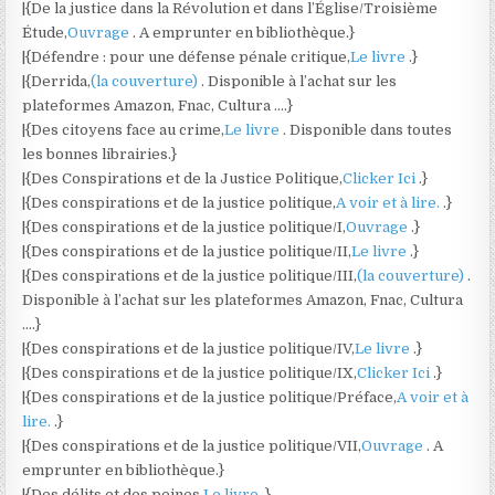
|{De la justice dans la Révolution et dans l’Église/Troisième
Étude,
Ouvrage
. A emprunter en bibliothèque.}
|{Défendre : pour une défense pénale critique,
Le livre
.}
|{Derrida,
(la couverture)
. Disponible à l’achat sur les
plateformes Amazon, Fnac, Cultura ….}
|{Des citoyens face au crime,
Le livre
. Disponible dans toutes
les bonnes librairies.}
|{Des Conspirations et de la Justice Politique,
Clicker Ici
.}
|{Des conspirations et de la justice politique,
A voir et à lire.
.}
|{Des conspirations et de la justice politique/I,
Ouvrage
.}
|{Des conspirations et de la justice politique/II,
Le livre
.}
|{Des conspirations et de la justice politique/III,
(la couverture)
.
Disponible à l’achat sur les plateformes Amazon, Fnac, Cultura
….}
|{Des conspirations et de la justice politique/IV,
Le livre
.}
|{Des conspirations et de la justice politique/IX,
Clicker Ici
.}
|{Des conspirations et de la justice politique/Préface,
A voir et à
lire.
.}
|{Des conspirations et de la justice politique/VII,
Ouvrage
. A
emprunter en bibliothèque.}
|{Des délits et des peines,
Le livre
.}