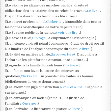
|{Le régime juridique des marchés publics : droits et
obligations des signataires des marchés de travaux,
Le livre
.
Disponible dans toutes les bonnes librairies.}
|{Le secret professionnel,
Clicker Ici
. Disponible dans toutes
les bonnes bibliothèques de votre département.}
|{Le Service public de la justice,
A voir et à lire.
.}
|{Le sexe et la loi,
Ouvrage
. A emprunter en bibliothèque.}
|{L’efficience en droit pénal économique : étude de droit positif
à la lumière de l’analyse économique du droit,
Le livre
.}
|{L’égalité en matière pénale,
(la couverture)
. Disponible à
l’achat sur les plateformes Amazon, Fnac, Cultura ….}
|{Légende de la famille Forseti tome 2,
Le livre
.}
|{L’enfant et son juge : la justice des mineurs au
quotidien,
Clicker Ici
. Disponible dans toutes les bonnes
bibliothèques de votre département.}
|{Les aveux d’un juge d’instruction,
A voir et à lire.
. Disponible
sur internet.}
|{Les chroniques du Radch (Tome 1) – La justice de
l’ancillaire,
Ouvrage
.}
|{Les Écrivains/La littérature en justice,
Le livre
.}