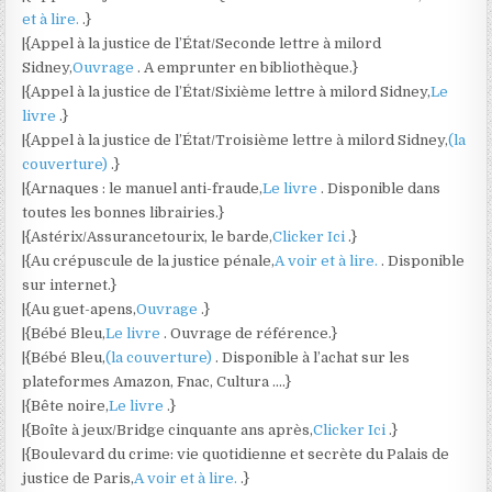
et à lire.
.}
|{Appel à la justice de l’État/Seconde lettre à milord
Sidney,
Ouvrage
. A emprunter en bibliothèque.}
|{Appel à la justice de l’État/Sixième lettre à milord Sidney,
Le
livre
.}
|{Appel à la justice de l’État/Troisième lettre à milord Sidney,
(la
couverture)
.}
|{Arnaques : le manuel anti-fraude,
Le livre
. Disponible dans
toutes les bonnes librairies.}
|{Astérix/Assurancetourix, le barde,
Clicker Ici
.}
|{Au crépuscule de la justice pénale,
A voir et à lire.
. Disponible
sur internet.}
|{Au guet-apens,
Ouvrage
.}
|{Bébé Bleu,
Le livre
. Ouvrage de référence.}
|{Bébé Bleu,
(la couverture)
. Disponible à l’achat sur les
plateformes Amazon, Fnac, Cultura ….}
|{Bête noire,
Le livre
.}
|{Boîte à jeux/Bridge cinquante ans après,
Clicker Ici
.}
|{Boulevard du crime: vie quotidienne et secrète du Palais de
justice de Paris,
A voir et à lire.
.}