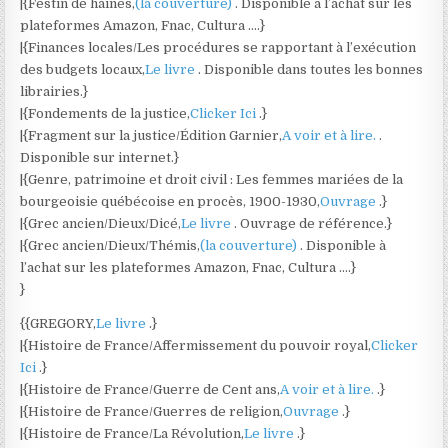
|{Festin de haines,
(la couverture)
. Disponible à l’achat sur les
plateformes Amazon, Fnac, Cultura ….}
|{Finances locales/Les procédures se rapportant à l’exécution
des budgets locaux,
Le livre
. Disponible dans toutes les bonnes
librairies.}
|{Fondements de la justice,
Clicker Ici
.}
|{Fragment sur la justice/Édition Garnier,
A voir et à lire.
.
Disponible sur internet.}
|{Genre, patrimoine et droit civil : Les femmes mariées de la
bourgeoisie québécoise en procès, 1900-1930,
Ouvrage
.}
|{Grec ancien/Dieux/Dicé,
Le livre
. Ouvrage de référence.}
|{Grec ancien/Dieux/Thémis,
(la couverture)
. Disponible à
l’achat sur les plateformes Amazon, Fnac, Cultura ….}
}
{{GREGORY,
Le livre
.}
|{Histoire de France/Affermissement du pouvoir royal,
Clicker
Ici
.}
|{Histoire de France/Guerre de Cent ans,
A voir et à lire.
.}
|{Histoire de France/Guerres de religion,
Ouvrage
.}
|{Histoire de France/La Révolution,
Le livre
.}