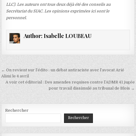
LLC).
Les auteurs ont tous deux déjà été des conseils au
Secrétariat du SIAC. Les opinions exprimées ici sont le
personnel.
Author:
Isabelle LOUBEAU
Navigation
← On revient sur l’édito : un débat antiraciste avec l’avocat Arié
de
Alimi le 4 avril
A voir cet éditorial : Des amendes requises contre l’ADMR 41 jugée
l’article
pour travail dissimulé au tribunal de Blois →
Rechercher
Rechercher