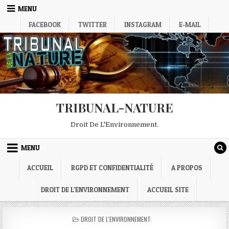
Skip
MENU
to
FACEBOOK
TWITTER
INSTAGRAM
E-MAIL
content
TRIBUNAL-NATURE
Droit De L'Environnement.
MENU
ACCUEIL
RGPD ET CONFIDENTIALITÉ
A PROPOS
DROIT DE L’ENVIRONNEMENT
ACCUEIL SITE
POSTED
DROIT DE L'ENVIRONNEMENT:
IN