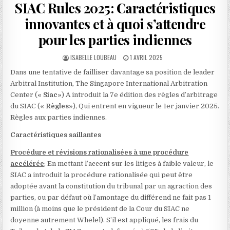
SIAC Rules 2025: Caractéristiques
innovantes et à quoi s’attendre
pour les parties indiennes
AUTHOR:
PUBLISHED
ISABELLE LOUBEAU
1 AVRIL 2025
DATE:
Dans une tentative de failliser davantage sa position de leader
Arbitral Institution, The Singapore International Arbitration
Center («
Siac
») A introduit la 7e édition des règles d’arbitrage
du SIAC
(«
Règles
»), Qui entrent en vigueur le 1er janvier 2025.
Règles aux parties indiennes.
Caractéristiques saillantes
Procédure et révisions rationalisées à une procédure
accélérée
: En mettant l’accent sur les litiges à faible valeur, le
SIAC a introduit la procédure rationalisée qui peut être
adoptée avant la constitution du tribunal par un agraction des
parties, ou par défaut où l’amontage du différend ne fait pas 1
million (à moins que le président de la Cour du SIAC ne
doyenne autrement Whelel). S’il est appliqué, les frais du