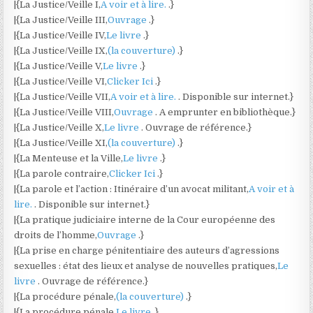
|{La Justice/Veille I,
A voir et à lire.
.}
|{La Justice/Veille III,
Ouvrage
.}
|{La Justice/Veille IV,
Le livre
.}
|{La Justice/Veille IX,
(la couverture)
.}
|{La Justice/Veille V,
Le livre
.}
|{La Justice/Veille VI,
Clicker Ici
.}
|{La Justice/Veille VII,
A voir et à lire.
. Disponible sur internet.}
|{La Justice/Veille VIII,
Ouvrage
. A emprunter en bibliothèque.}
|{La Justice/Veille X,
Le livre
. Ouvrage de référence.}
|{La Justice/Veille XI,
(la couverture)
.}
|{La Menteuse et la Ville,
Le livre
.}
|{La parole contraire,
Clicker Ici
.}
|{La parole et l’action : Itinéraire d’un avocat militant,
A voir et à
lire.
. Disponible sur internet.}
|{La pratique judiciaire interne de la Cour européenne des
droits de l’homme,
Ouvrage
.}
|{La prise en charge pénitentiaire des auteurs d’agressions
sexuelles : état des lieux et analyse de nouvelles pratiques,
Le
livre
. Ouvrage de référence.}
|{La procédure pénale,
(la couverture)
.}
|{La procédure pénale,
Le livre
.}