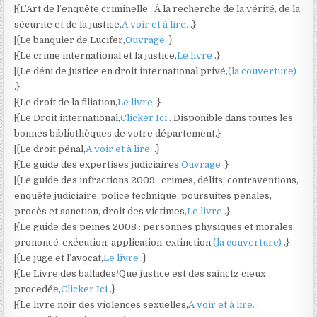
|{L’Art de l’enquête criminelle : À la recherche de la vérité, de la
sécurité et de la justice,
A voir et à lire.
.}
|{Le banquier de Lucifer,
Ouvrage
.}
|{Le crime international et la justice,
Le livre
.}
|{Le déni de justice en droit international privé,
(la couverture)
.}
|{Le droit de la filiation,
Le livre
.}
|{Le Droit international,
Clicker Ici
. Disponible dans toutes les
bonnes bibliothèques de votre département.}
|{Le droit pénal,
A voir et à lire.
.}
|{Le guide des expertises judiciaires,
Ouvrage
.}
|{Le guide des infractions 2009 : crimes, délits, contraventions,
enquête judiciaire, police technique, poursuites pénales,
procès et sanction, droit des victimes,
Le livre
.}
|{Le guide des peines 2008 : personnes physiques et morales,
prononcé-exécution, application-extinction,
(la couverture)
.}
|{Le juge et l’avocat,
Le livre
.}
|{Le Livre des ballades/Que justice est des sainctz cieux
procedée,
Clicker Ici
.}
|{Le livre noir des violences sexuelles,
A voir et à lire.
.