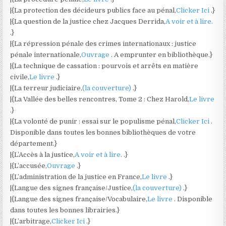
|{La protection des décideurs publics face au pénal,
Clicker Ici
.}
|{La question de la justice chez Jacques Derrida,
A voir et à lire.
.}
|{La répression pénale des crimes internationaux : justice
pénale internationale,
Ouvrage
. A emprunter en bibliothèque.}
|{La technique de cassation : pourvois et arrêts en matière
civile,
Le livre
.}
|{La terreur judiciaire,
(la couverture)
.}
|{La Vallée des belles rencontres, Tome 2 : Chez Harold,
Le livre
.}
|{La volonté de punir : essai sur le populisme pénal,
Clicker Ici
.
Disponible dans toutes les bonnes bibliothèques de votre
département.}
|{L’Accès à la justice,
A voir et à lire.
.}
|{L’accusée,
Ouvrage
.}
|{L’administration de la justice en France,
Le livre
.}
|{Langue des signes française/Justice,
(la couverture)
.}
|{Langue des signes française/Vocabulaire,
Le livre
. Disponible
dans toutes les bonnes librairies.}
|{L’arbitrage,
Clicker Ici
.}