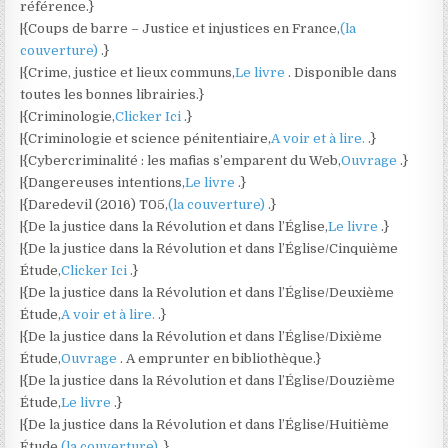
référence.}
|{Coups de barre – Justice et injustices en France,
(la
couverture)
.}
|{Crime, justice et lieux communs,
Le livre
. Disponible dans
toutes les bonnes librairies.}
|{Criminologie,
Clicker Ici
.}
|{Criminologie et science pénitentiaire,
A voir et à lire.
.}
|{Cybercriminalité : les mafias s’emparent du Web,
Ouvrage
.}
|{Dangereuses intentions,
Le livre
.}
|{Daredevil (2016) T05,
(la couverture)
.}
|{De la justice dans la Révolution et dans l’Église,
Le livre
.}
|{De la justice dans la Révolution et dans l’Église/Cinquième
Étude,
Clicker Ici
.}
|{De la justice dans la Révolution et dans l’Église/Deuxième
Étude,
A voir et à lire.
.}
|{De la justice dans la Révolution et dans l’Église/Dixième
Étude,
Ouvrage
. A emprunter en bibliothèque.}
|{De la justice dans la Révolution et dans l’Église/Douzième
Étude,
Le livre
.}
|{De la justice dans la Révolution et dans l’Église/Huitième
Étude,
(la couverture)
.}