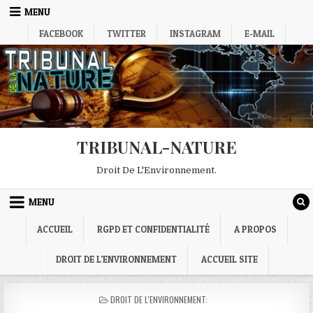
Skip
MENU
to
FACEBOOK
TWITTER
INSTAGRAM
E-MAIL
content
TRIBUNAL-NATURE
Droit De L'Environnement.
MENU
ACCUEIL
RGPD ET CONFIDENTIALITÉ
A PROPOS
DROIT DE L’ENVIRONNEMENT
ACCUEIL SITE
POSTED
DROIT DE L'ENVIRONNEMENT:
IN