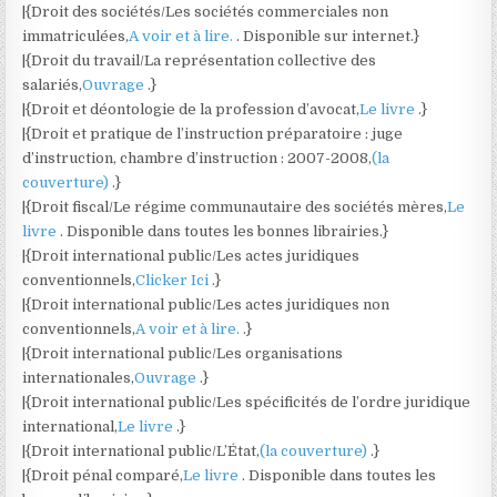
|{Droit des sociétés/Les sociétés commerciales non
immatriculées,
A voir et à lire.
. Disponible sur internet.}
|{Droit du travail/La représentation collective des
salariés,
Ouvrage
.}
|{Droit et déontologie de la profession d’avocat,
Le livre
.}
|{Droit et pratique de l’instruction préparatoire : juge
d’instruction, chambre d’instruction : 2007-2008,
(la
couverture)
.}
|{Droit fiscal/Le régime communautaire des sociétés mères,
Le
livre
. Disponible dans toutes les bonnes librairies.}
|{Droit international public/Les actes juridiques
conventionnels,
Clicker Ici
.}
|{Droit international public/Les actes juridiques non
conventionnels,
A voir et à lire.
.}
|{Droit international public/Les organisations
internationales,
Ouvrage
.}
|{Droit international public/Les spécificités de l’ordre juridique
international,
Le livre
.}
|{Droit international public/L’État,
(la couverture)
.}
|{Droit pénal comparé,
Le livre
. Disponible dans toutes les