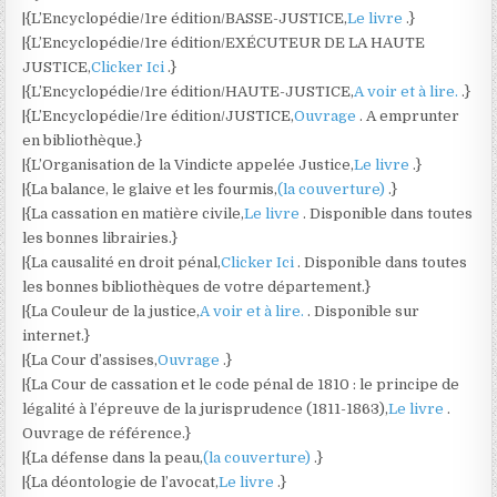
|{L’Encyclopédie/1re édition/BASSE-JUSTICE,
Le livre
.}
|{L’Encyclopédie/1re édition/EXÉCUTEUR DE LA HAUTE
JUSTICE,
Clicker Ici
.}
|{L’Encyclopédie/1re édition/HAUTE-JUSTICE,
A voir et à lire.
.}
|{L’Encyclopédie/1re édition/JUSTICE,
Ouvrage
. A emprunter
en bibliothèque.}
|{L’Organisation de la Vindicte appelée Justice,
Le livre
.}
|{La balance, le glaive et les fourmis,
(la couverture)
.}
|{La cassation en matière civile,
Le livre
. Disponible dans toutes
les bonnes librairies.}
|{La causalité en droit pénal,
Clicker Ici
. Disponible dans toutes
les bonnes bibliothèques de votre département.}
|{La Couleur de la justice,
A voir et à lire.
. Disponible sur
internet.}
|{La Cour d’assises,
Ouvrage
.}
|{La Cour de cassation et le code pénal de 1810 : le principe de
légalité à l’épreuve de la jurisprudence (1811-1863),
Le livre
.
Ouvrage de référence.}
|{La défense dans la peau,
(la couverture)
.}
|{La déontologie de l’avocat,
Le livre
.}