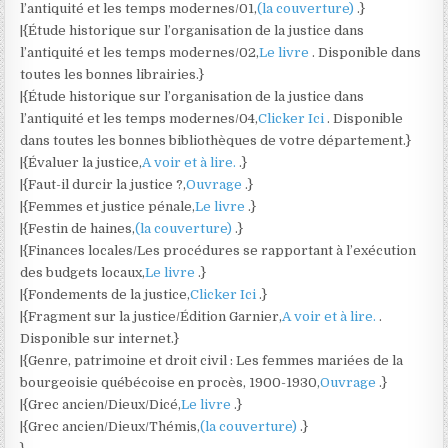
l’antiquité et les temps modernes/01,
(la couverture)
.}
|{Étude historique sur l’organisation de la justice dans
l’antiquité et les temps modernes/02,
Le livre
. Disponible dans
toutes les bonnes librairies.}
|{Étude historique sur l’organisation de la justice dans
l’antiquité et les temps modernes/04,
Clicker Ici
. Disponible
dans toutes les bonnes bibliothèques de votre département.}
|{Évaluer la justice,
A voir et à lire.
.}
|{Faut-il durcir la justice ?,
Ouvrage
.}
|{Femmes et justice pénale,
Le livre
.}
|{Festin de haines,
(la couverture)
.}
|{Finances locales/Les procédures se rapportant à l’exécution
des budgets locaux,
Le livre
.}
|{Fondements de la justice,
Clicker Ici
.}
|{Fragment sur la justice/Édition Garnier,
A voir et à lire.
.
Disponible sur internet.}
|{Genre, patrimoine et droit civil : Les femmes mariées de la
bourgeoisie québécoise en procès, 1900-1930,
Ouvrage
.}
|{Grec ancien/Dieux/Dicé,
Le livre
.}
|{Grec ancien/Dieux/Thémis,
(la couverture)
.}