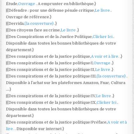
Étude,
Ouvrage
. A emprunter en bibliothèque.}
|{Défendre : pour une défense pénale critique,
Le livre
.
Ouvrage de référence.}
|{Derrida,
(la couverture)
.}
|{Des citoyens face au crime,
Le livre
.}
|{Des Conspirations et de la Justice Politique,
Clicker Ici
.
Disponible dans toutes les bonnes bibliothèques de votre
département.}
|{Des conspirations et de la justice politique,
A voir et à lire.
.}
|{Des conspirations et de la justice politique/I,
Ouvrage
.}
|{Des conspirations et de la justice politique/II,
Le livre
.}
|{Des conspirations et de la justice politique/III,
(la couverture)
.
Disponible à l’achat sur les plateformes Amazon, Fnac, Cultura
….}
|{Des conspirations et de la justice politique/IV,
Le livre
.}
|{Des conspirations et de la justice politique/IX,
Clicker Ici
.
Disponible dans toutes les bonnes bibliothèques de votre
département.}
|{Des conspirations et de la justice politique/Préface,
A voir et à
lire.
. Disponible sur internet.}