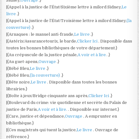
Sidney,
Ouvrage
.}
|{Appel à la justice de l’État/Sixième lettre à milord Sidney,
Le
livre
.}
|{Appel à la justice de l’État/Troisième lettre à milord Sidney,
(la
couverture)
.}
|{Arnaques : le manuel anti-fraude,
Le livre
.}
|{Astérix/Assurancetourix, le barde,
Clicker Ici
. Disponible dans
toutes les bonnes bibliothèques de votre département.}
|{Au crépuscule de la justice pénale,
A voir et à lire.
.}
|{Au guet-apens,
Ouvrage
.}
|{Bébé Bleu,
Le livre
.}
|{Bébé Bleu,
(la couverture)
.}
|{Bête noire,
Le livre
. Disponible dans toutes les bonnes
librairies.}
|{Boîte à jeux/Bridge cinquante ans après,
Clicker Ici
.}
|{Boulevard du crime: vie quotidienne et secrète du Palais de
justice de Paris,
A voir et à lire.
. Disponible sur internet.}
|{Care, justice et dépendance,
Ouvrage
. A emprunter en
bibliothèque.}
|{Ces magistrats qui tuent la justice,
Le livre
. Ouvrage de
référence.}