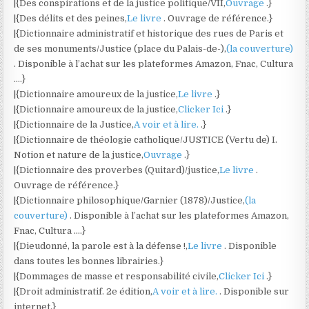
|{Des conspirations et de la justice politique/VII,
Ouvrage
.}
|{Des délits et des peines,
Le livre
. Ouvrage de référence.}
|{Dictionnaire administratif et historique des rues de Paris et
de ses monuments/Justice (place du Palais-de-),
(la couverture)
. Disponible à l’achat sur les plateformes Amazon, Fnac, Cultura
….}
|{Dictionnaire amoureux de la justice,
Le livre
.}
|{Dictionnaire amoureux de la justice,
Clicker Ici
.}
|{Dictionnaire de la Justice,
A voir et à lire.
.}
|{Dictionnaire de théologie catholique/JUSTICE (Vertu de) I.
Notion et nature de la justice,
Ouvrage
.}
|{Dictionnaire des proverbes (Quitard)/justice,
Le livre
.
Ouvrage de référence.}
|{Dictionnaire philosophique/Garnier (1878)/Justice,
(la
couverture)
. Disponible à l’achat sur les plateformes Amazon,
Fnac, Cultura ….}
|{Dieudonné, la parole est à la défense !,
Le livre
. Disponible
dans toutes les bonnes librairies.}
|{Dommages de masse et responsabilité civile,
Clicker Ici
.}
|{Droit administratif. 2e édition,
A voir et à lire.
. Disponible sur
internet.}