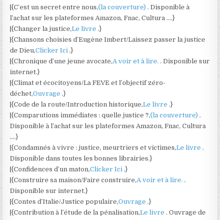
|{C’est un secret entre nous,
(la couverture)
. Disponible à
l’achat sur les plateformes Amazon, Fnac, Cultura ….}
|{Changer la justice,
Le livre
.}
|{Chansons choisies d’Eugène Imbert/Laissez passer la justice
de Dieu,
Clicker Ici
.}
|{Chronique d’une jeune avocate,
A voir et à lire.
. Disponible sur
internet.}
|{Climat et écocitoyens/La FEVE et l’objectif zéro-
déchet,
Ouvrage
.}
|{Code de la route/Introduction historique,
Le livre
.}
|{Comparutions immédiates : quelle justice ?,
(la couverture)
.
Disponible à l’achat sur les plateformes Amazon, Fnac, Cultura
….}
|{Condamnés à vivre : justice, meurtriers et victimes,
Le livre
.
Disponible dans toutes les bonnes librairies.}
|{Confidences d’un maton,
Clicker Ici
.}
|{Construire sa maison/Faire construire,
A voir et à lire.
.
Disponible sur internet.}
|{Contes d’Italie/Justice populaire,
Ouvrage
.}
|{Contribution à l’étude de la pénalisation,
Le livre
. Ouvrage de