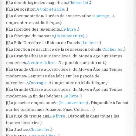
|{La déontologie des magistrats,
Clicker Ici
.}
|{La Déposition,
A voir et à lire.
.}
|{La documentation/Durées de conservation,
Ouvrage
. A
emprunter en bibliothèque.}
|{La fabrique des jugements,
Le livre
.}
|{La fabrique du monstre,
(la couverture)
.}
|{La Fille Derrière le Rideau de Douche,
Le livre
.}
|{La fonction réparatrice de la répression pénale,
Clicker Ici
.}
|{La Grande Chasse aux sorcières, du Moyen Âge aux Temps
modernes,
A voir et à lire.
. Disponible sur internet.}
|{La Grande Chasse aux sorcières, du Moyen Âge aux Temps
modernes/L’emprise des laïcs sur les procès de
sorcellerie,
Ouvrage
. A emprunter en bibliothèque.}
|{La Grande Chasse aux sorcières, du Moyen Âge aux Temps
modernes/La fin des bûchers,
Le livre
.}
|{La josacine empoisonnée,
(la couverture)
. Disponible à l’achat
sur les plateformes Amazon, Fnac, Cultura ….}
|{La juge de trente ans,
Le livre
. Disponible dans toutes les
bonnes librairies.}
|{La Justice,
Clicker Ici
.}