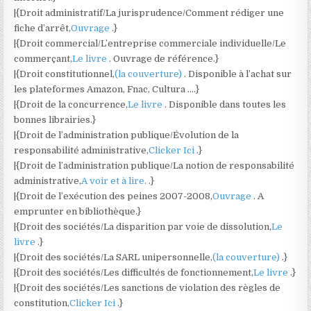
|{Droit administratif/La jurisprudence/Comment rédiger une
fiche d’arrêt,
Ouvrage
.}
|{Droit commercial/L’entreprise commerciale individuelle/Le
commerçant,
Le livre
. Ouvrage de référence.}
|{Droit constitutionnel,
(la couverture)
. Disponible à l’achat sur
les plateformes Amazon, Fnac, Cultura ….}
|{Droit de la concurrence,
Le livre
. Disponible dans toutes les
bonnes librairies.}
|{Droit de l’administration publique/Évolution de la
responsabilité administrative,
Clicker Ici
.}
|{Droit de l’administration publique/La notion de responsabilité
administrative,
A voir et à lire.
.}
|{Droit de l’exécution des peines 2007-2008,
Ouvrage
. A
emprunter en bibliothèque.}
|{Droit des sociétés/La disparition par voie de dissolution,
Le
livre
.}
|{Droit des sociétés/La SARL unipersonnelle,
(la couverture)
.}
|{Droit des sociétés/Les difficultés de fonctionnement,
Le livre
.}
|{Droit des sociétés/Les sanctions de violation des règles de
constitution,
Clicker Ici
.}