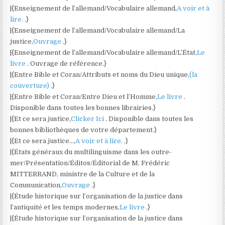
|{Enseignement de l’allemand/Vocabulaire allemand,
A voir et à
lire.
.}
|{Enseignement de l’allemand/Vocabulaire allemand/La
justice,
Ouvrage
.}
|{Enseignement de l’allemand/Vocabulaire allemand/L’État,
Le
livre
. Ouvrage de référence.}
|{Entre Bible et Coran/Attributs et noms du Dieu unique,
(la
couverture)
.}
|{Entre Bible et Coran/Entre Dieu et l’Homme,
Le livre
.
Disponible dans toutes les bonnes librairies.}
|{Et ce sera justice,
Clicker Ici
. Disponible dans toutes les
bonnes bibliothèques de votre département.}
|{Et ce sera justice…,
A voir et à lire.
.}
|{États généraux du multilinguisme dans les outre-
mer/Présentation/Éditos/Éditorial de M. Frédéric
MITTERRAND, ministre de la Culture et de la
Communication,
Ouvrage
.}
|{Étude historique sur l’organisation de la justice dans
l’antiquité et les temps modernes,
Le livre
.}
|{Étude historique sur l’organisation de la justice dans