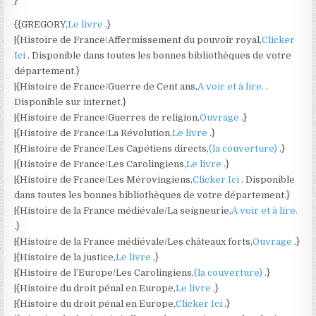
}
{{GREGORY,
Le livre
.}
|{Histoire de France/Affermissement du pouvoir royal,
Clicker
Ici
. Disponible dans toutes les bonnes bibliothèques de votre
département.}
|{Histoire de France/Guerre de Cent ans,
A voir et à lire.
.
Disponible sur internet.}
|{Histoire de France/Guerres de religion,
Ouvrage
.}
|{Histoire de France/La Révolution,
Le livre
.}
|{Histoire de France/Les Capétiens directs,
(la couverture)
.}
|{Histoire de France/Les Carolingiens,
Le livre
.}
|{Histoire de France/Les Mérovingiens,
Clicker Ici
. Disponible
dans toutes les bonnes bibliothèques de votre département.}
|{Histoire de la France médiévale/La seigneurie,
A voir et à lire.
.}
|{Histoire de la France médiévale/Les châteaux forts,
Ouvrage
.}
|{Histoire de la justice,
Le livre
.}
|{Histoire de l’Europe/Les Carolingiens,
(la couverture)
.}
|{Histoire du droit pénal en Europe,
Le livre
.}
|{Histoire du droit pénal en Europe,
Clicker Ici
.}