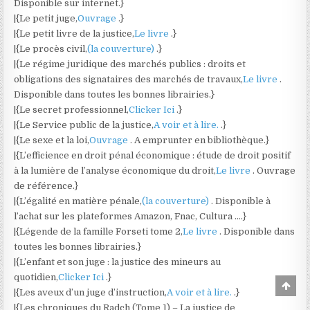
Disponible sur internet.}
|{Le petit juge,
Ouvrage
.}
|{Le petit livre de la justice,
Le livre
.}
|{Le procès civil,
(la couverture)
.}
|{Le régime juridique des marchés publics : droits et
obligations des signataires des marchés de travaux,
Le livre
.
Disponible dans toutes les bonnes librairies.}
|{Le secret professionnel,
Clicker Ici
.}
|{Le Service public de la justice,
A voir et à lire.
.}
|{Le sexe et la loi,
Ouvrage
. A emprunter en bibliothèque.}
|{L’efficience en droit pénal économique : étude de droit positif
à la lumière de l’analyse économique du droit,
Le livre
. Ouvrage
de référence.}
|{L’égalité en matière pénale,
(la couverture)
. Disponible à
l’achat sur les plateformes Amazon, Fnac, Cultura ….}
|{Légende de la famille Forseti tome 2,
Le livre
. Disponible dans
toutes les bonnes librairies.}
|{L’enfant et son juge : la justice des mineurs au
quotidien,
Clicker Ici
.}
Scro
|{Les aveux d’un juge d’instruction,
A voir et à lire.
.}
to
Top
|{Les chroniques du Radch (Tome 1) – La justice de