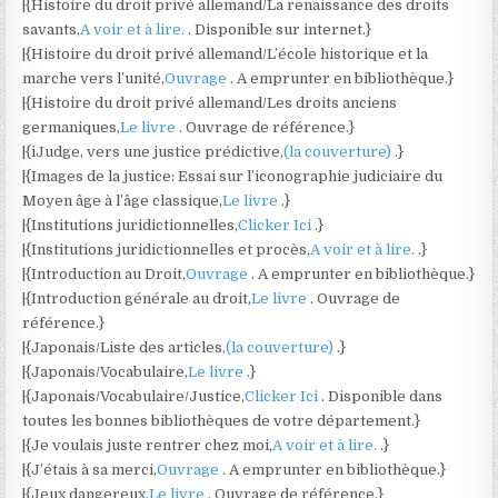
|{Histoire du droit privé allemand/La renaissance des droits
savants,
A voir et à lire.
. Disponible sur internet.}
|{Histoire du droit privé allemand/L’école historique et la
marche vers l’unité,
Ouvrage
. A emprunter en bibliothèque.}
|{Histoire du droit privé allemand/Les droits anciens
germaniques,
Le livre
. Ouvrage de référence.}
|{iJudge, vers une justice prédictive,
(la couverture)
.}
|{Images de la justice: Essai sur l’iconographie judiciaire du
Moyen âge à l’âge classique,
Le livre
.}
|{Institutions juridictionnelles,
Clicker Ici
.}
|{Institutions juridictionnelles et procès,
A voir et à lire.
.}
|{Introduction au Droit,
Ouvrage
. A emprunter en bibliothèque.}
|{Introduction générale au droit,
Le livre
. Ouvrage de
référence.}
|{Japonais/Liste des articles,
(la couverture)
.}
|{Japonais/Vocabulaire,
Le livre
.}
|{Japonais/Vocabulaire/Justice,
Clicker Ici
. Disponible dans
toutes les bonnes bibliothèques de votre département.}
|{Je voulais juste rentrer chez moi,
A voir et à lire.
.}
|{J’étais à sa merci,
Ouvrage
. A emprunter en bibliothèque.}
|{Jeux dangereux,
Le livre
. Ouvrage de référence.}