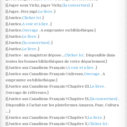
|{Juger sous Vichy, juger Vichy,
(la couverture)
.}
|{Juger, être jugé,
Le livre
.}
|{Justice,
Clicker Ici
.}
|{Justice,
A voir et à lire.
.}
|{Justice,
Ouvrage
. A emprunter en bibliothèque.}
|{Justice,
Le livre
.}
|{Justice,
(la couverture)
.}
|{Justice,
Le livre
.}
|{Justice : un magistrat dépose…,
Clicker Ici
. Disponible dans
toutes les bonnes bibliothèques de votre département.}
|{Justice aux Canadiens-Français !,
A voir et à lire.
.}
|{Justice aux Canadiens-Français !/Adresse,
Ouvrage
. A
emprunter en bibliothèque.}
|{Justice aux Canadiens-Français !/Chapitre III,
Le livre
.
Ouvrage de référence.}
|{Justice aux Canadiens-Français !/Chapitre IX,
(la couverture)
.
Disponible à l’achat sur les plateformes Amazon, Fnac, Cultura
….}
|{Justice aux Canadiens-Français !/Chapitre V,
Le livre
.}
|{Justice aux Canadiens-Français !/Chapitre X,
Clicker Ici
.