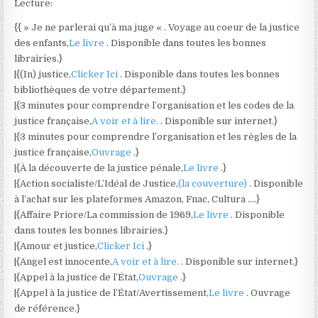
Lecture:
{{ » Je ne parlerai qu’à ma juge « . Voyage au coeur de la justice
des enfants,
Le livre
. Disponible dans toutes les bonnes
librairies.}
|{(In) justice,
Clicker Ici
. Disponible dans toutes les bonnes
bibliothèques de votre département.}
|{3 minutes pour comprendre l’organisation et les codes de la
justice française,
A voir et à lire.
. Disponible sur internet.}
|{3 minutes pour comprendre l’organisation et les règles de la
justice française,
Ouvrage
.}
|{À la découverte de la justice pénale,
Le livre
.}
|{Action socialiste/L’Idéal de Justice,
(la couverture)
. Disponible
à l’achat sur les plateformes Amazon, Fnac, Cultura ….}
|{Affaire Priore/La commission de 1969,
Le livre
. Disponible
dans toutes les bonnes librairies.}
|{Amour et justice,
Clicker Ici
.}
|{Angel est innocente,
A voir et à lire.
. Disponible sur internet.}
|{Appel à la justice de l’État,
Ouvrage
.}
|{Appel à la justice de l’État/Avertissement,
Le livre
. Ouvrage
de référence.}