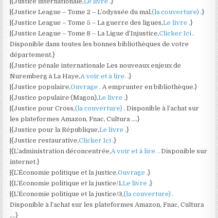
|{Justice internationale,
Le livre
.}
|{Justice League – Tome 2 – L’odyssée du mal,
(la couverture)
.}
|{Justice League – Tome 5 – La guerre des ligues,
Le livre
.}
|{Justice League – Tome 8 – La Ligue d’Injustice,
Clicker Ici
.
Disponible dans toutes les bonnes bibliothèques de votre
département.}
|{Justice pénale internationale Les nouveaux enjeux de
Nuremberg à La Haye,
A voir et à lire.
.}
|{Justice populaire,
Ouvrage
. A emprunter en bibliothèque.}
|{Justice populaire (Magon),
Le livre
.}
|{Justice pour Cross,
(la couverture)
. Disponible à l’achat sur
les plateformes Amazon, Fnac, Cultura ….}
|{Justice pour la République,
Le livre
.}
|{Justice restaurative,
Clicker Ici
.}
|{L’administration déconcentrée,
A voir et à lire.
. Disponible sur
internet.}
|{L’Économie politique et la justice,
Ouvrage
.}
|{L’Économie politique et la justice/1,
Le livre
.}
|{L’Économie politique et la justice/3,
(la couverture)
.
Disponible à l’achat sur les plateformes Amazon, Fnac, Cultura
….}