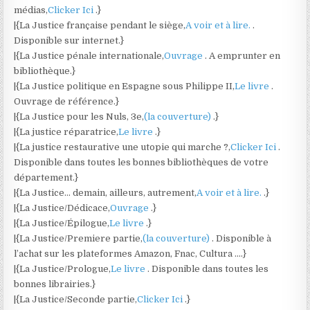
médias,
Clicker Ici
.}
|{La Justice française pendant le siège,
A voir et à lire.
.
Disponible sur internet.}
|{La Justice pénale internationale,
Ouvrage
. A emprunter en
bibliothèque.}
|{La Justice politique en Espagne sous Philippe II,
Le livre
.
Ouvrage de référence.}
|{La Justice pour les Nuls, 3e,
(la couverture)
.}
|{La justice réparatrice,
Le livre
.}
|{La justice restaurative une utopie qui marche ?,
Clicker Ici
.
Disponible dans toutes les bonnes bibliothèques de votre
département.}
|{La Justice… demain, ailleurs, autrement,
A voir et à lire.
.}
|{La Justice/Dédicace,
Ouvrage
.}
|{La Justice/Épilogue,
Le livre
.}
|{La Justice/Premiere partie,
(la couverture)
. Disponible à
l’achat sur les plateformes Amazon, Fnac, Cultura ….}
|{La Justice/Prologue,
Le livre
. Disponible dans toutes les
bonnes librairies.}
|{La Justice/Seconde partie,
Clicker Ici
.}