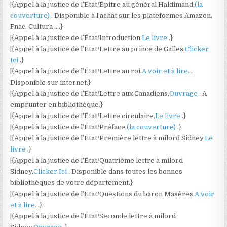
|{Appel à la justice de l’État/Épitre au général Haldimand,
(la
couverture)
. Disponible à l’achat sur les plateformes Amazon,
Fnac, Cultura ….}
|{Appel à la justice de l’État/Introduction,
Le livre
.}
|{Appel à la justice de l’État/Lettre au prince de Galles,
Clicker
Ici
.}
|{Appel à la justice de l’État/Lettre au roi,
A voir et à lire.
.
Disponible sur internet.}
|{Appel à la justice de l’État/Lettre aux Canadiens,
Ouvrage
. A
emprunter en bibliothèque.}
|{Appel à la justice de l’État/Lettre circulaire,
Le livre
.}
|{Appel à la justice de l’État/Préface,
(la couverture)
.}
|{Appel à la justice de l’État/Première lettre à milord Sidney,
Le
livre
.}
|{Appel à la justice de l’État/Quatrième lettre à milord
Sidney,
Clicker Ici
. Disponible dans toutes les bonnes
bibliothèques de votre département.}
|{Appel à la justice de l’État/Questions du baron Masères,
A voir
et à lire.
.}
|{Appel à la justice de l’État/Seconde lettre à milord