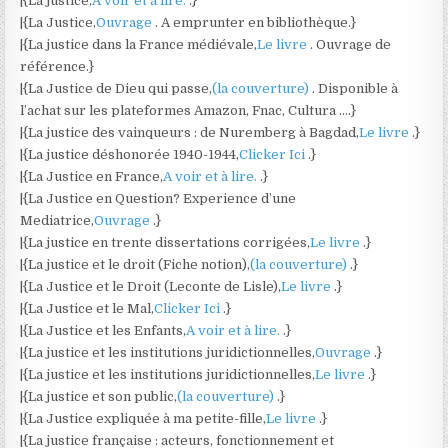
|{La justice,
A voir et à lire.
.}
|{La Justice,
Ouvrage
. A emprunter en bibliothèque.}
|{La justice dans la France médiévale,
Le livre
. Ouvrage de
référence.}
|{La Justice de Dieu qui passe,
(la couverture)
. Disponible à
l’achat sur les plateformes Amazon, Fnac, Cultura ….}
|{La justice des vainqueurs : de Nuremberg à Bagdad,
Le livre
.}
|{La justice déshonorée 1940-1944,
Clicker Ici
.}
|{La Justice en France,
A voir et à lire.
.}
|{La Justice en Question? Experience d’une
Mediatrice,
Ouvrage
.}
|{La justice en trente dissertations corrigées,
Le livre
.}
|{La justice et le droit (Fiche notion),
(la couverture)
.}
|{La Justice et le Droit (Leconte de Lisle),
Le livre
.}
|{La Justice et le Mal,
Clicker Ici
.}
|{La Justice et les Enfants,
A voir et à lire.
.}
|{La justice et les institutions juridictionnelles,
Ouvrage
.}
|{La justice et les institutions juridictionnelles,
Le livre
.}
|{La justice et son public,
(la couverture)
.}
|{La Justice expliquée à ma petite-fille,
Le livre
.}
|{La justice française : acteurs, fonctionnement et