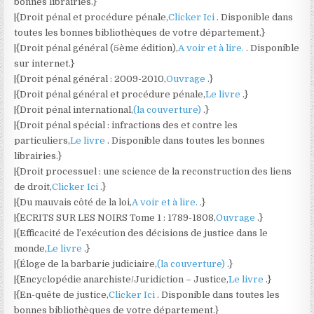
bonnes librairies.}
|{Droit pénal et procédure pénale,
Clicker Ici
. Disponible dans
toutes les bonnes bibliothèques de votre département.}
|{Droit pénal général (5ème édition),
A voir et à lire.
. Disponible
sur internet.}
|{Droit pénal général : 2009-2010,
Ouvrage
.}
|{Droit pénal général et procédure pénale,
Le livre
.}
|{Droit pénal international,
(la couverture)
.}
|{Droit pénal spécial : infractions des et contre les
particuliers,
Le livre
. Disponible dans toutes les bonnes
librairies.}
|{Droit processuel : une science de la reconstruction des liens
de droit,
Clicker Ici
.}
|{Du mauvais côté de la loi,
A voir et à lire.
.}
|{ECRITS SUR LES NOIRS Tome 1 : 1789-1808,
Ouvrage
.}
|{Efficacité de l’exécution des décisions de justice dans le
monde,
Le livre
.}
|{Éloge de la barbarie judiciaire,
(la couverture)
.}
|{Encyclopédie anarchiste/Juridiction – Justice,
Le livre
.}
|{En-quête de justice,
Clicker Ici
. Disponible dans toutes les
bonnes bibliothèques de votre département.}