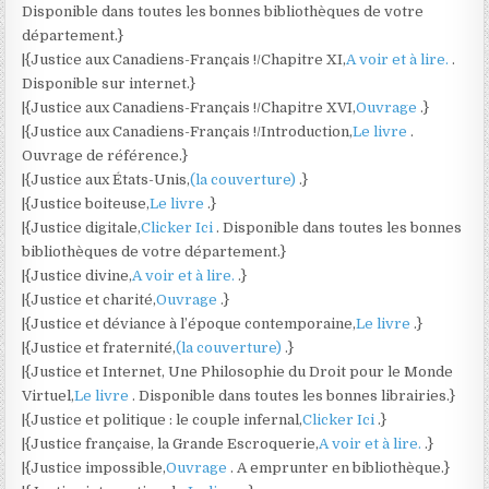
Disponible dans toutes les bonnes bibliothèques de votre
département.}
|{Justice aux Canadiens-Français !/Chapitre XI,
A voir et à lire.
.
Disponible sur internet.}
|{Justice aux Canadiens-Français !/Chapitre XVI,
Ouvrage
.}
|{Justice aux Canadiens-Français !/Introduction,
Le livre
.
Ouvrage de référence.}
|{Justice aux États-Unis,
(la couverture)
.}
|{Justice boiteuse,
Le livre
.}
|{Justice digitale,
Clicker Ici
. Disponible dans toutes les bonnes
bibliothèques de votre département.}
|{Justice divine,
A voir et à lire.
.}
|{Justice et charité,
Ouvrage
.}
|{Justice et déviance à l’époque contemporaine,
Le livre
.}
|{Justice et fraternité,
(la couverture)
.}
|{Justice et Internet, Une Philosophie du Droit pour le Monde
Virtuel,
Le livre
. Disponible dans toutes les bonnes librairies.}
|{Justice et politique : le couple infernal,
Clicker Ici
.}
|{Justice française, la Grande Escroquerie,
A voir et à lire.
.}
|{Justice impossible,
Ouvrage
. A emprunter en bibliothèque.}