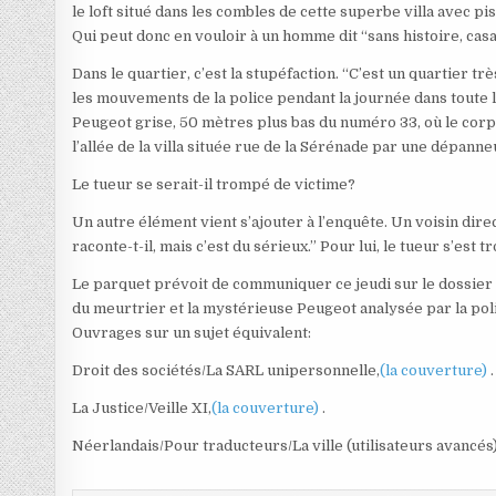
le loft situé dans les combles de cette superbe villa avec p
Qui peut donc en vouloir à un homme dit “sans histoire, casa
Dans le quartier, c’est la stupéfaction. “C’est un quartier trè
les mouvements de la police pendant la journée dans toute la
Peugeot grise, 50 mètres plus bas du numéro 33, où le corps 
l’allée de la villa située rue de la Sérénade par une dépanne
Le tueur se serait-il trompé de victime?
Un autre élément vient s’ajouter à l’enquête. Un voisin direc
raconte-t-il, mais c’est du sérieux.” Pour lui, le tueur s’est 
Le parquet prévoit de communiquer ce jeudi sur le dossier 
du meurtrier et la mystérieuse Peugeot analysée par la pol
Ouvrages sur un sujet équivalent:
Droit des sociétés/La SARL unipersonnelle,
(la couverture)
.
La Justice/Veille XI,
(la couverture)
.
Néerlandais/Pour traducteurs/La ville (utilisateurs avancés)