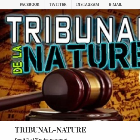
Skip
FACEBOOK
TWITTER
INSTAGRAM
E-MAIL
to
content
TRIBUNAL-NATURE
Droit De L'Environnement.