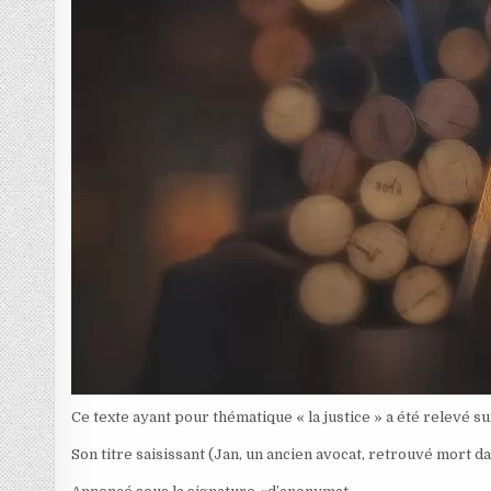
Ce texte ayant pour thématique « la justice » a été relevé 
Son titre saisissant (Jan, un ancien avocat, retrouvé mort d