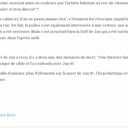
iscine, souvent mise en couleurs par l’artiste habitant au rez-de-chauss
nier et très discret”?
s calme ici, il ne se passe jamais rien”, s’étonnent les riverains, inquié
 rue. De fait, la police s’est également intéressée à une voiture, une p
a été retrouvé. Mais c’est pourtant bien la Golf de Jan qui a été sorti
use, dans l’après-midi.
t de Jan a reçu, il y a deux ans, des menaces de mort. “Une histoire fam
trompé de cible et l’a confondu avec Jan W.
afin d’amener plus d’éléments sur la mort de Jan W., l’hypothétique e
ice.
,
Le livre
.