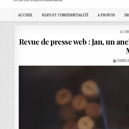
ACCUEIL
RGPD ET CONFIDENTIALITÉ
A PROPOS
DR
PO
DR
IN
Revue de presse web : Jan, un anc
AUTHOR
ISABELL