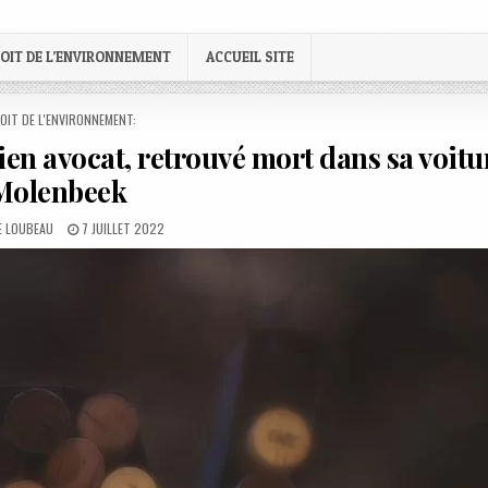
OIT DE L’ENVIRONNEMENT
ACCUEIL SITE
STED
OIT DE L'ENVIRONNEMENT:
ien avocat, retrouvé mort dans sa voitu
Molenbeek
:
PUBLISHED
E LOUBEAU
7 JUILLET 2022
DATE: