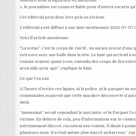
Annoncé sous la signature «d’anonymat
», le journaliste est connu et fiable pour d’autres encarts qu’
Cet éditorial peut donc être pris au sérieux.
L’éditorial a été diffusé à une date mentionnée 2022-07-07 
Voici ll’article mentionné :
“La scène”, c’est le corps de Jan W., un ancien avocat d’une 
retrouvé avec une balle dans la tête. Le kiné qui arrivait à s
voisins avaient, quant à eux, entendu des coups de feu entr
m’en aille pour agir”, explique le kiné.
Ce que l’on sait
À l’heure d’écrire ces lignes, ni la police, ni le parquet ne 
communales avancent que cette macabre découverte n’aurait
mois.
“Assassinat” serait cependant le mot juste, et le Parquet l’a
victime. En dehors de cela, peu d’informations sur le context
extrêmement discret, racontent ses voisins. Il disait à peine 
plusieurs mois. Il n’était même plus inscrit au barreau.” Ja