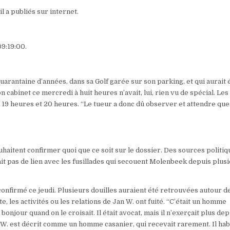
il a publiés sur internet.
09:19:00.
quarantaine d’années, dans sa Golf garée sur son parking, et qui aurait 
on cabinet ce mercredi à huit heures n’avait, lui, rien vu de spécial. Les
e 19 heures et 20 heures. “Le tueur a donc dû observer et attendre que
souhaitent confirmer quoi que ce soit sur le dossier. Des sources politi
 pas de lien avec les fusillades qui secouent Molenbeek depuis plus
 confirmé ce jeudi. Plusieurs douilles auraient été retrouvées autour de
e, les activités ou les relations de Jan W. ont fuité. “C’était un homme
bonjour quand on le croisait. Il était avocat, mais il n’exerçait plus dep
n W. est décrit comme un homme casanier, qui recevait rarement. Il habi