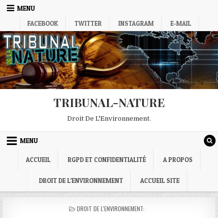
Skip
MENU
to
FACEBOOK
TWITTER
INSTAGRAM
E-MAIL
content
TRIBUNAL-NATURE
Droit De L'Environnement.
MENU
ACCUEIL
RGPD ET CONFIDENTIALITÉ
A PROPOS
DROIT DE L’ENVIRONNEMENT
ACCUEIL SITE
POSTED
DROIT DE L'ENVIRONNEMENT:
IN