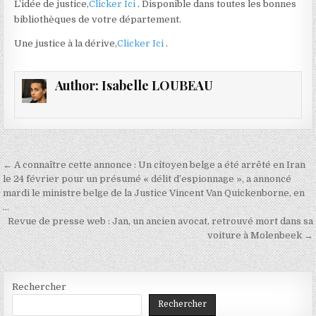
L’idée de justice,
Clicker Ici
. Disponible dans toutes les bonnes
bibliothèques de votre département.
Une justice à la dérive,
Clicker Ici
.
Author:
Isabelle LOUBEAU
Navigation
← A connaître cette annonce : Un citoyen belge a été arrêté en Iran
de
le 24 février pour un présumé « délit d’espionnage », a annoncé
mardi le ministre belge de la Justice Vincent Van Quickenborne, en
l’article
…
Revue de presse web : Jan, un ancien avocat, retrouvé mort dans sa
voiture à Molenbeek →
Rechercher
Rechercher