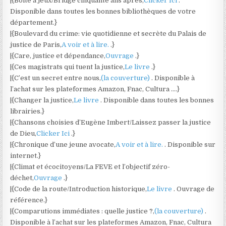
|{Boîte à jeux/Bridge cinquante ans après,
Clicker Ici
.
Disponible dans toutes les bonnes bibliothèques de votre
département.}
|{Boulevard du crime: vie quotidienne et secrète du Palais de
justice de Paris,
A voir et à lire.
.}
|{Care, justice et dépendance,
Ouvrage
.}
|{Ces magistrats qui tuent la justice,
Le livre
.}
|{C’est un secret entre nous,
(la couverture)
. Disponible à
l’achat sur les plateformes Amazon, Fnac, Cultura ….}
|{Changer la justice,
Le livre
. Disponible dans toutes les bonnes
librairies.}
|{Chansons choisies d’Eugène Imbert/Laissez passer la justice
de Dieu,
Clicker Ici
.}
|{Chronique d’une jeune avocate,
A voir et à lire.
. Disponible sur
internet.}
|{Climat et écocitoyens/La FEVE et l’objectif zéro-
déchet,
Ouvrage
.}
|{Code de la route/Introduction historique,
Le livre
. Ouvrage de
référence.}
|{Comparutions immédiates : quelle justice ?,
(la couverture)
.
Disponible à l’achat sur les plateformes Amazon, Fnac, Cultura