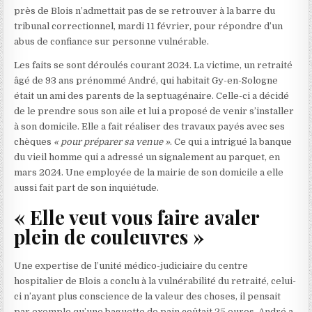
près de Blois n’admettait pas de se retrouver à la barre du
tribunal correctionnel, mardi 11 février, pour répondre d’un
abus de confiance sur personne vulnérable.
Les faits se sont déroulés courant 2024. La victime, un retraité
âgé de 93 ans prénommé André, qui habitait Gy-en-Sologne
était un ami des parents de la septuagénaire. Celle-ci a décidé
de le prendre sous son aile et lui a proposé de venir s’installer
à son domicile. Elle a fait réaliser des travaux payés avec ses
chèques
« pour préparer sa venue »
. Ce qui a intrigué la banque
du vieil homme qui a adressé un signalement au parquet, en
mars 2024. Une employée de la mairie de son domicile a elle
aussi fait part de son inquiétude.
« Elle veut vous faire avaler
plein de couleuvres »
Une expertise de l’unité médico-judiciaire du centre
hospitalier de Blois a conclu à la vulnérabilité du retraité, celui-
ci n’ayant plus conscience de la valeur des choses, il pensait
par exemple qu’une baguette de pain coûtait 25 euros. André a