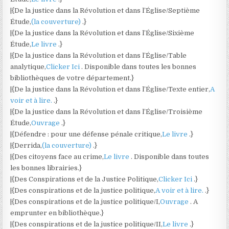
|{De la justice dans la Révolution et dans l’Église/Septième
Étude,
(la couverture)
.}
|{De la justice dans la Révolution et dans l’Église/Sixième
Étude,
Le livre
.}
|{De la justice dans la Révolution et dans l’Église/Table
analytique,
Clicker Ici
. Disponible dans toutes les bonnes
bibliothèques de votre département.}
|{De la justice dans la Révolution et dans l’Église/Texte entier,
A
voir et à lire.
.}
|{De la justice dans la Révolution et dans l’Église/Troisième
Étude,
Ouvrage
.}
|{Défendre : pour une défense pénale critique,
Le livre
.}
|{Derrida,
(la couverture)
.}
|{Des citoyens face au crime,
Le livre
. Disponible dans toutes
les bonnes librairies.}
|{Des Conspirations et de la Justice Politique,
Clicker Ici
.}
|{Des conspirations et de la justice politique,
A voir et à lire.
.}
|{Des conspirations et de la justice politique/I,
Ouvrage
. A
emprunter en bibliothèque.}
|{Des conspirations et de la justice politique/II,
Le livre
.}