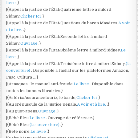
livre
.}
|{Appel à la justice de l’État/Quatrième lettre à milord
Sidney,
Clicker Ici
.}
|{Appel à la justice de l’État/Questions du baron Masères,
A voir
et à lire.
.}
|{Appel à la justice de l’État/Seconde lettre à milord
Sidney,
Ouvrage
.}
|{Appel à la justice de l’État/Sixième lettre à milord Sidney,
Le
livre
.}
|{Appel à la justice de l’État/Troisième lettre à milord Sidney,
(la
couverture)
. Disponible à l’achat sur les plateformes Amazon,
Fnac, Cultura ….}
|{Arnaques : le manuel anti-fraude,
Le livre
. Disponible dans
toutes les bonnes librairies.}
|{Astérix/Assurancetourix, le barde,
Clicker Ici
.}
|{Au crépuscule de la justice pénale,
A voir et à lire.
.}
|{Au guet-apens,
Ouvrage
.}
|{Bébé Bleu,
Le livre
. Ouvrage de référence.}
|{Bébé Bleu,
(la couverture)
.}
|{Bête noire,
Le livre
.}