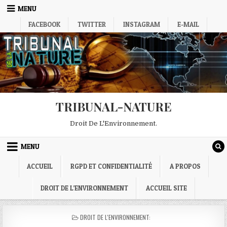
Skip
MENU
to
FACEBOOK
TWITTER
INSTAGRAM
E-MAIL
content
TRIBUNAL-NATURE
Droit De L'Environnement.
MENU
ACCUEIL
RGPD ET CONFIDENTIALITÉ
A PROPOS
DROIT DE L’ENVIRONNEMENT
ACCUEIL SITE
POSTED
DROIT DE L'ENVIRONNEMENT:
IN