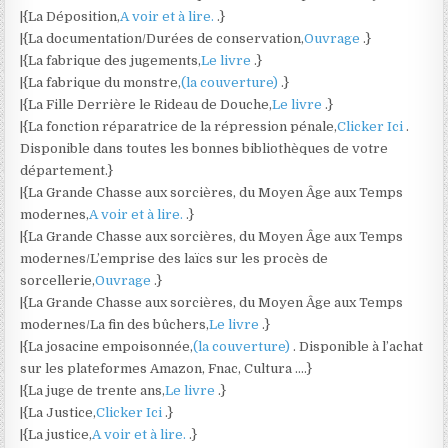
|{La Déposition,
A voir et à lire.
.}
|{La documentation/Durées de conservation,
Ouvrage
.}
|{La fabrique des jugements,
Le livre
.}
|{La fabrique du monstre,
(la couverture)
.}
|{La Fille Derrière le Rideau de Douche,
Le livre
.}
|{La fonction réparatrice de la répression pénale,
Clicker Ici
.
Disponible dans toutes les bonnes bibliothèques de votre
département.}
|{La Grande Chasse aux sorcières, du Moyen Âge aux Temps
modernes,
A voir et à lire.
.}
|{La Grande Chasse aux sorcières, du Moyen Âge aux Temps
modernes/L’emprise des laïcs sur les procès de
sorcellerie,
Ouvrage
.}
|{La Grande Chasse aux sorcières, du Moyen Âge aux Temps
modernes/La fin des bûchers,
Le livre
.}
|{La josacine empoisonnée,
(la couverture)
. Disponible à l’achat
sur les plateformes Amazon, Fnac, Cultura ….}
|{La juge de trente ans,
Le livre
.}
|{La Justice,
Clicker Ici
.}
|{La justice,
A voir et à lire.
.}