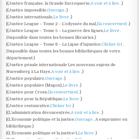
|{Justice française, la Grande Escroquerie,
A voir et à lire.
.}
|{Justice impossible,
Ouvrage
.}
|{Justice internationale,
Le livre
.}
|{Justice League – Tome 2 – L’odyssée du mal,
(la couverture)
.}
|{Justice League – Tome 5 – La guerre des ligues,
Le livre
.
Disponible dans toutes les bonnes librairies.}
|{Justice League – Tome 8 – La Ligue d’Injustice,
Clicker Ici
.
Disponible dans toutes les bonnes bibliothèques de votre
département.}
|{Justice pénale internationale Les nouveaux enjeux de
Nuremberg à La Haye,
A voir et à lire.
.}
|{Justice populaire,
Ouvrage
.}
|{Justice populaire (Magon),
Le livre
.}
|{Justice pour Cross,
(la couverture)
.}
|{Justice pour la République,
Le livre
.}
|{Justice restaurative,
Clicker Ici
.}
|{L’administration déconcentrée,
A voir et à lire.
.}
|{L’Économie politique et la justice,
Ouvrage
. A emprunter en
bibliothèque.}
|{L’Économie politique et la justice/1,
Le livre
.}