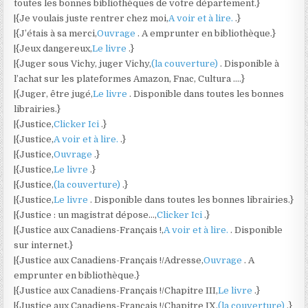
toutes les bonnes bibliothèques de votre département.}
|{Je voulais juste rentrer chez moi,
A voir et à lire.
.}
|{J’étais à sa merci,
Ouvrage
. A emprunter en bibliothèque.}
|{Jeux dangereux,
Le livre
.}
|{Juger sous Vichy, juger Vichy,
(la couverture)
. Disponible à
l’achat sur les plateformes Amazon, Fnac, Cultura ….}
|{Juger, être jugé,
Le livre
. Disponible dans toutes les bonnes
librairies.}
|{Justice,
Clicker Ici
.}
|{Justice,
A voir et à lire.
.}
|{Justice,
Ouvrage
.}
|{Justice,
Le livre
.}
|{Justice,
(la couverture)
.}
|{Justice,
Le livre
. Disponible dans toutes les bonnes librairies.}
|{Justice : un magistrat dépose…,
Clicker Ici
.}
|{Justice aux Canadiens-Français !,
A voir et à lire.
. Disponible
sur internet.}
|{Justice aux Canadiens-Français !/Adresse,
Ouvrage
. A
emprunter en bibliothèque.}
|{Justice aux Canadiens-Français !/Chapitre III,
Le livre
.}
|{Justice aux Canadiens-Français !/Chapitre IX,
(la couverture)
.}