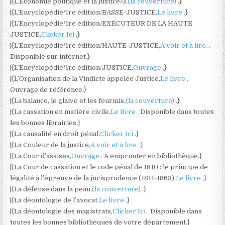
|{L’Économie politique et la justice/3,
(la couverture)
.}
|{L’Encyclopédie/1re édition/BASSE-JUSTICE,
Le livre
.}
|{L’Encyclopédie/1re édition/EXÉCUTEUR DE LA HAUTE
JUSTICE,
Clicker Ici
.}
|{L’Encyclopédie/1re édition/HAUTE-JUSTICE,
A voir et à lire.
.
Disponible sur internet.}
|{L’Encyclopédie/1re édition/JUSTICE,
Ouvrage
.}
|{L’Organisation de la Vindicte appelée Justice,
Le livre
.
Ouvrage de référence.}
|{La balance, le glaive et les fourmis,
(la couverture)
.}
|{La cassation en matière civile,
Le livre
. Disponible dans toutes
les bonnes librairies.}
|{La causalité en droit pénal,
Clicker Ici
.}
|{La Couleur de la justice,
A voir et à lire.
.}
|{La Cour d’assises,
Ouvrage
. A emprunter en bibliothèque.}
|{La Cour de cassation et le code pénal de 1810 : le principe de
légalité à l’épreuve de la jurisprudence (1811-1863),
Le livre
.}
|{La défense dans la peau,
(la couverture)
.}
|{La déontologie de l’avocat,
Le livre
.}
|{La déontologie des magistrats,
Clicker Ici
. Disponible dans
toutes les bonnes bibliothèques de votre département.}