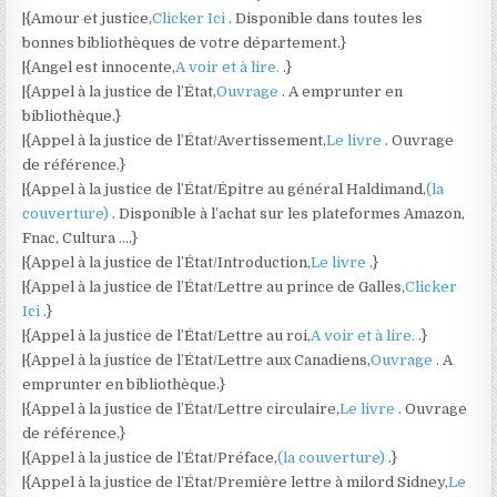
|{Amour et justice,
Clicker Ici
. Disponible dans toutes les
bonnes bibliothèques de votre département.}
|{Angel est innocente,
A voir et à lire.
.}
|{Appel à la justice de l’État,
Ouvrage
. A emprunter en
bibliothèque.}
|{Appel à la justice de l’État/Avertissement,
Le livre
. Ouvrage
de référence.}
|{Appel à la justice de l’État/Épitre au général Haldimand,
(la
couverture)
. Disponible à l’achat sur les plateformes Amazon,
Fnac, Cultura ….}
|{Appel à la justice de l’État/Introduction,
Le livre
.}
|{Appel à la justice de l’État/Lettre au prince de Galles,
Clicker
Ici
.}
|{Appel à la justice de l’État/Lettre au roi,
A voir et à lire.
.}
|{Appel à la justice de l’État/Lettre aux Canadiens,
Ouvrage
. A
emprunter en bibliothèque.}
|{Appel à la justice de l’État/Lettre circulaire,
Le livre
. Ouvrage
de référence.}
|{Appel à la justice de l’État/Préface,
(la couverture)
.}
|{Appel à la justice de l’État/Première lettre à milord Sidney,
Le