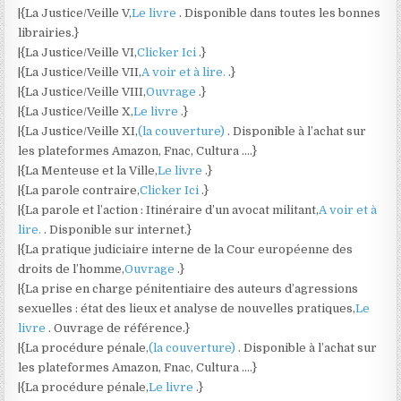
|{La Justice/Veille V,
Le livre
. Disponible dans toutes les bonnes
librairies.}
|{La Justice/Veille VI,
Clicker Ici
.}
|{La Justice/Veille VII,
A voir et à lire.
.}
|{La Justice/Veille VIII,
Ouvrage
.}
|{La Justice/Veille X,
Le livre
.}
|{La Justice/Veille XI,
(la couverture)
. Disponible à l’achat sur
les plateformes Amazon, Fnac, Cultura ….}
|{La Menteuse et la Ville,
Le livre
.}
|{La parole contraire,
Clicker Ici
.}
|{La parole et l’action : Itinéraire d’un avocat militant,
A voir et à
lire.
. Disponible sur internet.}
|{La pratique judiciaire interne de la Cour européenne des
droits de l’homme,
Ouvrage
.}
|{La prise en charge pénitentiaire des auteurs d’agressions
sexuelles : état des lieux et analyse de nouvelles pratiques,
Le
livre
. Ouvrage de référence.}
|{La procédure pénale,
(la couverture)
. Disponible à l’achat sur
les plateformes Amazon, Fnac, Cultura ….}
|{La procédure pénale,
Le livre
.}