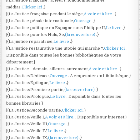
|{La justice française : acteurs, fonctionnement et
médias,
Clicker Ici
.}
|{La Justice française pendant le siège,
A voir et à lire.
.}
|{La Justice pénale internationale,
Ouvrage
.}
|{La Justice politique en Espagne sous Philippe II,
Le livre
.}
|{La Justice pour les Nuls, 3e,
(la couverture)
.}
|{La justice réparatrice,
Le livre
.}
|{La justice restaurative une utopie qui marche ?,
Clicker Ici
.
Disponible dans toutes les bonnes bibliothèques de votre
département.}
|{La Justice… demain, ailleurs, autrement,
A voir et à lire.
.}
|{La Justice/Dédicace,
Ouvrage
. A emprunter en bibliothèque.}
|{La Justice/Épilogue,
Le livre
.}
|{La Justice/Premiere partie,
(la couverture)
.}
|{La Justice/Prologue,
Le livre
. Disponible dans toutes les
bonnes librairies.}
|{La Justice/Seconde partie,
Clicker Ici
.}
|{La Justice/Veille I,
A voir et à lire.
. Disponible sur internet.}
|{La Justice/Veille III,
Ouvrage
.}
|{La Justice/Veille IV,
Le livre
.}
|{La Justice/Veille IX,
(la couverture)
.}