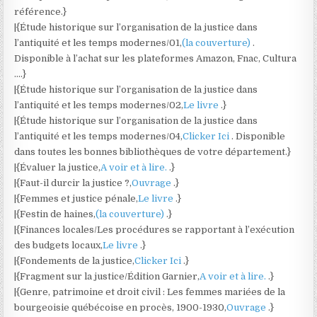
référence.}
|{Étude historique sur l’organisation de la justice dans
l’antiquité et les temps modernes/01,
(la couverture)
.
Disponible à l’achat sur les plateformes Amazon, Fnac, Cultura
….}
|{Étude historique sur l’organisation de la justice dans
l’antiquité et les temps modernes/02,
Le livre
.}
|{Étude historique sur l’organisation de la justice dans
l’antiquité et les temps modernes/04,
Clicker Ici
. Disponible
dans toutes les bonnes bibliothèques de votre département.}
|{Évaluer la justice,
A voir et à lire.
.}
|{Faut-il durcir la justice ?,
Ouvrage
.}
|{Femmes et justice pénale,
Le livre
.}
|{Festin de haines,
(la couverture)
.}
|{Finances locales/Les procédures se rapportant à l’exécution
des budgets locaux,
Le livre
.}
|{Fondements de la justice,
Clicker Ici
.}
|{Fragment sur la justice/Édition Garnier,
A voir et à lire.
.}
|{Genre, patrimoine et droit civil : Les femmes mariées de la
bourgeoisie québécoise en procès, 1900-1930,
Ouvrage
.}