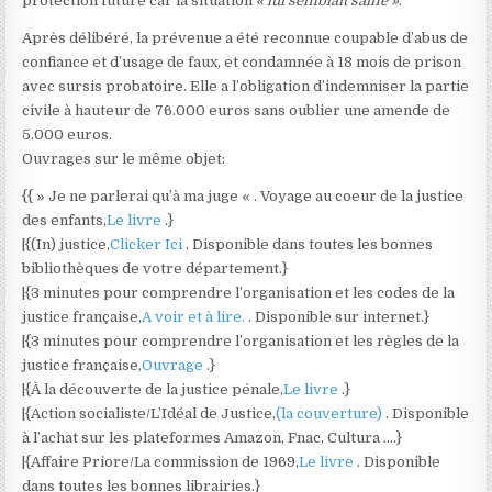
protection future car la situation
« lui semblait saine »
.
Après délibéré, la prévenue a été reconnue coupable d’abus de
confiance et d’usage de faux, et condamnée à 18 mois de prison
avec sursis probatoire. Elle a l’obligation d’indemniser la partie
civile à hauteur de 76.000 euros sans oublier une amende de
5.000 euros.
Ouvrages sur le même objet:
{{ » Je ne parlerai qu’à ma juge « . Voyage au coeur de la justice
des enfants,
Le livre
.}
|{(In) justice,
Clicker Ici
. Disponible dans toutes les bonnes
bibliothèques de votre département.}
|{3 minutes pour comprendre l’organisation et les codes de la
justice française,
A voir et à lire.
. Disponible sur internet.}
|{3 minutes pour comprendre l’organisation et les règles de la
justice française,
Ouvrage
.}
|{À la découverte de la justice pénale,
Le livre
.}
|{Action socialiste/L’Idéal de Justice,
(la couverture)
. Disponible
à l’achat sur les plateformes Amazon, Fnac, Cultura ….}
|{Affaire Priore/La commission de 1969,
Le livre
. Disponible
dans toutes les bonnes librairies.}