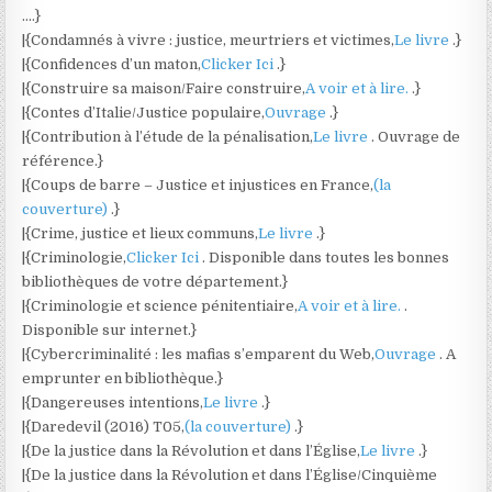
….}
|{Condamnés à vivre : justice, meurtriers et victimes,
Le livre
.}
|{Confidences d’un maton,
Clicker Ici
.}
|{Construire sa maison/Faire construire,
A voir et à lire.
.}
|{Contes d’Italie/Justice populaire,
Ouvrage
.}
|{Contribution à l’étude de la pénalisation,
Le livre
. Ouvrage de
référence.}
|{Coups de barre – Justice et injustices en France,
(la
couverture)
.}
|{Crime, justice et lieux communs,
Le livre
.}
|{Criminologie,
Clicker Ici
. Disponible dans toutes les bonnes
bibliothèques de votre département.}
|{Criminologie et science pénitentiaire,
A voir et à lire.
.
Disponible sur internet.}
|{Cybercriminalité : les mafias s’emparent du Web,
Ouvrage
. A
emprunter en bibliothèque.}
|{Dangereuses intentions,
Le livre
.}
|{Daredevil (2016) T05,
(la couverture)
.}
|{De la justice dans la Révolution et dans l’Église,
Le livre
.}
|{De la justice dans la Révolution et dans l’Église/Cinquième