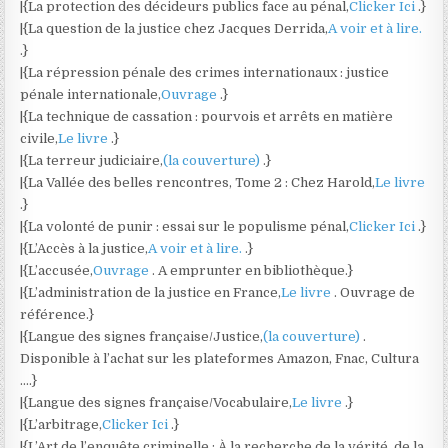
|{La protection des décideurs publics face au pénal,
Clicker Ici
.}
|{La question de la justice chez Jacques Derrida,
A voir et à lire.
.}
|{La répression pénale des crimes internationaux : justice
pénale internationale,
Ouvrage
.}
|{La technique de cassation : pourvois et arrêts en matière
civile,
Le livre
.}
|{La terreur judiciaire,
(la couverture)
.}
|{La Vallée des belles rencontres, Tome 2 : Chez Harold,
Le livre
.}
|{La volonté de punir : essai sur le populisme pénal,
Clicker Ici
.}
|{L’Accès à la justice,
A voir et à lire.
.}
|{L’accusée,
Ouvrage
. A emprunter en bibliothèque.}
|{L’administration de la justice en France,
Le livre
. Ouvrage de
référence.}
|{Langue des signes française/Justice,
(la couverture)
.
Disponible à l’achat sur les plateformes Amazon, Fnac, Cultura
….}
|{Langue des signes française/Vocabulaire,
Le livre
.}
|{L’arbitrage,
Clicker Ici
.}
|{L’Art de l’enquête criminelle : À la recherche de la vérité, de la