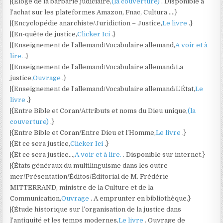
|{Éloge de la barbarie judiciaire,
(la couverture)
. Disponible à
l’achat sur les plateformes Amazon, Fnac, Cultura ….}
|{Encyclopédie anarchiste/Juridiction – Justice,
Le livre
.}
|{En-quête de justice,
Clicker Ici
.}
|{Enseignement de l’allemand/Vocabulaire allemand,
A voir et à
lire.
.}
|{Enseignement de l’allemand/Vocabulaire allemand/La
justice,
Ouvrage
.}
|{Enseignement de l’allemand/Vocabulaire allemand/L’État,
Le
livre
.}
|{Entre Bible et Coran/Attributs et noms du Dieu unique,
(la
couverture)
.}
|{Entre Bible et Coran/Entre Dieu et l’Homme,
Le livre
.}
|{Et ce sera justice,
Clicker Ici
.}
|{Et ce sera justice…,
A voir et à lire.
. Disponible sur internet.}
|{États généraux du multilinguisme dans les outre-
mer/Présentation/Éditos/Éditorial de M. Frédéric
MITTERRAND, ministre de la Culture et de la
Communication,
Ouvrage
. A emprunter en bibliothèque.}
|{Étude historique sur l’organisation de la justice dans
l’antiquité et les temps modernes,
Le livre
. Ouvrage de