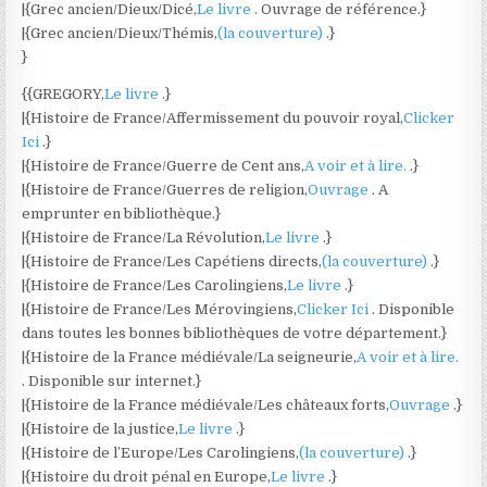
|{Grec ancien/Dieux/Dicé,
Le livre
. Ouvrage de référence.}
|{Grec ancien/Dieux/Thémis,
(la couverture)
.}
}
{{GREGORY,
Le livre
.}
|{Histoire de France/Affermissement du pouvoir royal,
Clicker
Ici
.}
|{Histoire de France/Guerre de Cent ans,
A voir et à lire.
.}
|{Histoire de France/Guerres de religion,
Ouvrage
. A
emprunter en bibliothèque.}
|{Histoire de France/La Révolution,
Le livre
.}
|{Histoire de France/Les Capétiens directs,
(la couverture)
.}
|{Histoire de France/Les Carolingiens,
Le livre
.}
|{Histoire de France/Les Mérovingiens,
Clicker Ici
. Disponible
dans toutes les bonnes bibliothèques de votre département.}
|{Histoire de la France médiévale/La seigneurie,
A voir et à lire.
. Disponible sur internet.}
|{Histoire de la France médiévale/Les châteaux forts,
Ouvrage
.}
|{Histoire de la justice,
Le livre
.}
|{Histoire de l’Europe/Les Carolingiens,
(la couverture)
.}
|{Histoire du droit pénal en Europe,
Le livre
.}