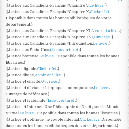
|{Justice aux Canadiens-Français !/Chapitre V,
Le livre
.}
|{Justice aux Canadiens-Français !/Chapitre X,
Clicker Ici
.
Disponible dans toutes les bonnes bibliothèques de votre
département.}
|{Justice aux Canadiens-Français !/Chapitre XI,
A voir et à lire.
.}
|{Justice aux Canadiens-Français !/Chapitre XVI,
Ouvrage
.}
|{Justice aux Canadiens-Français !/Introduction,
Le livre
.}
|{Justice aux États-Unis,
(la couverture)
.}
|{Justice boiteuse,
Le livre
. Disponible dans toutes les bonnes
librairies.}
|{Justice digitale,
Clicker Ici
.}
|{Justice divine,
A voir et à lire.
.}
|{Justice et charité,
Ouvrage
.}
|{Justice et déviance à l’époque contemporaine,
Le livre
.
Ouvrage de référence.}
|{Justice et fraternité,
(la couverture)
.}
|{Justice et Internet, Une Philosophie du Droit pour le Monde
Virtuel,
Le livre
. Disponible dans toutes les bonnes librairies.}
|{Justice et politique : le couple infernal,
Clicker Ici
. Disponible
dans toutes les bonnes bibliothèques de votre département.}