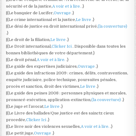
sécurité et de la justice,
A voir et à lire.
.}
|{Le banquier de Lucifer,
Ouvrage
.}
|{Le crime international et la justice,
Le livre
.}
|{Le déni de justice en droit international privé,
(la couverture)
.}
|{Le droit de la filiation,
Le livre
.}
|{Le Droit international,
Clicker Ici
. Disponible dans toutes les
bonnes bibliothèques de votre département.}
|{Le droit pénal,
A voir et à lire.
.}
|{Le guide des expertises judiciaires,
Ouvrage
.}
|{Le guide des infractions 2009 : crimes, délits, contraventions,
enquête judiciaire, police technique, poursuites pénales,
procès et sanction, droit des victimes,
Le livre
.}
|{Le guide des peines 2008 : personnes physiques et morales,
prononcé-exécution, application-extinction,
(la couverture)
.}
|{Le juge et l’avocat,
Le livre
.}
|{Le Livre des ballades/Que justice est des sainctz cieux
procedée,
Clicker Ici
.}
|{Le livre noir des violences sexuelles,
A voir et à lire.
.}
|{Le petit juge,
Ouvrage
.}