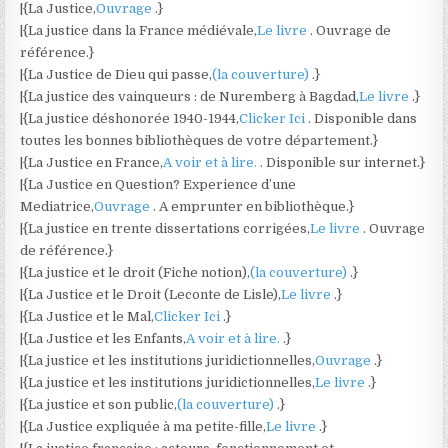
|{La Justice,
Ouvrage
.}
|{La justice dans la France médiévale,
Le livre
. Ouvrage de
référence.}
|{La Justice de Dieu qui passe,
(la couverture)
.}
|{La justice des vainqueurs : de Nuremberg à Bagdad,
Le livre
.}
|{La justice déshonorée 1940-1944,
Clicker Ici
. Disponible dans
toutes les bonnes bibliothèques de votre département.}
|{La Justice en France,
A voir et à lire.
. Disponible sur internet.}
|{La Justice en Question? Experience d’une
Mediatrice,
Ouvrage
. A emprunter en bibliothèque.}
|{La justice en trente dissertations corrigées,
Le livre
. Ouvrage
de référence.}
|{La justice et le droit (Fiche notion),
(la couverture)
.}
|{La Justice et le Droit (Leconte de Lisle),
Le livre
.}
|{La Justice et le Mal,
Clicker Ici
.}
|{La Justice et les Enfants,
A voir et à lire.
.}
|{La justice et les institutions juridictionnelles,
Ouvrage
.}
|{La justice et les institutions juridictionnelles,
Le livre
.}
|{La justice et son public,
(la couverture)
.}
|{La Justice expliquée à ma petite-fille,
Le livre
.}