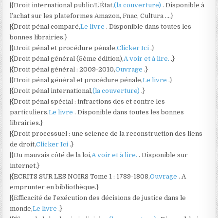
|{Droit international public/L’État,
(la couverture)
. Disponible à
l’achat sur les plateformes Amazon, Fnac, Cultura ….}
|{Droit pénal comparé,
Le livre
. Disponible dans toutes les
bonnes librairies.}
|{Droit pénal et procédure pénale,
Clicker Ici
.}
|{Droit pénal général (5ème édition),
A voir et à lire.
.}
|{Droit pénal général : 2009-2010,
Ouvrage
.}
|{Droit pénal général et procédure pénale,
Le livre
.}
|{Droit pénal international,
(la couverture)
.}
|{Droit pénal spécial : infractions des et contre les
particuliers,
Le livre
. Disponible dans toutes les bonnes
librairies.}
|{Droit processuel : une science de la reconstruction des liens
de droit,
Clicker Ici
.}
|{Du mauvais côté de la loi,
A voir et à lire.
. Disponible sur
internet.}
|{ECRITS SUR LES NOIRS Tome 1 : 1789-1808,
Ouvrage
. A
emprunter en bibliothèque.}
|{Efficacité de l’exécution des décisions de justice dans le
monde,
Le livre
.}