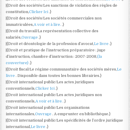
|{Droit des sociétés/Les sanctions de violation des règles de
constitution,
Clicker Ici
.}
|{Droit des sociétés/Les sociétés commerciales non
immatriculées,
A voir et à lire.
.}
|{Droit du travail/La représentation collective des
salariés,
Ouvrage
.}
|{Droit et déontologie de la profession d’avocat,
Le livre
.}
|{Droit et pratique de l’instruction préparatoire : juge
d’instruction, chambre d’instruction : 2007-2008,
(la
couverture)
.}
|{Droit fiscal/Le régime communautaire des sociétés mères,
Le
livre
. Disponible dans toutes les bonnes librairies.}
|{Droit international public/Les actes juridiques
conventionnels,
Clicker Ici
.}
|{Droit international public/Les actes juridiques non
conventionnels,
A voir et à lire.
.}
|{Droit international public/Les organisations
internationales,
Ouvrage
. A emprunter en bibliothèque.}
|{Droit international public/Les spécificités de l’ordre juridique
international,
Le livre
.}