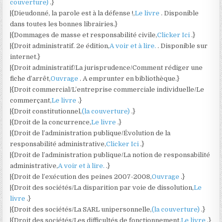
couverture)
.}
|{Dieudonné, la parole est à la défense !,
Le livre
. Disponible
dans toutes les bonnes librairies.}
|{Dommages de masse et responsabilité civile,
Clicker Ici
.}
|{Droit administratif. 2e édition,
A voir et à lire.
. Disponible sur
internet.}
|{Droit administratif/La jurisprudence/Comment rédiger une
fiche d’arrêt,
Ouvrage
. A emprunter en bibliothèque.}
|{Droit commercial/L’entreprise commerciale individuelle/Le
commerçant,
Le livre
.}
|{Droit constitutionnel,
(la couverture)
.}
|{Droit de la concurrence,
Le livre
.}
|{Droit de l’administration publique/Évolution de la
responsabilité administrative,
Clicker Ici
.}
|{Droit de l’administration publique/La notion de responsabilité
administrative,
A voir et à lire.
.}
|{Droit de l’exécution des peines 2007-2008,
Ouvrage
.}
|{Droit des sociétés/La disparition par voie de dissolution,
Le
livre
.}
|{Droit des sociétés/La SARL unipersonnelle,
(la couverture)
.}
|{Droit des sociétés/Les difficultés de fonctionnement,
Le livre
.}