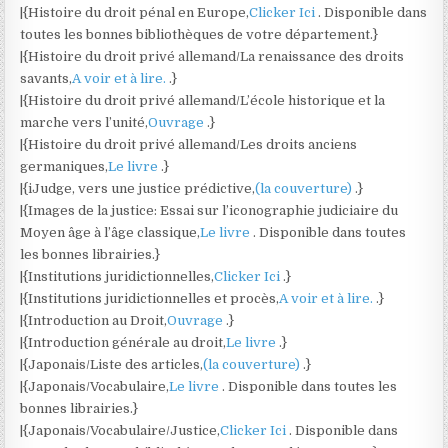
|{Histoire du droit pénal en Europe,
Clicker Ici
. Disponible dans
toutes les bonnes bibliothèques de votre département.}
|{Histoire du droit privé allemand/La renaissance des droits
savants,
A voir et à lire.
.}
|{Histoire du droit privé allemand/L’école historique et la
marche vers l’unité,
Ouvrage
.}
|{Histoire du droit privé allemand/Les droits anciens
germaniques,
Le livre
.}
|{iJudge, vers une justice prédictive,
(la couverture)
.}
|{Images de la justice: Essai sur l’iconographie judiciaire du
Moyen âge à l’âge classique,
Le livre
. Disponible dans toutes
les bonnes librairies.}
|{Institutions juridictionnelles,
Clicker Ici
.}
|{Institutions juridictionnelles et procès,
A voir et à lire.
.}
|{Introduction au Droit,
Ouvrage
.}
|{Introduction générale au droit,
Le livre
.}
|{Japonais/Liste des articles,
(la couverture)
.}
|{Japonais/Vocabulaire,
Le livre
. Disponible dans toutes les
bonnes librairies.}
|{Japonais/Vocabulaire/Justice,
Clicker Ici
. Disponible dans