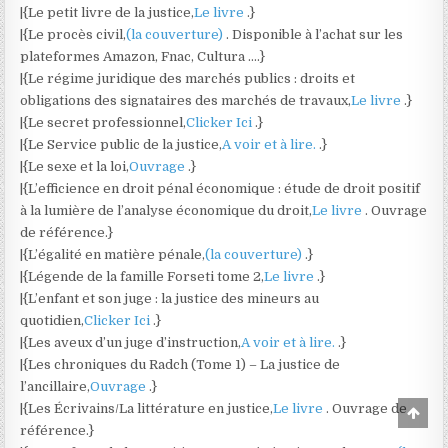
|{Le petit livre de la justice,
Le livre
.}
|{Le procès civil,
(la couverture)
. Disponible à l’achat sur les
plateformes Amazon, Fnac, Cultura ….}
|{Le régime juridique des marchés publics : droits et
obligations des signataires des marchés de travaux,
Le livre
.}
|{Le secret professionnel,
Clicker Ici
.}
|{Le Service public de la justice,
A voir et à lire.
.}
|{Le sexe et la loi,
Ouvrage
.}
|{L’efficience en droit pénal économique : étude de droit positif
à la lumière de l’analyse économique du droit,
Le livre
. Ouvrage
de référence.}
|{L’égalité en matière pénale,
(la couverture)
.}
|{Légende de la famille Forseti tome 2,
Le livre
.}
|{L’enfant et son juge : la justice des mineurs au
quotidien,
Clicker Ici
.}
|{Les aveux d’un juge d’instruction,
A voir et à lire.
.}
|{Les chroniques du Radch (Tome 1) – La justice de
l’ancillaire,
Ouvrage
.}
|{Les Écrivains/La littérature en justice,
Le livre
. Ouvrage de
Scro
to
référence.}
Top