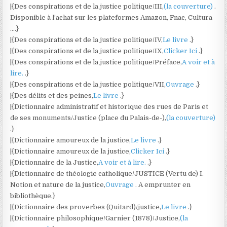
|{Des conspirations et de la justice politique/III,
(la couverture)
.
Disponible à l’achat sur les plateformes Amazon, Fnac, Cultura
….}
|{Des conspirations et de la justice politique/IV,
Le livre
.}
|{Des conspirations et de la justice politique/IX,
Clicker Ici
.}
|{Des conspirations et de la justice politique/Préface,
A voir et à
lire.
.}
|{Des conspirations et de la justice politique/VII,
Ouvrage
.}
|{Des délits et des peines,
Le livre
.}
|{Dictionnaire administratif et historique des rues de Paris et
de ses monuments/Justice (place du Palais-de-),
(la couverture)
.}
|{Dictionnaire amoureux de la justice,
Le livre
.}
|{Dictionnaire amoureux de la justice,
Clicker Ici
.}
|{Dictionnaire de la Justice,
A voir et à lire.
.}
|{Dictionnaire de théologie catholique/JUSTICE (Vertu de) I.
Notion et nature de la justice,
Ouvrage
. A emprunter en
bibliothèque.}
|{Dictionnaire des proverbes (Quitard)/justice,
Le livre
.}
|{Dictionnaire philosophique/Garnier (1878)/Justice,
(la