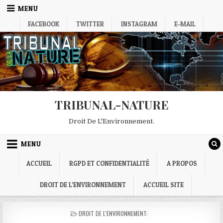
Skip
MENU
to
FACEBOOK
TWITTER
INSTAGRAM
E-MAIL
content
TRIBUNAL-NATURE
Droit De L'Environnement.
MENU
ACCUEIL
RGPD ET CONFIDENTIALITÉ
A PROPOS
DROIT DE L’ENVIRONNEMENT
ACCUEIL SITE
POSTED
DROIT DE L'ENVIRONNEMENT:
IN