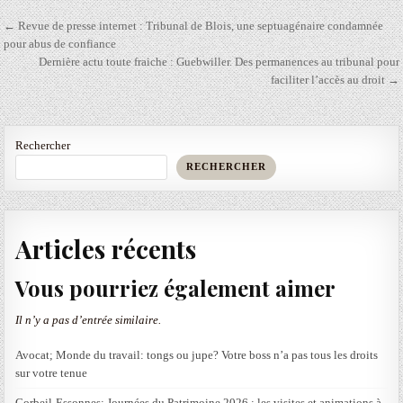
Navigation
← Revue de presse internet : Tribunal de Blois, une septuagénaire condamnée
de
pour abus de confiance
Dernière actu toute fraiche : Guebwiller. Des permanences au tribunal pour
l’article
faciliter l’accès au droit →
Rechercher
RECHERCHER
Articles récents
Vous pourriez également aimer
Il n’y a pas d’entrée similaire.
Avocat; Monde du travail: tongs ou jupe? Votre boss n’a pas tous les droits
sur votre tenue
Corbeil-Essonnes; Journées du Patrimoine 2026 : les visites et animations à