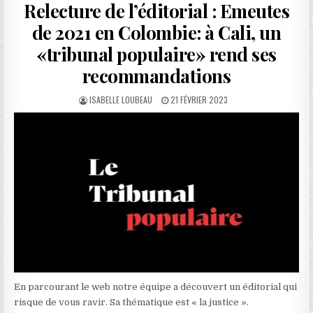
Relecture de l’éditorial : Emeutes
de 2021 en Colombie: à Cali, un
«tribunal populaire» rend ses
recommandations
AUTHOR:
PUBLISHED
ISABELLE LOUBEAU
21 FÉVRIER 2023
DATE:
En parcourant le web notre équipe a découvert un éditorial qui
risque de vous ravir. Sa thématique est « la justice ».