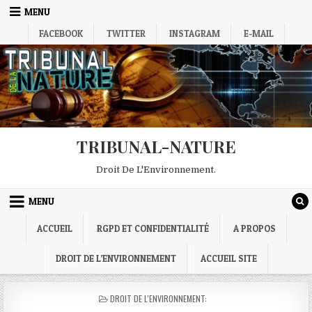
Skip
MENU
to
FACEBOOK
TWITTER
INSTAGRAM
E-MAIL
content
TRIBUNAL-NATURE
Droit De L'Environnement.
MENU
ACCUEIL
RGPD ET CONFIDENTIALITÉ
A PROPOS
DROIT DE L’ENVIRONNEMENT
ACCUEIL SITE
POSTED
DROIT DE L'ENVIRONNEMENT:
IN