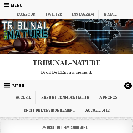
Skip
MENU
to
FACEBOOK
TWITTER
INSTAGRAM
E-MAIL
content
TRIBUNAL-NATURE
Droit De L'Environnement.
MENU
ACCUEIL
RGPD ET CONFIDENTIALITÉ
A PROPOS
DROIT DE L’ENVIRONNEMENT
ACCUEIL SITE
POSTED
DROIT DE L'ENVIRONNEMENT:
IN