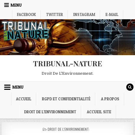
Skip
MENU
to
FACEBOOK
TWITTER
INSTAGRAM
E-MAIL
content
TRIBUNAL-NATURE
Droit De L'Environnement.
MENU
ACCUEIL
RGPD ET CONFIDENTIALITÉ
A PROPOS
DROIT DE L’ENVIRONNEMENT
ACCUEIL SITE
POSTED
DROIT DE L'ENVIRONNEMENT:
IN