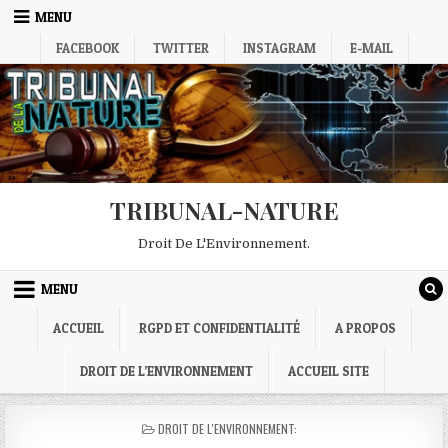
Skip
MENU
to
FACEBOOK
TWITTER
INSTAGRAM
E-MAIL
content
TRIBUNAL-NATURE
Droit De L'Environnement.
MENU
ACCUEIL
RGPD ET CONFIDENTIALITÉ
A PROPOS
DROIT DE L’ENVIRONNEMENT
ACCUEIL SITE
POSTED
DROIT DE L'ENVIRONNEMENT:
IN