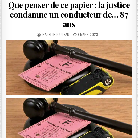
Que penser de ce papier : la justice
condamne un conducteur de… 87
ans
AUTHOR:
PUBLISHED
ISABELLE LOUBEAU
7 MARS 2023
DATE: