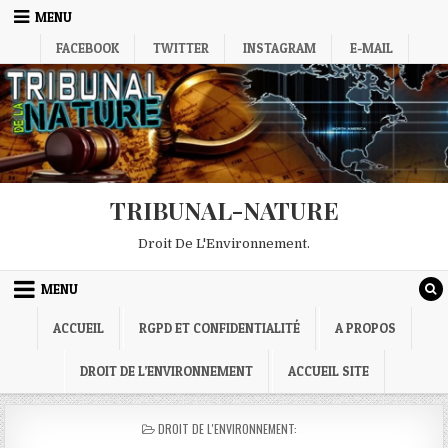
Skip
MENU
to
FACEBOOK
TWITTER
INSTAGRAM
E-MAIL
content
TRIBUNAL-NATURE
Droit De L'Environnement.
MENU
ACCUEIL
RGPD ET CONFIDENTIALITÉ
A PROPOS
DROIT DE L’ENVIRONNEMENT
ACCUEIL SITE
POSTED
DROIT DE L'ENVIRONNEMENT:
IN