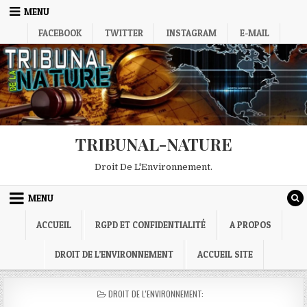
Skip
MENU
to
FACEBOOK
TWITTER
INSTAGRAM
E-MAIL
content
TRIBUNAL-NATURE
Droit De L'Environnement.
MENU
ACCUEIL
RGPD ET CONFIDENTIALITÉ
A PROPOS
DROIT DE L’ENVIRONNEMENT
ACCUEIL SITE
POSTED
DROIT DE L'ENVIRONNEMENT:
IN